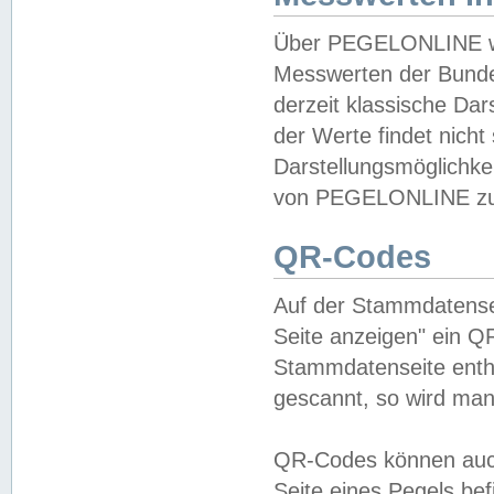
Über PEGELONLINE wer
Messwerten der Bundes
derzeit klassische Da
der Werte findet nicht 
Darstellungsmöglichkei
von PEGELONLINE zu 
QR-Codes
Auf der Stammdatensei
Seite anzeigen" ein Q
Stammdatenseite enthä
gescannt, so wird man
QR-Codes können auc
Seite eines Pegels be