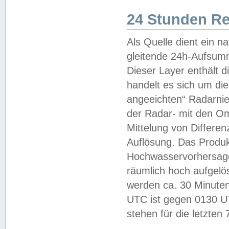
24 Stunden R
Als Quelle dient ein n
gleitende 24h-Aufsum
Dieser Layer enthält
handelt es sich um di
angeeichten“ Radarnie
der Radar- mit den O
Mittelung von Differe
Auflösung. Das Produk
Hochwasservorhersagez
räumlich hoch aufgelö
werden ca. 30 Minuten
UTC ist gegen 0130 UTC
stehen für die letzten