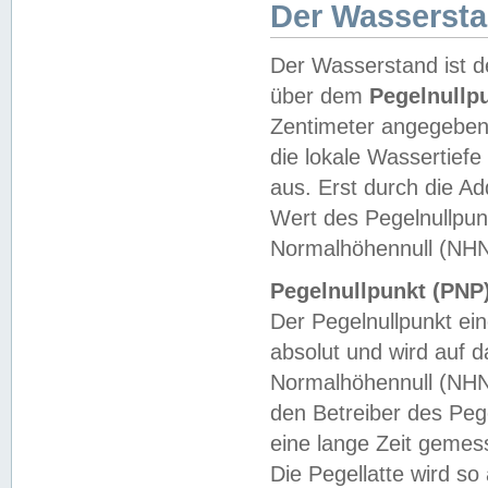
Der Wasserst
Der Wasserstand ist d
über dem
Pegelnullp
Zentimeter angegeben
die lokale Wassertie
aus. Erst durch die A
Wert des Pegelnullpun
Normalhöhennull (NHN
Pegelnullpunkt (PNP)
Der Pegelnullpunkt ei
absolut und wird auf
Normalhöhennull (NHN
den Betreiber des Pege
eine lange Zeit geme
Die Pegellatte wird s