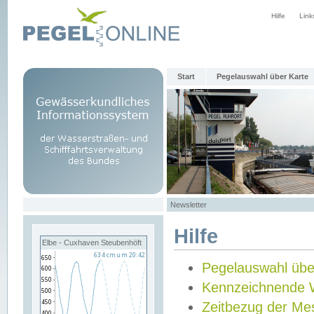
Hilfe
Link
Start
Pegelauswahl über Karte
Newsletter
Hilfe
Elbe - Cuxhaven Steubenhöft
Pegelauswahl übe
Kennzeichnende 
Zeitbezug der Me