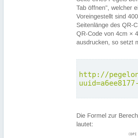
Tab öffnen", welcher 
Voreingestellt sind 4
Seitenlänge des QR-C
QR-Code von 4cm × 4c
ausdrucken, so setzt 
http://pegelo
uuid=a6ee8177
Die Formel zur Berech
lautet:
			(DPI × Druckkantenlänge in cm) ÷ 2,54 = Kantenlänge in Pixel
