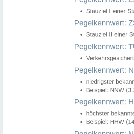
Stauziel I einer S
Pegelkennwert: Z
Stauziel II einer 
Pegelkennwert:
Verkehrsgesichert
Pegelkennwert:
niedrigster bekan
Beispiel: NNW (3
Pegelkennwert:
höchster bekannt
Beispiel: HHW (1
Pegelkennwert: 