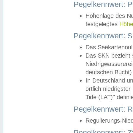
Pegelkennwert: 
Höhenlage des Nul
festgelegtes
Höhe
Pegelkennwert: 
Das Seekartennull
Das SKN bezieht s
Niedrigwassererei
deutschen Bucht) 
In Deutschland un
örtlich niedrigst
Tide (LAT)" definie
Pegelkennwert:
Regulierungs-Nie
Pegelkennwert: Z