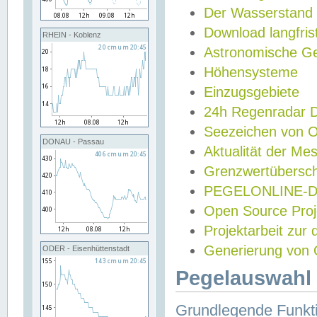
Der Wasserstand
Download langfris
RHEIN - Koblenz
Astronomische Gez
Höhensysteme
Einzugsgebiete
24h Regenradar
Seezeichen von 
DONAU - Passau
Aktualität der Me
Grenzwertübersch
PEGELONLINE-Di
Open Source Projek
Projektarbeit zur
Generierung von 
ODER - Eisenhüttenstadt
Pegelauswahl 
Grundlegende Funkti