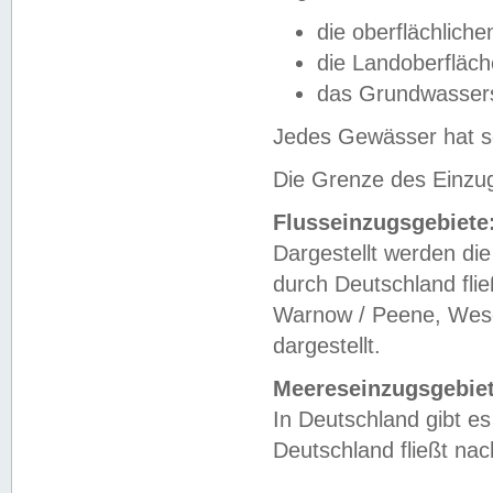
die oberflächlich
die Landoberfläc
das Grundwasser
Jedes Gewässer hat se
Die Grenze des Einzug
Flusseinzugsgebiete
Dargestellt werden die
durch Deutschland fli
Warnow / Peene, Weser
dargestellt.
Meereseinzugsgebiet
In Deutschland gibt 
Deutschland fließt n