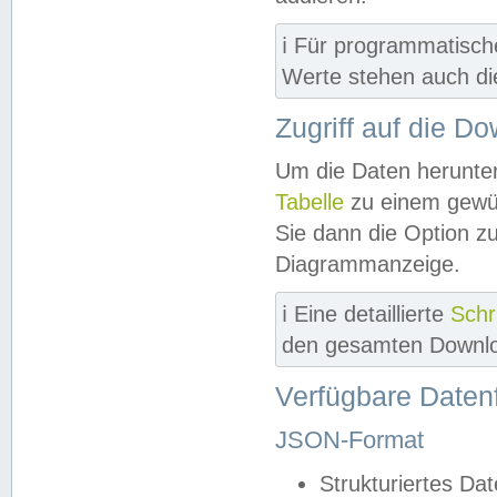
ℹ️ Für programmatisch
Werte stehen auch d
Zugriff auf die D
Um die Daten herunter
Tabelle
zu einem gewün
Sie dann die Option z
Diagrammanzeige.
ℹ️ Eine detaillierte
Schr
den gesamten Downlo
Verfügbare Daten
JSON-Format
Strukturiertes Da