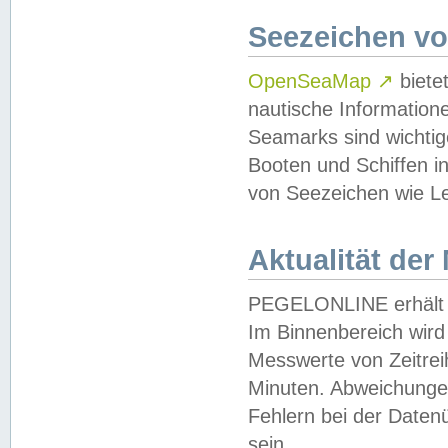
Seezeichen v
OpenSeaMap
↗
biete
nautische Information
Seamarks sind wichtig
Booten und Schiffen i
von Seezeichen wie Le
Aktualität der
PEGELONLINE erhält u
Im Binnenbereich wird 
Messwerte von Zeitreih
Minuten. Abweichungen
Fehlern bei der Daten
sein.