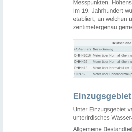
Messpunkten. Höhensy
Im 19. Jahrhundert wu
etabliert, an welchen 
zentimetergenau gem
Deutschland
Höhennetz
Bezeichnung
DHHN2016
Meter über Normalhöhennul
DHHN92
Meter über Normalhöhennul
DHHN12
Meter über Normalnull (m. 
SNN76
Meter über Höhennormal (m
Einzugsgebiet
Unter Einzugsgebiet v
unterirdisches Wasser
Allgemeine Bestandtei