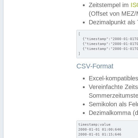
Zeitstempel im
IS
(Offset von MEZ
Dezimalpunkt als
[

  {"timestamp":"2000-01-01T0
  {"timestamp":"2000-01-01T0
  {"timestamp":"2000-01-01T0
]
CSV-Format
Excel-kompatibles
Vereinfachte Zeit
Sommerzeitumstel
Semikolon als Fel
Dezimalkomma (de
timestamp;value

2000-01-01 01:00;646

2000-01-01 01:15;646
