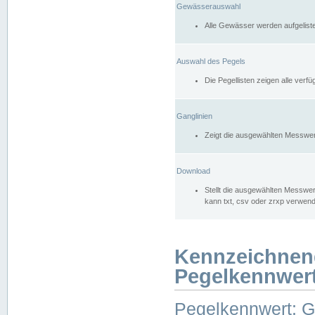
Gewässerauswahl
Alle Gewässer werden aufgelist
Auswahl des Pegels
Die Pegellisten zeigen alle ver
Ganglinien
Zeigt die ausgewählten Messwer
Download
Stellt die ausgewählten Messwer
kann txt, csv oder zrxp verwen
Kennzeichnen
Pegelkennwer
Pegelkennwert: 