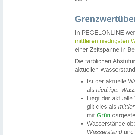
Grenzwertüber
In PEGELONLINE werde
mittleren niedrigsten
einer Zeitspanne in Be
Die farblichen Abstuf
aktuellen Wasserstand
Ist der aktuelle 
als
niedriger Was
Liegt der aktue
gilt dies als
mittle
mit
Grün
dargestel
Wasserstände obe
Wasserstand
und