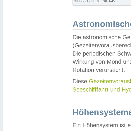
2000-01-01 01:30;645
Astronomische
Die astronomische Gez
(Gezeitenvorausberec
Die periodischen Schw
Wirkung von Mond und
Rotation verursacht.
Diese
Gezeitenvorau
Seeschifffahrt und Hy
Höhensystem
Ein Höhensystem ist e