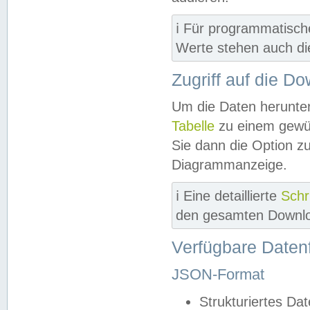
ℹ️ Für programmatisch
Werte stehen auch d
Zugriff auf die D
Um die Daten herunter
Tabelle
zu einem gewün
Sie dann die Option z
Diagrammanzeige.
ℹ️ Eine detaillierte
Schr
den gesamten Downlo
Verfügbare Daten
JSON-Format
Strukturiertes Da