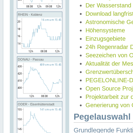
Der Wasserstand
Download langfris
RHEIN - Koblenz
Astronomische Gez
Höhensysteme
Einzugsgebiete
24h Regenradar
Seezeichen von 
DONAU - Passau
Aktualität der Me
Grenzwertübersch
PEGELONLINE-Di
Open Source Projek
Projektarbeit zur
Generierung von 
ODER - Eisenhüttenstadt
Pegelauswahl 
Grundlegende Funkti