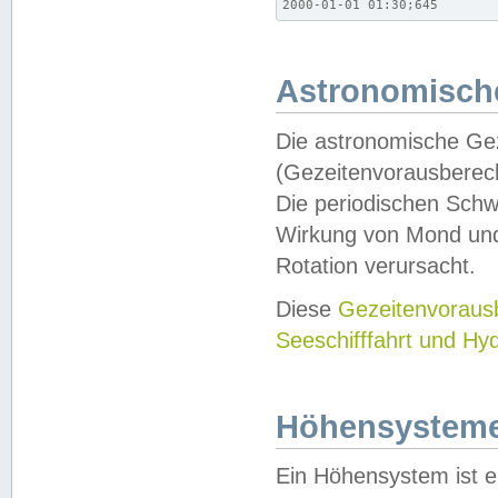
2000-01-01 01:30;645
Astronomische
Die astronomische Gez
(Gezeitenvorausberec
Die periodischen Schw
Wirkung von Mond und
Rotation verursacht.
Diese
Gezeitenvorau
Seeschifffahrt und Hy
Höhensystem
Ein Höhensystem ist e