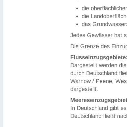
die oberflächlich
die Landoberfläc
das Grundwasser
Jedes Gewässer hat se
Die Grenze des Einzug
Flusseinzugsgebiete
Dargestellt werden die
durch Deutschland fli
Warnow / Peene, Weser
dargestellt.
Meereseinzugsgebiet
In Deutschland gibt 
Deutschland fließt n