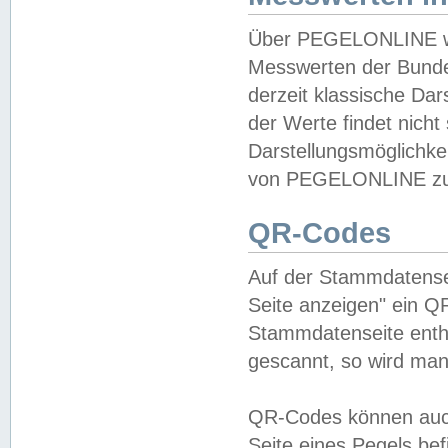
Über PEGELONLINE wer
Messwerten der Bundes
derzeit klassische Da
der Werte findet nicht 
Darstellungsmöglichkei
von PEGELONLINE zu 
QR-Codes
Auf der Stammdatensei
Seite anzeigen" ein Q
Stammdatenseite enthä
gescannt, so wird man
QR-Codes können auc
Seite eines Pegels be