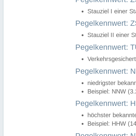
Stauziel I einer S
Pegelkennwert: Z
Stauziel II einer 
Pegelkennwert:
Verkehrsgesichert
Pegelkennwert:
niedrigster bekan
Beispiel: NNW (3
Pegelkennwert:
höchster bekannt
Beispiel: HHW (1
Pegelkennwert: 