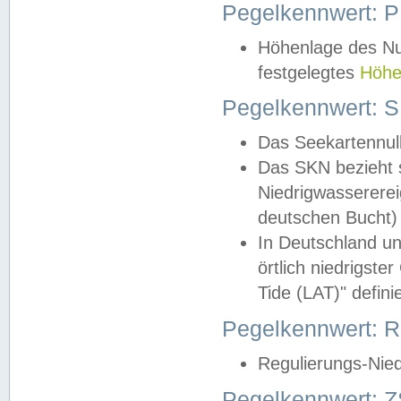
Pegelkennwert: 
Höhenlage des Nul
festgelegtes
Höhe
Pegelkennwert: 
Das Seekartennull
Das SKN bezieht s
Niedrigwassererei
deutschen Bucht) 
In Deutschland un
örtlich niedrigst
Tide (LAT)" definie
Pegelkennwert:
Regulierungs-Nie
Pegelkennwert: Z