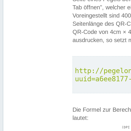
Tab öffnen", welcher 
Voreingestellt sind 4
Seitenlänge des QR-C
QR-Code von 4cm × 4c
ausdrucken, so setzt 
http://pegelo
uuid=a6ee8177
Die Formel zur Berech
lautet:
			(DPI × Druckkantenlänge in cm) ÷ 2,54 = Kantenlänge in Pixel
