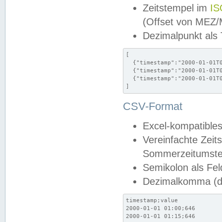
Zeitstempel im
IS
(Offset von MEZ
Dezimalpunkt als
[

  {"timestamp":"2000-01-01T0
  {"timestamp":"2000-01-01T0
  {"timestamp":"2000-01-01T0
]
CSV-Format
Excel-kompatibles
Vereinfachte Zeit
Sommerzeitumstel
Semikolon als Fel
Dezimalkomma (de
timestamp;value

2000-01-01 01:00;646

2000-01-01 01:15;646
