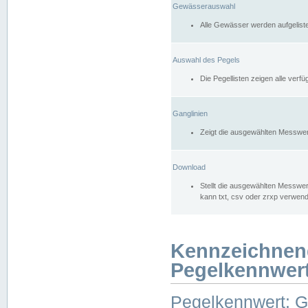
Gewässerauswahl
Alle Gewässer werden aufgelist
Auswahl des Pegels
Die Pegellisten zeigen alle ver
Ganglinien
Zeigt die ausgewählten Messwer
Download
Stellt die ausgewählten Messwer
kann txt, csv oder zrxp verwen
Kennzeichnen
Pegelkennwer
Pegelkennwert: 