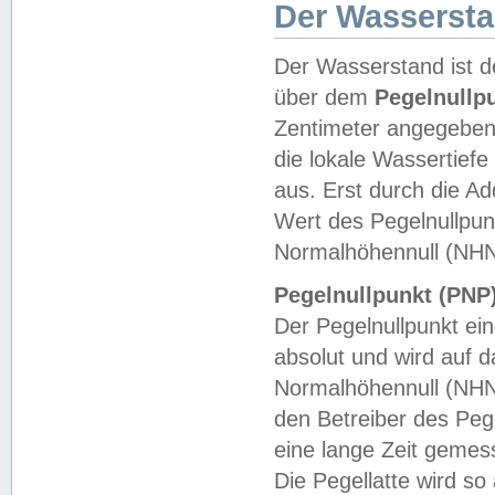
Der Wasserst
Der Wasserstand ist d
über dem
Pegelnullp
Zentimeter angegeben
die lokale Wassertie
aus. Erst durch die A
Wert des Pegelnullpun
Normalhöhennull (NHN
Pegelnullpunkt (PNP)
Der Pegelnullpunkt ei
absolut und wird auf
Normalhöhennull (NHN
den Betreiber des Pege
eine lange Zeit geme
Die Pegellatte wird s