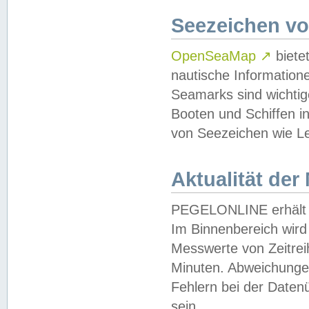
Seezeichen v
OpenSeaMap
↗
biete
nautische Information
Seamarks sind wichtig
Booten und Schiffen i
von Seezeichen wie Le
Aktualität der
PEGELONLINE erhält u
Im Binnenbereich wird 
Messwerte von Zeitreih
Minuten. Abweichungen
Fehlern bei der Daten
sein.