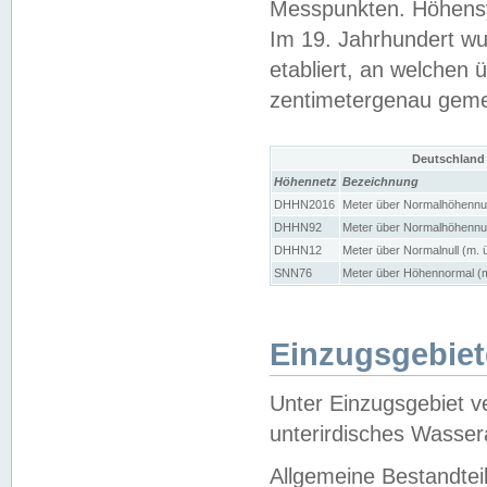
Messpunkten. Höhensy
Im 19. Jahrhundert wu
etabliert, an welchen 
zentimetergenau gem
Deutschland
Höhennetz
Bezeichnung
DHHN2016
Meter über Normalhöhennul
DHHN92
Meter über Normalhöhennul
DHHN12
Meter über Normalnull (m. 
SNN76
Meter über Höhennormal (m
Einzugsgebiet
Unter Einzugsgebiet v
unterirdisches Wasser
Allgemeine Bestandtei