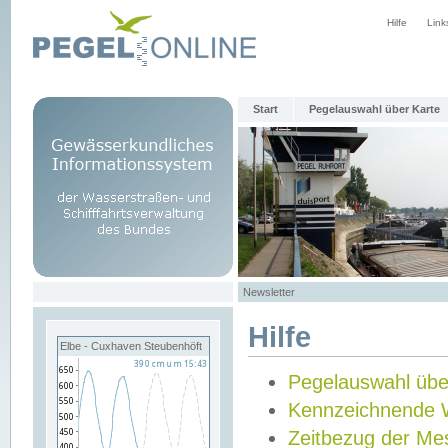
Hilfe
Link
Start
Pegelauswahl über Karte
Newsletter
Hilfe
Elbe - Cuxhaven Steubenhöft
Pegelauswahl übe
Kennzeichnende 
Zeitbezug der Me