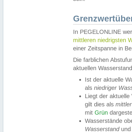
Grenzwertüber
In PEGELONLINE werde
mittleren niedrigsten
einer Zeitspanne in Be
Die farblichen Abstuf
aktuellen Wasserstand
Ist der aktuelle 
als
niedriger Was
Liegt der aktue
gilt dies als
mittle
mit
Grün
dargestel
Wasserstände obe
Wasserstand
und