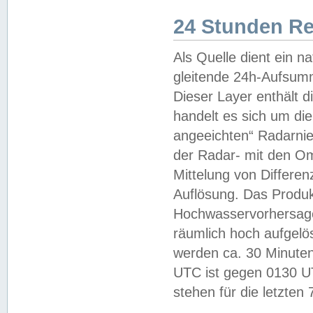
24 Stunden R
Als Quelle dient ein n
gleitende 24h-Aufsum
Dieser Layer enthält
handelt es sich um di
angeeichten“ Radarnie
der Radar- mit den O
Mittelung von Differe
Auflösung. Das Produk
Hochwasservorhersagez
räumlich hoch aufgelö
werden ca. 30 Minuten
UTC ist gegen 0130 UTC
stehen für die letzten