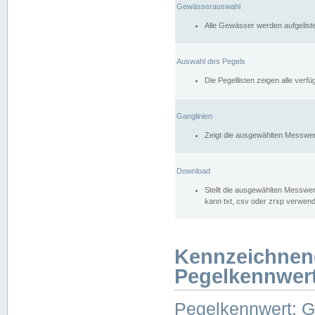
Gewässerauswahl
Alle Gewässer werden aufgelist
Auswahl des Pegels
Die Pegellisten zeigen alle ver
Ganglinien
Zeigt die ausgewählten Messwer
Download
Stellt die ausgewählten Messwer
kann txt, csv oder zrxp verwen
Kennzeichnen
Pegelkennwer
Pegelkennwert: 