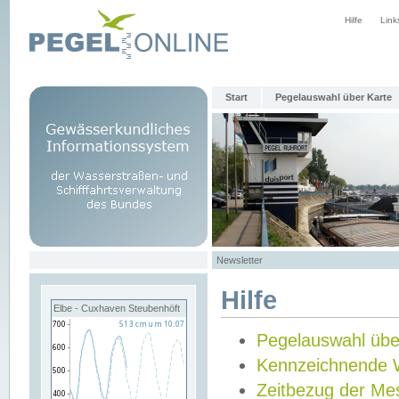
Hilfe
Link
Start
Pegelauswahl über Karte
Newsletter
Hilfe
Elbe - Cuxhaven Steubenhöft
Pegelauswahl übe
Kennzeichnende 
Zeitbezug der Me