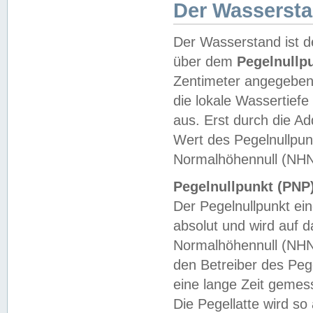
Der Wasserst
Der Wasserstand ist d
über dem
Pegelnullp
Zentimeter angegeben
die lokale Wassertie
aus. Erst durch die A
Wert des Pegelnullpun
Normalhöhennull (NHN
Pegelnullpunkt (PNP)
Der Pegelnullpunkt ei
absolut und wird auf
Normalhöhennull (NHN
den Betreiber des Pege
eine lange Zeit geme
Die Pegellatte wird s