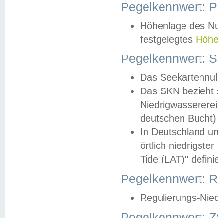
Pegelkennwert: 
Höhenlage des Nul
festgelegtes
Höhe
Pegelkennwert: 
Das Seekartennull
Das SKN bezieht s
Niedrigwassererei
deutschen Bucht) 
In Deutschland un
örtlich niedrigst
Tide (LAT)" definie
Pegelkennwert:
Regulierungs-Nie
Pegelkennwert: Z