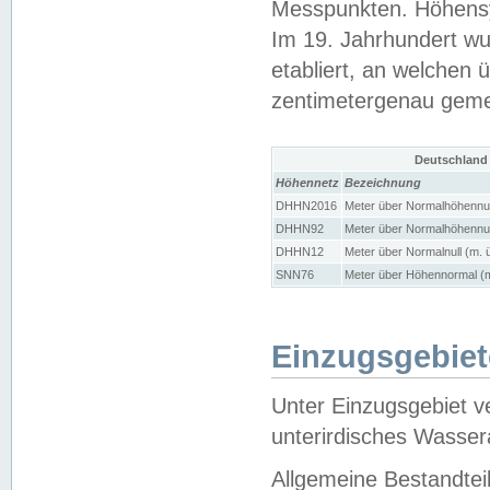
Messpunkten. Höhensy
Im 19. Jahrhundert wu
etabliert, an welchen 
zentimetergenau gem
Deutschland
Höhennetz
Bezeichnung
DHHN2016
Meter über Normalhöhennul
DHHN92
Meter über Normalhöhennul
DHHN12
Meter über Normalnull (m. 
SNN76
Meter über Höhennormal (m
Einzugsgebiet
Unter Einzugsgebiet v
unterirdisches Wasser
Allgemeine Bestandtei