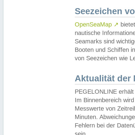
Seezeichen v
OpenSeaMap
↗
biete
nautische Information
Seamarks sind wichtig
Booten und Schiffen i
von Seezeichen wie Le
Aktualität der
PEGELONLINE erhält u
Im Binnenbereich wird 
Messwerte von Zeitreih
Minuten. Abweichungen
Fehlern bei der Daten
sein.