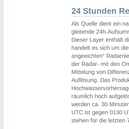
24 Stunden R
Als Quelle dient ein n
gleitende 24h-Aufsum
Dieser Layer enthält
handelt es sich um di
angeeichten“ Radarnie
der Radar- mit den O
Mittelung von Differe
Auflösung. Das Produk
Hochwasservorhersagez
räumlich hoch aufgelö
werden ca. 30 Minuten
UTC ist gegen 0130 UTC
stehen für die letzten