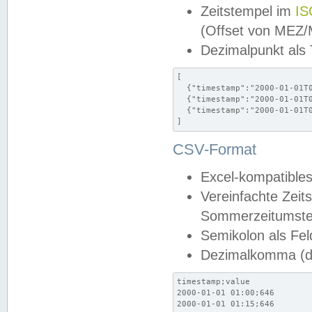
Zeitstempel im
IS
(Offset von MEZ
Dezimalpunkt als
[

  {"timestamp":"2000-01-01T0
  {"timestamp":"2000-01-01T0
  {"timestamp":"2000-01-01T0
]
CSV-Format
Excel-kompatibles
Vereinfachte Zeit
Sommerzeitumstel
Semikolon als Fel
Dezimalkomma (de
timestamp;value

2000-01-01 01:00;646

2000-01-01 01:15;646
