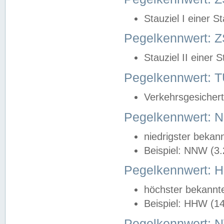
Stauziel I einer S
Pegelkennwert: Z
Stauziel II einer 
Pegelkennwert:
Verkehrsgesichert
Pegelkennwert:
niedrigster bekan
Beispiel: NNW (3
Pegelkennwert:
höchster bekannt
Beispiel: HHW (1
Pegelkennwert: 