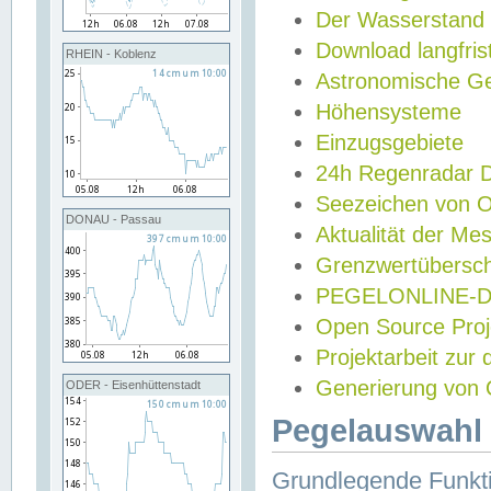
Der Wasserstand
Download langfris
RHEIN - Koblenz
Astronomische Gez
Höhensysteme
Einzugsgebiete
24h Regenradar
Seezeichen von 
DONAU - Passau
Aktualität der Me
Grenzwertübersch
PEGELONLINE-Di
Open Source Projek
Projektarbeit zur
Generierung von 
ODER - Eisenhüttenstadt
Pegelauswahl 
Grundlegende Funkti