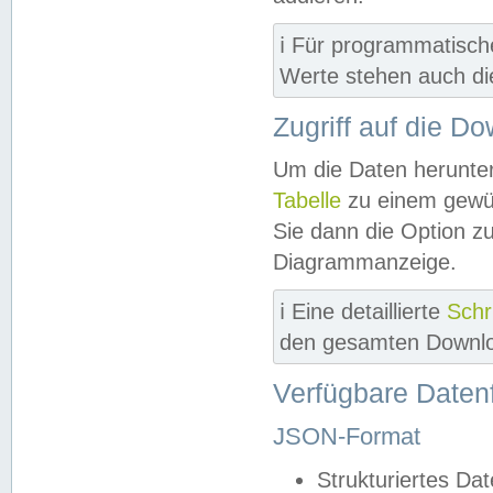
ℹ️ Für programmatisch
Werte stehen auch d
Zugriff auf die D
Um die Daten herunter
Tabelle
zu einem gewün
Sie dann die Option z
Diagrammanzeige.
ℹ️ Eine detaillierte
Schr
den gesamten Downlo
Verfügbare Daten
JSON-Format
Strukturiertes Da