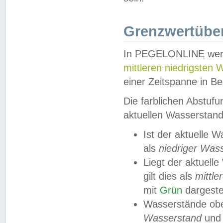
Grenzwertüber
In PEGELONLINE werde
mittleren niedrigsten
einer Zeitspanne in Be
Die farblichen Abstuf
aktuellen Wasserstand
Ist der aktuelle 
als
niedriger Was
Liegt der aktue
gilt dies als
mittle
mit
Grün
dargestel
Wasserstände obe
Wasserstand
und