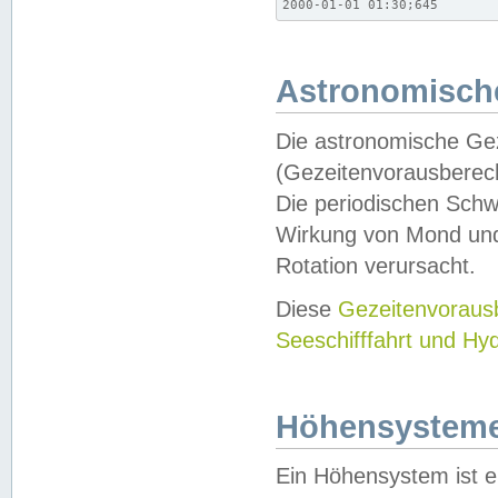
2000-01-01 01:30;645
Astronomische
Die astronomische Gez
(Gezeitenvorausberec
Die periodischen Schw
Wirkung von Mond und
Rotation verursacht.
Diese
Gezeitenvorau
Seeschifffahrt und Hy
Höhensystem
Ein Höhensystem ist e