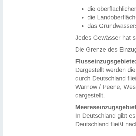
die oberflächlich
die Landoberfläc
das Grundwasser
Jedes Gewässer hat se
Die Grenze des Einzug
Flusseinzugsgebiete
Dargestellt werden die
durch Deutschland fli
Warnow / Peene, Weser
dargestellt.
Meereseinzugsgebiet
In Deutschland gibt 
Deutschland fließt n