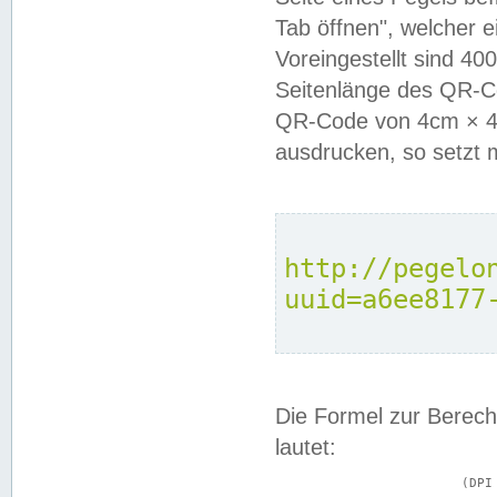
Tab öffnen", welcher 
Voreingestellt sind 4
Seitenlänge des QR-C
QR-Code von 4cm × 4c
ausdrucken, so setzt 
http://pegelo
uuid=a6ee8177
Die Formel zur Berech
lautet:
			(DPI × Druckkantenlänge in cm) ÷ 2,54 = Kantenlänge in Pixel
