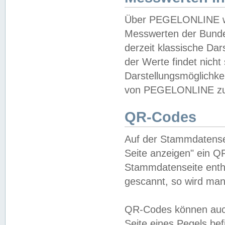
Über PEGELONLINE wer
Messwerten der Bundes
derzeit klassische Da
der Werte findet nicht 
Darstellungsmöglichkei
von PEGELONLINE zu 
QR-Codes
Auf der Stammdatensei
Seite anzeigen" ein Q
Stammdatenseite enthä
gescannt, so wird man
QR-Codes können auc
Seite eines Pegels be