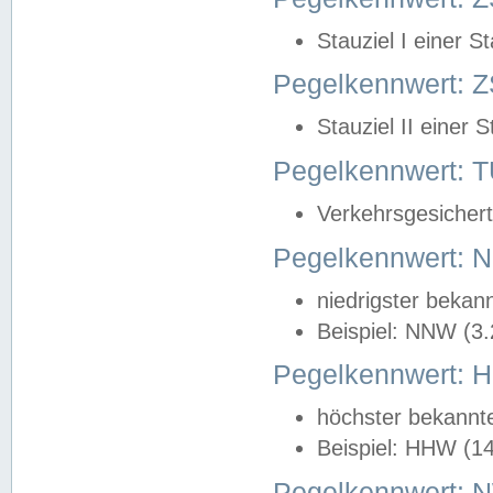
Stauziel I einer S
Pegelkennwert: Z
Stauziel II einer 
Pegelkennwert:
Verkehrsgesichert
Pegelkennwert:
niedrigster bekan
Beispiel: NNW (3
Pegelkennwert:
höchster bekannt
Beispiel: HHW (1
Pegelkennwert: 