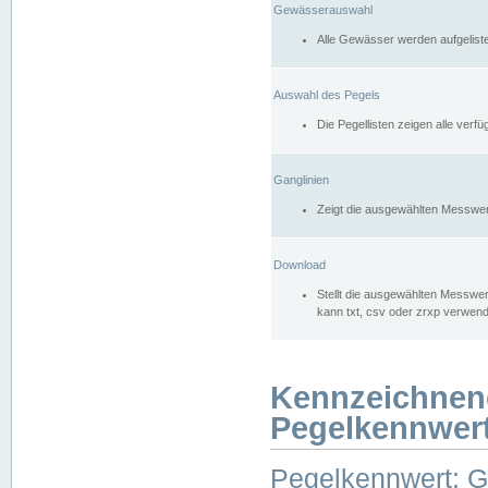
Gewässerauswahl
Alle Gewässer werden aufgelist
Auswahl des Pegels
Die Pegellisten zeigen alle ver
Ganglinien
Zeigt die ausgewählten Messwer
Download
Stellt die ausgewählten Messwer
kann txt, csv oder zrxp verwen
Kennzeichnen
Pegelkennwer
Pegelkennwert: 