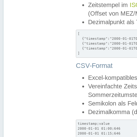
Zeitstempel im
IS
(Offset von MEZ
Dezimalpunkt als
[

  {"timestamp":"2000-01-01T0
  {"timestamp":"2000-01-01T0
  {"timestamp":"2000-01-01T0
]
CSV-Format
Excel-kompatibles
Vereinfachte Zeit
Sommerzeitumstel
Semikolon als Fel
Dezimalkomma (de
timestamp;value

2000-01-01 01:00;646

2000-01-01 01:15;646
