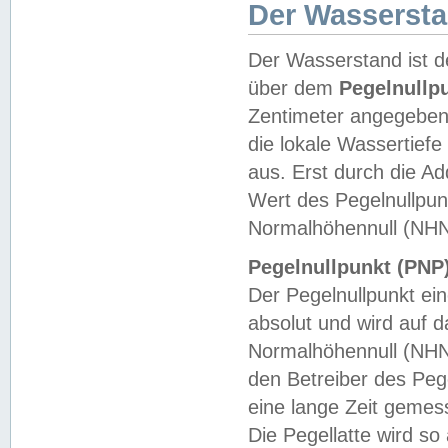
Der Wasserst
Der Wasserstand ist d
über dem
Pegelnullp
Zentimeter angegeben
die lokale Wassertie
aus. Erst durch die A
Wert des Pegelnullpun
Normalhöhennull (NHN
Pegelnullpunkt (PNP)
Der Pegelnullpunkt ei
absolut und wird auf
Normalhöhennull (NHN
den Betreiber des Pege
eine lange Zeit geme
Die Pegellatte wird s