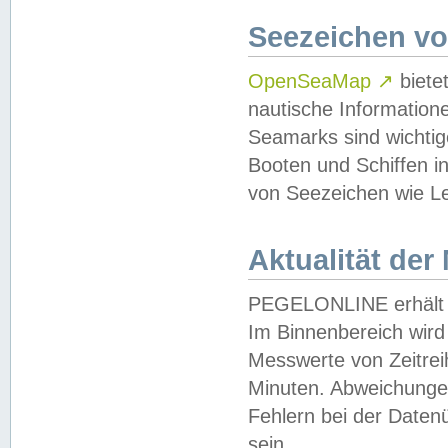
Seezeichen v
OpenSeaMap
↗
biete
nautische Information
Seamarks sind wichtig
Booten und Schiffen i
von Seezeichen wie Le
Aktualität der
PEGELONLINE erhält u
Im Binnenbereich wird 
Messwerte von Zeitreih
Minuten. Abweichungen
Fehlern bei der Daten
sein.