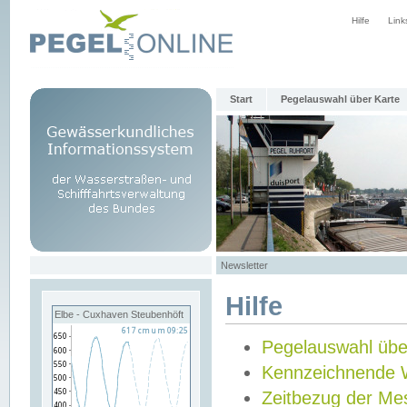
Hilfe
Link
Start
Pegelauswahl über Karte
Newsletter
Hilfe
Elbe - Cuxhaven Steubenhöft
Pegelauswahl übe
Kennzeichnende 
Zeitbezug der Me