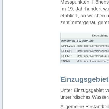
Messpunkten. Höhensy
Im 19. Jahrhundert wu
etabliert, an welchen 
zentimetergenau gem
Deutschland
Höhennetz
Bezeichnung
DHHN2016
Meter über Normalhöhennul
DHHN92
Meter über Normalhöhennul
DHHN12
Meter über Normalnull (m. 
SNN76
Meter über Höhennormal (m
Einzugsgebiet
Unter Einzugsgebiet v
unterirdisches Wasser
Allgemeine Bestandtei