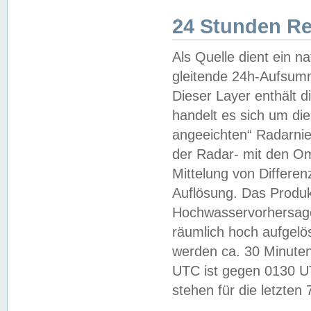
24 Stunden R
Als Quelle dient ein n
gleitende 24h-Aufsum
Dieser Layer enthält
handelt es sich um di
angeeichten“ Radarnie
der Radar- mit den O
Mittelung von Differe
Auflösung. Das Produk
Hochwasservorhersagez
räumlich hoch aufgelö
werden ca. 30 Minuten
UTC ist gegen 0130 UTC
stehen für die letzten