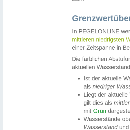
Grenzwertüber
In PEGELONLINE werde
mittleren niedrigsten
einer Zeitspanne in Be
Die farblichen Abstuf
aktuellen Wasserstand
Ist der aktuelle 
als
niedriger Was
Liegt der aktue
gilt dies als
mittle
mit
Grün
dargestel
Wasserstände obe
Wasserstand
und