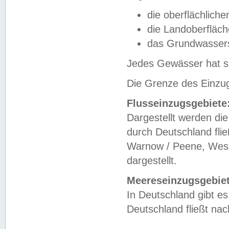
die oberflächlich
die Landoberfläc
das Grundwasser
Jedes Gewässer hat se
Die Grenze des Einzug
Flusseinzugsgebiete
Dargestellt werden die
durch Deutschland fli
Warnow / Peene, Weser
dargestellt.
Meereseinzugsgebiet
In Deutschland gibt 
Deutschland fließt n