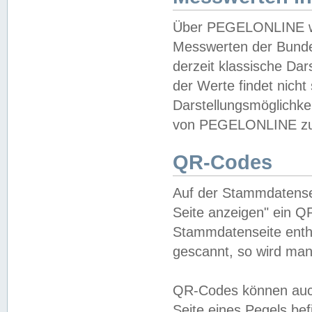
Über PEGELONLINE wer
Messwerten der Bundes
derzeit klassische Da
der Werte findet nicht 
Darstellungsmöglichkei
von PEGELONLINE zu 
QR-Codes
Auf der Stammdatensei
Seite anzeigen" ein Q
Stammdatenseite enthä
gescannt, so wird man
QR-Codes können auc
Seite eines Pegels be