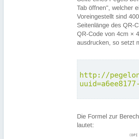
Tab öffnen", welcher 
Voreingestellt sind 4
Seitenlänge des QR-C
QR-Code von 4cm × 4c
ausdrucken, so setzt 
http://pegelo
uuid=a6ee8177
Die Formel zur Berech
lautet:
			(DPI × Druckkantenlänge in cm) ÷ 2,54 = Kantenlänge in Pixel
