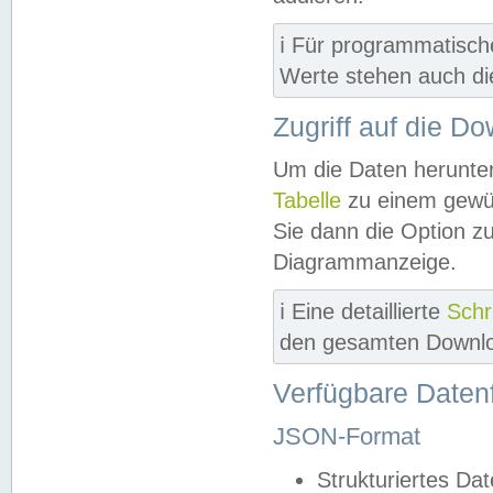
ℹ️ Für programmatisch
Werte stehen auch d
Zugriff auf die D
Um die Daten herunter
Tabelle
zu einem gewün
Sie dann die Option z
Diagrammanzeige.
ℹ️ Eine detaillierte
Schr
den gesamten Downlo
Verfügbare Daten
JSON-Format
Strukturiertes Da