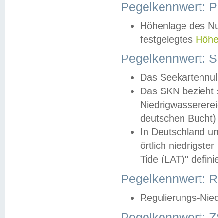
Pegelkennwert: 
Höhenlage des Nul
festgelegtes
Höhe
Pegelkennwert: 
Das Seekartennull
Das SKN bezieht s
Niedrigwassererei
deutschen Bucht) 
In Deutschland un
örtlich niedrigst
Tide (LAT)" definie
Pegelkennwert:
Regulierungs-Nie
Pegelkennwert: Z