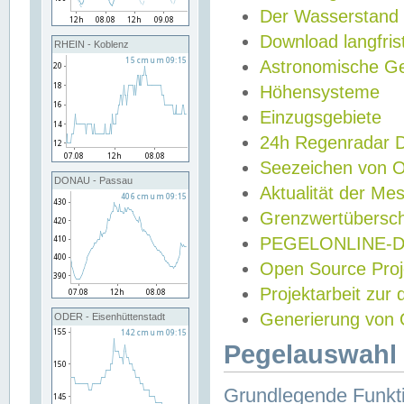
Der Wasserstand
Download langfris
RHEIN - Koblenz
Astronomische Gez
Höhensysteme
Einzugsgebiete
24h Regenradar
Seezeichen von 
DONAU - Passau
Aktualität der Me
Grenzwertübersch
PEGELONLINE-Di
Open Source Projek
Projektarbeit zur
Generierung von 
ODER - Eisenhüttenstadt
Pegelauswahl 
Grundlegende Funkti