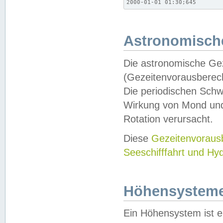
2000-01-01 01:30;645
Astronomische
Die astronomische Gez
(Gezeitenvorausberec
Die periodischen Schw
Wirkung von Mond und
Rotation verursacht.
Diese
Gezeitenvorau
Seeschifffahrt und Hy
Höhensystem
Ein Höhensystem ist e