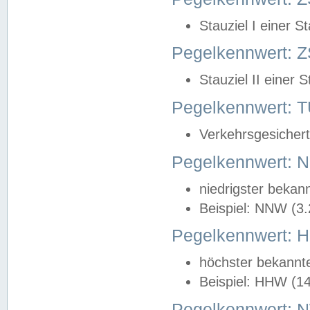
Stauziel I einer S
Pegelkennwert: Z
Stauziel II einer 
Pegelkennwert:
Verkehrsgesichert
Pegelkennwert:
niedrigster bekan
Beispiel: NNW (3
Pegelkennwert:
höchster bekannt
Beispiel: HHW (1
Pegelkennwert: 