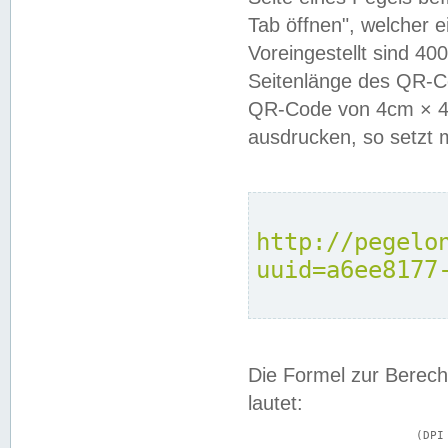
Tab öffnen", welcher 
Voreingestellt sind 4
Seitenlänge des QR-C
QR-Code von 4cm × 4c
ausdrucken, so setzt 
http://pegelo
uuid=a6ee8177
Die Formel zur Berech
lautet:
			(DPI × Druckkantenlänge in cm) ÷ 2,54 = Kantenlänge in Pixel
