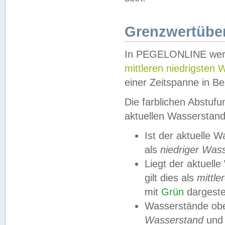
Grenzwertüber
In PEGELONLINE werde
mittleren niedrigsten
einer Zeitspanne in Be
Die farblichen Abstuf
aktuellen Wasserstand
Ist der aktuelle 
als
niedriger Was
Liegt der aktue
gilt dies als
mittle
mit
Grün
dargestel
Wasserstände obe
Wasserstand
und