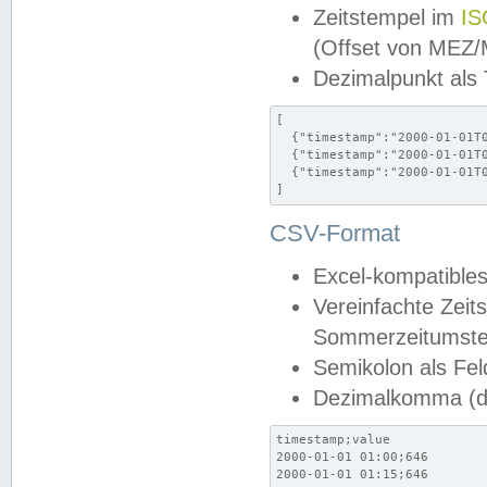
Zeitstempel im
IS
(Offset von MEZ
Dezimalpunkt als
[

  {"timestamp":"2000-01-01T0
  {"timestamp":"2000-01-01T0
  {"timestamp":"2000-01-01T0
]
CSV-Format
Excel-kompatibles
Vereinfachte Zeit
Sommerzeitumstel
Semikolon als Fel
Dezimalkomma (de
timestamp;value

2000-01-01 01:00;646

2000-01-01 01:15;646
