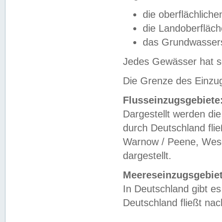
die oberflächlich
die Landoberfläc
das Grundwasser
Jedes Gewässer hat se
Die Grenze des Einzug
Flusseinzugsgebiete
Dargestellt werden die
durch Deutschland fli
Warnow / Peene, Weser
dargestellt.
Meereseinzugsgebiet
In Deutschland gibt 
Deutschland fließt n