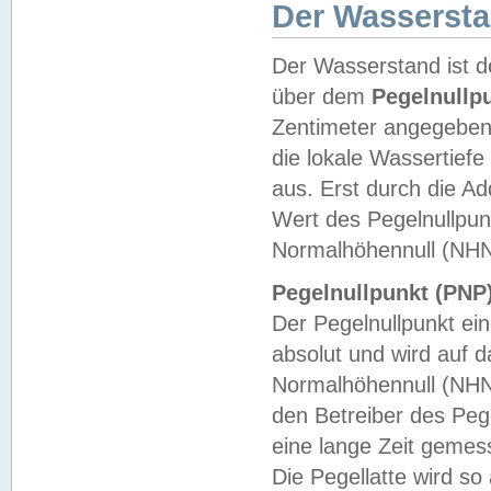
Der Wasserst
Der Wasserstand ist d
über dem
Pegelnullp
Zentimeter angegeben
die lokale Wassertie
aus. Erst durch die A
Wert des Pegelnullpun
Normalhöhennull (NHN
Pegelnullpunkt (PNP)
Der Pegelnullpunkt ei
absolut und wird auf
Normalhöhennull (NHN
den Betreiber des Pege
eine lange Zeit geme
Die Pegellatte wird s