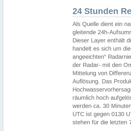
24 Stunden R
Als Quelle dient ein n
gleitende 24h-Aufsum
Dieser Layer enthält
handelt es sich um di
angeeichten“ Radarnie
der Radar- mit den O
Mittelung von Differe
Auflösung. Das Produk
Hochwasservorhersagez
räumlich hoch aufgelö
werden ca. 30 Minuten
UTC ist gegen 0130 UTC
stehen für die letzten