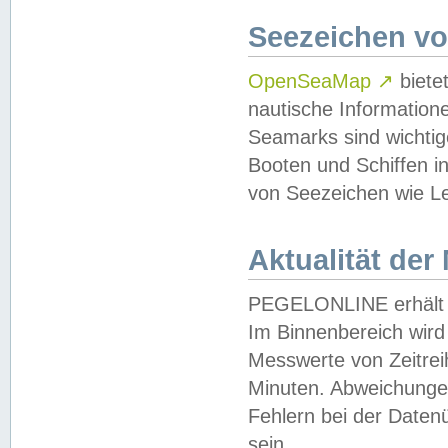
Seezeichen v
OpenSeaMap
↗
biete
nautische Information
Seamarks sind wichtig
Booten und Schiffen i
von Seezeichen wie Le
Aktualität der
PEGELONLINE erhält u
Im Binnenbereich wird 
Messwerte von Zeitreih
Minuten. Abweichungen
Fehlern bei der Daten
sein.