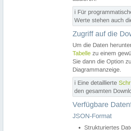
ℹ️ Für programmatisch
Werte stehen auch d
Zugriff auf die D
Um die Daten herunter
Tabelle
zu einem gewün
Sie dann die Option z
Diagrammanzeige.
ℹ️ Eine detaillierte
Schr
den gesamten Downlo
Verfügbare Daten
JSON-Format
Strukturiertes Da