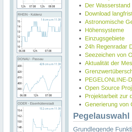
Der Wasserstand
Download langfris
RHEIN - Koblenz
Astronomische Gez
Höhensysteme
Einzugsgebiete
24h Regenradar
Seezeichen von 
DONAU - Passau
Aktualität der Me
Grenzwertübersch
PEGELONLINE-Di
Open Source Projek
Projektarbeit zur
Generierung von 
ODER - Eisenhüttenstadt
Pegelauswahl 
Grundlegende Funkti