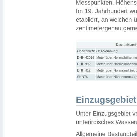
Messpunkten. Höhensy
Im 19. Jahrhundert wu
etabliert, an welchen 
zentimetergenau gem
Deutschland
Höhennetz
Bezeichnung
DHHN2016
Meter über Normalhöhennul
DHHN92
Meter über Normalhöhennul
DHHN12
Meter über Normalnull (m. 
SNN76
Meter über Höhennormal (m
Einzugsgebiet
Unter Einzugsgebiet v
unterirdisches Wasser
Allgemeine Bestandtei