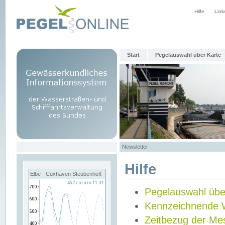
Hilfe
Link
Start
Pegelauswahl über Karte
Newsletter
Hilfe
Elbe - Cuxhaven Steubenhöft
Pegelauswahl übe
Kennzeichnende 
Zeitbezug der Me