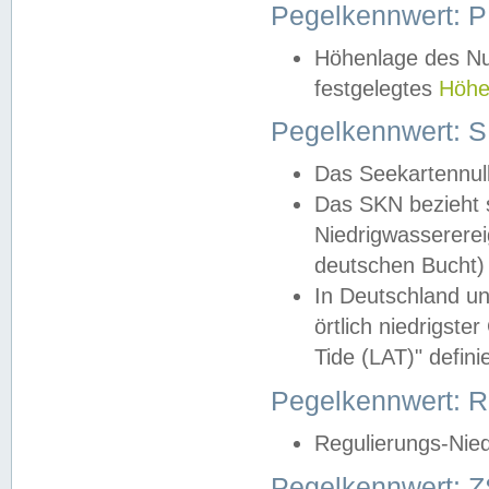
Pegelkennwert: 
Höhenlage des Nul
festgelegtes
Höhe
Pegelkennwert: 
Das Seekartennull
Das SKN bezieht s
Niedrigwassererei
deutschen Bucht) 
In Deutschland un
örtlich niedrigst
Tide (LAT)" definie
Pegelkennwert:
Regulierungs-Nie
Pegelkennwert: Z