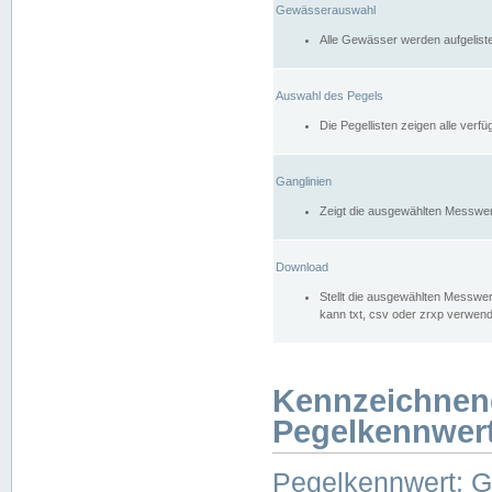
Gewässerauswahl
Alle Gewässer werden aufgelist
Auswahl des Pegels
Die Pegellisten zeigen alle ver
Ganglinien
Zeigt die ausgewählten Messwer
Download
Stellt die ausgewählten Messwer
kann txt, csv oder zrxp verwen
Kennzeichnen
Pegelkennwer
Pegelkennwert: 