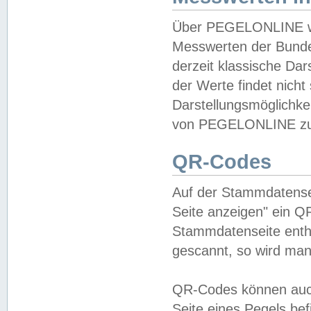
Über PEGELONLINE wer
Messwerten der Bundes
derzeit klassische Da
der Werte findet nicht 
Darstellungsmöglichkei
von PEGELONLINE zu 
QR-Codes
Auf der Stammdatensei
Seite anzeigen" ein Q
Stammdatenseite enthä
gescannt, so wird man
QR-Codes können auc
Seite eines Pegels be