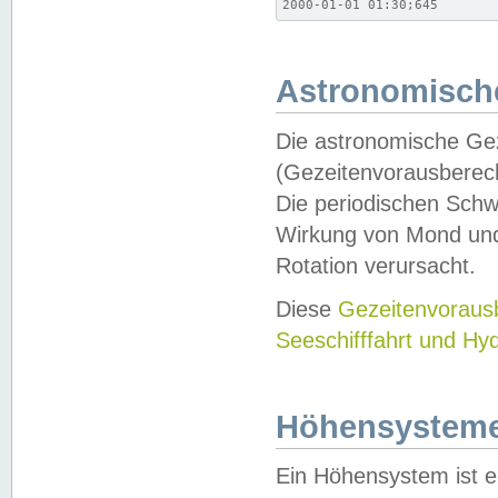
2000-01-01 01:30;645
Astronomische
Die astronomische Gez
(Gezeitenvorausberec
Die periodischen Schw
Wirkung von Mond und
Rotation verursacht.
Diese
Gezeitenvorau
Seeschifffahrt und Hy
Höhensystem
Ein Höhensystem ist e