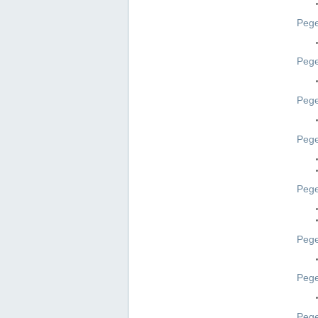
Pege
Pege
Peg
Pege
Pege
Pege
Pege
Peg