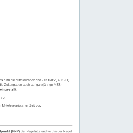
ies sind die Mitteleuropäische Zeit (MEZ, UTC+1)
ie Zeitangaben auch auf ganzjährige MEZ-
ingestellt.
 vor.
 Mitteleuropäischer Zeit vor.
lpunkt (PNP)
der Pegellatte und wird in der Regel