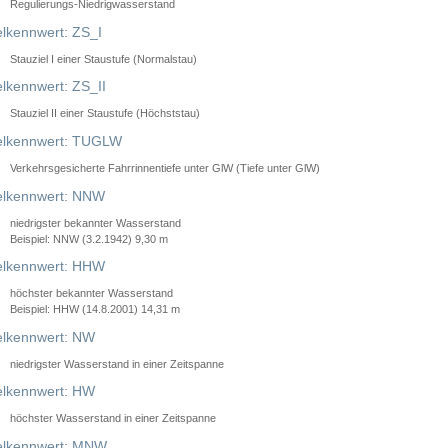
Regulierungs-Niedrigwasserstand
lkennwert: ZS_I
Stauziel I einer Staustufe (Normalstau)
lkennwert: ZS_II
Stauziel II einer Staustufe (Höchststau)
elkennwert: TUGLW
Verkehrsgesicherte Fahrrinnentiefe unter GlW (Tiefe unter GlW)
lkennwert: NNW
niedrigster bekannter Wasserstand
Beispiel: NNW (3.2.1942) 9,30 m
lkennwert: HHW
höchster bekannter Wasserstand
Beispiel: HHW (14.8.2001) 14,31 m
lkennwert: NW
niedrigster Wasserstand in einer Zeitspanne
lkennwert: HW
höchster Wasserstand in einer Zeitspanne
elkennwert: MNW