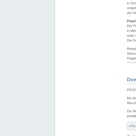
in Ze
umgeb
des W
Pegel
Der P
in Me
unter
Die Pe
Beisp
Wasse
Pegeln
Dow
PEGEL
Bei d
Messf
Die M
jeweil
ℹ️ F