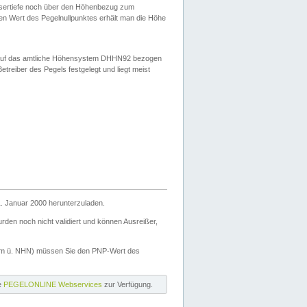
ssertiefe noch über den Höhenbezug zum
en Wert des Pegelnullpunktes erhält man die Höhe
d auf das amtliche Höhensystem DHHN92 bezogen
reiber des Pegels festgelegt und liegt meist
. Januar 2000 herunterzuladen.
den noch nicht validiert und können Ausreißer,
(m ü. NHN) müssen Sie den PNP-Wert des
ie
PEGELONLINE Webservices
zur Verfügung.