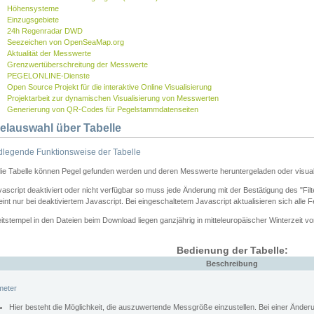
Höhensysteme
Einzugsgebiete
24h Regenradar DWD
Seezeichen von OpenSeaMap.org
Aktualität der Messwerte
Grenzwertüberschreitung der Messwerte
PEGELONLINE-Dienste
Open Source Projekt für die interaktive Online Visualisierung
Projektarbeit zur dynamischen Visualisierung von Messwerten
Generierung von QR-Codes für Pegelstammdatenseiten
elauswahl über Tabelle
legende Funktionsweise der Tabelle
die Tabelle können Pegel gefunden werden und deren Messwerte heruntergeladen oder visuali
vascript deaktiviert oder nicht verfügbar so muss jede Änderung mit der Bestätigung des "Filt
int nur bei deaktiviertem Javascript. Bei eingeschaltetem Javascript aktualisieren sich alle 
itstempel in den Dateien beim Download liegen ganzjährig in mitteleuropäischer Winterzeit vo
Bedienung der Tabelle:
Beschreibung
meter
Hier besteht die Möglichkeit, die auszuwertende Messgröße einzustellen. Bei einer Ände