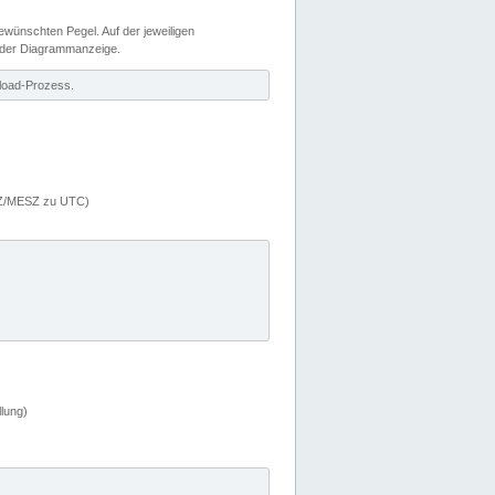
wünschten Pegel. Auf der jeweiligen
 der Diagrammanzeige.
load-Prozess.
MEZ/MESZ zu UTC)
lung)