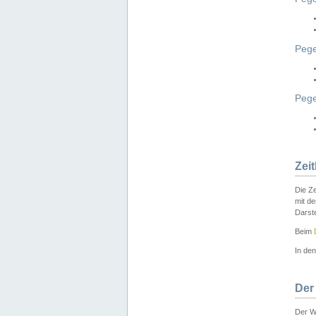
Pege
Peg
Zei
Die Ze
mit d
Darst
Beim
In de
Der
Der W