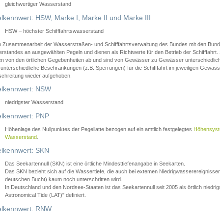
gleichwertiger Wasserstand
lkennwert: HSW, Marke I, Marke II und Marke III
HSW – höchster Schifffahrtswasserstand
in Zusammenarbeit der Wasserstraßen- und Schifffahrtsverwaltung des Bundes mit den Bund
standes an ausgewählten Pegeln und dienen als Richtwerte für den Betrieb der Schifffahrt. 
n von den örtlichen Gegebenheiten ab und sind von Gewässer zu Gewässer unterschiedlich
 unterschiedliche Beschränkungen (z.B. Sperrungen) für die Schifffahrt im jeweiligen Gewäss
schreitung wieder aufgehoben.
lkennwert: NSW
niedrigster Wasserstand
lkennwert: PNP
Höhenlage des Nullpunktes der Pegellatte bezogen auf ein amtlich festgelegtes
Höhensys
Wasserstand
.
lkennwert: SKN
Das Seekartennull (SKN) ist eine örtliche Mindesttiefenangabe in Seekarten.
Das SKN bezieht sich auf die Wassertiefe, die auch bei extemen Niedrigwasserereignissen
deutschen Bucht) kaum noch unterschritten wird.
In Deutschland und den Nordsee-Staaten ist das Seekartennull seit 2005 als örtlich nie
Astronomical Tide (LAT)" definiert.
lkennwert: RNW