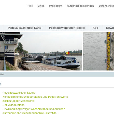
Hilfe
Links
Impressum
Nutzungsbedingungen
Datenschutz
Pegelauswahl über Karte
Pegelauswahl über Tabelle
Abo
Down
tter
e
Pegelauswahl über Tabelle
Kennzeichnende Wasserstände und Pegelkennwerte
Zeitbezug der Messwerte
Der Wasserstand
Download langfristiger Wasserstände und Abflüsse
Astronomische Gezeitenganglinie (Astrotide)