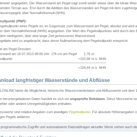
ntimeter angegeben. Der Wasserstand am Pegel sagt somit weder etwas über die lokale Wa
enden Terrain aus. Erst durch die Addition des Wasserstandes am Pegel mit dem zugehörig
asserspiegels über Normalhöhennull (NHN).
nullpunkt (PNP):
egelnullpunkt eines Pegels ist, im Gegensatz zum Wasserstand am Pegel, absolut und wir
ter über Normalhöhennull (NHN) angegeben. Der Wert des Pegelnullpunktes wird durch den Bet
 dem niedrigsten, über eine lange Zeit gemessenen Wasserstand.
gellatte wird so angebracht, dass deren Nullmarkierung dem Pegelnullpunkt entspricht.
iel am Pegel Dresden:
rstand am 16.07.2013 08:00 Uhr: 176 cm am Pegel
1,76
m
ullpunkt
+
102,68
m ü. NHN
=
104,44
m ü. NHN
nload langfristiger Wasserstände und Abflüsse
ONLINE bietet die Möglichkeit, historische Wasserstandsdaten und Abflusswerte seit dem 1
en heruntergeladenen Daten handelt es sich um
ungeprüfte Rohdaten
. Diese Messwerte wur
ehler oder andere Unregelmäßigkeiten enthalten.
esswerte sind relative Angaben zum jeweiligen
Pegelnullpunkt
. Für absolute Höhenangaben 
igen Pegels addieren.
ür programmatische Zugriffe und automatisierte Datenabfragen aktueller Werte stehen auch d