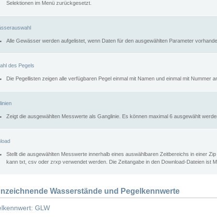
Selektionen im Menü zurückgesetzt.
sserauswahl
Alle Gewässer werden aufgelistet, wenn Daten für den ausgewählten Parameter vorhande
ahl des Pegels
Die Pegellisten zeigen alle verfügbaren Pegel einmal mit Namen und einmal mit Nummer a
inien
Zeigt die ausgewählten Messwerte als Ganglinie. Es können maximal 6 ausgewählt werde
load
Stellt die ausgewählten Messwerte innerhalb eines auswählbaren Zeitbereichs in einer Zi
kann txt, csv oder zrxp verwendet werden. Die Zeitangabe in den Download-Dateien ist 
nzeichnende Wasserstände und Pegelkennwerte
lkennwert: GLW