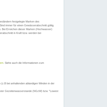
esländern festgelegte Marken des
Sind immer für einen Gewässerabschnitt gültig.
. Bei Erreichen dieser Marken (Hochwasser)
erabschnitt in Kraft bzw. werden bei
tem
. Siehe auch die Informationen zum
 (z.B bei anhaltenden ablandigen Winden in der
drigster Gezeitenwasserstande (NGzW) bzw. "Lowest