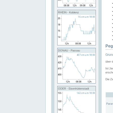
RHEIN - Koblenz
Peg
DONAU - Passau
Grund
über 
Ist Ja
ersche
Die Ze
ODER - Eisenhüttenstadt
Para