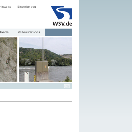
hinweise
Einstellungen
loads
Webservices