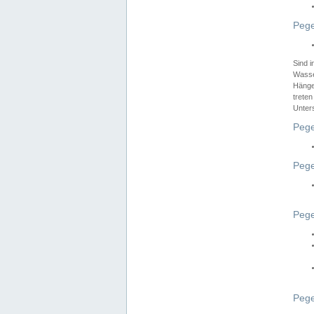
Pege
Sind 
Wasser
Hänge
treten
Unter
Pege
Pege
Pege
Pege