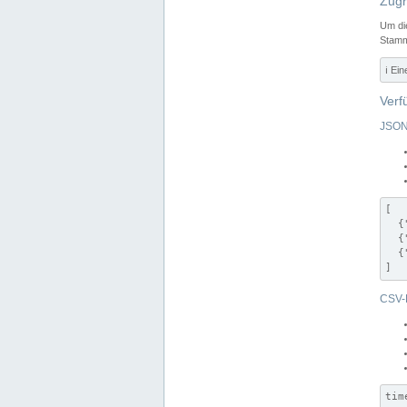
Zugr
Um di
Stamm
ℹ️ Ei
Verf
JSON
[

  {
  {
  {
]
CSV-
tim