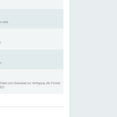
n sind.
n.
n.
p Datei zum Download zur Verfügung. Als Format
MEZ!