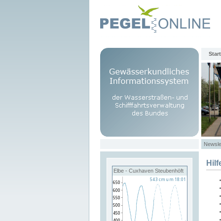
Start
Newsle
Hilf
Elbe - Cuxhaven Steubenhöft