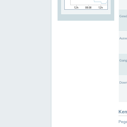
Gewä
Ausw
Gangl
Down
Ken
Pege