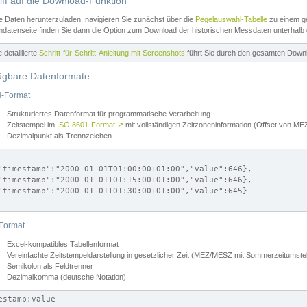
iff auf die Download-Funktion
e Daten herunterzuladen, navigieren Sie zunächst über die
Pegelauswahl-Tabelle
zu einem ge
datenseite finden Sie dann die Option zum Download der historischen Messdaten unterhalb
ne detaillierte
Schritt-für-Schritt-Anleitung mit Screenshots
führt Sie durch den gesamten Down
ügbare Datenformate
-Format
Strukturiertes Datenformat für programmatische Verarbeitung
Zeitstempel im
ISO 8601-Format
↗
mit vollständigen Zeitzoneninformation (Offset von 
Dezimalpunkt als Trennzeichen
"timestamp":"2000-01-01T01:00:00+01:00","value":646},

"timestamp":"2000-01-01T01:15:00+01:00","value":646},

"timestamp":"2000-01-01T01:30:00+01:00","value":645}

Format
Excel-kompatibles Tabellenformat
Vereinfachte Zeitstempeldarstellung in gesetzlicher Zeit (MEZ/MESZ mit Sommerzeitumstel
Semikolon als Feldtrenner
Dezimalkomma (deutsche Notation)
estamp;value
