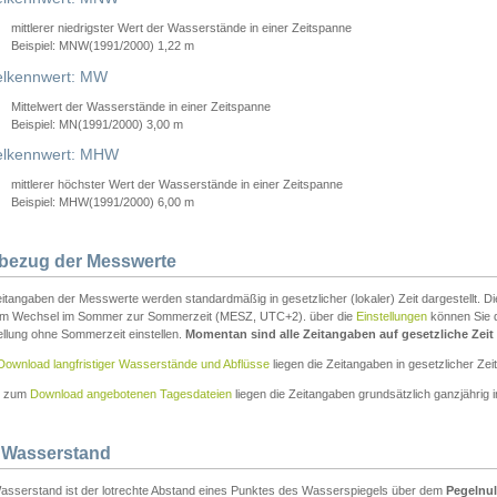
mittlerer niedrigster Wert der Wasserstände in einer Zeitspanne
Beispiel: MNW(1991/2000) 1,22 m
lkennwert: MW
Mittelwert der Wasserstände in einer Zeitspanne
Beispiel: MN(1991/2000) 3,00 m
elkennwert: MHW
mittlerer höchster Wert der Wasserstände in einer Zeitspanne
Beispiel: MHW(1991/2000) 6,00 m
tbezug der Messwerte
itangaben der Messwerte werden standardmäßig in gesetzlicher (lokaler) Zeit dargestellt. D
em Wechsel im Sommer zur Sommerzeit (MESZ, UTC+2). über die
Einstellungen
können Sie d
ellung ohne Sommerzeit einstellen.
Momentan sind alle Zeitangaben auf gesetzliche Zeit e
Download langfristiger Wasserstände und Abflüsse
liegen die Zeitangaben in gesetzlicher Zeit
n zum
Download angebotenen Tagesdateien
liegen die Zeitangaben grundsätzlich ganzjährig in
 Wasserstand
asserstand ist der lotrechte Abstand eines Punktes des Wasserspiegels über dem
Pegelnul