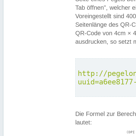
Tab öffnen", welcher 
Voreingestellt sind 4
Seitenlänge des QR-C
QR-Code von 4cm × 4c
ausdrucken, so setzt 
http://pegelo
uuid=a6ee8177
Die Formel zur Berech
lautet:
			(DPI × Druckkantenlänge in cm) ÷ 2,54 = Kantenlänge in Pixel
