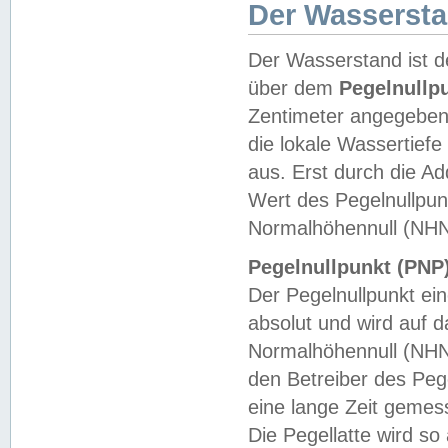
Der Wasserst
Der Wasserstand ist d
über dem
Pegelnullp
Zentimeter angegeben
die lokale Wassertie
aus. Erst durch die A
Wert des Pegelnullpun
Normalhöhennull (NHN
Pegelnullpunkt (PNP)
Der Pegelnullpunkt ei
absolut und wird auf
Normalhöhennull (NHN
den Betreiber des Pege
eine lange Zeit geme
Die Pegellatte wird s