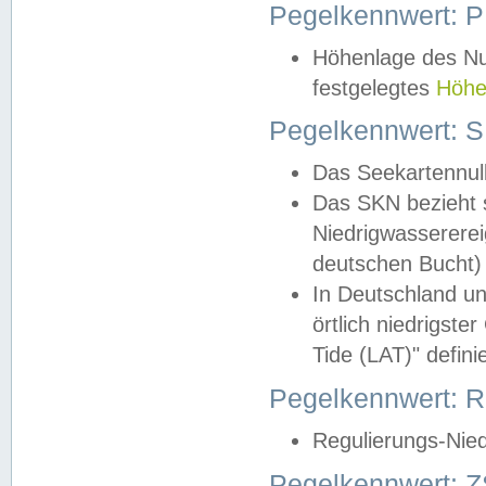
Pegelkennwert: 
Höhenlage des Nul
festgelegtes
Höhe
Pegelkennwert: 
Das Seekartennull
Das SKN bezieht s
Niedrigwassererei
deutschen Bucht) 
In Deutschland un
örtlich niedrigst
Tide (LAT)" definie
Pegelkennwert:
Regulierungs-Nie
Pegelkennwert: Z