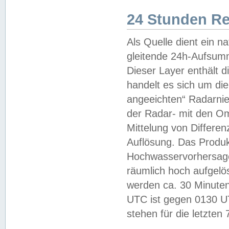
24 Stunden R
Als Quelle dient ein n
gleitende 24h-Aufsum
Dieser Layer enthält
handelt es sich um di
angeeichten“ Radarnie
der Radar- mit den O
Mittelung von Differe
Auflösung. Das Produk
Hochwasservorhersagez
räumlich hoch aufgelö
werden ca. 30 Minuten
UTC ist gegen 0130 UTC
stehen für die letzten