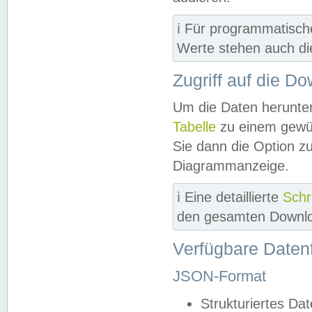
ℹ️ Für programmatisch
Werte stehen auch d
Zugriff auf die D
Um die Daten herunter
Tabelle
zu einem gewün
Sie dann die Option z
Diagrammanzeige.
ℹ️ Eine detaillierte
Schr
den gesamten Downlo
Verfügbare Daten
JSON-Format
Strukturiertes Da