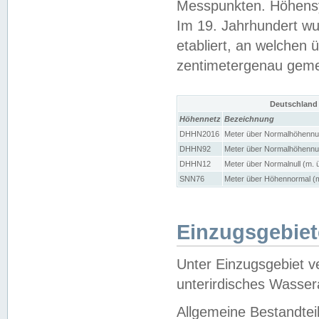
Messpunkten. Höhensy
Im 19. Jahrhundert wu
etabliert, an welchen 
zentimetergenau gem
Deutschland
Höhennetz
Bezeichnung
DHHN2016
Meter über Normalhöhennul
DHHN92
Meter über Normalhöhennul
DHHN12
Meter über Normalnull (m. 
SNN76
Meter über Höhennormal (m
Einzugsgebiet
Unter Einzugsgebiet v
unterirdisches Wasser
Allgemeine Bestandtei