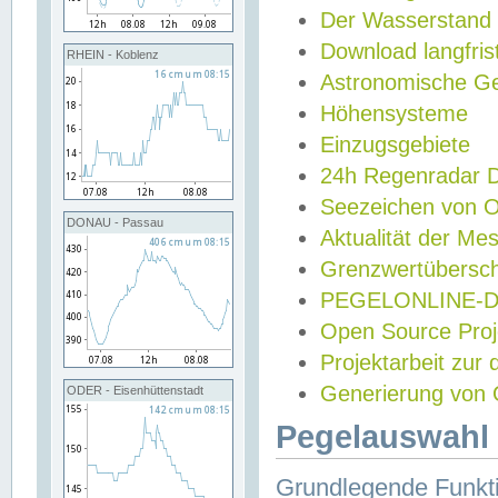
Der Wasserstand
Download langfris
RHEIN - Koblenz
Astronomische Gez
Höhensysteme
Einzugsgebiete
24h Regenradar
Seezeichen von 
DONAU - Passau
Aktualität der Me
Grenzwertübersch
PEGELONLINE-Di
Open Source Projek
Projektarbeit zur
Generierung von 
ODER - Eisenhüttenstadt
Pegelauswahl 
Grundlegende Funkti