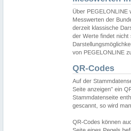
Über PEGELONLINE wer
Messwerten der Bundes
derzeit klassische Da
der Werte findet nicht 
Darstellungsmöglichkei
von PEGELONLINE zu 
QR-Codes
Auf der Stammdatensei
Seite anzeigen" ein Q
Stammdatenseite enthä
gescannt, so wird man
QR-Codes können auc
Seite eines Pegels be