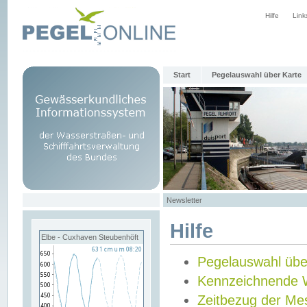
Hilfe
Link
Start
Pegelauswahl über Karte
Newsletter
Hilfe
Elbe - Cuxhaven Steubenhöft
Pegelauswahl übe
Kennzeichnende 
Zeitbezug der Me