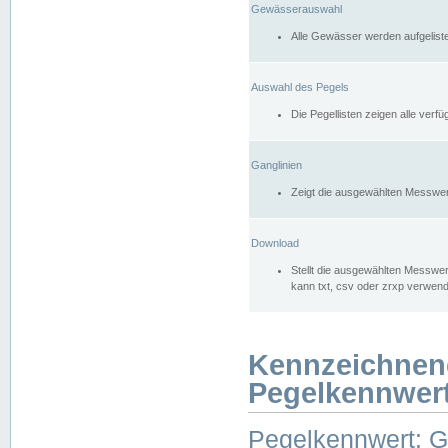
Gewässerauswahl
Alle Gewässer werden aufgelist
Auswahl des Pegels
Die Pegellisten zeigen alle ver
Ganglinien
Zeigt die ausgewählten Messwer
Download
Stellt die ausgewählten Messwer
kann txt, csv oder zrxp verwen
Kennzeichnen
Pegelkennwer
Pegelkennwert: 