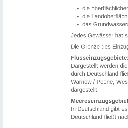
die oberflächlich
die Landoberfläc
das Grundwasser
Jedes Gewässer hat se
Die Grenze des Einzug
Flusseinzugsgebiete
Dargestellt werden die
durch Deutschland fli
Warnow / Peene, Weser
dargestellt.
Meereseinzugsgebiet
In Deutschland gibt 
Deutschland fließt n