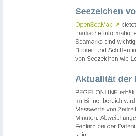
Seezeichen v
OpenSeaMap
↗
biete
nautische Information
Seamarks sind wichtig
Booten und Schiffen i
von Seezeichen wie Le
Aktualität der
PEGELONLINE erhält u
Im Binnenbereich wird 
Messwerte von Zeitreih
Minuten. Abweichungen
Fehlern bei der Daten
sein.