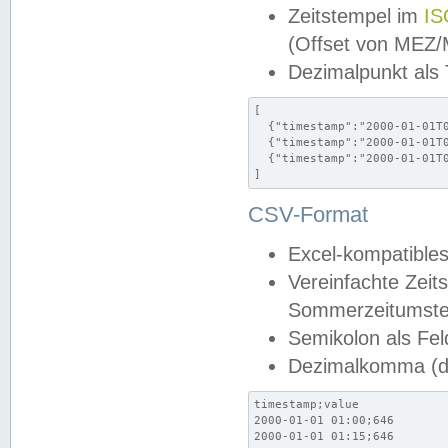
Zeitstempel im
IS
(Offset von MEZ
Dezimalpunkt als
[

  {"timestamp":"2000-01-01T0
  {"timestamp":"2000-01-01T0
  {"timestamp":"2000-01-01T0
]
CSV-Format
Excel-kompatibles
Vereinfachte Zeit
Sommerzeitumstel
Semikolon als Fel
Dezimalkomma (de
timestamp;value

2000-01-01 01:00;646

2000-01-01 01:15;646
