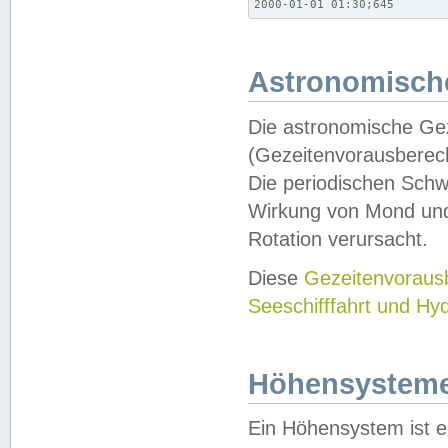
2000-01-01 01:30;645
Astronomische
Die astronomische Gez
(Gezeitenvorausberec
Die periodischen Schw
Wirkung von Mond und
Rotation verursacht.
Diese
Gezeitenvorau
Seeschifffahrt und Hy
Höhensystem
Ein Höhensystem ist e