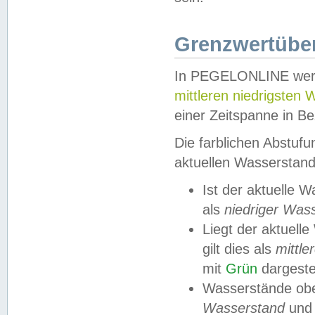
Grenzwertüber
In PEGELONLINE werde
mittleren niedrigsten
einer Zeitspanne in Be
Die farblichen Abstuf
aktuellen Wasserstand
Ist der aktuelle 
als
niedriger Was
Liegt der aktue
gilt dies als
mittle
mit
Grün
dargestel
Wasserstände obe
Wasserstand
und