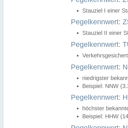
Stauziel I einer S
Pegelkennwert: Z
Stauziel II einer 
Pegelkennwert:
Verkehrsgesichert
Pegelkennwert:
niedrigster bekan
Beispiel: NNW (3
Pegelkennwert:
höchster bekannt
Beispiel: HHW (1
Pegelkennwert: 