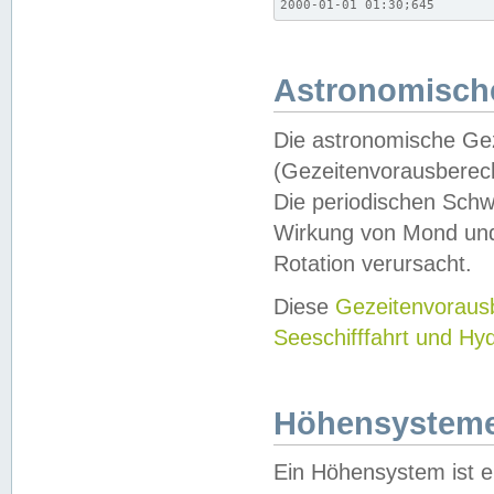
2000-01-01 01:30;645
Astronomische
Die astronomische Gez
(Gezeitenvorausberec
Die periodischen Schw
Wirkung von Mond und
Rotation verursacht.
Diese
Gezeitenvorau
Seeschifffahrt und Hy
Höhensystem
Ein Höhensystem ist e