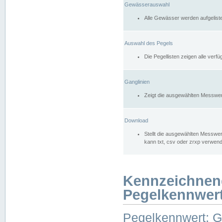
Gewässerauswahl
Alle Gewässer werden aufgelist
Auswahl des Pegels
Die Pegellisten zeigen alle ver
Ganglinien
Zeigt die ausgewählten Messwer
Download
Stellt die ausgewählten Messwer
kann txt, csv oder zrxp verwen
Kennzeichnen
Pegelkennwer
Pegelkennwert: 