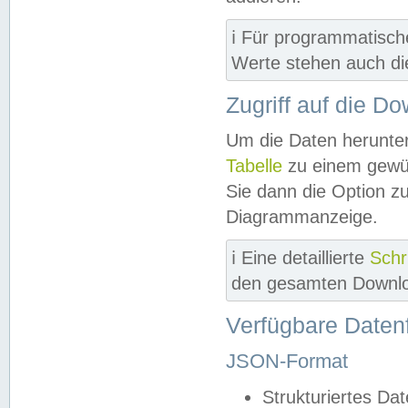
ℹ️ Für programmatisch
Werte stehen auch d
Zugriff auf die D
Um die Daten herunter
Tabelle
zu einem gewün
Sie dann die Option z
Diagrammanzeige.
ℹ️ Eine detaillierte
Schr
den gesamten Downlo
Verfügbare Daten
JSON-Format
Strukturiertes Da