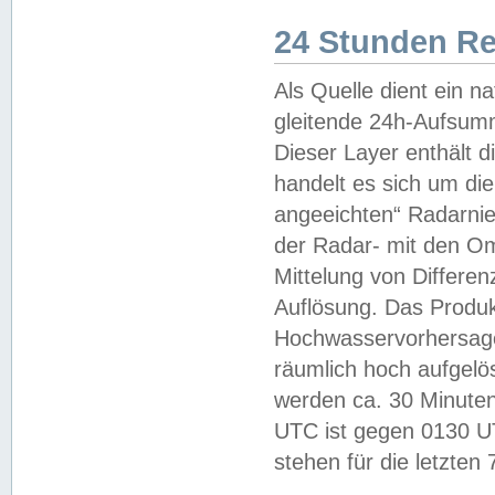
24 Stunden R
Als Quelle dient ein n
gleitende 24h-Aufsum
Dieser Layer enthält
handelt es sich um di
angeeichten“ Radarnie
der Radar- mit den O
Mittelung von Differe
Auflösung. Das Produk
Hochwasservorhersagez
räumlich hoch aufgelö
werden ca. 30 Minuten
UTC ist gegen 0130 UTC
stehen für die letzten