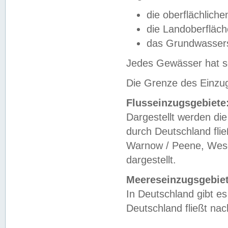
die oberflächlich
die Landoberfläc
das Grundwasser
Jedes Gewässer hat se
Die Grenze des Einzug
Flusseinzugsgebiete
Dargestellt werden die
durch Deutschland fli
Warnow / Peene, Weser
dargestellt.
Meereseinzugsgebiet
In Deutschland gibt 
Deutschland fließt n