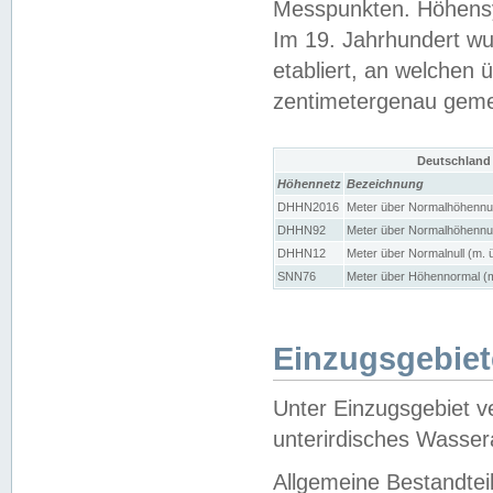
Messpunkten. Höhensy
Im 19. Jahrhundert wu
etabliert, an welchen 
zentimetergenau gem
Deutschland
Höhennetz
Bezeichnung
DHHN2016
Meter über Normalhöhennul
DHHN92
Meter über Normalhöhennul
DHHN12
Meter über Normalnull (m. 
SNN76
Meter über Höhennormal (m
Einzugsgebiet
Unter Einzugsgebiet v
unterirdisches Wasser
Allgemeine Bestandtei