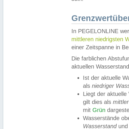
Grenzwertüber
In PEGELONLINE werde
mittleren niedrigsten
einer Zeitspanne in Be
Die farblichen Abstuf
aktuellen Wasserstand
Ist der aktuelle 
als
niedriger Was
Liegt der aktue
gilt dies als
mittle
mit
Grün
dargestel
Wasserstände obe
Wasserstand
und