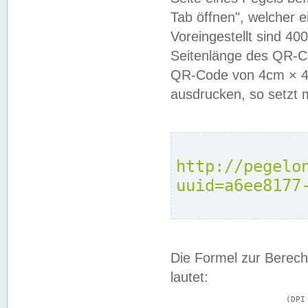
Tab öffnen", welcher 
Voreingestellt sind 4
Seitenlänge des QR-C
QR-Code von 4cm × 4c
ausdrucken, so setzt 
http://pegelo
uuid=a6ee8177
Die Formel zur Berech
lautet:
			(DPI × Druckkantenlänge in cm) ÷ 2,54 = Kantenlänge in Pixel
