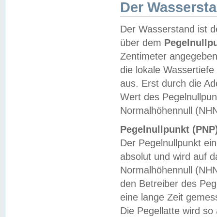
Der Wasserst
Der Wasserstand ist d
über dem
Pegelnullp
Zentimeter angegeben
die lokale Wassertie
aus. Erst durch die A
Wert des Pegelnullpun
Normalhöhennull (NHN
Pegelnullpunkt (PNP)
Der Pegelnullpunkt ei
absolut und wird auf
Normalhöhennull (NHN
den Betreiber des Pege
eine lange Zeit geme
Die Pegellatte wird s