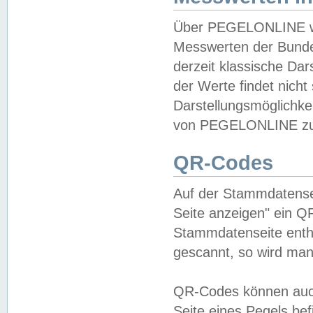
Über PEGELONLINE wer
Messwerten der Bundes
derzeit klassische Da
der Werte findet nicht 
Darstellungsmöglichkei
von PEGELONLINE zu 
QR-Codes
Auf der Stammdatensei
Seite anzeigen" ein Q
Stammdatenseite enthä
gescannt, so wird man
QR-Codes können auc
Seite eines Pegels be