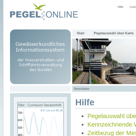
Hilfe
Link
Start
Pegelauswahl über Karte
Newsletter
Hilfe
Elbe - Cuxhaven Steubenhöft
Pegelauswahl übe
Kennzeichnende 
Zeitbezug der Me