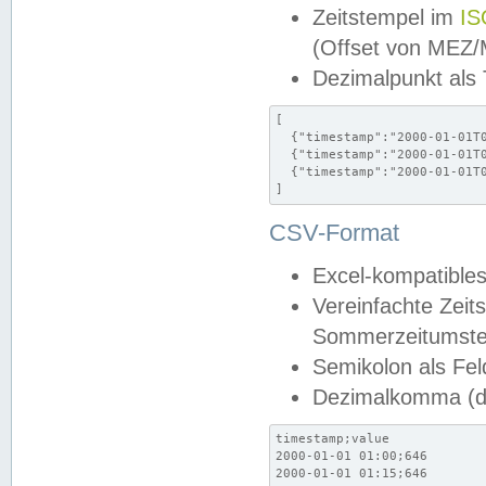
Zeitstempel im
IS
(Offset von MEZ
Dezimalpunkt als
[

  {"timestamp":"2000-01-01T0
  {"timestamp":"2000-01-01T0
  {"timestamp":"2000-01-01T0
]
CSV-Format
Excel-kompatibles
Vereinfachte Zeit
Sommerzeitumstel
Semikolon als Fel
Dezimalkomma (de
timestamp;value

2000-01-01 01:00;646

2000-01-01 01:15;646
