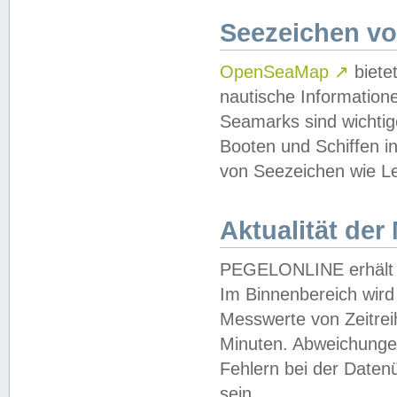
Seezeichen v
OpenSeaMap
↗
biete
nautische Information
Seamarks sind wichtig
Booten und Schiffen i
von Seezeichen wie Le
Aktualität der
PEGELONLINE erhält u
Im Binnenbereich wird 
Messwerte von Zeitreih
Minuten. Abweichungen
Fehlern bei der Daten
sein.