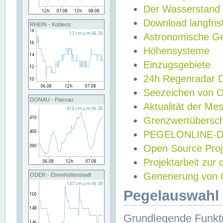
Der Wasserstand
Download langfris
RHEIN - Koblenz
Astronomische Gez
Höhensysteme
Einzugsgebiete
24h Regenradar
Seezeichen von 
DONAU - Passau
Aktualität der Me
Grenzwertübersch
PEGELONLINE-Di
Open Source Projek
Projektarbeit zur
Generierung von 
ODER - Eisenhüttenstadt
Pegelauswahl 
Grundlegende Funkti