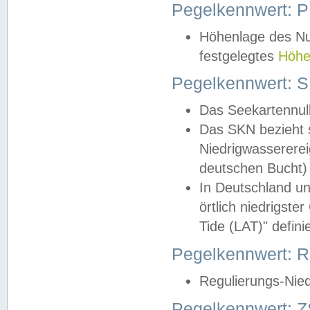
Pegelkennwert: 
Höhenlage des Nul
festgelegtes
Höhe
Pegelkennwert: 
Das Seekartennull
Das SKN bezieht s
Niedrigwassererei
deutschen Bucht) 
In Deutschland un
örtlich niedrigst
Tide (LAT)" definie
Pegelkennwert:
Regulierungs-Nie
Pegelkennwert: Z