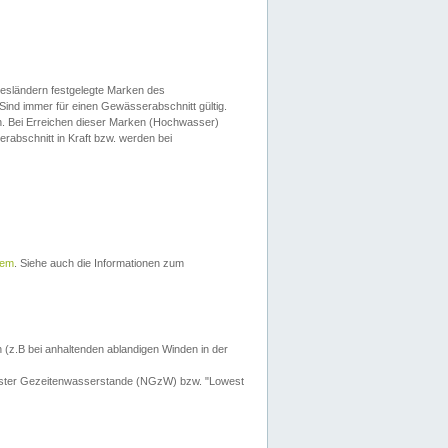
esländern festgelegte Marken des
Sind immer für einen Gewässerabschnitt gültig.
. Bei Erreichen dieser Marken (Hochwasser)
erabschnitt in Kraft bzw. werden bei
tem
. Siehe auch die Informationen zum
 (z.B bei anhaltenden ablandigen Winden in der
drigster Gezeitenwasserstande (NGzW) bzw. "Lowest