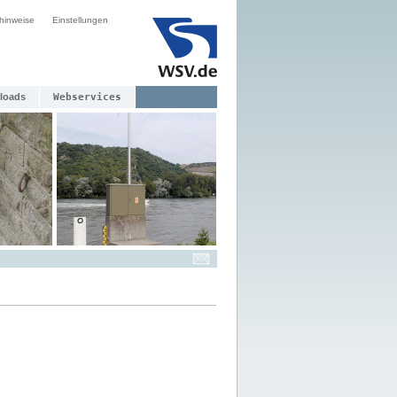
hinweise
Einstellungen
loads
Webservices