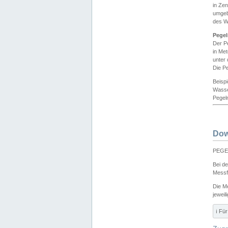
in Ze
umgeb
des W
Pegel
Der P
in Me
unter
Die Pe
Beisp
Wasse
Pegeln
Dow
PEGEL
Bei d
Messf
Die M
jeweil
ℹ️ F