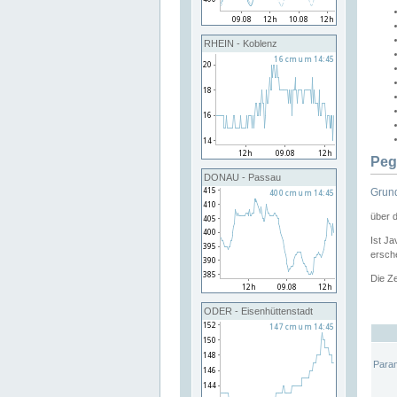
RHEIN - Koblenz
Peg
DONAU - Passau
Grund
über 
Ist Ja
ersche
Die Ze
ODER - Eisenhüttenstadt
Para