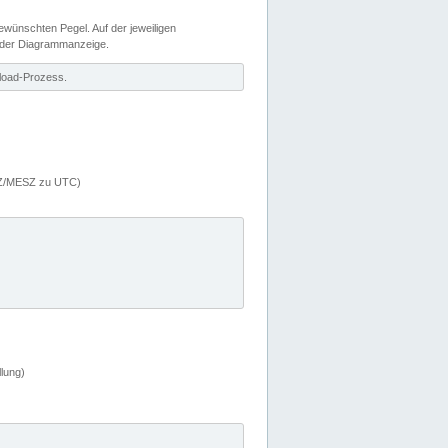
wünschten Pegel. Auf der jeweiligen
 der Diagrammanzeige.
load-Prozess.
MEZ/MESZ zu UTC)
lung)