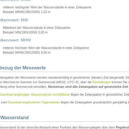
mittlerer niedrigster Wert der Wasserstände in einer Zeitspanne
Beispiel: MNW(1991/2000) 1,22 m
lkennwert: MW
Mittelwert der Wasserstände in einer Zeitspanne
Beispiel: MN(1991/2000) 3,00 m
elkennwert: MHW
mittlerer höchster Wert der Wasserstände in einer Zeitspanne
Beispiel: MHW(1991/2000) 6,00 m
tbezug der Messwerte
itangaben der Messwerte werden standardmäßig in gesetzlicher (lokaler) Zeit dargestellt. D
em Wechsel im Sommer zur Sommerzeit (MESZ, UTC+2). über die
Einstellungen
können Sie d
ellung ohne Sommerzeit einstellen.
Momentan sind alle Zeitangaben auf gesetzliche Zeit e
Download langfristiger Wasserstände und Abflüsse
liegen die Zeitangaben in gesetzlicher Zeit
n zum
Download angebotenen Tagesdateien
liegen die Zeitangaben grundsätzlich ganzjährig in
 Wasserstand
asserstand ist der lotrechte Abstand eines Punktes des Wasserspiegels über dem
Pegelnul