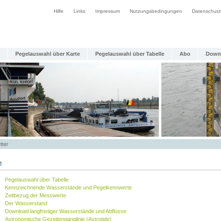
Hilfe
Links
Impressum
Nutzungsbedingungen
Datenschutz
Pegelauswahl über Karte
Pegelauswahl über Tabelle
Abo
Down
tter
e
Pegelauswahl über Tabelle
Kennzeichnende Wasserstände und Pegelkennwerte
Zeitbezug der Messwerte
Der Wasserstand
Download langfristiger Wasserstände und Abflüsse
Astronomische Gezeitenganglinie (Astrotide)