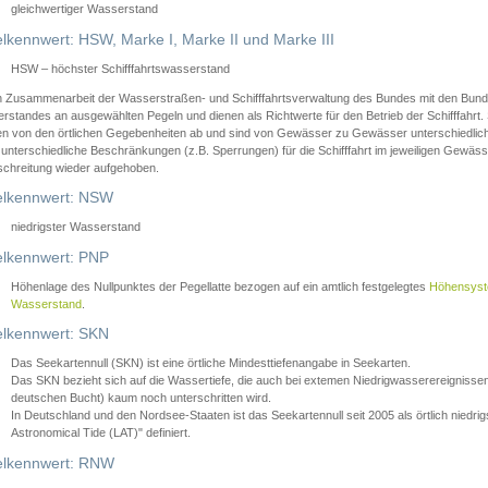
gleichwertiger Wasserstand
lkennwert: HSW, Marke I, Marke II und Marke III
HSW – höchster Schifffahrtswasserstand
in Zusammenarbeit der Wasserstraßen- und Schifffahrtsverwaltung des Bundes mit den Bund
standes an ausgewählten Pegeln und dienen als Richtwerte für den Betrieb der Schifffahrt. 
n von den örtlichen Gegebenheiten ab und sind von Gewässer zu Gewässer unterschiedlich
 unterschiedliche Beschränkungen (z.B. Sperrungen) für die Schifffahrt im jeweiligen Gewäss
schreitung wieder aufgehoben.
lkennwert: NSW
niedrigster Wasserstand
lkennwert: PNP
Höhenlage des Nullpunktes der Pegellatte bezogen auf ein amtlich festgelegtes
Höhensys
Wasserstand
.
lkennwert: SKN
Das Seekartennull (SKN) ist eine örtliche Mindesttiefenangabe in Seekarten.
Das SKN bezieht sich auf die Wassertiefe, die auch bei extemen Niedrigwasserereignissen
deutschen Bucht) kaum noch unterschritten wird.
In Deutschland und den Nordsee-Staaten ist das Seekartennull seit 2005 als örtlich nie
Astronomical Tide (LAT)" definiert.
lkennwert: RNW