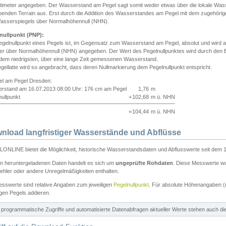
ntimeter angegeben. Der Wasserstand am Pegel sagt somit weder etwas über die lokale Wa
enden Terrain aus. Erst durch die Addition des Wasserstandes am Pegel mit dem zugehörig
asserspiegels über Normalhöhennull (NHN).
nullpunkt (PNP):
egelnullpunkt eines Pegels ist, im Gegensatz zum Wasserstand am Pegel, absolut und wir
ter über Normalhöhennull (NHN) angegeben. Der Wert des Pegelnullpunktes wird durch den Bet
 dem niedrigsten, über eine lange Zeit gemessenen Wasserstand.
gellatte wird so angebracht, dass deren Nullmarkierung dem Pegelnullpunkt entspricht.
iel am Pegel Dresden:
rstand am 16.07.2013 08:00 Uhr: 176 cm am Pegel
1,76
m
ullpunkt
+
102,68
m ü. NHN
=
104,44
m ü. NHN
nload langfristiger Wasserstände und Abflüsse
ONLINE bietet die Möglichkeit, historische Wasserstandsdaten und Abflusswerte seit dem 1
en heruntergeladenen Daten handelt es sich um
ungeprüfte Rohdaten
. Diese Messwerte wur
ehler oder andere Unregelmäßigkeiten enthalten.
esswerte sind relative Angaben zum jeweiligen
Pegelnullpunkt
. Für absolute Höhenangaben 
igen Pegels addieren.
ür programmatische Zugriffe und automatisierte Datenabfragen aktueller Werte stehen auch d