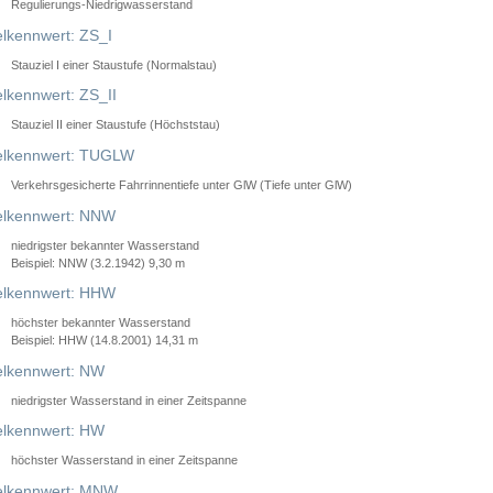
Regulierungs-Niedrigwasserstand
lkennwert: ZS_I
Stauziel I einer Staustufe (Normalstau)
lkennwert: ZS_II
Stauziel II einer Staustufe (Höchststau)
elkennwert: TUGLW
Verkehrsgesicherte Fahrrinnentiefe unter GlW (Tiefe unter GlW)
lkennwert: NNW
niedrigster bekannter Wasserstand
Beispiel: NNW (3.2.1942) 9,30 m
lkennwert: HHW
höchster bekannter Wasserstand
Beispiel: HHW (14.8.2001) 14,31 m
lkennwert: NW
niedrigster Wasserstand in einer Zeitspanne
lkennwert: HW
höchster Wasserstand in einer Zeitspanne
elkennwert: MNW