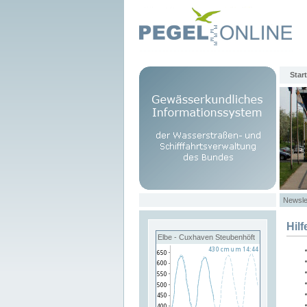
Start
Newsle
Hilf
Elbe - Cuxhaven Steubenhöft