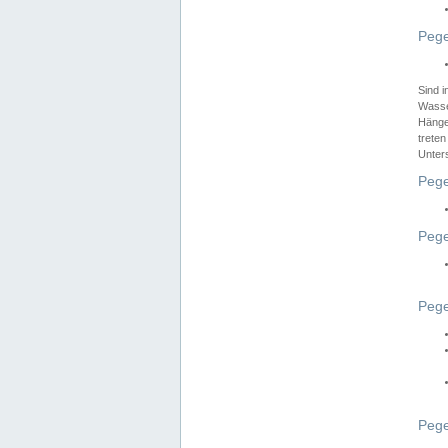
Pege
Sind 
Wasser
Hänge
treten
Unter
Pege
Pege
Pege
Pege