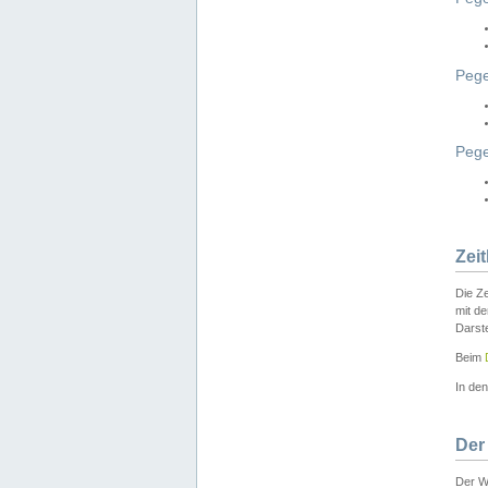
Pege
Peg
Zei
Die Ze
mit d
Darst
Beim
In de
Der
Der W