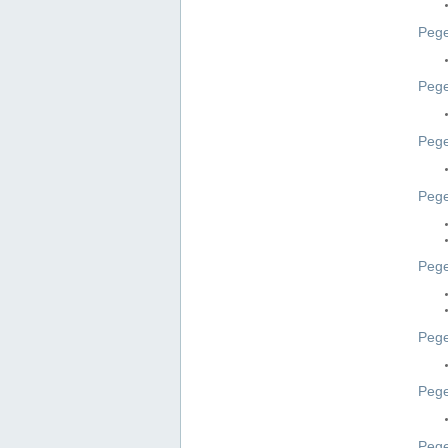
Pege
Pege
Peg
Pege
Pege
Pege
Pege
Peg