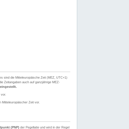
ies sind die Mitteleuropäische Zeit (MEZ, UTC+1)
ie Zeitangaben auch auf ganzjährige MEZ-
ingestellt.
 vor.
 Mitteleuropäischer Zeit vor.
lpunkt (PNP)
der Pegellatte und wird in der Regel