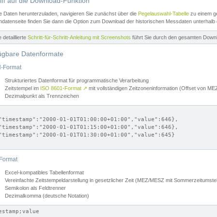
iff auf die Download-Funktion
e Daten herunterzuladen, navigieren Sie zunächst über die
Pegelauswahl-Tabelle
zu einem ge
datenseite finden Sie dann die Option zum Download der historischen Messdaten unterhalb
ne detaillierte
Schritt-für-Schritt-Anleitung mit Screenshots
führt Sie durch den gesamten Down
ügbare Datenformate
-Format
Strukturiertes Datenformat für programmatische Verarbeitung
Zeitstempel im
ISO 8601-Format
↗
mit vollständigen Zeitzoneninformation (Offset von 
Dezimalpunkt als Trennzeichen
"timestamp":"2000-01-01T01:00:00+01:00","value":646},

"timestamp":"2000-01-01T01:15:00+01:00","value":646},

"timestamp":"2000-01-01T01:30:00+01:00","value":645}

Format
Excel-kompatibles Tabellenformat
Vereinfachte Zeitstempeldarstellung in gesetzlicher Zeit (MEZ/MESZ mit Sommerzeitumstel
Semikolon als Feldtrenner
Dezimalkomma (deutsche Notation)
estamp;value
