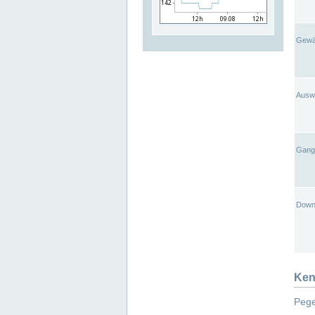
Gewä
Ausw
Gangl
Down
Ken
Pege