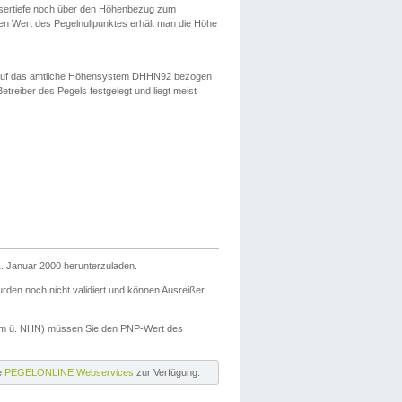
ssertiefe noch über den Höhenbezug zum
en Wert des Pegelnullpunktes erhält man die Höhe
d auf das amtliche Höhensystem DHHN92 bezogen
reiber des Pegels festgelegt und liegt meist
. Januar 2000 herunterzuladen.
den noch nicht validiert und können Ausreißer,
(m ü. NHN) müssen Sie den PNP-Wert des
ie
PEGELONLINE Webservices
zur Verfügung.