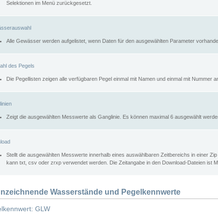
Selektionen im Menü zurückgesetzt.
sserauswahl
Alle Gewässer werden aufgelistet, wenn Daten für den ausgewählten Parameter vorhande
ahl des Pegels
Die Pegellisten zeigen alle verfügbaren Pegel einmal mit Namen und einmal mit Nummer a
inien
Zeigt die ausgewählten Messwerte als Ganglinie. Es können maximal 6 ausgewählt werde
load
Stellt die ausgewählten Messwerte innerhalb eines auswählbaren Zeitbereichs in einer Zi
kann txt, csv oder zrxp verwendet werden. Die Zeitangabe in den Download-Dateien ist 
nzeichnende Wasserstände und Pegelkennwerte
lkennwert: GLW