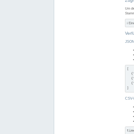
Zugr
Um di
Stamm
ℹ️ Ei
Verf
JSON
[

  {
  {
  {
]
CSV-
tim