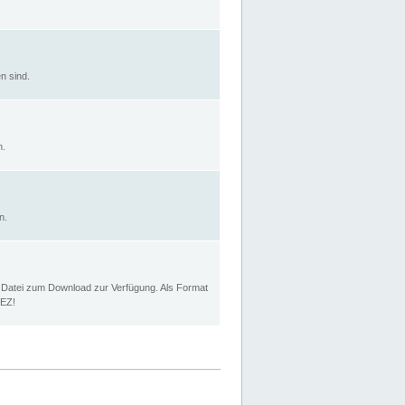
n sind.
n.
n.
p Datei zum Download zur Verfügung. Als Format
MEZ!