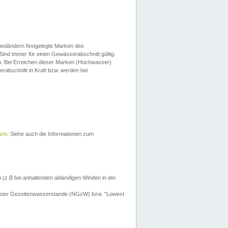
esländern festgelegte Marken des
Sind immer für einen Gewässerabschnitt gültig.
. Bei Erreichen dieser Marken (Hochwasser)
erabschnitt in Kraft bzw. werden bei
tem
. Siehe auch die Informationen zum
 (z.B bei anhaltenden ablandigen Winden in der
drigster Gezeitenwasserstande (NGzW) bzw. "Lowest