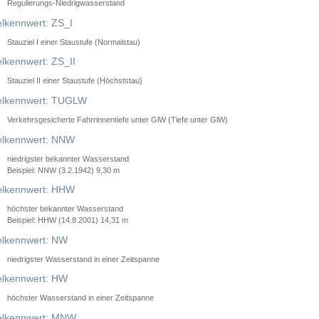
Regulierungs-Niedrigwasserstand
lkennwert: ZS_I
Stauziel I einer Staustufe (Normalstau)
lkennwert: ZS_II
Stauziel II einer Staustufe (Höchststau)
elkennwert: TUGLW
Verkehrsgesicherte Fahrrinnentiefe unter GlW (Tiefe unter GlW)
lkennwert: NNW
niedrigster bekannter Wasserstand
Beispiel: NNW (3.2.1942) 9,30 m
lkennwert: HHW
höchster bekannter Wasserstand
Beispiel: HHW (14.8.2001) 14,31 m
lkennwert: NW
niedrigster Wasserstand in einer Zeitspanne
lkennwert: HW
höchster Wasserstand in einer Zeitspanne
elkennwert: MNW