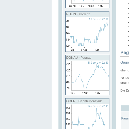
RHEIN - Koblenz
Peg
DONAU - Passau
Grund
über 
Ist Ja
ersche
Die Ze
ODER - Eisenhüttenstadt
Para