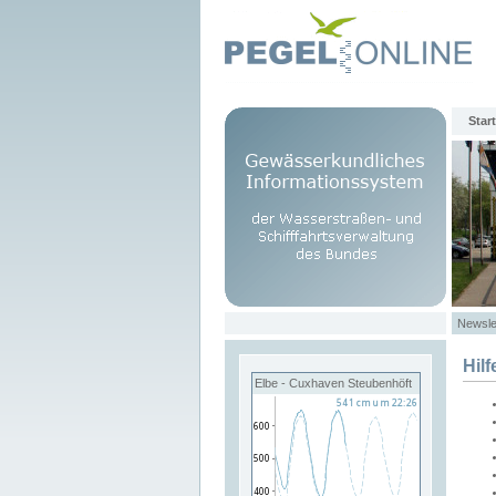
Start
Newsle
Hilf
Elbe - Cuxhaven Steubenhöft