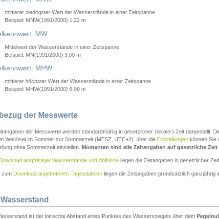
mittlerer niedrigster Wert der Wasserstände in einer Zeitspanne
Beispiel: MNW(1991/2000) 1,22 m
lkennwert: MW
Mittelwert der Wasserstände in einer Zeitspanne
Beispiel: MN(1991/2000) 3,00 m
elkennwert: MHW
mittlerer höchster Wert der Wasserstände in einer Zeitspanne
Beispiel: MHW(1991/2000) 6,00 m
tbezug der Messwerte
itangaben der Messwerte werden standardmäßig in gesetzlicher (lokaler) Zeit dargestellt. D
em Wechsel im Sommer zur Sommerzeit (MESZ, UTC+2). über die
Einstellungen
können Sie d
ellung ohne Sommerzeit einstellen.
Momentan sind alle Zeitangaben auf gesetzliche Zeit e
Download langfristiger Wasserstände und Abflüsse
liegen die Zeitangaben in gesetzlicher Zeit
n zum
Download angebotenen Tagesdateien
liegen die Zeitangaben grundsätzlich ganzjährig in
 Wasserstand
asserstand ist der lotrechte Abstand eines Punktes des Wasserspiegels über dem
Pegelnul