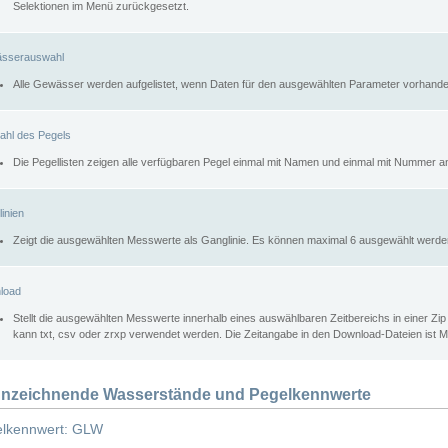
Selektionen im Menü zurückgesetzt.
sserauswahl
Alle Gewässer werden aufgelistet, wenn Daten für den ausgewählten Parameter vorhande
ahl des Pegels
Die Pegellisten zeigen alle verfügbaren Pegel einmal mit Namen und einmal mit Nummer a
inien
Zeigt die ausgewählten Messwerte als Ganglinie. Es können maximal 6 ausgewählt werde
load
Stellt die ausgewählten Messwerte innerhalb eines auswählbaren Zeitbereichs in einer Zi
kann txt, csv oder zrxp verwendet werden. Die Zeitangabe in den Download-Dateien ist 
nzeichnende Wasserstände und Pegelkennwerte
lkennwert: GLW