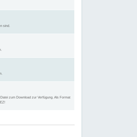
n sind.
n.
n.
p Datei zum Download zur Verfügung. Als Format
MEZ!