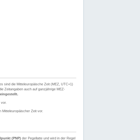
ies sind die Mitteleuropäische Zeit (MEZ, UTC+1)
ie Zeitangaben auch auf ganzjährige MEZ-
ingestellt.
 vor.
 Mitteleuropäischer Zeit vor.
lpunkt (PNP)
der Pegellatte und wird in der Regel