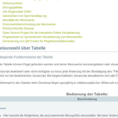
Höhensysteme
Einzugsgebiete
24h Regenradar DWD
Seezeichen von OpenSeaMap.org
Aktualität der Messwerte
Grenzwertüberschreitung der Messwerte
PEGELONLINE-Dienste
Open Source Projekt für die interaktive Online Visualisierung
Projektarbeit zur dynamischen Visualisierung von Messwerten
Generierung von QR-Codes für Pegelstammdatenseiten
elauswahl über Tabelle
legende Funktionsweise der Tabelle
die Tabelle können Pegel gefunden werden und deren Messwerte heruntergeladen oder visuali
vascript deaktiviert oder nicht verfügbar so muss jede Änderung mit der Bestätigung des "Filt
int nur bei deaktiviertem Javascript. Bei eingeschaltetem Javascript aktualisieren sich alle 
itstempel in den Dateien beim Download liegen ganzjährig in mitteleuropäischer Winterzeit vo
Bedienung der Tabelle:
Beschreibung
meter
Hier besteht die Möglichkeit, die auszuwertende Messgröße einzustellen. Bei einer Ände