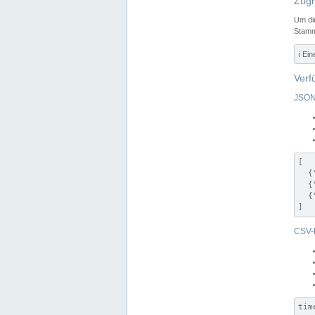
Zugr
Um di
Stamm
ℹ️ Ei
Verf
JSON
[

  {
  {
  {
]
CSV-
tim