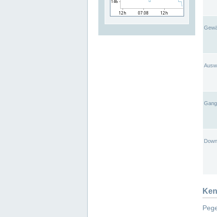
Gewä
Ausw
Gangl
Down
Ken
Pege