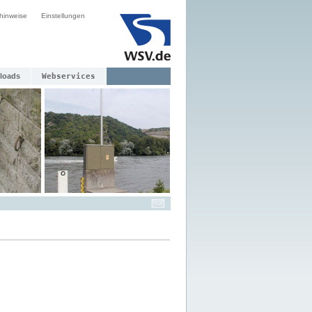
hinweise
Einstellungen
loads
Webservices