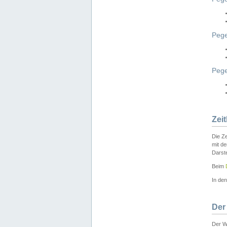
Pege
Peg
Zei
Die Ze
mit d
Darst
Beim
In de
Der
Der W