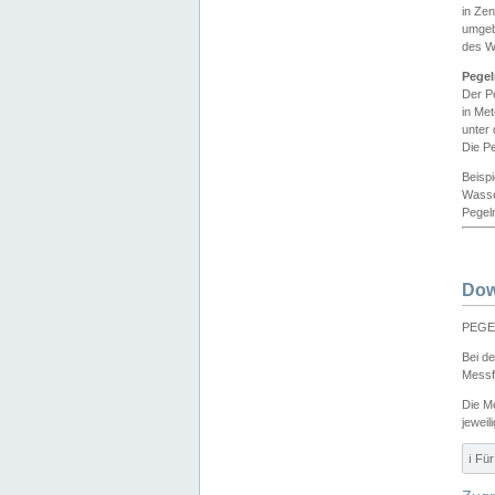
in Ze
umgeb
des W
Pegel
Der P
in Me
unter
Die Pe
Beisp
Wasse
Pegeln
Dow
PEGEL
Bei d
Messf
Die M
jeweil
ℹ️ F