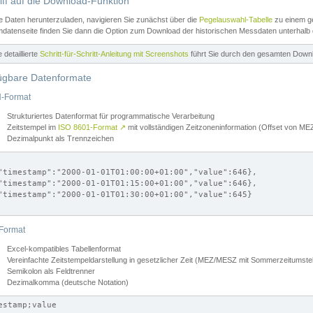
iff auf die Download-Funktion
e Daten herunterzuladen, navigieren Sie zunächst über die
Pegelauswahl-Tabelle
zu einem ge
datenseite finden Sie dann die Option zum Download der historischen Messdaten unterhalb
ne detaillierte
Schritt-für-Schritt-Anleitung mit Screenshots
führt Sie durch den gesamten Down
ügbare Datenformate
-Format
Strukturiertes Datenformat für programmatische Verarbeitung
Zeitstempel im
ISO 8601-Format
↗
mit vollständigen Zeitzoneninformation (Offset von 
Dezimalpunkt als Trennzeichen
"timestamp":"2000-01-01T01:00:00+01:00","value":646},

"timestamp":"2000-01-01T01:15:00+01:00","value":646},

"timestamp":"2000-01-01T01:30:00+01:00","value":645}

Format
Excel-kompatibles Tabellenformat
Vereinfachte Zeitstempeldarstellung in gesetzlicher Zeit (MEZ/MESZ mit Sommerzeitumstel
Semikolon als Feldtrenner
Dezimalkomma (deutsche Notation)
estamp;value
