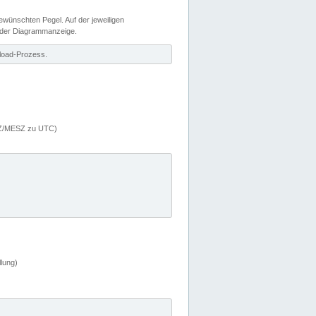
wünschten Pegel. Auf der jeweiligen
 der Diagrammanzeige.
load-Prozess.
MEZ/MESZ zu UTC)
lung)