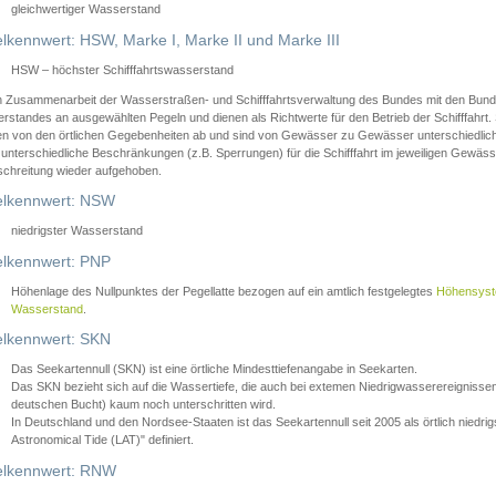
gleichwertiger Wasserstand
lkennwert: HSW, Marke I, Marke II und Marke III
HSW – höchster Schifffahrtswasserstand
in Zusammenarbeit der Wasserstraßen- und Schifffahrtsverwaltung des Bundes mit den Bund
standes an ausgewählten Pegeln und dienen als Richtwerte für den Betrieb der Schifffahrt. 
n von den örtlichen Gegebenheiten ab und sind von Gewässer zu Gewässer unterschiedlich
 unterschiedliche Beschränkungen (z.B. Sperrungen) für die Schifffahrt im jeweiligen Gewäss
schreitung wieder aufgehoben.
lkennwert: NSW
niedrigster Wasserstand
lkennwert: PNP
Höhenlage des Nullpunktes der Pegellatte bezogen auf ein amtlich festgelegtes
Höhensys
Wasserstand
.
lkennwert: SKN
Das Seekartennull (SKN) ist eine örtliche Mindesttiefenangabe in Seekarten.
Das SKN bezieht sich auf die Wassertiefe, die auch bei extemen Niedrigwasserereignissen
deutschen Bucht) kaum noch unterschritten wird.
In Deutschland und den Nordsee-Staaten ist das Seekartennull seit 2005 als örtlich nie
Astronomical Tide (LAT)" definiert.
lkennwert: RNW