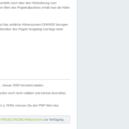
ssertiefe noch über den Höhenbezug zum
en Wert des Pegelnullpunktes erhält man die Höhe
d auf das amtliche Höhensystem DHHN92 bezogen
reiber des Pegels festgelegt und liegt meist
. Januar 2000 herunterzuladen.
den noch nicht validiert und können Ausreißer,
(m ü. NHN) müssen Sie den PNP-Wert des
ie
PEGELONLINE Webservices
zur Verfügung.