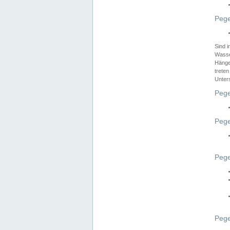
Pege
Sind 
Wasser
Hänge
treten
Unter
Pege
Pege
Pege
Pege