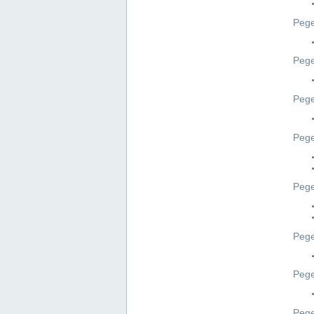
Pege
Pege
Peg
Pege
Pege
Pege
Pege
Peg