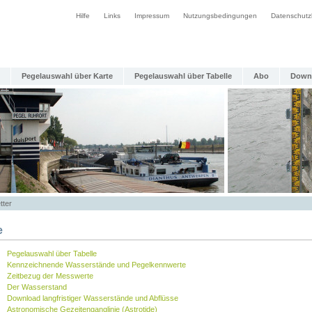
Hilfe
Links
Impressum
Nutzungsbedingungen
Datenschutz
Pegelauswahl über Karte
Pegelauswahl über Tabelle
Abo
Down
tter
e
Pegelauswahl über Tabelle
Kennzeichnende Wasserstände und Pegelkennwerte
Zeitbezug der Messwerte
Der Wasserstand
Download langfristiger Wasserstände und Abflüsse
Astronomische Gezeitenganglinie (Astrotide)