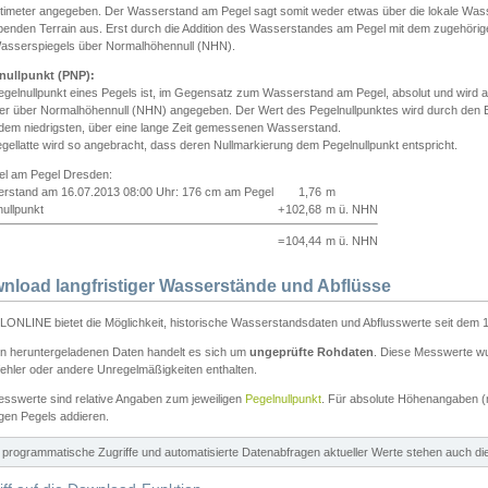
ntimeter angegeben. Der Wasserstand am Pegel sagt somit weder etwas über die lokale Wa
enden Terrain aus. Erst durch die Addition des Wasserstandes am Pegel mit dem zugehörig
asserspiegels über Normalhöhennull (NHN).
nullpunkt (PNP):
egelnullpunkt eines Pegels ist, im Gegensatz zum Wasserstand am Pegel, absolut und wir
ter über Normalhöhennull (NHN) angegeben. Der Wert des Pegelnullpunktes wird durch den Bet
 dem niedrigsten, über eine lange Zeit gemessenen Wasserstand.
gellatte wird so angebracht, dass deren Nullmarkierung dem Pegelnullpunkt entspricht.
iel am Pegel Dresden:
rstand am 16.07.2013 08:00 Uhr: 176 cm am Pegel
1,76
m
ullpunkt
+
102,68
m ü. NHN
=
104,44
m ü. NHN
nload langfristiger Wasserstände und Abflüsse
ONLINE bietet die Möglichkeit, historische Wasserstandsdaten und Abflusswerte seit dem 1
en heruntergeladenen Daten handelt es sich um
ungeprüfte Rohdaten
. Diese Messwerte wur
ehler oder andere Unregelmäßigkeiten enthalten.
esswerte sind relative Angaben zum jeweiligen
Pegelnullpunkt
. Für absolute Höhenangaben 
igen Pegels addieren.
ür programmatische Zugriffe und automatisierte Datenabfragen aktueller Werte stehen auch d