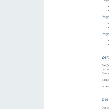
Pege
Peg
Zei
Die Ze
mit d
Darst
Beim
In de
Der
Der W