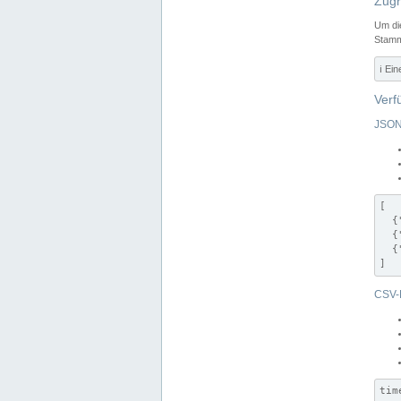
Zugr
Um di
Stamm
ℹ️ Ei
Verf
JSON
[

  {
  {
  {
]
CSV-
tim