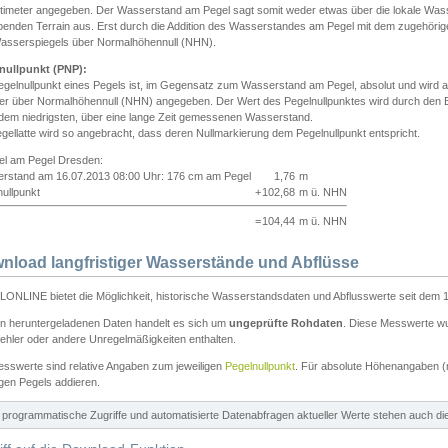
ntimeter angegeben. Der Wasserstand am Pegel sagt somit weder etwas über die lokale Wa
enden Terrain aus. Erst durch die Addition des Wasserstandes am Pegel mit dem zugehörig
asserspiegels über Normalhöhennull (NHN).
nullpunkt (PNP):
egelnullpunkt eines Pegels ist, im Gegensatz zum Wasserstand am Pegel, absolut und wir
ter über Normalhöhennull (NHN) angegeben. Der Wert des Pegelnullpunktes wird durch den Bet
 dem niedrigsten, über eine lange Zeit gemessenen Wasserstand.
gellatte wird so angebracht, dass deren Nullmarkierung dem Pegelnullpunkt entspricht.
iel am Pegel Dresden:
rstand am 16.07.2013 08:00 Uhr: 176 cm am Pegel
1,76
m
ullpunkt
+
102,68
m ü. NHN
=
104,44
m ü. NHN
nload langfristiger Wasserstände und Abflüsse
ONLINE bietet die Möglichkeit, historische Wasserstandsdaten und Abflusswerte seit dem 1
en heruntergeladenen Daten handelt es sich um
ungeprüfte Rohdaten
. Diese Messwerte wur
ehler oder andere Unregelmäßigkeiten enthalten.
esswerte sind relative Angaben zum jeweiligen
Pegelnullpunkt
. Für absolute Höhenangaben 
igen Pegels addieren.
ür programmatische Zugriffe und automatisierte Datenabfragen aktueller Werte stehen auch d