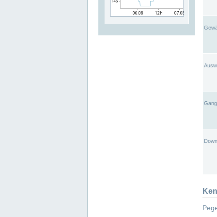
Gewä
Ausw
Gangl
Down
Ken
Pege