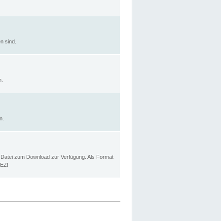
n sind.
n.
n.
p Datei zum Download zur Verfügung. Als Format
MEZ!