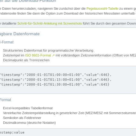
iff auf die Download-Funktion
e Daten herunterzuladen, navigieren Sie zunächst über die
Pegelauswahl-Tabelle
zu einem ge
datenseite finden Sie dann die Option zum Download der historischen Messdaten unterhalb
ne detaillierte
Schritt-für-Schritt-Anleitung mit Screenshots
führt Sie durch den gesamten Down
ügbare Datenformate
-Format
Strukturiertes Datenformat für programmatische Verarbeitung
Zeitstempel im
ISO 8601-Format
↗
mit vollständigen Zeitzoneninformation (Offset von 
Dezimalpunkt als Trennzeichen
"timestamp":"2000-01-01T01:00:00+01:00","value":646},

"timestamp":"2000-01-01T01:15:00+01:00","value":646},

"timestamp":"2000-01-01T01:30:00+01:00","value":645}

Format
Excel-kompatibles Tabellenformat
Vereinfachte Zeitstempeldarstellung in gesetzlicher Zeit (MEZ/MESZ mit Sommerzeitumstel
Semikolon als Feldtrenner
Dezimalkomma (deutsche Notation)
estamp;value
