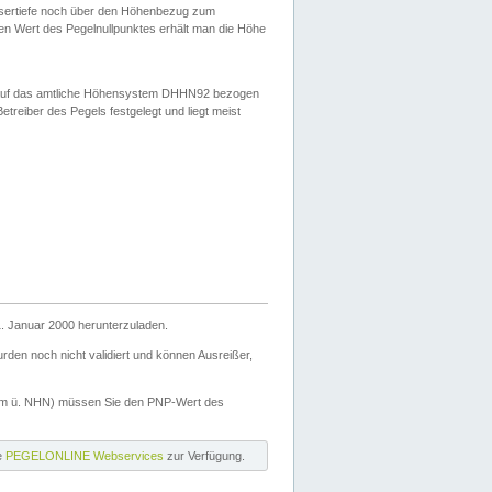
ssertiefe noch über den Höhenbezug zum
en Wert des Pegelnullpunktes erhält man die Höhe
d auf das amtliche Höhensystem DHHN92 bezogen
reiber des Pegels festgelegt und liegt meist
. Januar 2000 herunterzuladen.
den noch nicht validiert und können Ausreißer,
(m ü. NHN) müssen Sie den PNP-Wert des
ie
PEGELONLINE Webservices
zur Verfügung.