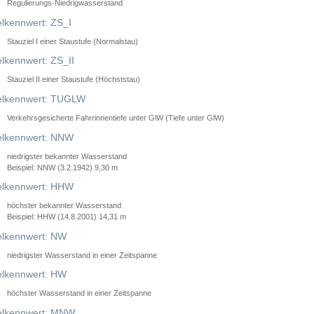
Regulierungs-Niedrigwasserstand
lkennwert: ZS_I
Stauziel I einer Staustufe (Normalstau)
lkennwert: ZS_II
Stauziel II einer Staustufe (Höchststau)
elkennwert: TUGLW
Verkehrsgesicherte Fahrrinnentiefe unter GlW (Tiefe unter GlW)
lkennwert: NNW
niedrigster bekannter Wasserstand
Beispiel: NNW (3.2.1942) 9,30 m
lkennwert: HHW
höchster bekannter Wasserstand
Beispiel: HHW (14.8.2001) 14,31 m
lkennwert: NW
niedrigster Wasserstand in einer Zeitspanne
lkennwert: HW
höchster Wasserstand in einer Zeitspanne
elkennwert: MNW