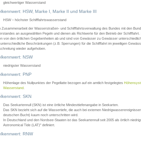
gleichwertiger Wasserstand
lkennwert: HSW, Marke I, Marke II und Marke III
HSW – höchster Schifffahrtswasserstand
in Zusammenarbeit der Wasserstraßen- und Schifffahrtsverwaltung des Bundes mit den Bund
standes an ausgewählten Pegeln und dienen als Richtwerte für den Betrieb der Schifffahrt. 
n von den örtlichen Gegebenheiten ab und sind von Gewässer zu Gewässer unterschiedlich
 unterschiedliche Beschränkungen (z.B. Sperrungen) für die Schifffahrt im jeweiligen Gewäss
schreitung wieder aufgehoben.
lkennwert: NSW
niedrigster Wasserstand
lkennwert: PNP
Höhenlage des Nullpunktes der Pegellatte bezogen auf ein amtlich festgelegtes
Höhensys
Wasserstand
.
lkennwert: SKN
Das Seekartennull (SKN) ist eine örtliche Mindesttiefenangabe in Seekarten.
Das SKN bezieht sich auf die Wassertiefe, die auch bei extemen Niedrigwasserereignissen
deutschen Bucht) kaum noch unterschritten wird.
In Deutschland und den Nordsee-Staaten ist das Seekartennull seit 2005 als örtlich nie
Astronomical Tide (LAT)" definiert.
lkennwert: RNW