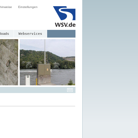
hinweise
Einstellungen
loads
Webservices