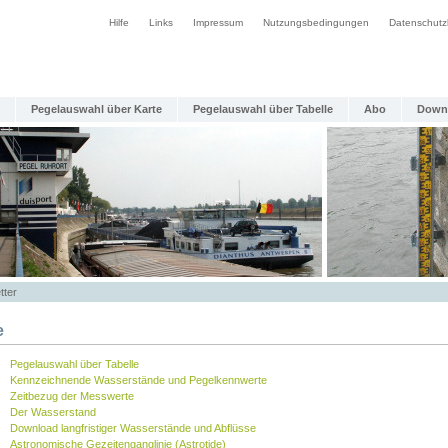
Hilfe
Links
Impressum
Nutzungsbedingungen
Datenschutz
Pegelauswahl über Karte
Pegelauswahl über Tabelle
Abo
Down
tter
e
Pegelauswahl über Tabelle
Kennzeichnende Wasserstände und Pegelkennwerte
Zeitbezug der Messwerte
Der Wasserstand
Download langfristiger Wasserstände und Abflüsse
Astronomische Gezeitenganglinie (Astrotide)