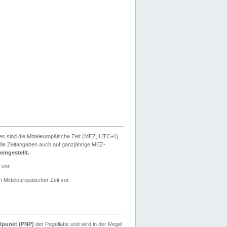
ies sind die Mitteleuropäische Zeit (MEZ, UTC+1)
ie Zeitangaben auch auf ganzjährige MEZ-
ingestellt.
 vor.
 Mitteleuropäischer Zeit vor.
lpunkt (PNP)
der Pegellatte und wird in der Regel