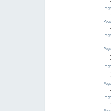
Pege
Pege
Peg
Pege
Pege
Pege
Pege
Peg