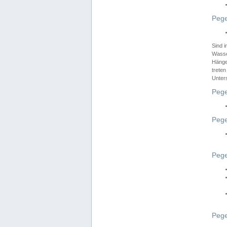
Pege
Sind 
Wasser
Hänge
treten
Unter
Pege
Pege
Pege
Pege