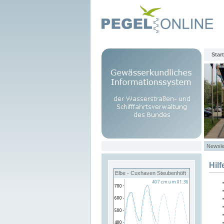
Start
Newsle
Hilf
Elbe - Cuxhaven Steubenhöft