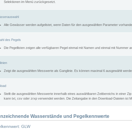
Selektionen im Menü zurückgesetzt.
sserauswahl
Alle Gewässer werden aufgelistet, wenn Daten für den ausgewählten Parameter vorhande
ahl des Pegels
Die Pegellisten zeigen alle verfügbaren Pegel einmal mit Namen und einmal mit Nummer a
inien
Zeigt die ausgewählten Messwerte als Ganglinie. Es können maximal 6 ausgewählt werde
load
Stellt die ausgewählten Messwerte innerhalb eines auswählbaren Zeitbereichs in einer Zi
kann txt, csv oder zrxp verwendet werden. Die Zeitangabe in den Download-Dateien ist 
nzeichnende Wasserstände und Pegelkennwerte
lkennwert: GLW