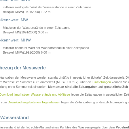
mittlerer niedrigster Wert der Wasserstände in einer Zeitspanne
Beispiel: MNW(1991/2000) 1,22 m
lkennwert: MW
Mittelwert der Wasserstände in einer Zeitspanne
Beispiel: MN(1991/2000) 3,00 m
elkennwert: MHW
mittlerer höchster Wert der Wasserstände in einer Zeitspanne
Beispiel: MHW(1991/2000) 6,00 m
tbezug der Messwerte
itangaben der Messwerte werden standardmäßig in gesetzlicher (lokaler) Zeit dargestellt. D
em Wechsel im Sommer zur Sommerzeit (MESZ, UTC+2). über die
Einstellungen
können Sie d
ellung ohne Sommerzeit einstellen.
Momentan sind alle Zeitangaben auf gesetzliche Zeit e
Download langfristiger Wasserstände und Abflüsse
liegen die Zeitangaben in gesetzlicher Zeit
n zum
Download angebotenen Tagesdateien
liegen die Zeitangaben grundsätzlich ganzjährig in
 Wasserstand
asserstand ist der lotrechte Abstand eines Punktes des Wasserspiegels über dem
Pegelnul