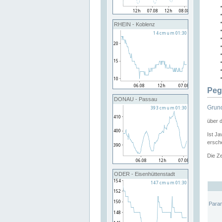
RHEIN - Koblenz
Peg
DONAU - Passau
Grund
über 
Ist Ja
ersche
Die Ze
ODER - Eisenhüttenstadt
Para