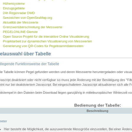
Höhensysteme
Einzugsgebiete
24h Regenradar DWD
Seezeichen von OpenSeaMap.org
Aktualität der Messwerte
Grenzwertüberschreitung der Messwerte
PEGELONLINE-Dienste
Open Source Projekt für die interaktive Online Visualisierung
Projektarbeit zur dynamischen Visualisierung von Messwerten
Generierung von QR-Codes für Pegelstammdatenseiten
elauswahl über Tabelle
legende Funktionsweise der Tabelle
die Tabelle können Pegel gefunden werden und deren Messwerte heruntergeladen oder visuali
vascript deaktiviert oder nicht verfügbar so muss jede Änderung mit der Bestätigung des "Filt
int nur bei deaktiviertem Javascript. Bei eingeschaltetem Javascript aktualisieren sich alle 
itstempel in den Dateien beim Download liegen ganzjährig in mitteleuropäischer Winterzeit vo
Bedienung der Tabelle:
Beschreibung
meter
Hier besteht die Möglichkeit, die auszuwertende Messgröße einzustellen. Bei einer Ände