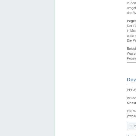
in Ze
umgeb
des W
Pegel
Der P
in Me
unter
Die Pe
Beisp
Wasse
Pegeln
Dow
PEGEL
Bei d
Messf
Die M
jeweil
ℹ️ F