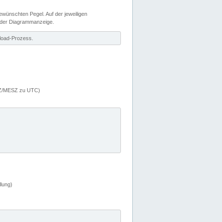
wünschten Pegel. Auf der jeweiligen
 der Diagrammanzeige.
load-Prozess.
MEZ/MESZ zu UTC)
lung)