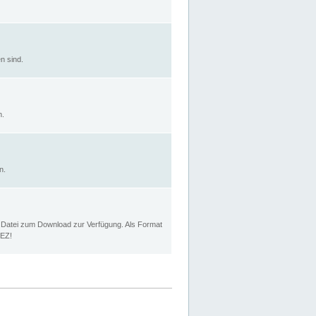
n sind.
n.
n.
p Datei zum Download zur Verfügung. Als Format
MEZ!