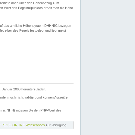
ssertiefe noch über den Höhenbezug zum
en Wert des Pegelnullpunktes erhält man die Höhe
d auf das amtliche Höhensystem DHHN92 bezogen
reiber des Pegels festgelegt und liegt meist
. Januar 2000 herunterzuladen.
den noch nicht validiert und können Ausreißer,
(m ü. NHN) müssen Sie den PNP-Wert des
ie
PEGELONLINE Webservices
zur Verfügung.