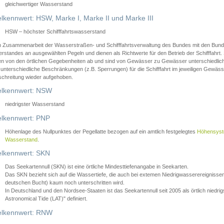
gleichwertiger Wasserstand
lkennwert: HSW, Marke I, Marke II und Marke III
HSW – höchster Schifffahrtswasserstand
in Zusammenarbeit der Wasserstraßen- und Schifffahrtsverwaltung des Bundes mit den Bund
standes an ausgewählten Pegeln und dienen als Richtwerte für den Betrieb der Schifffahrt. 
n von den örtlichen Gegebenheiten ab und sind von Gewässer zu Gewässer unterschiedlich
 unterschiedliche Beschränkungen (z.B. Sperrungen) für die Schifffahrt im jeweiligen Gewäss
schreitung wieder aufgehoben.
lkennwert: NSW
niedrigster Wasserstand
lkennwert: PNP
Höhenlage des Nullpunktes der Pegellatte bezogen auf ein amtlich festgelegtes
Höhensys
Wasserstand
.
lkennwert: SKN
Das Seekartennull (SKN) ist eine örtliche Mindesttiefenangabe in Seekarten.
Das SKN bezieht sich auf die Wassertiefe, die auch bei extemen Niedrigwasserereignissen
deutschen Bucht) kaum noch unterschritten wird.
In Deutschland und den Nordsee-Staaten ist das Seekartennull seit 2005 als örtlich nie
Astronomical Tide (LAT)" definiert.
lkennwert: RNW