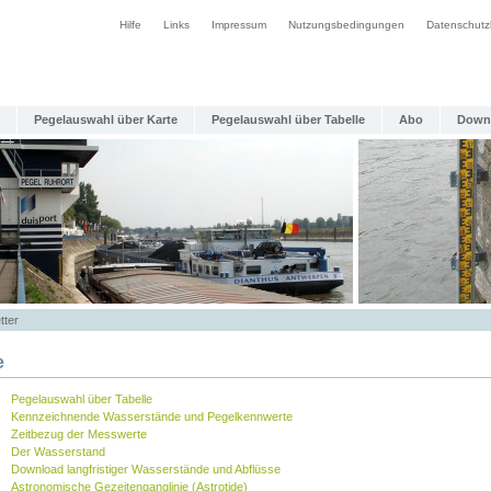
Hilfe
Links
Impressum
Nutzungsbedingungen
Datenschutz
Pegelauswahl über Karte
Pegelauswahl über Tabelle
Abo
Down
tter
e
Pegelauswahl über Tabelle
Kennzeichnende Wasserstände und Pegelkennwerte
Zeitbezug der Messwerte
Der Wasserstand
Download langfristiger Wasserstände und Abflüsse
Astronomische Gezeitenganglinie (Astrotide)