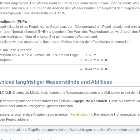
ntimeter angegeben. Der Wasserstand am Pegel sagt somit weder etwas über die lokale Wa
enden Terrain aus. Erst durch die Addition des Wasserstandes am Pegel mit dem zugehörig
asserspiegels über Normalhöhennull (NHN).
nullpunkt (PNP):
egelnullpunkt eines Pegels ist, im Gegensatz zum Wasserstand am Pegel, absolut und wir
ter über Normalhöhennull (NHN) angegeben. Der Wert des Pegelnullpunktes wird durch den Bet
 dem niedrigsten, über eine lange Zeit gemessenen Wasserstand.
gellatte wird so angebracht, dass deren Nullmarkierung dem Pegelnullpunkt entspricht.
iel am Pegel Dresden:
rstand am 16.07.2013 08:00 Uhr: 176 cm am Pegel
1,76
m
ullpunkt
+
102,68
m ü. NHN
=
104,44
m ü. NHN
nload langfristiger Wasserstände und Abflüsse
ONLINE bietet die Möglichkeit, historische Wasserstandsdaten und Abflusswerte seit dem 1
en heruntergeladenen Daten handelt es sich um
ungeprüfte Rohdaten
. Diese Messwerte wur
ehler oder andere Unregelmäßigkeiten enthalten.
esswerte sind relative Angaben zum jeweiligen
Pegelnullpunkt
. Für absolute Höhenangaben 
igen Pegels addieren.
ür programmatische Zugriffe und automatisierte Datenabfragen aktueller Werte stehen auch d