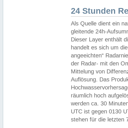
24 Stunden R
Als Quelle dient ein n
gleitende 24h-Aufsum
Dieser Layer enthält
handelt es sich um di
angeeichten“ Radarnie
der Radar- mit den O
Mittelung von Differe
Auflösung. Das Produk
Hochwasservorhersagez
räumlich hoch aufgelö
werden ca. 30 Minuten
UTC ist gegen 0130 UTC
stehen für die letzten