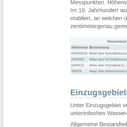
Messpunkten. Höhensy
Im 19. Jahrhundert wu
etabliert, an welchen 
zentimetergenau gem
Deutschland
Höhennetz
Bezeichnung
DHHN2016
Meter über Normalhöhennul
DHHN92
Meter über Normalhöhennul
DHHN12
Meter über Normalnull (m. 
SNN76
Meter über Höhennormal (m
Einzugsgebiet
Unter Einzugsgebiet v
unterirdisches Wasser
Allgemeine Bestandtei