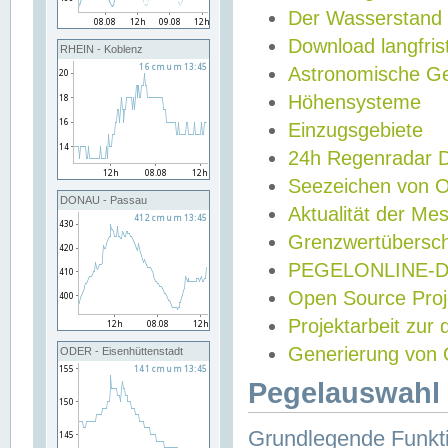
Der Wasserstand
Download langfris
RHEIN - Koblenz
Astronomische Gez
Höhensysteme
Einzugsgebiete
24h Regenradar
Seezeichen von 
DONAU - Passau
Aktualität der Me
Grenzwertübersch
PEGELONLINE-Di
Open Source Projek
Projektarbeit zur
Generierung von 
ODER - Eisenhüttenstadt
Pegelauswahl 
Grundlegende Funkti