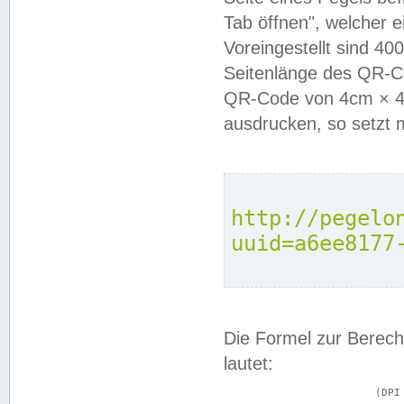
Tab öffnen", welcher 
Voreingestellt sind 4
Seitenlänge des QR-C
QR-Code von 4cm × 4c
ausdrucken, so setzt 
http://pegelo
uuid=a6ee8177
Die Formel zur Berech
lautet:
			(DPI × Druckkantenlänge in cm) ÷ 2,54 = Kantenlänge in Pixel
