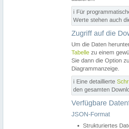
ℹ️ Für programmatisch
Werte stehen auch d
Zugriff auf die D
Um die Daten herunter
Tabelle
zu einem gewün
Sie dann die Option z
Diagrammanzeige.
ℹ️ Eine detaillierte
Schr
den gesamten Downlo
Verfügbare Daten
JSON-Format
Strukturiertes Da