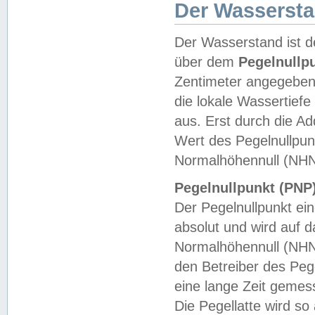
Der Wasserst
Der Wasserstand ist d
über dem
Pegelnullp
Zentimeter angegeben
die lokale Wassertie
aus. Erst durch die A
Wert des Pegelnullpun
Normalhöhennull (NHN
Pegelnullpunkt (PNP)
Der Pegelnullpunkt ei
absolut und wird auf
Normalhöhennull (NHN
den Betreiber des Pege
eine lange Zeit geme
Die Pegellatte wird s