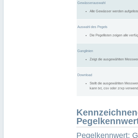
Gewässerauswahl
Alle Gewässer werden aufgelist
Auswahl des Pegels
Die Pegellisten zeigen alle ver
Ganglinien
Zeigt die ausgewählten Messwer
Download
Stellt die ausgewählten Messwer
kann txt, csv oder zrxp verwen
Kennzeichnen
Pegelkennwer
Pegelkennwert: 