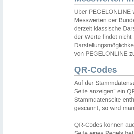
Über PEGELONLINE wer
Messwerten der Bundes
derzeit klassische Da
der Werte findet nicht 
Darstellungsmöglichkei
von PEGELONLINE zu 
QR-Codes
Auf der Stammdatensei
Seite anzeigen" ein Q
Stammdatenseite enthä
gescannt, so wird man
QR-Codes können auc
Seite eines Pegels be