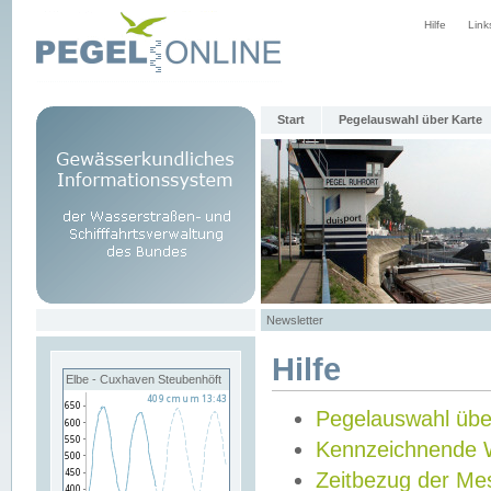
Hilfe
Link
Start
Pegelauswahl über Karte
Newsletter
Hilfe
Elbe - Cuxhaven Steubenhöft
Pegelauswahl übe
Kennzeichnende 
Zeitbezug der Me