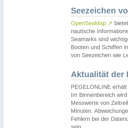
Seezeichen v
OpenSeaMap
↗
biete
nautische Information
Seamarks sind wichtig
Booten und Schiffen i
von Seezeichen wie Le
Aktualität der
PEGELONLINE erhält u
Im Binnenbereich wird 
Messwerte von Zeitreih
Minuten. Abweichungen
Fehlern bei der Daten
sein.