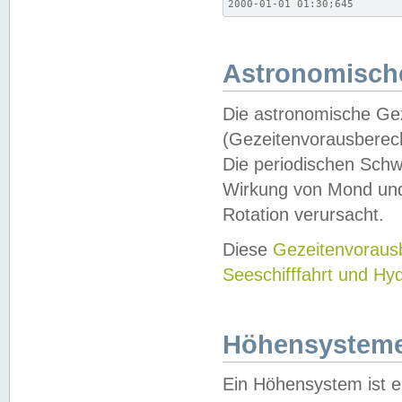
2000-01-01 01:30;645
Astronomische
Die astronomische Gez
(Gezeitenvorausberec
Die periodischen Schw
Wirkung von Mond und
Rotation verursacht.
Diese
Gezeitenvorau
Seeschifffahrt und Hy
Höhensystem
Ein Höhensystem ist e