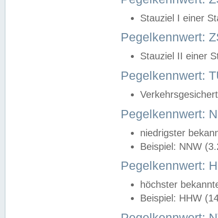
Stauziel I einer S
Pegelkennwert: Z
Stauziel II einer 
Pegelkennwert:
Verkehrsgesichert
Pegelkennwert:
niedrigster bekan
Beispiel: NNW (3
Pegelkennwert:
höchster bekannt
Beispiel: HHW (1
Pegelkennwert: 