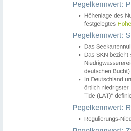
Pegelkennwert: 
Höhenlage des Nul
festgelegtes
Höhe
Pegelkennwert: 
Das Seekartennull
Das SKN bezieht s
Niedrigwassererei
deutschen Bucht) 
In Deutschland un
örtlich niedrigst
Tide (LAT)" definie
Pegelkennwert:
Regulierungs-Nie
Pegelkennwert: Z