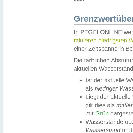
Grenzwertüber
In PEGELONLINE werde
mittleren niedrigsten
einer Zeitspanne in Be
Die farblichen Abstuf
aktuellen Wasserstand
Ist der aktuelle 
als
niedriger Was
Liegt der aktue
gilt dies als
mittle
mit
Grün
dargestel
Wasserstände obe
Wasserstand
und