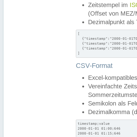
Zeitstempel im
IS
(Offset von MEZ
Dezimalpunkt als
[

  {"timestamp":"2000-01-01T0
  {"timestamp":"2000-01-01T0
  {"timestamp":"2000-01-01T0
]
CSV-Format
Excel-kompatibles
Vereinfachte Zeit
Sommerzeitumstel
Semikolon als Fel
Dezimalkomma (de
timestamp;value

2000-01-01 01:00;646

2000-01-01 01:15;646
