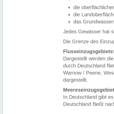
die oberflächlich
die Landoberfläc
das Grundwasser
Jedes Gewässer hat se
Die Grenze des Einzug
Flusseinzugsgebiete
Dargestellt werden die
durch Deutschland fli
Warnow / Peene, Weser
dargestellt.
Meereseinzugsgebiet
In Deutschland gibt 
Deutschland fließt n