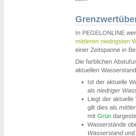
Grenzwertüber
In PEGELONLINE werde
mittleren niedrigsten
einer Zeitspanne in Be
Die farblichen Abstuf
aktuellen Wasserstand
Ist der aktuelle 
als
niedriger Was
Liegt der aktue
gilt dies als
mittle
mit
Grün
dargestel
Wasserstände obe
Wasserstand
und