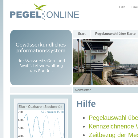
Hilfe
Link
Start
Pegelauswahl über Karte
Newsletter
Hilfe
Elbe - Cuxhaven Steubenhöft
Pegelauswahl übe
Kennzeichnende 
Zeitbezug der Me