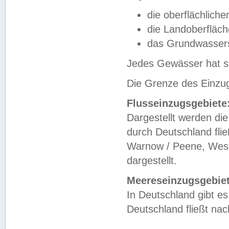
die oberflächlich
die Landoberfläc
das Grundwasser
Jedes Gewässer hat se
Die Grenze des Einzug
Flusseinzugsgebiete
Dargestellt werden die
durch Deutschland fli
Warnow / Peene, Weser
dargestellt.
Meereseinzugsgebiet
In Deutschland gibt 
Deutschland fließt n