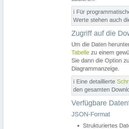
ℹ️ Für programmatisch
Werte stehen auch d
Zugriff auf die D
Um die Daten herunter
Tabelle
zu einem gewün
Sie dann die Option z
Diagrammanzeige.
ℹ️ Eine detaillierte
Schr
den gesamten Downlo
Verfügbare Daten
JSON-Format
Strukturiertes Da