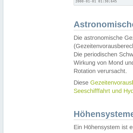
2000-01-01 01:30;645
Astronomische
Die astronomische Gez
(Gezeitenvorausberec
Die periodischen Schw
Wirkung von Mond und
Rotation verursacht.
Diese
Gezeitenvorau
Seeschifffahrt und Hy
Höhensystem
Ein Höhensystem ist e