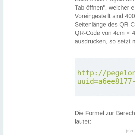
Tab öffnen", welcher 
Voreingestellt sind 4
Seitenlänge des QR-C
QR-Code von 4cm × 4c
ausdrucken, so setzt 
http://pegelo
uuid=a6ee8177
Die Formel zur Berech
lautet:
			(DPI × Druckkantenlänge in cm) ÷ 2,54 = Kantenlänge in Pixel
