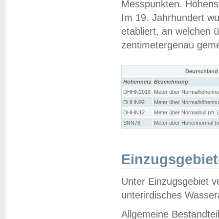
Messpunkten. Höhensy
Im 19. Jahrhundert wu
etabliert, an welchen 
zentimetergenau gem
Deutschland
Höhennetz
Bezeichnung
DHHN2016
Meter über Normalhöhennul
DHHN92
Meter über Normalhöhennul
DHHN12
Meter über Normalnull (m. 
SNN76
Meter über Höhennormal (m
Einzugsgebiet
Unter Einzugsgebiet v
unterirdisches Wasser
Allgemeine Bestandtei