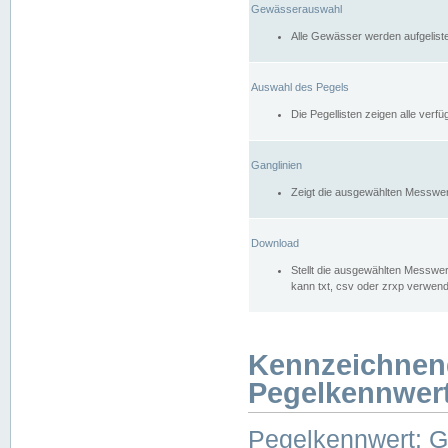
Gewässerauswahl
Alle Gewässer werden aufgelist
Auswahl des Pegels
Die Pegellisten zeigen alle ver
Ganglinien
Zeigt die ausgewählten Messwer
Download
Stellt die ausgewählten Messwer
kann txt, csv oder zrxp verwen
Kennzeichnen
Pegelkennwer
Pegelkennwert: 