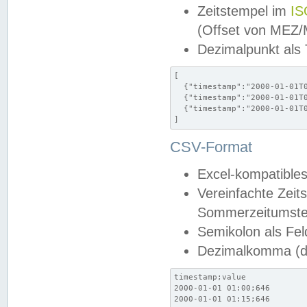
Zeitstempel im
IS
(Offset von MEZ
Dezimalpunkt als
[

  {"timestamp":"2000-01-01T0
  {"timestamp":"2000-01-01T0
  {"timestamp":"2000-01-01T0
]
CSV-Format
Excel-kompatibles
Vereinfachte Zeit
Sommerzeitumstel
Semikolon als Fel
Dezimalkomma (de
timestamp;value

2000-01-01 01:00;646

2000-01-01 01:15;646
