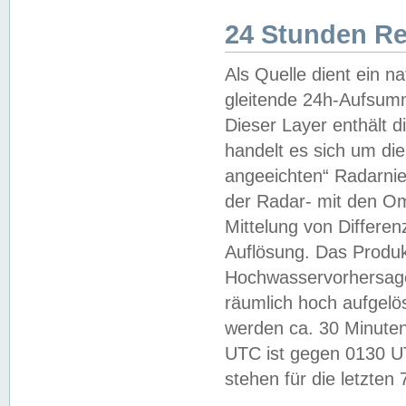
24 Stunden R
Als Quelle dient ein n
gleitende 24h-Aufsum
Dieser Layer enthält
handelt es sich um di
angeeichten“ Radarnie
der Radar- mit den O
Mittelung von Differe
Auflösung. Das Produk
Hochwasservorhersagez
räumlich hoch aufgelö
werden ca. 30 Minuten
UTC ist gegen 0130 UTC
stehen für die letzten