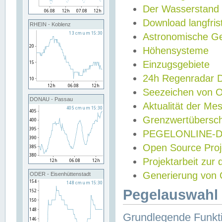
Der Wasserstand
Download langfris
RHEIN - Koblenz
Astronomische Gez
Höhensysteme
Einzugsgebiete
24h Regenradar
Seezeichen von 
DONAU - Passau
Aktualität der Me
Grenzwertübersch
PEGELONLINE-Di
Open Source Projek
Projektarbeit zur
Generierung von 
ODER - Eisenhüttenstadt
Pegelauswahl 
Grundlegende Funkti