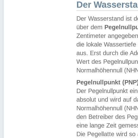
Der Wasserst
Der Wasserstand ist d
über dem
Pegelnullp
Zentimeter angegeben
die lokale Wassertie
aus. Erst durch die A
Wert des Pegelnullpun
Normalhöhennull (NHN
Pegelnullpunkt (PNP)
Der Pegelnullpunkt ei
absolut und wird auf
Normalhöhennull (NHN
den Betreiber des Pege
eine lange Zeit geme
Die Pegellatte wird s