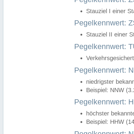
Stauziel I einer S
Pegelkennwert: Z
Stauziel II einer 
Pegelkennwert:
Verkehrsgesichert
Pegelkennwert:
niedrigster bekan
Beispiel: NNW (3
Pegelkennwert:
höchster bekannt
Beispiel: HHW (1
Pegelkennwert: 