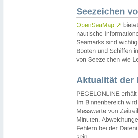
Seezeichen v
OpenSeaMap
↗
biete
nautische Information
Seamarks sind wichtig
Booten und Schiffen i
von Seezeichen wie Le
Aktualität der
PEGELONLINE erhält u
Im Binnenbereich wird 
Messwerte von Zeitreih
Minuten. Abweichungen
Fehlern bei der Daten
sein.