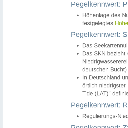
Pegelkennwert: 
Höhenlage des Nul
festgelegtes
Höhe
Pegelkennwert: 
Das Seekartennull
Das SKN bezieht s
Niedrigwassererei
deutschen Bucht) 
In Deutschland un
örtlich niedrigst
Tide (LAT)" definie
Pegelkennwert:
Regulierungs-Nie
Pegelkennwert: Z