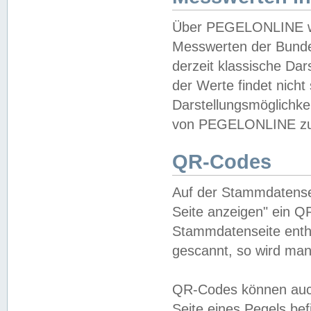
Über PEGELONLINE wer
Messwerten der Bundes
derzeit klassische Da
der Werte findet nicht 
Darstellungsmöglichkei
von PEGELONLINE zu 
QR-Codes
Auf der Stammdatensei
Seite anzeigen" ein Q
Stammdatenseite enthä
gescannt, so wird man
QR-Codes können auc
Seite eines Pegels be