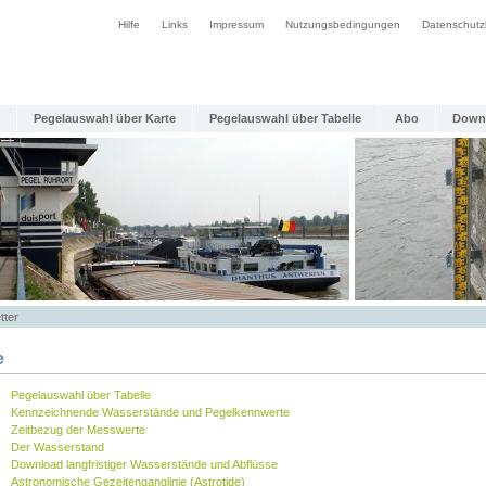
Hilfe
Links
Impressum
Nutzungsbedingungen
Datenschutz
Pegelauswahl über Karte
Pegelauswahl über Tabelle
Abo
Down
tter
e
Pegelauswahl über Tabelle
Kennzeichnende Wasserstände und Pegelkennwerte
Zeitbezug der Messwerte
Der Wasserstand
Download langfristiger Wasserstände und Abflüsse
Astronomische Gezeitenganglinie (Astrotide)