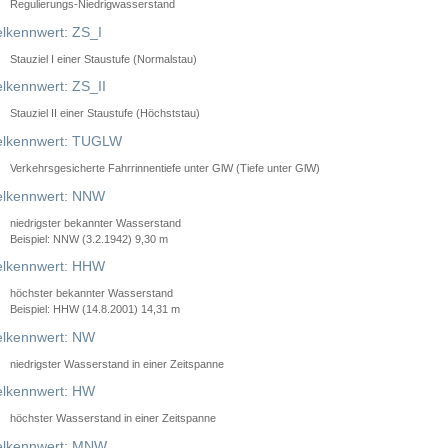
Regulierungs-Niedrigwasserstand
lkennwert: ZS_I
Stauziel I einer Staustufe (Normalstau)
lkennwert: ZS_II
Stauziel II einer Staustufe (Höchststau)
elkennwert: TUGLW
Verkehrsgesicherte Fahrrinnentiefe unter GlW (Tiefe unter GlW)
lkennwert: NNW
niedrigster bekannter Wasserstand
Beispiel: NNW (3.2.1942) 9,30 m
lkennwert: HHW
höchster bekannter Wasserstand
Beispiel: HHW (14.8.2001) 14,31 m
lkennwert: NW
niedrigster Wasserstand in einer Zeitspanne
lkennwert: HW
höchster Wasserstand in einer Zeitspanne
elkennwert: MNW