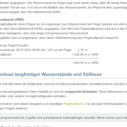
ntimeter angegeben. Der Wasserstand am Pegel sagt somit weder etwas über die lokale Wa
enden Terrain aus. Erst durch die Addition des Wasserstandes am Pegel mit dem zugehörig
asserspiegels über Normalhöhennull (NHN).
nullpunkt (PNP):
egelnullpunkt eines Pegels ist, im Gegensatz zum Wasserstand am Pegel, absolut und wir
ter über Normalhöhennull (NHN) angegeben. Der Wert des Pegelnullpunktes wird durch den Bet
 dem niedrigsten, über eine lange Zeit gemessenen Wasserstand.
gellatte wird so angebracht, dass deren Nullmarkierung dem Pegelnullpunkt entspricht.
iel am Pegel Dresden:
rstand am 16.07.2013 08:00 Uhr: 176 cm am Pegel
1,76
m
ullpunkt
+
102,68
m ü. NHN
=
104,44
m ü. NHN
nload langfristiger Wasserstände und Abflüsse
ONLINE bietet die Möglichkeit, historische Wasserstandsdaten und Abflusswerte seit dem 1
en heruntergeladenen Daten handelt es sich um
ungeprüfte Rohdaten
. Diese Messwerte wur
ehler oder andere Unregelmäßigkeiten enthalten.
esswerte sind relative Angaben zum jeweiligen
Pegelnullpunkt
. Für absolute Höhenangaben 
igen Pegels addieren.
ür programmatische Zugriffe und automatisierte Datenabfragen aktueller Werte stehen auch d