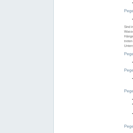
Pege
Sind 
Wasser
Hänge
treten
Unter
Pege
Pege
Pege
Pege