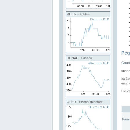
RHEIN - Koblenz
Peg
DONAU - Passau
Grund
über 
Ist Ja
ersche
Die Ze
ODER - Eisenhüttenstadt
Para