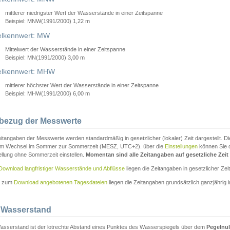
mittlerer niedrigster Wert der Wasserstände in einer Zeitspanne
Beispiel: MNW(1991/2000) 1,22 m
lkennwert: MW
Mittelwert der Wasserstände in einer Zeitspanne
Beispiel: MN(1991/2000) 3,00 m
elkennwert: MHW
mittlerer höchster Wert der Wasserstände in einer Zeitspanne
Beispiel: MHW(1991/2000) 6,00 m
tbezug der Messwerte
itangaben der Messwerte werden standardmäßig in gesetzlicher (lokaler) Zeit dargestellt. D
em Wechsel im Sommer zur Sommerzeit (MESZ, UTC+2). über die
Einstellungen
können Sie d
ellung ohne Sommerzeit einstellen.
Momentan sind alle Zeitangaben auf gesetzliche Zeit e
Download langfristiger Wasserstände und Abflüsse
liegen die Zeitangaben in gesetzlicher Zeit
n zum
Download angebotenen Tagesdateien
liegen die Zeitangaben grundsätzlich ganzjährig in
 Wasserstand
asserstand ist der lotrechte Abstand eines Punktes des Wasserspiegels über dem
Pegelnul