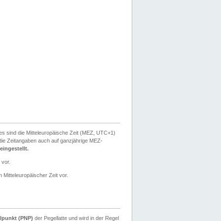
ies sind die Mitteleuropäische Zeit (MEZ, UTC+1)
ie Zeitangaben auch auf ganzjährige MEZ-
ingestellt.
 vor.
 Mitteleuropäischer Zeit vor.
lpunkt (PNP)
der Pegellatte und wird in der Regel