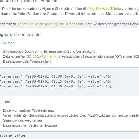
iff auf die Download-Funktion
e Daten herunterzuladen, navigieren Sie zunächst über die
Pegelauswahl-Tabelle
zu einem ge
datenseite finden Sie dann die Option zum Download der historischen Messdaten unterhalb
ne detaillierte
Schritt-für-Schritt-Anleitung mit Screenshots
führt Sie durch den gesamten Down
ügbare Datenformate
-Format
Strukturiertes Datenformat für programmatische Verarbeitung
Zeitstempel im
ISO 8601-Format
↗
mit vollständigen Zeitzoneninformation (Offset von 
Dezimalpunkt als Trennzeichen
"timestamp":"2000-01-01T01:00:00+01:00","value":646},

"timestamp":"2000-01-01T01:15:00+01:00","value":646},

"timestamp":"2000-01-01T01:30:00+01:00","value":645}

Format
Excel-kompatibles Tabellenformat
Vereinfachte Zeitstempeldarstellung in gesetzlicher Zeit (MEZ/MESZ mit Sommerzeitumstel
Semikolon als Feldtrenner
Dezimalkomma (deutsche Notation)
estamp;value
