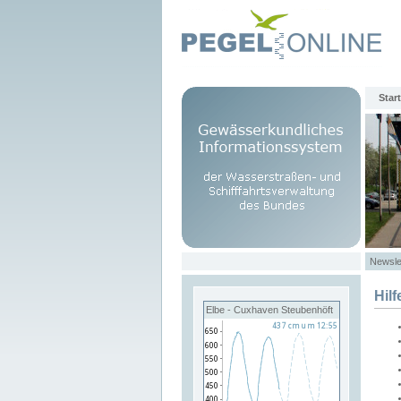
Start
Newsle
Hilf
Elbe - Cuxhaven Steubenhöft