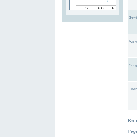
Gewä
Ausw
Gangl
Down
Ken
Pege