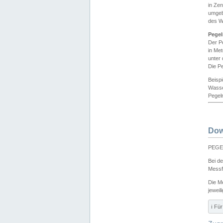
in Ze
umgeb
des W
Pegel
Der P
in Me
unter
Die Pe
Beisp
Wasse
Pegeln
Dow
PEGEL
Bei d
Messf
Die M
jeweil
ℹ️ F