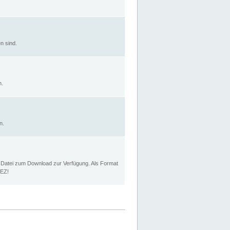
n sind.
n.
n.
p Datei zum Download zur Verfügung. Als Format
MEZ!