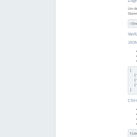
Zugr
Um di
Stamm
ℹ️ Ei
Verf
JSON
[

  {
  {
  {
]
CSV-
tim