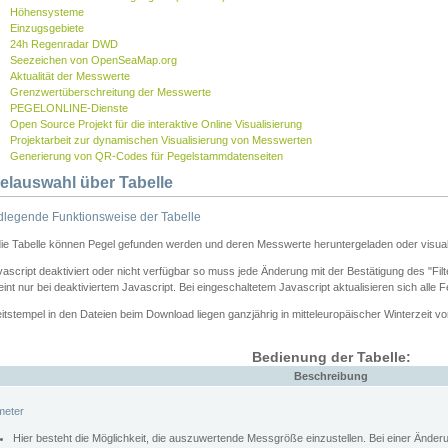
Höhensysteme
Einzugsgebiete
24h Regenradar DWD
Seezeichen von OpenSeaMap.org
Aktualität der Messwerte
Grenzwertüberschreitung der Messwerte
PEGELONLINE-Dienste
Open Source Projekt für die interaktive Online Visualisierung
Projektarbeit zur dynamischen Visualisierung von Messwerten
Generierung von QR-Codes für Pegelstammdatenseiten
elauswahl über Tabelle
legende Funktionsweise der Tabelle
die Tabelle können Pegel gefunden werden und deren Messwerte heruntergeladen oder visuali
vascript deaktiviert oder nicht verfügbar so muss jede Änderung mit der Bestätigung des "Filt
int nur bei deaktiviertem Javascript. Bei eingeschaltetem Javascript aktualisieren sich alle 
itstempel in den Dateien beim Download liegen ganzjährig in mitteleuropäischer Winterzeit vo
Bedienung der Tabelle:
Beschreibung
meter
Hier besteht die Möglichkeit, die auszuwertende Messgröße einzustellen. Bei einer Ände