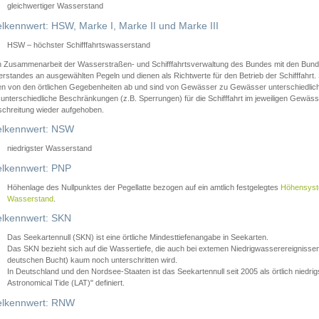
gleichwertiger Wasserstand
lkennwert: HSW, Marke I, Marke II und Marke III
HSW – höchster Schifffahrtswasserstand
in Zusammenarbeit der Wasserstraßen- und Schifffahrtsverwaltung des Bundes mit den Bund
standes an ausgewählten Pegeln und dienen als Richtwerte für den Betrieb der Schifffahrt. 
n von den örtlichen Gegebenheiten ab und sind von Gewässer zu Gewässer unterschiedlich
 unterschiedliche Beschränkungen (z.B. Sperrungen) für die Schifffahrt im jeweiligen Gewäss
schreitung wieder aufgehoben.
lkennwert: NSW
niedrigster Wasserstand
lkennwert: PNP
Höhenlage des Nullpunktes der Pegellatte bezogen auf ein amtlich festgelegtes
Höhensys
Wasserstand
.
lkennwert: SKN
Das Seekartennull (SKN) ist eine örtliche Mindesttiefenangabe in Seekarten.
Das SKN bezieht sich auf die Wassertiefe, die auch bei extemen Niedrigwasserereignissen
deutschen Bucht) kaum noch unterschritten wird.
In Deutschland und den Nordsee-Staaten ist das Seekartennull seit 2005 als örtlich nie
Astronomical Tide (LAT)" definiert.
lkennwert: RNW