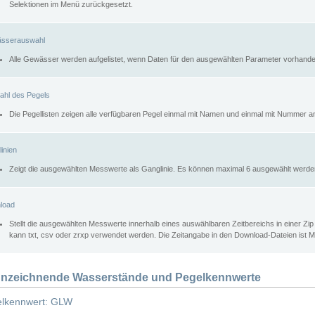
Selektionen im Menü zurückgesetzt.
sserauswahl
Alle Gewässer werden aufgelistet, wenn Daten für den ausgewählten Parameter vorhande
ahl des Pegels
Die Pegellisten zeigen alle verfügbaren Pegel einmal mit Namen und einmal mit Nummer a
inien
Zeigt die ausgewählten Messwerte als Ganglinie. Es können maximal 6 ausgewählt werde
load
Stellt die ausgewählten Messwerte innerhalb eines auswählbaren Zeitbereichs in einer Zi
kann txt, csv oder zrxp verwendet werden. Die Zeitangabe in den Download-Dateien ist 
nzeichnende Wasserstände und Pegelkennwerte
lkennwert: GLW