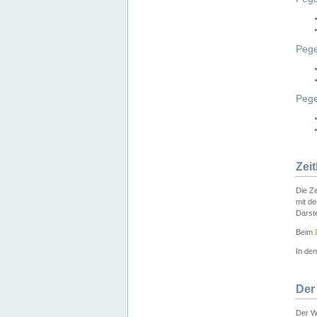
Pege
Peg
Zei
Die Ze
mit d
Darst
Beim
In de
Der
Der W