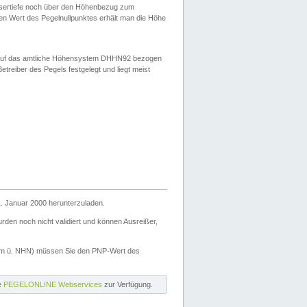
ssertiefe noch über den Höhenbezug zum
en Wert des Pegelnullpunktes erhält man die Höhe
d auf das amtliche Höhensystem DHHN92 bezogen
reiber des Pegels festgelegt und liegt meist
. Januar 2000 herunterzuladen.
den noch nicht validiert und können Ausreißer,
(m ü. NHN) müssen Sie den PNP-Wert des
ie
PEGELONLINE Webservices
zur Verfügung.