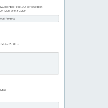
wünschten Pegel. Auf der jeweiligen
 der Diagrammanzeige.
load-Prozess.
MEZ/MESZ zu UTC)
lung)