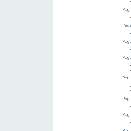
Pege
Pege
Peg
Pege
Pege
Pege
Pege
Peg