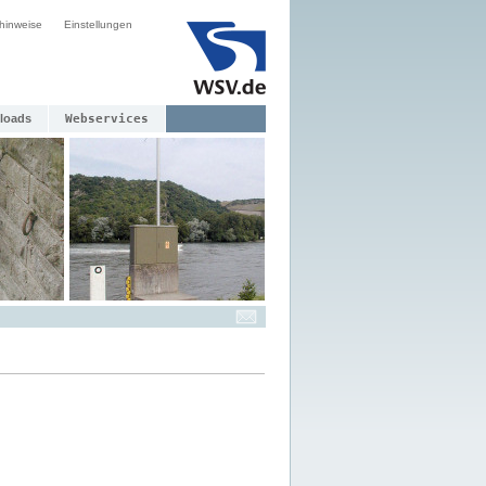
hinweise
Einstellungen
loads
Webservices