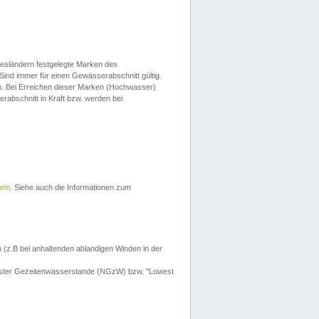
esländern festgelegte Marken des
Sind immer für einen Gewässerabschnitt gültig.
. Bei Erreichen dieser Marken (Hochwasser)
erabschnitt in Kraft bzw. werden bei
tem
. Siehe auch die Informationen zum
 (z.B bei anhaltenden ablandigen Winden in der
drigster Gezeitenwasserstande (NGzW) bzw. "Lowest