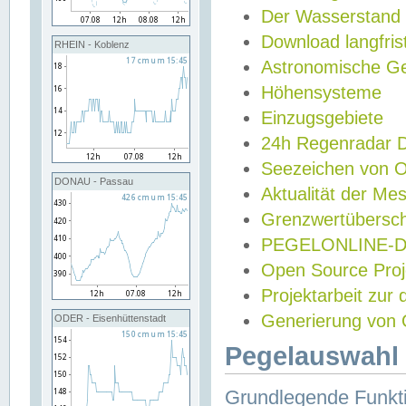
Der Wasserstand
Download langfris
RHEIN - Koblenz
Astronomische Gez
Höhensysteme
Einzugsgebiete
24h Regenradar
Seezeichen von 
DONAU - Passau
Aktualität der Me
Grenzwertübersch
PEGELONLINE-Di
Open Source Projek
Projektarbeit zur
Generierung von 
ODER - Eisenhüttenstadt
Pegelauswahl 
Grundlegende Funkti