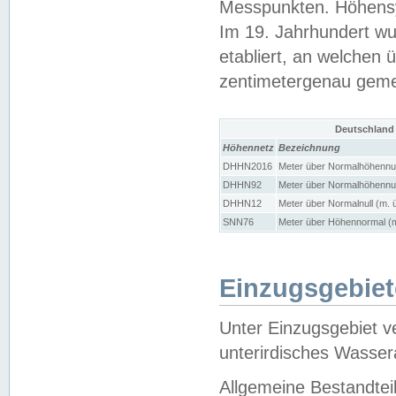
Messpunkten. Höhensy
Im 19. Jahrhundert wu
etabliert, an welchen 
zentimetergenau gem
Deutschland
Höhennetz
Bezeichnung
DHHN2016
Meter über Normalhöhennul
DHHN92
Meter über Normalhöhennul
DHHN12
Meter über Normalnull (m. 
SNN76
Meter über Höhennormal (m
Einzugsgebiet
Unter Einzugsgebiet v
unterirdisches Wasser
Allgemeine Bestandtei