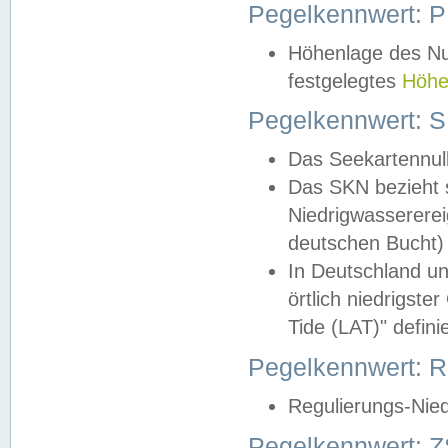
Pegelkennwert: 
Höhenlage des Nul
festgelegtes
Höhe
Pegelkennwert: 
Das Seekartennull
Das SKN bezieht s
Niedrigwassererei
deutschen Bucht) 
In Deutschland un
örtlich niedrigst
Tide (LAT)" definie
Pegelkennwert:
Regulierungs-Nie
Pegelkennwert: Z