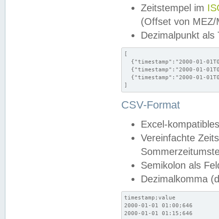
Zeitstempel im
IS
(Offset von MEZ
Dezimalpunkt als
[

  {"timestamp":"2000-01-01T0
  {"timestamp":"2000-01-01T0
  {"timestamp":"2000-01-01T0
]
CSV-Format
Excel-kompatibles
Vereinfachte Zeit
Sommerzeitumstel
Semikolon als Fel
Dezimalkomma (de
timestamp;value

2000-01-01 01:00;646

2000-01-01 01:15;646
