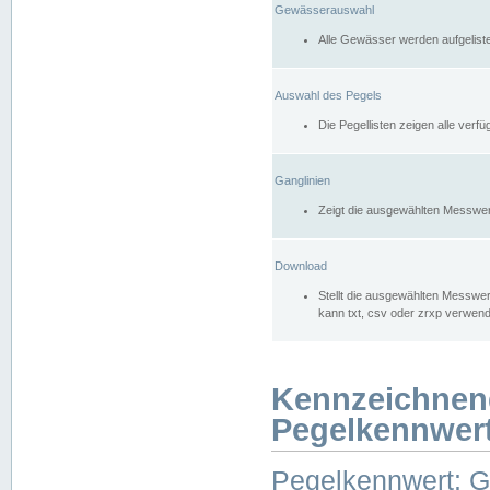
Gewässerauswahl
Alle Gewässer werden aufgelist
Auswahl des Pegels
Die Pegellisten zeigen alle ver
Ganglinien
Zeigt die ausgewählten Messwer
Download
Stellt die ausgewählten Messwer
kann txt, csv oder zrxp verwen
Kennzeichnen
Pegelkennwer
Pegelkennwert: 