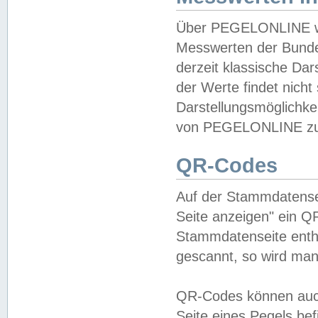
Über PEGELONLINE wer
Messwerten der Bundes
derzeit klassische Da
der Werte findet nicht 
Darstellungsmöglichkei
von PEGELONLINE zu 
QR-Codes
Auf der Stammdatensei
Seite anzeigen" ein Q
Stammdatenseite enthä
gescannt, so wird man
QR-Codes können auc
Seite eines Pegels be