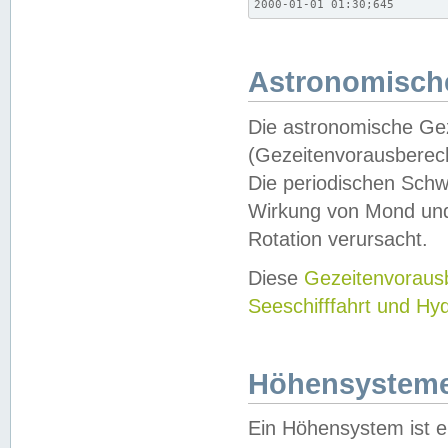
2000-01-01 01:30;645
Astronomische
Die astronomische Gez
(Gezeitenvorausberec
Die periodischen Schw
Wirkung von Mond und
Rotation verursacht.
Diese
Gezeitenvorau
Seeschifffahrt und Hy
Höhensystem
Ein Höhensystem ist e