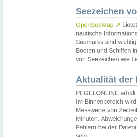
Seezeichen v
OpenSeaMap
↗
biete
nautische Information
Seamarks sind wichtig
Booten und Schiffen i
von Seezeichen wie Le
Aktualität der
PEGELONLINE erhält u
Im Binnenbereich wird 
Messwerte von Zeitreih
Minuten. Abweichungen
Fehlern bei der Daten
sein.