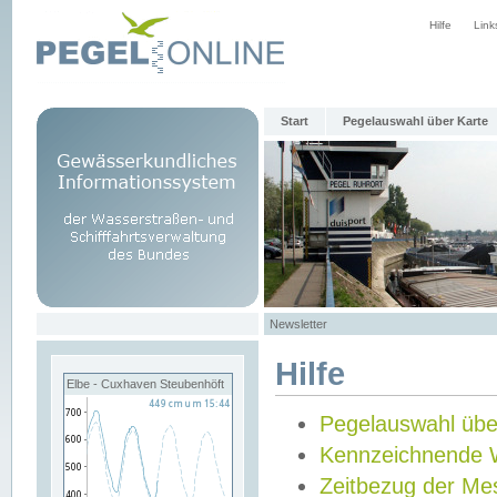
Hilfe
Link
Start
Pegelauswahl über Karte
Newsletter
Hilfe
Elbe - Cuxhaven Steubenhöft
Pegelauswahl übe
Kennzeichnende 
Zeitbezug der Me