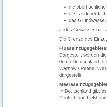
die oberflächlich
die Landoberfläc
das Grundwasser
Jedes Gewässer hat se
Die Grenze des Einzug
Flusseinzugsgebiete
Dargestellt werden die
durch Deutschland fli
Warnow / Peene, Weser
dargestellt.
Meereseinzugsgebiet
In Deutschland gibt 
Deutschland fließt n