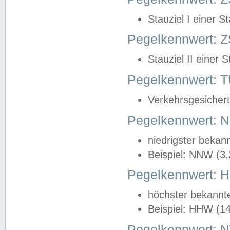
Stauziel I einer S
Pegelkennwert: Z
Stauziel II einer 
Pegelkennwert:
Verkehrsgesichert
Pegelkennwert:
niedrigster bekan
Beispiel: NNW (3
Pegelkennwert:
höchster bekannt
Beispiel: HHW (1
Pegelkennwert: 