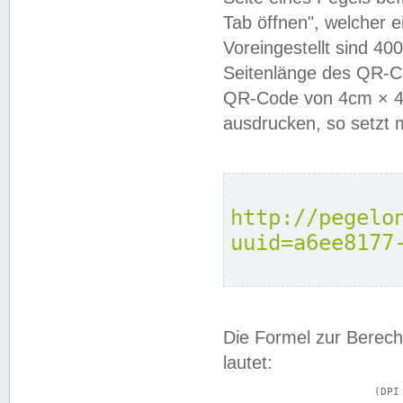
Tab öffnen", welcher 
Voreingestellt sind 4
Seitenlänge des QR-C
QR-Code von 4cm × 4c
ausdrucken, so setzt 
http://pegelo
uuid=a6ee8177
Die Formel zur Berech
lautet:
			(DPI × Druckkantenlänge in cm) ÷ 2,54 = Kantenlänge in Pixel
