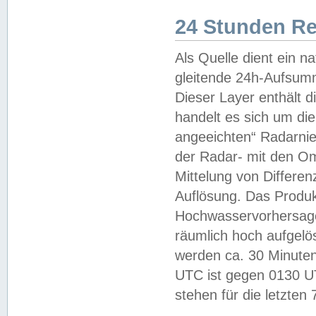
24 Stunden R
Als Quelle dient ein n
gleitende 24h-Aufsum
Dieser Layer enthält
handelt es sich um di
angeeichten“ Radarnie
der Radar- mit den O
Mittelung von Differe
Auflösung. Das Produk
Hochwasservorhersagez
räumlich hoch aufgelö
werden ca. 30 Minuten
UTC ist gegen 0130 UTC
stehen für die letzten