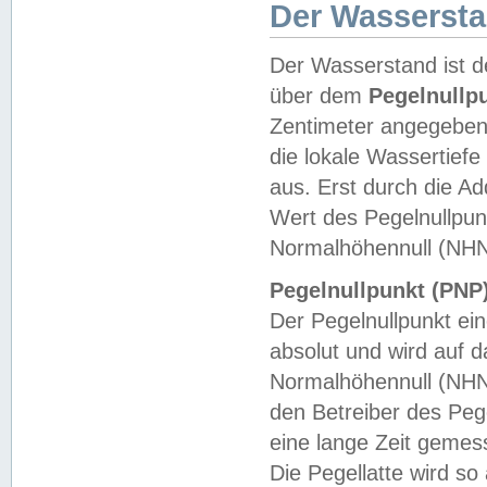
Der Wasserst
Der Wasserstand ist d
über dem
Pegelnullp
Zentimeter angegeben
die lokale Wassertie
aus. Erst durch die A
Wert des Pegelnullpun
Normalhöhennull (NHN
Pegelnullpunkt (PNP)
Der Pegelnullpunkt ei
absolut und wird auf
Normalhöhennull (NHN
den Betreiber des Pege
eine lange Zeit geme
Die Pegellatte wird s