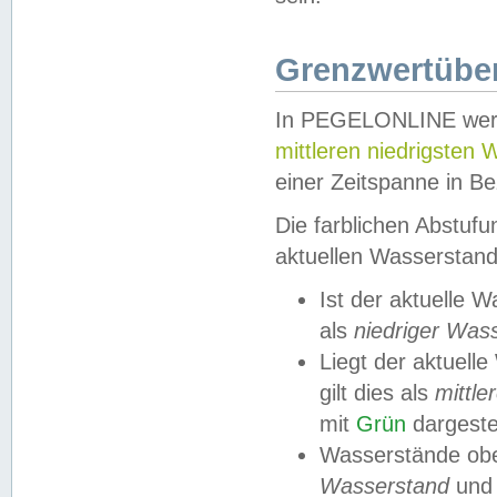
Grenzwertüber
In PEGELONLINE werde
mittleren niedrigsten
einer Zeitspanne in Be
Die farblichen Abstuf
aktuellen Wasserstand
Ist der aktuelle 
als
niedriger Was
Liegt der aktue
gilt dies als
mittle
mit
Grün
dargestel
Wasserstände obe
Wasserstand
und