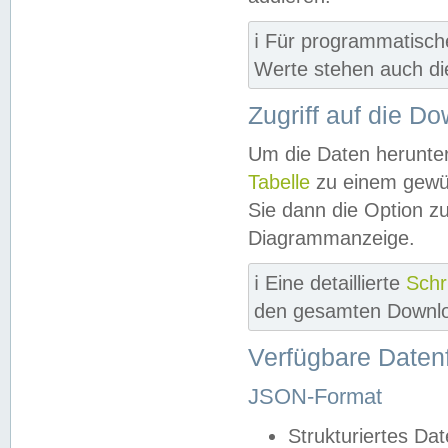
ℹ️ Für programmatisch
Werte stehen auch d
Zugriff auf die D
Um die Daten herunter
Tabelle
zu einem gewün
Sie dann die Option z
Diagrammanzeige.
ℹ️ Eine detaillierte
Schr
den gesamten Downlo
Verfügbare Daten
JSON-Format
Strukturiertes Da