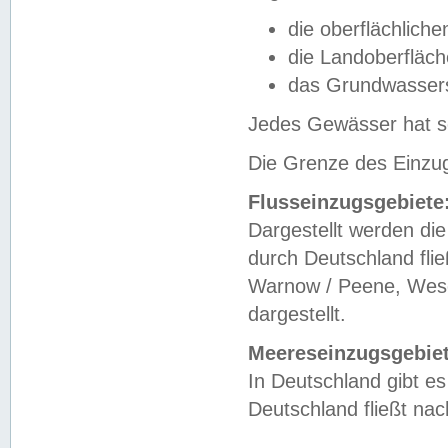
die oberflächlich
die Landoberfläc
das Grundwasser
Jedes Gewässer hat se
Die Grenze des Einzug
Flusseinzugsgebiete
Dargestellt werden die
durch Deutschland fli
Warnow / Peene, Weser
dargestellt.
Meereseinzugsgebiet
In Deutschland gibt 
Deutschland fließt n