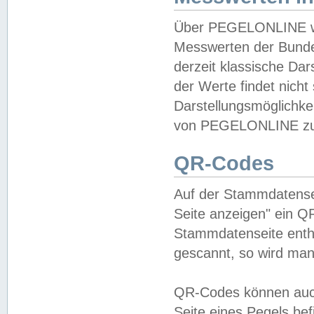
Über PEGELONLINE wer
Messwerten der Bundes
derzeit klassische Da
der Werte findet nicht 
Darstellungsmöglichkei
von PEGELONLINE zu 
QR-Codes
Auf der Stammdatensei
Seite anzeigen" ein Q
Stammdatenseite enthä
gescannt, so wird man
QR-Codes können auc
Seite eines Pegels be