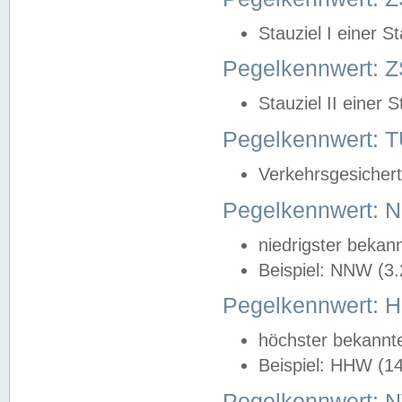
Stauziel I einer S
Pegelkennwert: Z
Stauziel II einer 
Pegelkennwert:
Verkehrsgesichert
Pegelkennwert:
niedrigster bekan
Beispiel: NNW (3
Pegelkennwert:
höchster bekannt
Beispiel: HHW (1
Pegelkennwert: 