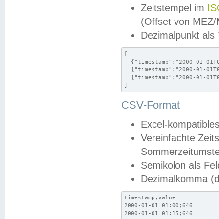
Zeitstempel im
IS
(Offset von MEZ
Dezimalpunkt als
[

  {"timestamp":"2000-01-01T0
  {"timestamp":"2000-01-01T0
  {"timestamp":"2000-01-01T0
]
CSV-Format
Excel-kompatibles
Vereinfachte Zeit
Sommerzeitumstel
Semikolon als Fel
Dezimalkomma (de
timestamp;value

2000-01-01 01:00;646

2000-01-01 01:15;646
