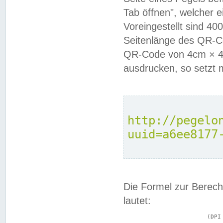
Tab öffnen", welcher 
Voreingestellt sind 4
Seitenlänge des QR-C
QR-Code von 4cm × 4c
ausdrucken, so setzt 
http://pegelo
uuid=a6ee8177
Die Formel zur Berech
lautet:
			(DPI × Druckkantenlänge in cm) ÷ 2,54 = Kantenlänge in Pixel
