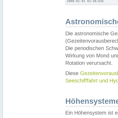
2000-01-01 01:30;645
Astronomische
Die astronomische Gez
(Gezeitenvorausberec
Die periodischen Schw
Wirkung von Mond und
Rotation verursacht.
Diese
Gezeitenvorau
Seeschifffahrt und Hy
Höhensystem
Ein Höhensystem ist e