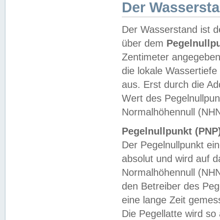
Der Wasserst
Der Wasserstand ist d
über dem
Pegelnullp
Zentimeter angegeben
die lokale Wassertie
aus. Erst durch die A
Wert des Pegelnullpun
Normalhöhennull (NHN
Pegelnullpunkt (PNP)
Der Pegelnullpunkt ei
absolut und wird auf
Normalhöhennull (NHN
den Betreiber des Pege
eine lange Zeit geme
Die Pegellatte wird s