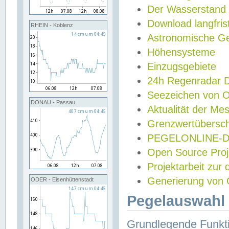
Der Wasserstand
Download langfris
RHEIN - Koblenz
Astronomische Gez
Höhensysteme
Einzugsgebiete
24h Regenradar
Seezeichen von 
DONAU - Passau
Aktualität der Me
Grenzwertübersch
PEGELONLINE-Di
Open Source Projek
Projektarbeit zur
Generierung von 
ODER - Eisenhüttenstadt
Pegelauswahl 
Grundlegende Funkti