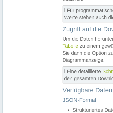
ℹ️ Für programmatisch
Werte stehen auch d
Zugriff auf die D
Um die Daten herunter
Tabelle
zu einem gewün
Sie dann die Option z
Diagrammanzeige.
ℹ️ Eine detaillierte
Schr
den gesamten Downlo
Verfügbare Daten
JSON-Format
Strukturiertes Da