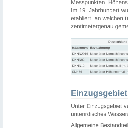
Messpunkten. Höhensy
Im 19. Jahrhundert wu
etabliert, an welchen 
zentimetergenau gem
Deutschland
Höhennetz
Bezeichnung
DHHN2016
Meter über Normalhöhennul
DHHN92
Meter über Normalhöhennul
DHHN12
Meter über Normalnull (m. 
SNN76
Meter über Höhennormal (m
Einzugsgebiet
Unter Einzugsgebiet v
unterirdisches Wasser
Allgemeine Bestandtei