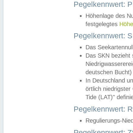
Pegelkennwert: 
Höhenlage des Nul
festgelegtes
Höhe
Pegelkennwert: 
Das Seekartennull
Das SKN bezieht s
Niedrigwassererei
deutschen Bucht) 
In Deutschland un
örtlich niedrigst
Tide (LAT)" definie
Pegelkennwert:
Regulierungs-Nie
Pegelkennwert: Z