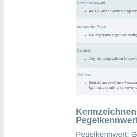
Gewässerauswahl
Alle Gewässer werden aufgelist
Auswahl des Pegels
Die Pegellisten zeigen alle ver
Ganglinien
Zeigt die ausgewählten Messwer
Download
Stellt die ausgewählten Messwer
kann txt, csv oder zrxp verwen
Kennzeichnen
Pegelkennwer
Pegelkennwert: 