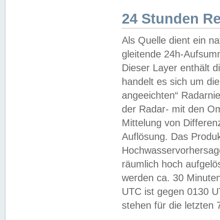
24 Stunden R
Als Quelle dient ein n
gleitende 24h-Aufsum
Dieser Layer enthält
handelt es sich um di
angeeichten“ Radarnie
der Radar- mit den O
Mittelung von Differe
Auflösung. Das Produk
Hochwasservorhersagez
räumlich hoch aufgelö
werden ca. 30 Minuten
UTC ist gegen 0130 UTC
stehen für die letzten