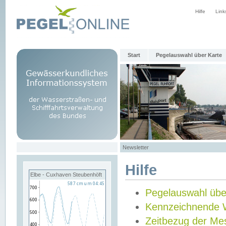
Hilfe
Link
Start
Pegelauswahl über Karte
Newsletter
Hilfe
Elbe - Cuxhaven Steubenhöft
Pegelauswahl übe
Kennzeichnende 
Zeitbezug der Me