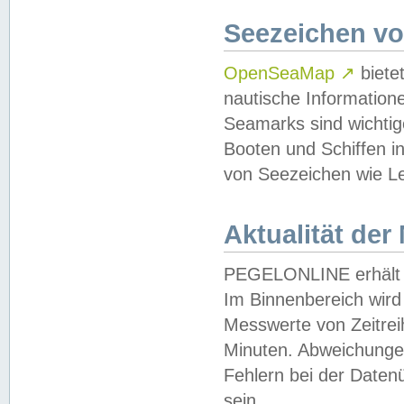
Seezeichen v
OpenSeaMap
↗
biete
nautische Information
Seamarks sind wichtig
Booten und Schiffen i
von Seezeichen wie Le
Aktualität der
PEGELONLINE erhält u
Im Binnenbereich wird 
Messwerte von Zeitreih
Minuten. Abweichungen
Fehlern bei der Daten
sein.