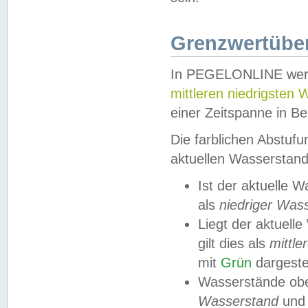
Grenzwertüber
In PEGELONLINE werde
mittleren niedrigsten
einer Zeitspanne in Be
Die farblichen Abstuf
aktuellen Wasserstand
Ist der aktuelle 
als
niedriger Was
Liegt der aktue
gilt dies als
mittle
mit
Grün
dargestel
Wasserstände obe
Wasserstand
und