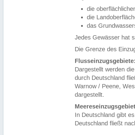
die oberflächlich
die Landoberfläc
das Grundwasser
Jedes Gewässer hat se
Die Grenze des Einzug
Flusseinzugsgebiete
Dargestellt werden die
durch Deutschland fli
Warnow / Peene, Weser
dargestellt.
Meereseinzugsgebiet
In Deutschland gibt 
Deutschland fließt n