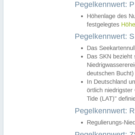
Pegelkennwert: 
Höhenlage des Nul
festgelegtes
Höhe
Pegelkennwert: 
Das Seekartennull
Das SKN bezieht s
Niedrigwassererei
deutschen Bucht) 
In Deutschland un
örtlich niedrigst
Tide (LAT)" definie
Pegelkennwert:
Regulierungs-Nie
Pegelkennwert: Z