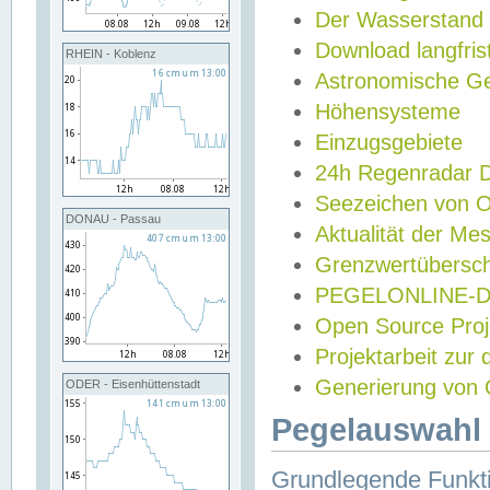
Der Wasserstand
Download langfris
RHEIN - Koblenz
Astronomische Gez
Höhensysteme
Einzugsgebiete
24h Regenradar
Seezeichen von 
DONAU - Passau
Aktualität der Me
Grenzwertübersch
PEGELONLINE-Di
Open Source Projek
Projektarbeit zur
Generierung von 
ODER - Eisenhüttenstadt
Pegelauswahl 
Grundlegende Funkti