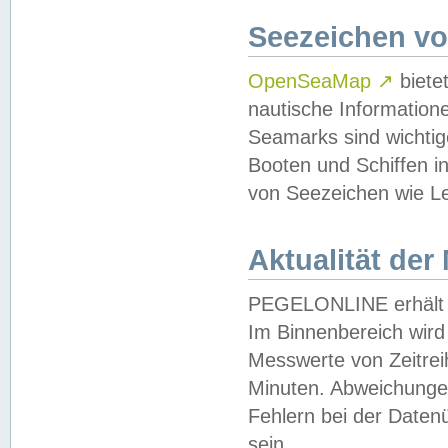
Seezeichen v
OpenSeaMap
↗
biete
nautische Information
Seamarks sind wichtig
Booten und Schiffen i
von Seezeichen wie Le
Aktualität der
PEGELONLINE erhält u
Im Binnenbereich wird 
Messwerte von Zeitreih
Minuten. Abweichungen
Fehlern bei der Daten
sein.