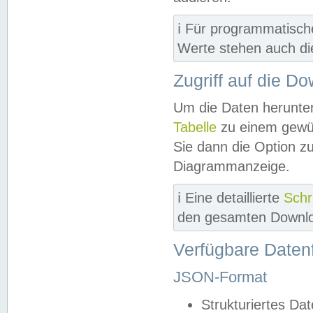
ℹ️ Für programmatisch
Werte stehen auch d
Zugriff auf die D
Um die Daten herunter
Tabelle
zu einem gewün
Sie dann die Option z
Diagrammanzeige.
ℹ️ Eine detaillierte
Schr
den gesamten Downlo
Verfügbare Daten
JSON-Format
Strukturiertes Da