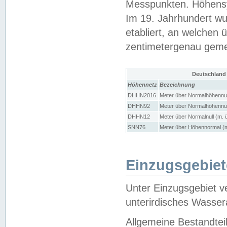
Messpunkten. Höhensy
Im 19. Jahrhundert wu
etabliert, an welchen 
zentimetergenau gem
Deutschland
Höhennetz
Bezeichnung
DHHN2016
Meter über Normalhöhennul
DHHN92
Meter über Normalhöhennul
DHHN12
Meter über Normalnull (m. 
SNN76
Meter über Höhennormal (m
Einzugsgebiet
Unter Einzugsgebiet v
unterirdisches Wasser
Allgemeine Bestandtei