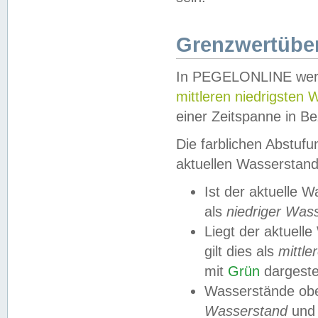
Grenzwertüber
In PEGELONLINE werde
mittleren niedrigsten
einer Zeitspanne in Be
Die farblichen Abstuf
aktuellen Wasserstand
Ist der aktuelle 
als
niedriger Was
Liegt der aktue
gilt dies als
mittle
mit
Grün
dargestel
Wasserstände obe
Wasserstand
und