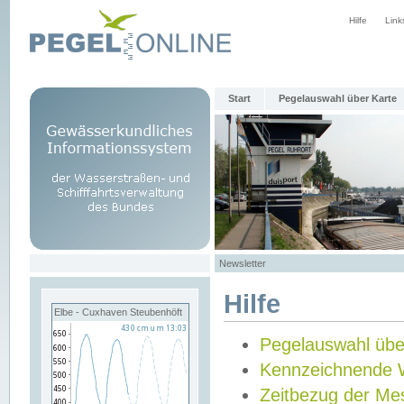
Hilfe
Link
Start
Pegelauswahl über Karte
Newsletter
Hilfe
Elbe - Cuxhaven Steubenhöft
Pegelauswahl übe
Kennzeichnende 
Zeitbezug der Me