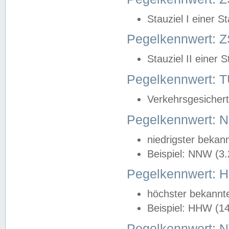
Stauziel I einer S
Pegelkennwert: Z
Stauziel II einer 
Pegelkennwert:
Verkehrsgesichert
Pegelkennwert:
niedrigster bekan
Beispiel: NNW (3
Pegelkennwert:
höchster bekannt
Beispiel: HHW (1
Pegelkennwert: 