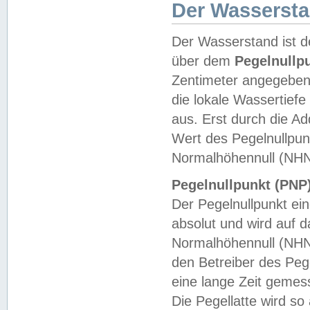
Der Wasserst
Der Wasserstand ist d
über dem
Pegelnullp
Zentimeter angegeben
die lokale Wassertie
aus. Erst durch die A
Wert des Pegelnullpun
Normalhöhennull (NHN
Pegelnullpunkt (PNP)
Der Pegelnullpunkt ei
absolut und wird auf
Normalhöhennull (NHN
den Betreiber des Pege
eine lange Zeit geme
Die Pegellatte wird s