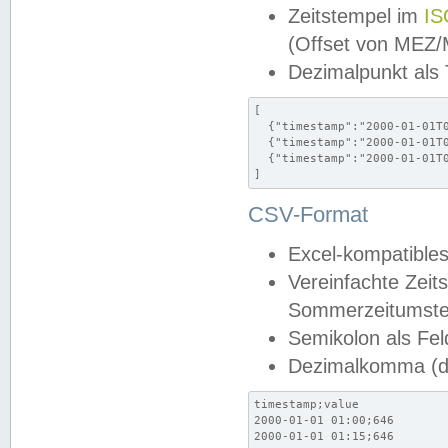
Zeitstempel im
IS
(Offset von MEZ
Dezimalpunkt als
[

  {"timestamp":"2000-01-01T0
  {"timestamp":"2000-01-01T0
  {"timestamp":"2000-01-01T0
]
CSV-Format
Excel-kompatibles
Vereinfachte Zeit
Sommerzeitumstel
Semikolon als Fel
Dezimalkomma (de
timestamp;value

2000-01-01 01:00;646

2000-01-01 01:15;646
