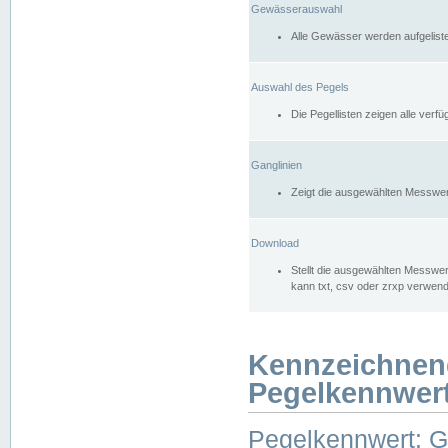
Gewässerauswahl
Alle Gewässer werden aufgelist
Auswahl des Pegels
Die Pegellisten zeigen alle ver
Ganglinien
Zeigt die ausgewählten Messwer
Download
Stellt die ausgewählten Messwer
kann txt, csv oder zrxp verwen
Kennzeichnen
Pegelkennwer
Pegelkennwert: 