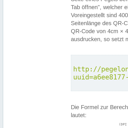
Tab öffnen", welcher 
Voreingestellt sind 4
Seitenlänge des QR-C
QR-Code von 4cm × 4c
ausdrucken, so setzt 
http://pegelo
uuid=a6ee8177
Die Formel zur Berech
lautet:
			(DPI × Druckkantenlänge in cm) ÷ 2,54 = Kantenlänge in Pixel
