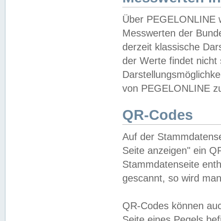
Über PEGELONLINE wer
Messwerten der Bundes
derzeit klassische Da
der Werte findet nicht 
Darstellungsmöglichkei
von PEGELONLINE zu 
QR-Codes
Auf der Stammdatensei
Seite anzeigen" ein Q
Stammdatenseite enthä
gescannt, so wird man
QR-Codes können auc
Seite eines Pegels be