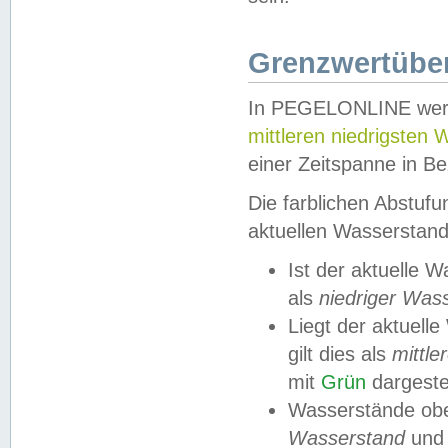
Grenzwertüber
In PEGELONLINE werde
mittleren niedrigsten
einer Zeitspanne in Be
Die farblichen Abstuf
aktuellen Wasserstand
Ist der aktuelle 
als
niedriger Was
Liegt der aktue
gilt dies als
mittle
mit
Grün
dargestel
Wasserstände obe
Wasserstand
und