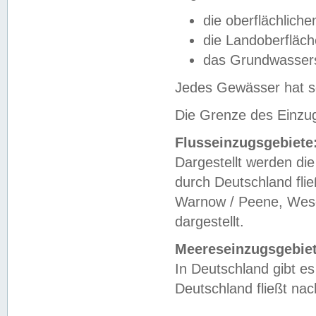
die oberflächlich
die Landoberfläc
das Grundwasser
Jedes Gewässer hat se
Die Grenze des Einzug
Flusseinzugsgebiete
Dargestellt werden die
durch Deutschland fli
Warnow / Peene, Weser
dargestellt.
Meereseinzugsgebiet
In Deutschland gibt 
Deutschland fließt n