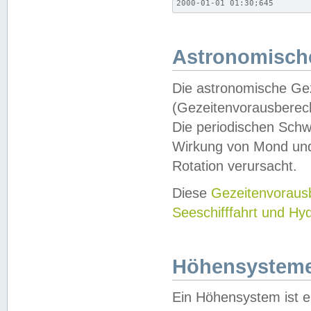
2000-01-01 01:30;645
Astronomische
Die astronomische Gez
(Gezeitenvorausberec
Die periodischen Schw
Wirkung von Mond und
Rotation verursacht.
Diese
Gezeitenvorau
Seeschifffahrt und Hy
Höhensystem
Ein Höhensystem ist e