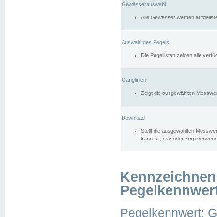
Gewässerauswahl
Alle Gewässer werden aufgelist
Auswahl des Pegels
Die Pegellisten zeigen alle ver
Ganglinien
Zeigt die ausgewählten Messwer
Download
Stellt die ausgewählten Messwer
kann txt, csv oder zrxp verwen
Kennzeichnen
Pegelkennwer
Pegelkennwert: 