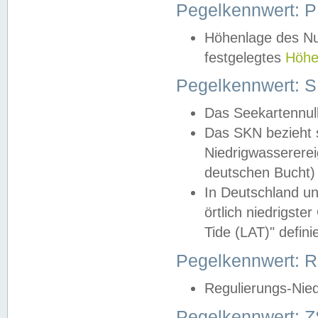
Pegelkennwert: 
Höhenlage des Nul
festgelegtes
Höhe
Pegelkennwert: 
Das Seekartennull
Das SKN bezieht s
Niedrigwassererei
deutschen Bucht) 
In Deutschland un
örtlich niedrigst
Tide (LAT)" definie
Pegelkennwert:
Regulierungs-Nie
Pegelkennwert: Z