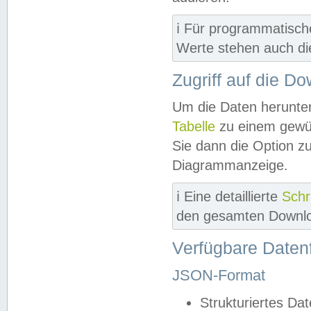
ℹ️ Für programmatisch
Werte stehen auch d
Zugriff auf die D
Um die Daten herunter
Tabelle
zu einem gewün
Sie dann die Option z
Diagrammanzeige.
ℹ️ Eine detaillierte
Schr
den gesamten Downlo
Verfügbare Daten
JSON-Format
Strukturiertes Da