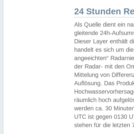
24 Stunden R
Als Quelle dient ein n
gleitende 24h-Aufsum
Dieser Layer enthält
handelt es sich um di
angeeichten“ Radarnie
der Radar- mit den O
Mittelung von Differe
Auflösung. Das Produk
Hochwasservorhersagez
räumlich hoch aufgelö
werden ca. 30 Minuten
UTC ist gegen 0130 UTC
stehen für die letzten