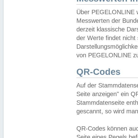
Über PEGELONLINE wer
Messwerten der Bundes
derzeit klassische Da
der Werte findet nicht 
Darstellungsmöglichkei
von PEGELONLINE zu 
QR-Codes
Auf der Stammdatensei
Seite anzeigen" ein Q
Stammdatenseite enthä
gescannt, so wird man
QR-Codes können auc
Seite eines Pegels be