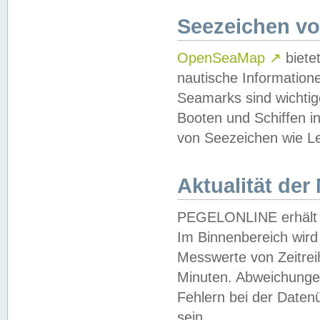
Seezeichen v
OpenSeaMap
↗
biete
nautische Information
Seamarks sind wichtig
Booten und Schiffen i
von Seezeichen wie Le
Aktualität der
PEGELONLINE erhält u
Im Binnenbereich wird 
Messwerte von Zeitreih
Minuten. Abweichungen
Fehlern bei der Daten
sein.