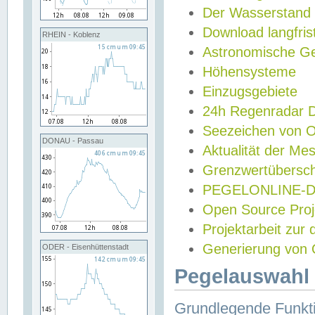
Der Wasserstand
Download langfris
RHEIN - Koblenz
Astronomische Gez
Höhensysteme
Einzugsgebiete
24h Regenradar
Seezeichen von 
DONAU - Passau
Aktualität der Me
Grenzwertübersch
PEGELONLINE-Di
Open Source Projek
Projektarbeit zur
Generierung von 
ODER - Eisenhüttenstadt
Pegelauswahl 
Grundlegende Funkti