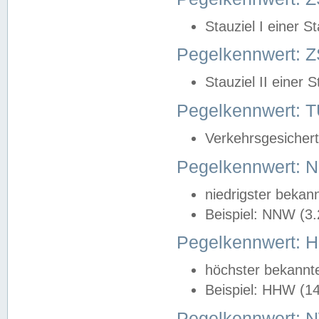
Stauziel I einer S
Pegelkennwert: Z
Stauziel II einer 
Pegelkennwert:
Verkehrsgesichert
Pegelkennwert:
niedrigster bekan
Beispiel: NNW (3
Pegelkennwert:
höchster bekannt
Beispiel: HHW (1
Pegelkennwert: 