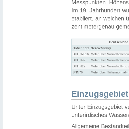
Messpunkten. Höhensy
Im 19. Jahrhundert wu
etabliert, an welchen 
zentimetergenau gem
Deutschland
Höhennetz
Bezeichnung
DHHN2016
Meter über Normalhöhennul
DHHN92
Meter über Normalhöhennul
DHHN12
Meter über Normalnull (m. 
SNN76
Meter über Höhennormal (m
Einzugsgebiet
Unter Einzugsgebiet v
unterirdisches Wasser
Allgemeine Bestandtei