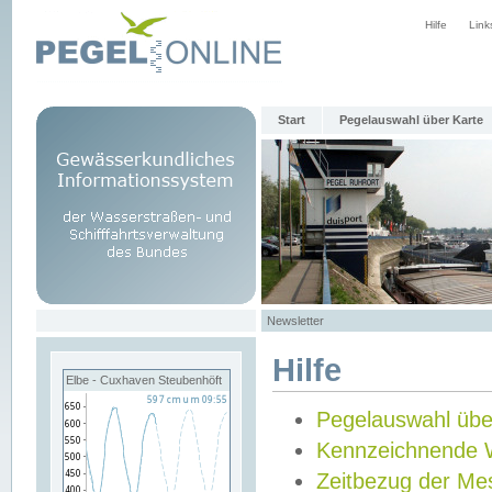
Hilfe
Link
Start
Pegelauswahl über Karte
Newsletter
Hilfe
Elbe - Cuxhaven Steubenhöft
Pegelauswahl übe
Kennzeichnende 
Zeitbezug der Me