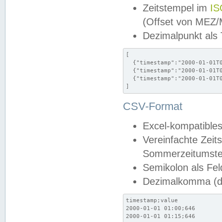
Zeitstempel im
IS
(Offset von MEZ
Dezimalpunkt als
[

  {"timestamp":"2000-01-01T0
  {"timestamp":"2000-01-01T0
  {"timestamp":"2000-01-01T0
]
CSV-Format
Excel-kompatibles
Vereinfachte Zeit
Sommerzeitumstel
Semikolon als Fel
Dezimalkomma (de
timestamp;value

2000-01-01 01:00;646

2000-01-01 01:15;646
