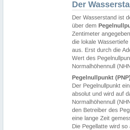
Der Wasserst
Der Wasserstand ist d
über dem
Pegelnullp
Zentimeter angegeben
die lokale Wassertie
aus. Erst durch die A
Wert des Pegelnullpun
Normalhöhennull (NHN
Pegelnullpunkt (PNP)
Der Pegelnullpunkt ei
absolut und wird auf
Normalhöhennull (NHN
den Betreiber des Pege
eine lange Zeit geme
Die Pegellatte wird s