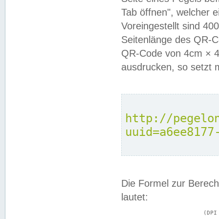
Tab öffnen", welcher 
Voreingestellt sind 4
Seitenlänge des QR-C
QR-Code von 4cm × 4c
ausdrucken, so setzt 
http://pegelo
uuid=a6ee8177
Die Formel zur Berech
lautet:
			(DPI × Druckkantenlänge in cm) ÷ 2,54 = Kantenlänge in Pixel
