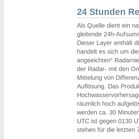
24 Stunden R
Als Quelle dient ein n
gleitende 24h-Aufsum
Dieser Layer enthält
handelt es sich um di
angeeichten“ Radarnie
der Radar- mit den O
Mittelung von Differe
Auflösung. Das Produk
Hochwasservorhersagez
räumlich hoch aufgelö
werden ca. 30 Minuten
UTC ist gegen 0130 UTC
stehen für die letzten