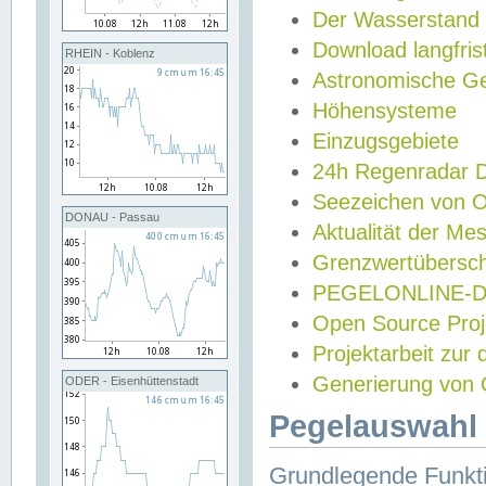
Der Wasserstand
Download langfris
RHEIN - Koblenz
Astronomische Gez
Höhensysteme
Einzugsgebiete
24h Regenradar
Seezeichen von 
DONAU - Passau
Aktualität der Me
Grenzwertübersch
PEGELONLINE-Di
Open Source Projek
Projektarbeit zur
Generierung von 
ODER - Eisenhüttenstadt
Pegelauswahl 
Grundlegende Funkti