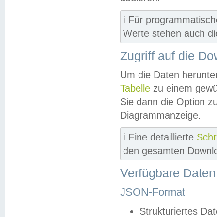
ℹ️ Für programmatisch
Werte stehen auch d
Zugriff auf die D
Um die Daten herunter
Tabelle
zu einem gewün
Sie dann die Option z
Diagrammanzeige.
ℹ️ Eine detaillierte
Schr
den gesamten Downlo
Verfügbare Daten
JSON-Format
Strukturiertes Da