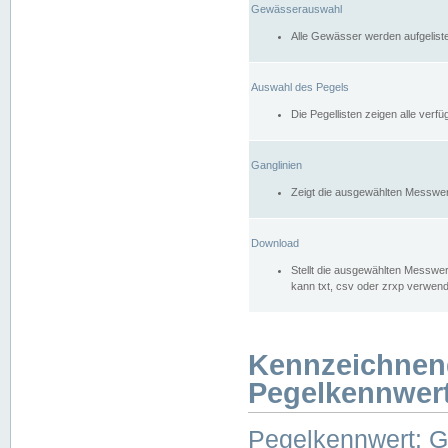
Gewässerauswahl
Alle Gewässer werden aufgelist
Auswahl des Pegels
Die Pegellisten zeigen alle ver
Ganglinien
Zeigt die ausgewählten Messwer
Download
Stellt die ausgewählten Messwer
kann txt, csv oder zrxp verwen
Kennzeichnen
Pegelkennwer
Pegelkennwert: 