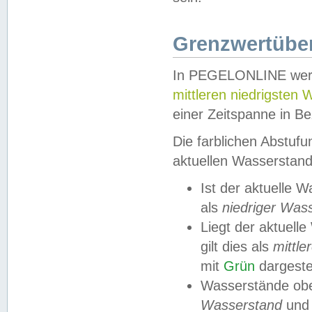
Grenzwertüber
In PEGELONLINE werde
mittleren niedrigsten
einer Zeitspanne in Be
Die farblichen Abstuf
aktuellen Wasserstand
Ist der aktuelle 
als
niedriger Was
Liegt der aktue
gilt dies als
mittle
mit
Grün
dargestel
Wasserstände obe
Wasserstand
und