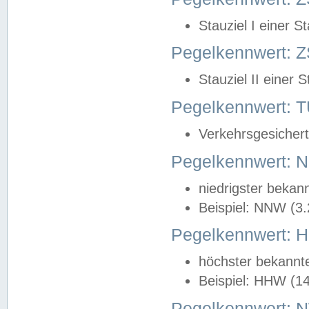
Stauziel I einer S
Pegelkennwert: Z
Stauziel II einer 
Pegelkennwert:
Verkehrsgesichert
Pegelkennwert:
niedrigster bekan
Beispiel: NNW (3
Pegelkennwert:
höchster bekannt
Beispiel: HHW (1
Pegelkennwert: 