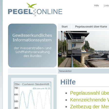
Hilfe
Link
Start
Pegelauswahl über Karte
Newsletter
Hilfe
Elbe - Cuxhaven Steubenhöft
Pegelauswahl übe
Kennzeichnende 
Zeitbezug der Me