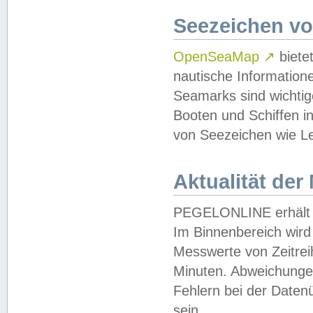
Seezeichen v
OpenSeaMap
↗
biete
nautische Information
Seamarks sind wichtig
Booten und Schiffen i
von Seezeichen wie Le
Aktualität der
PEGELONLINE erhält u
Im Binnenbereich wird 
Messwerte von Zeitreih
Minuten. Abweichungen
Fehlern bei der Daten
sein.