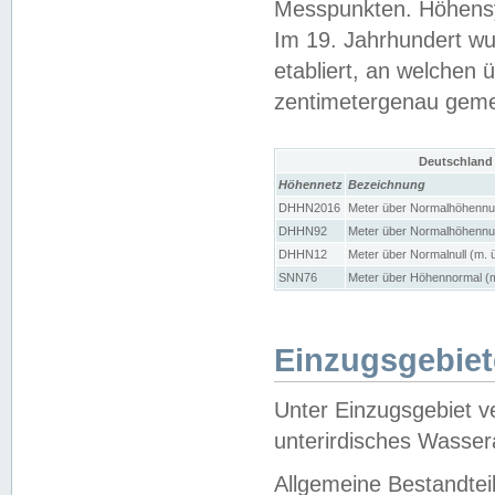
Messpunkten. Höhensy
Im 19. Jahrhundert wu
etabliert, an welchen 
zentimetergenau gem
Deutschland
Höhennetz
Bezeichnung
DHHN2016
Meter über Normalhöhennul
DHHN92
Meter über Normalhöhennul
DHHN12
Meter über Normalnull (m. 
SNN76
Meter über Höhennormal (m
Einzugsgebiet
Unter Einzugsgebiet v
unterirdisches Wasser
Allgemeine Bestandtei