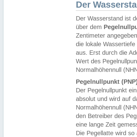
Der Wasserst
Der Wasserstand ist d
über dem
Pegelnullp
Zentimeter angegeben
die lokale Wassertie
aus. Erst durch die A
Wert des Pegelnullpun
Normalhöhennull (NHN
Pegelnullpunkt (PNP)
Der Pegelnullpunkt ei
absolut und wird auf
Normalhöhennull (NHN
den Betreiber des Pege
eine lange Zeit geme
Die Pegellatte wird s