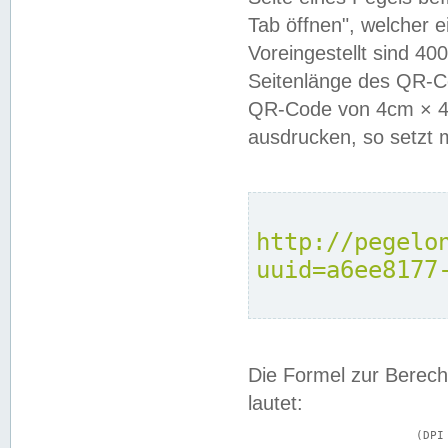
Tab öffnen", welcher 
Voreingestellt sind 4
Seitenlänge des QR-C
QR-Code von 4cm × 4c
ausdrucken, so setzt 
http://pegelo
uuid=a6ee8177
Die Formel zur Berech
lautet:
			(DPI × Druckkantenlänge in cm) ÷ 2,54 = Kantenlänge in Pixel
