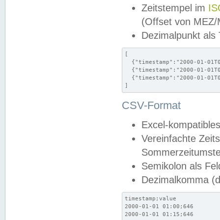
Zeitstempel im
IS
(Offset von MEZ
Dezimalpunkt als
[

  {"timestamp":"2000-01-01T0
  {"timestamp":"2000-01-01T0
  {"timestamp":"2000-01-01T0
]
CSV-Format
Excel-kompatibles
Vereinfachte Zeit
Sommerzeitumstel
Semikolon als Fel
Dezimalkomma (de
timestamp;value

2000-01-01 01:00;646

2000-01-01 01:15;646
