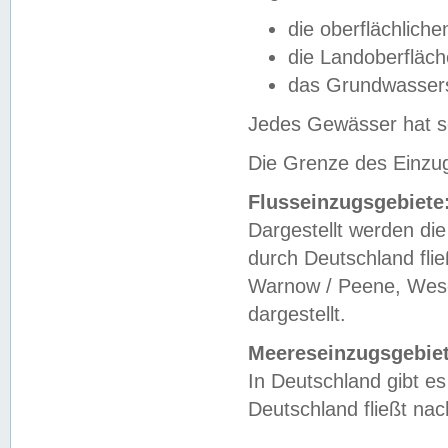
die oberflächlich
die Landoberfläc
das Grundwasser
Jedes Gewässer hat se
Die Grenze des Einzug
Flusseinzugsgebiete
Dargestellt werden die
durch Deutschland fli
Warnow / Peene, Weser
dargestellt.
Meereseinzugsgebiet
In Deutschland gibt 
Deutschland fließt n