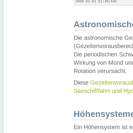
2000-01-01 01:30;645
Astronomische
Die astronomische Gez
(Gezeitenvorausberec
Die periodischen Schw
Wirkung von Mond und
Rotation verursacht.
Diese
Gezeitenvorau
Seeschifffahrt und Hy
Höhensystem
Ein Höhensystem ist e