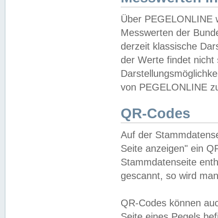
Über PEGELONLINE wer
Messwerten der Bundes
derzeit klassische Da
der Werte findet nicht 
Darstellungsmöglichkei
von PEGELONLINE zu 
QR-Codes
Auf der Stammdatensei
Seite anzeigen" ein Q
Stammdatenseite enthä
gescannt, so wird man
QR-Codes können auc
Seite eines Pegels be