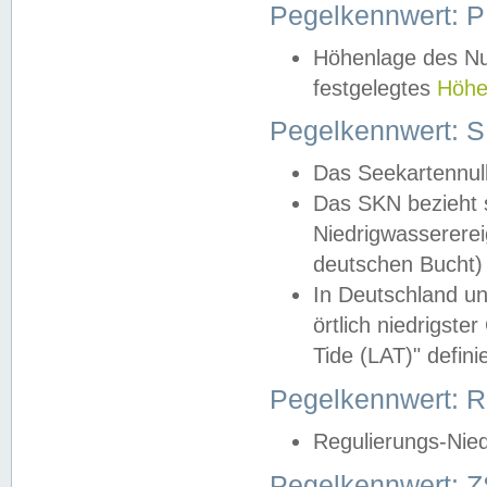
Pegelkennwert: 
Höhenlage des Nul
festgelegtes
Höhe
Pegelkennwert: 
Das Seekartennull
Das SKN bezieht s
Niedrigwassererei
deutschen Bucht) 
In Deutschland un
örtlich niedrigst
Tide (LAT)" definie
Pegelkennwert:
Regulierungs-Nie
Pegelkennwert: Z