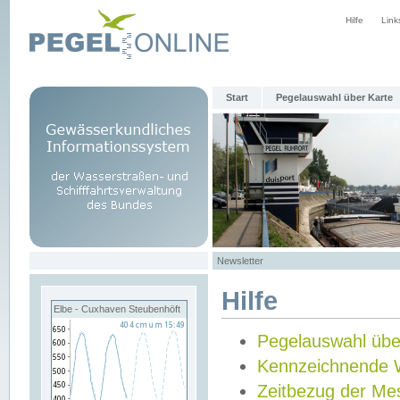
Hilfe
Link
Start
Pegelauswahl über Karte
Newsletter
Hilfe
Elbe - Cuxhaven Steubenhöft
Pegelauswahl übe
Kennzeichnende 
Zeitbezug der Me