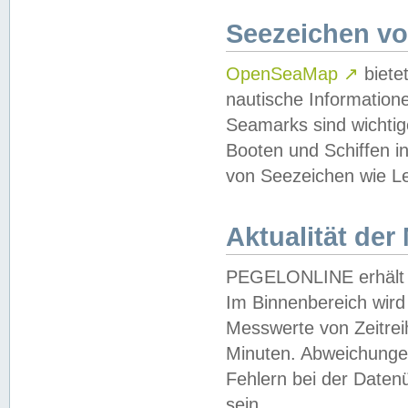
Seezeichen v
OpenSeaMap
↗
biete
nautische Information
Seamarks sind wichtig
Booten und Schiffen i
von Seezeichen wie Le
Aktualität der
PEGELONLINE erhält u
Im Binnenbereich wird 
Messwerte von Zeitreih
Minuten. Abweichungen
Fehlern bei der Daten
sein.