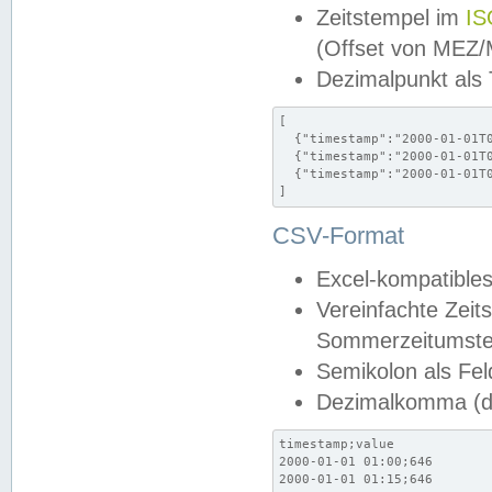
Zeitstempel im
IS
(Offset von MEZ
Dezimalpunkt als
[

  {"timestamp":"2000-01-01T0
  {"timestamp":"2000-01-01T0
  {"timestamp":"2000-01-01T0
]
CSV-Format
Excel-kompatibles
Vereinfachte Zeit
Sommerzeitumstel
Semikolon als Fel
Dezimalkomma (de
timestamp;value

2000-01-01 01:00;646

2000-01-01 01:15;646
