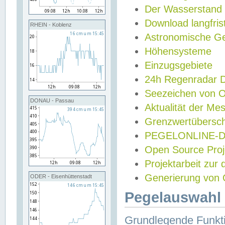
Der Wasserstand
Download langfris
RHEIN - Koblenz
Astronomische Gez
Höhensysteme
Einzugsgebiete
24h Regenradar
Seezeichen von 
DONAU - Passau
Aktualität der Me
Grenzwertübersch
PEGELONLINE-Di
Open Source Projek
Projektarbeit zur
Generierung von 
ODER - Eisenhüttenstadt
Pegelauswahl 
Grundlegende Funkti