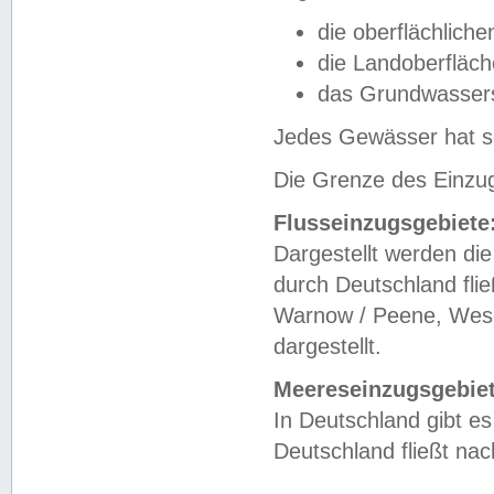
die oberflächlich
die Landoberfläc
das Grundwasser
Jedes Gewässer hat se
Die Grenze des Einzug
Flusseinzugsgebiete
Dargestellt werden die
durch Deutschland fli
Warnow / Peene, Weser
dargestellt.
Meereseinzugsgebiet
In Deutschland gibt 
Deutschland fließt n