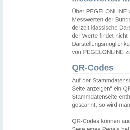
Über PEGELONLINE wer
Messwerten der Bundes
derzeit klassische Da
der Werte findet nicht 
Darstellungsmöglichkei
von PEGELONLINE zu 
QR-Codes
Auf der Stammdatensei
Seite anzeigen" ein Q
Stammdatenseite enthä
gescannt, so wird man
QR-Codes können auc
Seite eines Pegels be