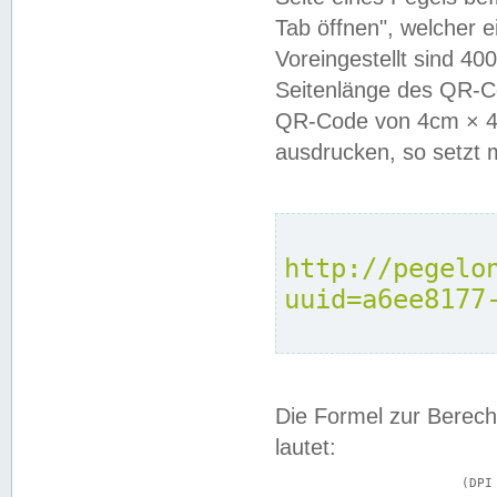
Tab öffnen", welcher 
Voreingestellt sind 4
Seitenlänge des QR-C
QR-Code von 4cm × 4c
ausdrucken, so setzt 
http://pegelo
uuid=a6ee8177
Die Formel zur Berech
lautet:
			(DPI × Druckkantenlänge in cm) ÷ 2,54 = Kantenlänge in Pixel
