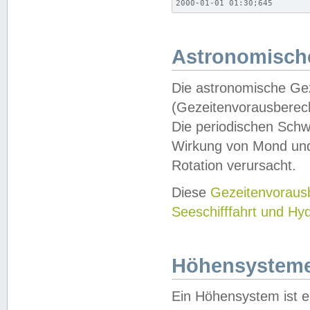
2000-01-01 01:30;645
Astronomische
Die astronomische Gez
(Gezeitenvorausberec
Die periodischen Schw
Wirkung von Mond und
Rotation verursacht.
Diese
Gezeitenvorau
Seeschifffahrt und Hy
Höhensystem
Ein Höhensystem ist e