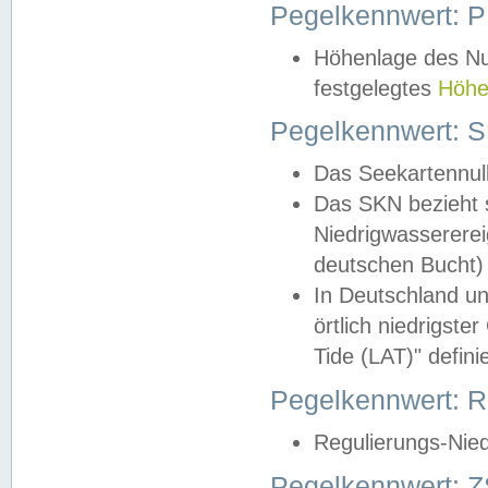
Pegelkennwert: 
Höhenlage des Nul
festgelegtes
Höhe
Pegelkennwert: 
Das Seekartennull
Das SKN bezieht s
Niedrigwassererei
deutschen Bucht) 
In Deutschland un
örtlich niedrigst
Tide (LAT)" definie
Pegelkennwert:
Regulierungs-Nie
Pegelkennwert: Z