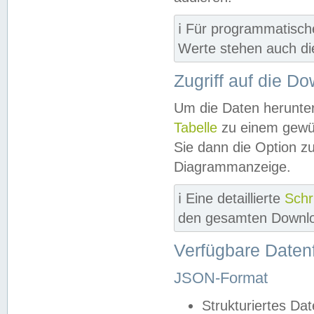
ℹ️ Für programmatisch
Werte stehen auch d
Zugriff auf die D
Um die Daten herunter
Tabelle
zu einem gewün
Sie dann die Option z
Diagrammanzeige.
ℹ️ Eine detaillierte
Schr
den gesamten Downlo
Verfügbare Daten
JSON-Format
Strukturiertes Da