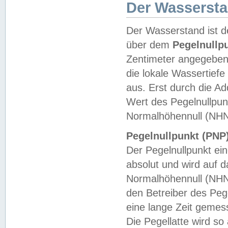
Der Wasserst
Der Wasserstand ist d
über dem
Pegelnullp
Zentimeter angegeben
die lokale Wassertie
aus. Erst durch die A
Wert des Pegelnullpun
Normalhöhennull (NHN
Pegelnullpunkt (PNP)
Der Pegelnullpunkt ei
absolut und wird auf
Normalhöhennull (NHN
den Betreiber des Pege
eine lange Zeit geme
Die Pegellatte wird s