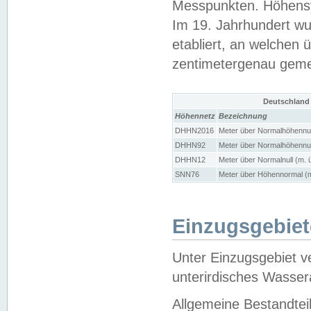
Messpunkten. Höhensy
Im 19. Jahrhundert wu
etabliert, an welchen 
zentimetergenau gem
Deutschland
Höhennetz
Bezeichnung
DHHN2016
Meter über Normalhöhennul
DHHN92
Meter über Normalhöhennul
DHHN12
Meter über Normalnull (m. 
SNN76
Meter über Höhennormal (m
Einzugsgebiet
Unter Einzugsgebiet v
unterirdisches Wasser
Allgemeine Bestandtei