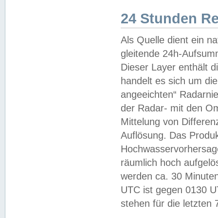
24 Stunden R
Als Quelle dient ein n
gleitende 24h-Aufsum
Dieser Layer enthält
handelt es sich um di
angeeichten“ Radarnie
der Radar- mit den O
Mittelung von Differe
Auflösung. Das Produk
Hochwasservorhersagez
räumlich hoch aufgelö
werden ca. 30 Minuten
UTC ist gegen 0130 UTC
stehen für die letzten