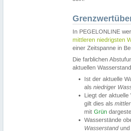
Grenzwertüber
In PEGELONLINE werde
mittleren niedrigsten
einer Zeitspanne in Be
Die farblichen Abstuf
aktuellen Wasserstand
Ist der aktuelle 
als
niedriger Was
Liegt der aktue
gilt dies als
mittle
mit
Grün
dargestel
Wasserstände obe
Wasserstand
und