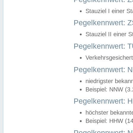
Stauziel I einer S
Pegelkennwert: Z
Stauziel II einer 
Pegelkennwert:
Verkehrsgesichert
Pegelkennwert:
niedrigster bekan
Beispiel: NNW (3
Pegelkennwert:
höchster bekannt
Beispiel: HHW (1
Pegelkennwert: 