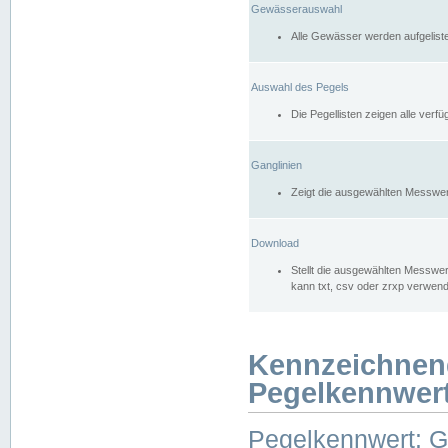
Gewässerauswahl
Alle Gewässer werden aufgelist
Auswahl des Pegels
Die Pegellisten zeigen alle ver
Ganglinien
Zeigt die ausgewählten Messwer
Download
Stellt die ausgewählten Messwer
kann txt, csv oder zrxp verwen
Kennzeichnen
Pegelkennwer
Pegelkennwert: 