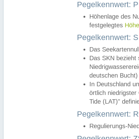
Pegelkennwert: 
Höhenlage des Nul
festgelegtes
Höhe
Pegelkennwert: 
Das Seekartennull
Das SKN bezieht s
Niedrigwassererei
deutschen Bucht) 
In Deutschland un
örtlich niedrigst
Tide (LAT)" definie
Pegelkennwert:
Regulierungs-Nie
Pegelkennwert: Z