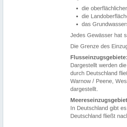
die oberflächlich
die Landoberfläc
das Grundwasser
Jedes Gewässer hat se
Die Grenze des Einzug
Flusseinzugsgebiete
Dargestellt werden die
durch Deutschland fli
Warnow / Peene, Weser
dargestellt.
Meereseinzugsgebiet
In Deutschland gibt 
Deutschland fließt n