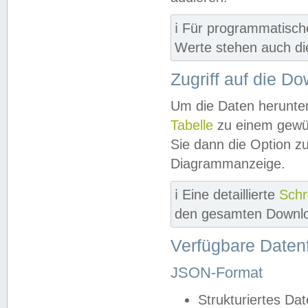
ℹ️ Für programmatisch
Werte stehen auch d
Zugriff auf die D
Um die Daten herunter
Tabelle
zu einem gewün
Sie dann die Option z
Diagrammanzeige.
ℹ️ Eine detaillierte
Schr
den gesamten Downlo
Verfügbare Daten
JSON-Format
Strukturiertes Da