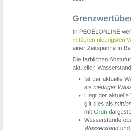
Grenzwertüber
In PEGELONLINE werde
mittleren niedrigsten
einer Zeitspanne in Be
Die farblichen Abstuf
aktuellen Wasserstand
Ist der aktuelle 
als
niedriger Was
Liegt der aktue
gilt dies als
mittle
mit
Grün
dargestel
Wasserstände obe
Wasserstand
und