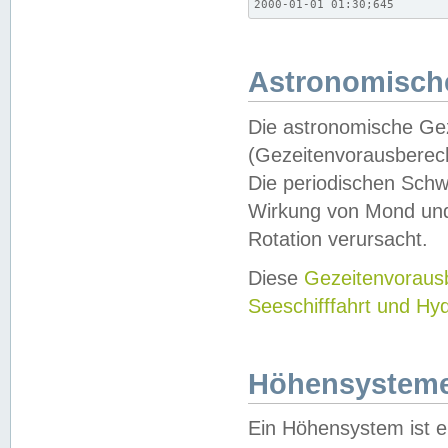
2000-01-01 01:30;645
Astronomische
Die astronomische Gez
(Gezeitenvorausberec
Die periodischen Schw
Wirkung von Mond und
Rotation verursacht.
Diese
Gezeitenvorau
Seeschifffahrt und Hy
Höhensystem
Ein Höhensystem ist e