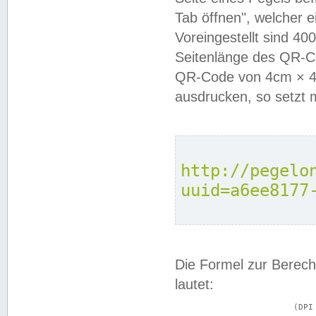
Tab öffnen", welcher 
Voreingestellt sind 4
Seitenlänge des QR-C
QR-Code von 4cm × 4c
ausdrucken, so setzt 
http://pegelo
uuid=a6ee8177
Die Formel zur Berech
lautet:
			(DPI × Druckkantenlänge in cm) ÷ 2,54 = Kantenlänge in Pixel
