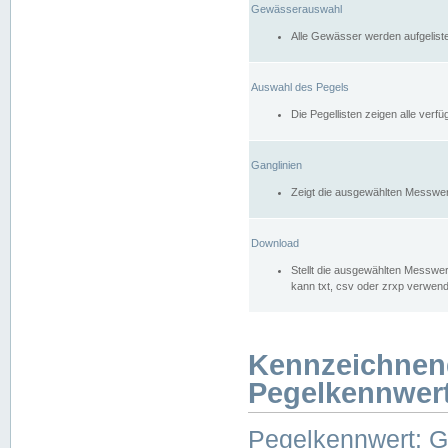
Gewässerauswahl
Alle Gewässer werden aufgelist
Auswahl des Pegels
Die Pegellisten zeigen alle ver
Ganglinien
Zeigt die ausgewählten Messwer
Download
Stellt die ausgewählten Messwer
kann txt, csv oder zrxp verwen
Kennzeichnen
Pegelkennwer
Pegelkennwert: 