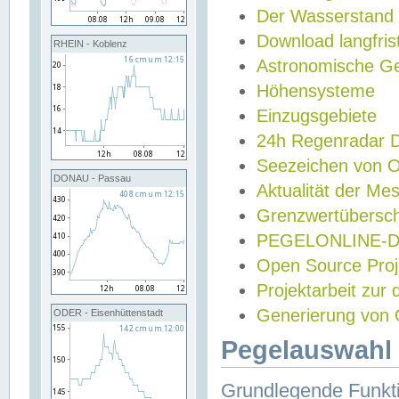
Der Wasserstand
Download langfris
RHEIN - Koblenz
Astronomische Gez
Höhensysteme
Einzugsgebiete
24h Regenradar
Seezeichen von 
DONAU - Passau
Aktualität der Me
Grenzwertübersch
PEGELONLINE-Di
Open Source Projek
Projektarbeit zur
Generierung von 
ODER - Eisenhüttenstadt
Pegelauswahl 
Grundlegende Funkti