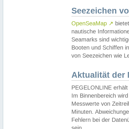
Seezeichen v
OpenSeaMap
↗
biete
nautische Information
Seamarks sind wichtig
Booten und Schiffen i
von Seezeichen wie Le
Aktualität der
PEGELONLINE erhält u
Im Binnenbereich wird 
Messwerte von Zeitreih
Minuten. Abweichungen
Fehlern bei der Daten
sein.