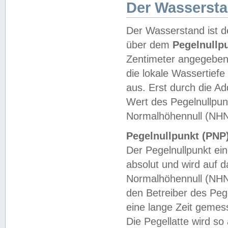
Der Wasserst
Der Wasserstand ist d
über dem
Pegelnullp
Zentimeter angegeben
die lokale Wassertie
aus. Erst durch die A
Wert des Pegelnullpun
Normalhöhennull (NHN
Pegelnullpunkt (PNP)
Der Pegelnullpunkt ei
absolut und wird auf
Normalhöhennull (NHN
den Betreiber des Pege
eine lange Zeit geme
Die Pegellatte wird s