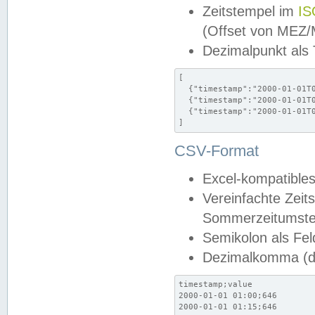
Zeitstempel im
IS
(Offset von MEZ
Dezimalpunkt als
[

  {"timestamp":"2000-01-01T0
  {"timestamp":"2000-01-01T0
  {"timestamp":"2000-01-01T0
]
CSV-Format
Excel-kompatibles
Vereinfachte Zeit
Sommerzeitumstel
Semikolon als Fel
Dezimalkomma (de
timestamp;value

2000-01-01 01:00;646

2000-01-01 01:15;646
