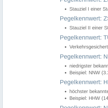
Stauziel I einer S
Pegelkennwert: Z
Stauziel II einer 
Pegelkennwert:
Verkehrsgesichert
Pegelkennwert:
niedrigster bekan
Beispiel: NNW (3
Pegelkennwert:
höchster bekannt
Beispiel: HHW (1
Pegelkennwert: 