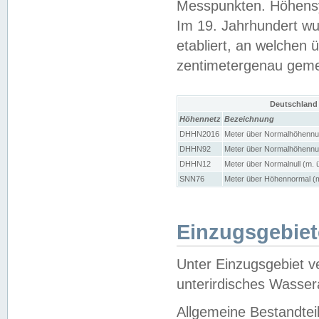
Messpunkten. Höhensy
Im 19. Jahrhundert wu
etabliert, an welchen 
zentimetergenau gem
Deutschland
Höhennetz
Bezeichnung
DHHN2016
Meter über Normalhöhennul
DHHN92
Meter über Normalhöhennul
DHHN12
Meter über Normalnull (m. 
SNN76
Meter über Höhennormal (m
Einzugsgebiet
Unter Einzugsgebiet v
unterirdisches Wasser
Allgemeine Bestandtei