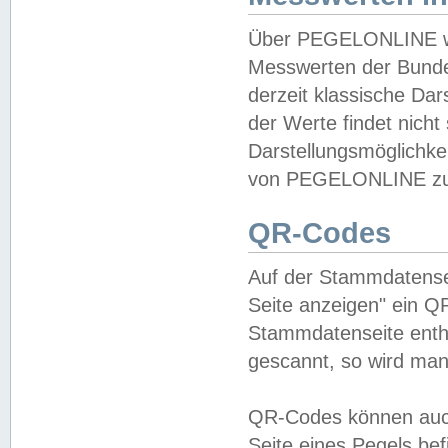
Über PEGELONLINE wer
Messwerten der Bundes
derzeit klassische Da
der Werte findet nicht 
Darstellungsmöglichkei
von PEGELONLINE zu 
QR-Codes
Auf der Stammdatensei
Seite anzeigen" ein Q
Stammdatenseite enthä
gescannt, so wird man
QR-Codes können auc
Seite eines Pegels be