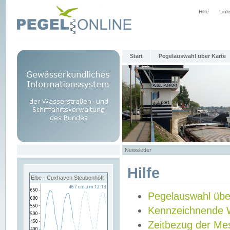
Hilfe
Link
Start
Pegelauswahl über Karte
Newsletter
Hilfe
Elbe - Cuxhaven Steubenhöft
Pegelauswahl übe
Kennzeichnende 
Zeitbezug der Me