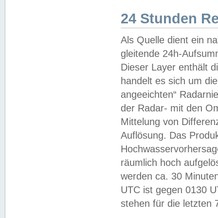
24 Stunden R
Als Quelle dient ein n
gleitende 24h-Aufsum
Dieser Layer enthält
handelt es sich um di
angeeichten“ Radarnie
der Radar- mit den O
Mittelung von Differe
Auflösung. Das Produk
Hochwasservorhersagez
räumlich hoch aufgelö
werden ca. 30 Minuten
UTC ist gegen 0130 UTC
stehen für die letzten