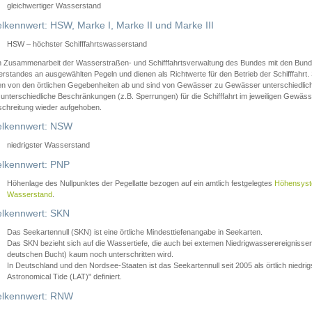
gleichwertiger Wasserstand
lkennwert: HSW, Marke I, Marke II und Marke III
HSW – höchster Schifffahrtswasserstand
in Zusammenarbeit der Wasserstraßen- und Schifffahrtsverwaltung des Bundes mit den Bund
standes an ausgewählten Pegeln und dienen als Richtwerte für den Betrieb der Schifffahrt. 
n von den örtlichen Gegebenheiten ab und sind von Gewässer zu Gewässer unterschiedlich
 unterschiedliche Beschränkungen (z.B. Sperrungen) für die Schifffahrt im jeweiligen Gewäss
schreitung wieder aufgehoben.
lkennwert: NSW
niedrigster Wasserstand
lkennwert: PNP
Höhenlage des Nullpunktes der Pegellatte bezogen auf ein amtlich festgelegtes
Höhensys
Wasserstand
.
lkennwert: SKN
Das Seekartennull (SKN) ist eine örtliche Mindesttiefenangabe in Seekarten.
Das SKN bezieht sich auf die Wassertiefe, die auch bei extemen Niedrigwasserereignissen
deutschen Bucht) kaum noch unterschritten wird.
In Deutschland und den Nordsee-Staaten ist das Seekartennull seit 2005 als örtlich nie
Astronomical Tide (LAT)" definiert.
lkennwert: RNW