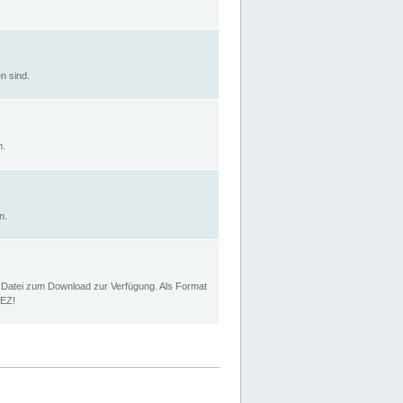
n sind.
n.
n.
p Datei zum Download zur Verfügung. Als Format
MEZ!