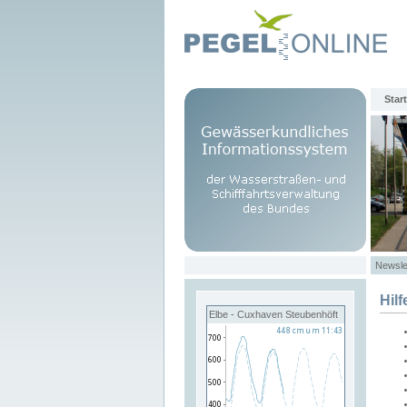
Start
Newsle
Hilf
Elbe - Cuxhaven Steubenhöft