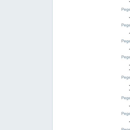
Pege
Pege
Peg
Pege
Pege
Pege
Pege
Peg