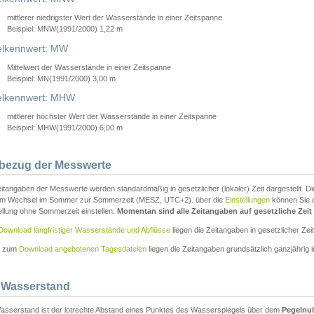
mittlerer niedrigster Wert der Wasserstände in einer Zeitspanne
Beispiel: MNW(1991/2000) 1,22 m
lkennwert: MW
Mittelwert der Wasserstände in einer Zeitspanne
Beispiel: MN(1991/2000) 3,00 m
elkennwert: MHW
mittlerer höchster Wert der Wasserstände in einer Zeitspanne
Beispiel: MHW(1991/2000) 6,00 m
tbezug der Messwerte
itangaben der Messwerte werden standardmäßig in gesetzlicher (lokaler) Zeit dargestellt. D
em Wechsel im Sommer zur Sommerzeit (MESZ, UTC+2). über die
Einstellungen
können Sie d
ellung ohne Sommerzeit einstellen.
Momentan sind alle Zeitangaben auf gesetzliche Zeit e
Download langfristiger Wasserstände und Abflüsse
liegen die Zeitangaben in gesetzlicher Zeit
n zum
Download angebotenen Tagesdateien
liegen die Zeitangaben grundsätzlich ganzjährig in
 Wasserstand
asserstand ist der lotrechte Abstand eines Punktes des Wasserspiegels über dem
Pegelnul