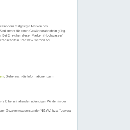
esländern festgelegte Marken des
Sind immer für einen Gewässerabschnitt gültig.
. Bei Erreichen dieser Marken (Hochwasser)
erabschnitt in Kraft bzw. werden bei
tem
. Siehe auch die Informationen zum
 (z.B bei anhaltenden ablandigen Winden in der
drigster Gezeitenwasserstande (NGzW) bzw. "Lowest