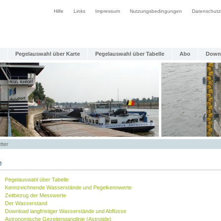
Hilfe
Links
Impressum
Nutzungsbedingungen
Datenschutz
Pegelauswahl über Karte
Pegelauswahl über Tabelle
Abo
Down
tter
e
Pegelauswahl über Tabelle
Kennzeichnende Wasserstände und Pegelkennwerte
Zeitbezug der Messwerte
Der Wasserstand
Download langfristiger Wasserstände und Abflüsse
Astronomische Gezeitenganglinie (Astrotide)