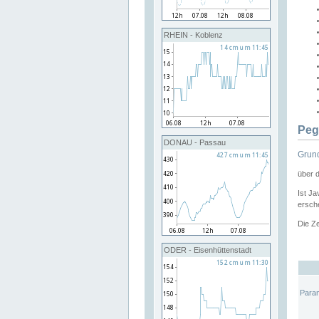
RHEIN - Koblenz
Peg
DONAU - Passau
Grund
über 
Ist Ja
ersche
Die Ze
ODER - Eisenhüttenstadt
Para