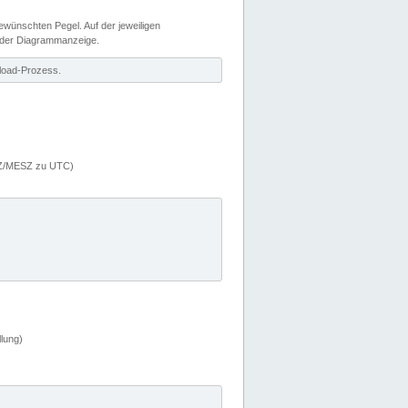
wünschten Pegel. Auf der jeweiligen
 der Diagrammanzeige.
load-Prozess.
MEZ/MESZ zu UTC)
lung)