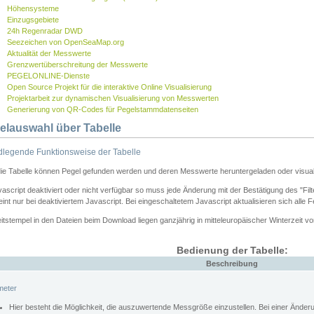
Höhensysteme
Einzugsgebiete
24h Regenradar DWD
Seezeichen von OpenSeaMap.org
Aktualität der Messwerte
Grenzwertüberschreitung der Messwerte
PEGELONLINE-Dienste
Open Source Projekt für die interaktive Online Visualisierung
Projektarbeit zur dynamischen Visualisierung von Messwerten
Generierung von QR-Codes für Pegelstammdatenseiten
elauswahl über Tabelle
legende Funktionsweise der Tabelle
die Tabelle können Pegel gefunden werden und deren Messwerte heruntergeladen oder visuali
vascript deaktiviert oder nicht verfügbar so muss jede Änderung mit der Bestätigung des "Filt
int nur bei deaktiviertem Javascript. Bei eingeschaltetem Javascript aktualisieren sich alle 
itstempel in den Dateien beim Download liegen ganzjährig in mitteleuropäischer Winterzeit vo
Bedienung der Tabelle:
Beschreibung
meter
Hier besteht die Möglichkeit, die auszuwertende Messgröße einzustellen. Bei einer Ände