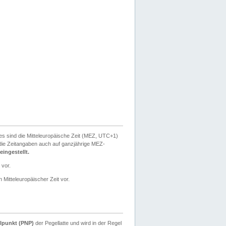
ies sind die Mitteleuropäische Zeit (MEZ, UTC+1)
ie Zeitangaben auch auf ganzjährige MEZ-
ingestellt.
 vor.
 Mitteleuropäischer Zeit vor.
lpunkt (PNP)
der Pegellatte und wird in der Regel