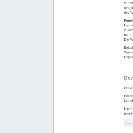
in Ze
umgeb
des W
Pegel
Der P
in Me
unter
Die Pe
Beisp
Wasse
Pegeln
Dow
PEGEL
Bei d
Messf
Die M
jeweil
ℹ️ F