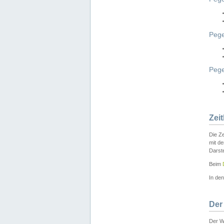
Pege
Peg
Zei
Die Ze
mit d
Darst
Beim
In de
Der
Der W