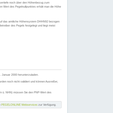
ssertiefe noch über den Höhenbezug zum
en Wert des Pegelnullpunktes erhält man die Höhe
d auf das amtliche Höhensystem DHHN92 bezogen
reiber des Pegels festgelegt und liegt meist
. Januar 2000 herunterzuladen.
den noch nicht validiert und können Ausreißer,
(m ü. NHN) müssen Sie den PNP-Wert des
ie
PEGELONLINE Webservices
zur Verfügung.