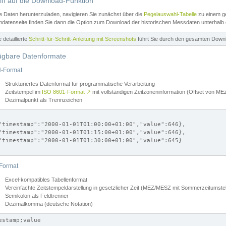
iff auf die Download-Funktion
e Daten herunterzuladen, navigieren Sie zunächst über die
Pegelauswahl-Tabelle
zu einem ge
datenseite finden Sie dann die Option zum Download der historischen Messdaten unterhalb
ne detaillierte
Schritt-für-Schritt-Anleitung mit Screenshots
führt Sie durch den gesamten Down
ügbare Datenformate
-Format
Strukturiertes Datenformat für programmatische Verarbeitung
Zeitstempel im
ISO 8601-Format
↗
mit vollständigen Zeitzoneninformation (Offset von 
Dezimalpunkt als Trennzeichen
"timestamp":"2000-01-01T01:00:00+01:00","value":646},

"timestamp":"2000-01-01T01:15:00+01:00","value":646},

"timestamp":"2000-01-01T01:30:00+01:00","value":645}

Format
Excel-kompatibles Tabellenformat
Vereinfachte Zeitstempeldarstellung in gesetzlicher Zeit (MEZ/MESZ mit Sommerzeitumstel
Semikolon als Feldtrenner
Dezimalkomma (deutsche Notation)
estamp;value
