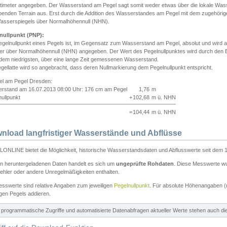
ntimeter angegeben. Der Wasserstand am Pegel sagt somit weder etwas über die lokale Wa
enden Terrain aus. Erst durch die Addition des Wasserstandes am Pegel mit dem zugehörig
asserspiegels über Normalhöhennull (NHN).
nullpunkt (PNP):
egelnullpunkt eines Pegels ist, im Gegensatz zum Wasserstand am Pegel, absolut und wir
ter über Normalhöhennull (NHN) angegeben. Der Wert des Pegelnullpunktes wird durch den Bet
 dem niedrigsten, über eine lange Zeit gemessenen Wasserstand.
gellatte wird so angebracht, dass deren Nullmarkierung dem Pegelnullpunkt entspricht.
iel am Pegel Dresden:
rstand am 16.07.2013 08:00 Uhr: 176 cm am Pegel
1,76
m
ullpunkt
+
102,68
m ü. NHN
=
104,44
m ü. NHN
nload langfristiger Wasserstände und Abflüsse
ONLINE bietet die Möglichkeit, historische Wasserstandsdaten und Abflusswerte seit dem 1
en heruntergeladenen Daten handelt es sich um
ungeprüfte Rohdaten
. Diese Messwerte wur
ehler oder andere Unregelmäßigkeiten enthalten.
esswerte sind relative Angaben zum jeweiligen
Pegelnullpunkt
. Für absolute Höhenangaben 
igen Pegels addieren.
ür programmatische Zugriffe und automatisierte Datenabfragen aktueller Werte stehen auch d