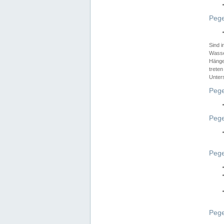
Pege
Sind 
Wasser
Hänge
treten
Unter
Pege
Pege
Pege
Pege