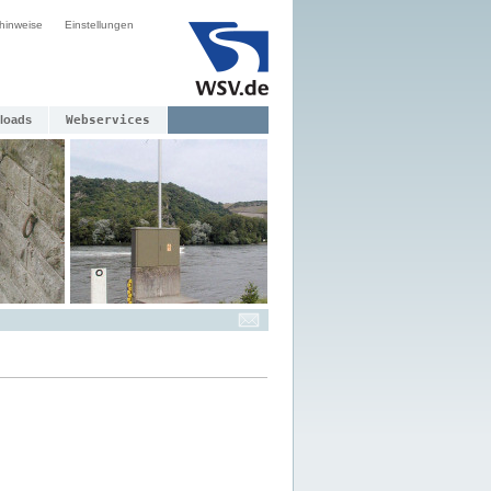
hinweise
Einstellungen
loads
Webservices