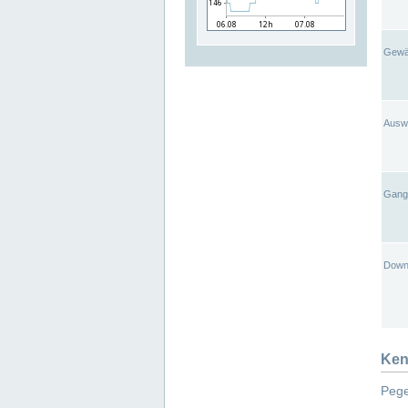
Gewä
Ausw
Gangl
Down
Ken
Pege