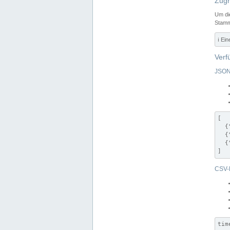
Zugr
Um di
Stamm
ℹ️ Ei
Verf
JSON
[

  {
  {
  {
]
CSV-
tim