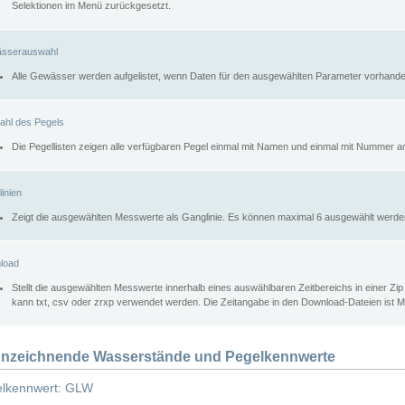
Selektionen im Menü zurückgesetzt.
sserauswahl
Alle Gewässer werden aufgelistet, wenn Daten für den ausgewählten Parameter vorhande
ahl des Pegels
Die Pegellisten zeigen alle verfügbaren Pegel einmal mit Namen und einmal mit Nummer a
inien
Zeigt die ausgewählten Messwerte als Ganglinie. Es können maximal 6 ausgewählt werde
load
Stellt die ausgewählten Messwerte innerhalb eines auswählbaren Zeitbereichs in einer Zi
kann txt, csv oder zrxp verwendet werden. Die Zeitangabe in den Download-Dateien ist 
nzeichnende Wasserstände und Pegelkennwerte
lkennwert: GLW