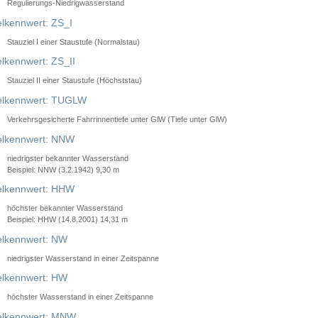
Regulierungs-Niedrigwasserstand
lkennwert: ZS_I
Stauziel I einer Staustufe (Normalstau)
lkennwert: ZS_II
Stauziel II einer Staustufe (Höchststau)
elkennwert: TUGLW
Verkehrsgesicherte Fahrrinnentiefe unter GlW (Tiefe unter GlW)
lkennwert: NNW
niedrigster bekannter Wasserstand
Beispiel: NNW (3.2.1942) 9,30 m
lkennwert: HHW
höchster bekannter Wasserstand
Beispiel: HHW (14.8.2001) 14,31 m
lkennwert: NW
niedrigster Wasserstand in einer Zeitspanne
lkennwert: HW
höchster Wasserstand in einer Zeitspanne
elkennwert: MNW