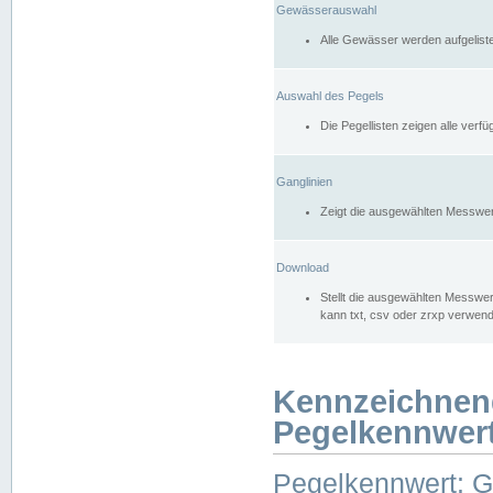
Gewässerauswahl
Alle Gewässer werden aufgelist
Auswahl des Pegels
Die Pegellisten zeigen alle ver
Ganglinien
Zeigt die ausgewählten Messwer
Download
Stellt die ausgewählten Messwer
kann txt, csv oder zrxp verwen
Kennzeichnen
Pegelkennwer
Pegelkennwert: 