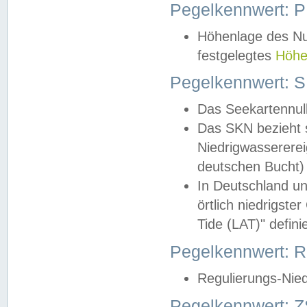
Pegelkennwert: 
Höhenlage des Nul
festgelegtes
Höhe
Pegelkennwert: 
Das Seekartennull
Das SKN bezieht s
Niedrigwassererei
deutschen Bucht) 
In Deutschland un
örtlich niedrigst
Tide (LAT)" definie
Pegelkennwert:
Regulierungs-Nie
Pegelkennwert: Z