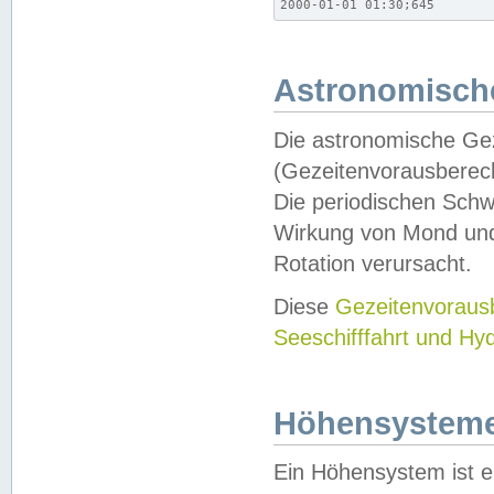
2000-01-01 01:30;645
Astronomische
Die astronomische Gez
(Gezeitenvorausberec
Die periodischen Schw
Wirkung von Mond und
Rotation verursacht.
Diese
Gezeitenvorau
Seeschifffahrt und Hy
Höhensystem
Ein Höhensystem ist e