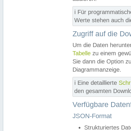
ℹ️ Für programmatisch
Werte stehen auch d
Zugriff auf die D
Um die Daten herunter
Tabelle
zu einem gewün
Sie dann die Option z
Diagrammanzeige.
ℹ️ Eine detaillierte
Schr
den gesamten Downlo
Verfügbare Daten
JSON-Format
Strukturiertes Da