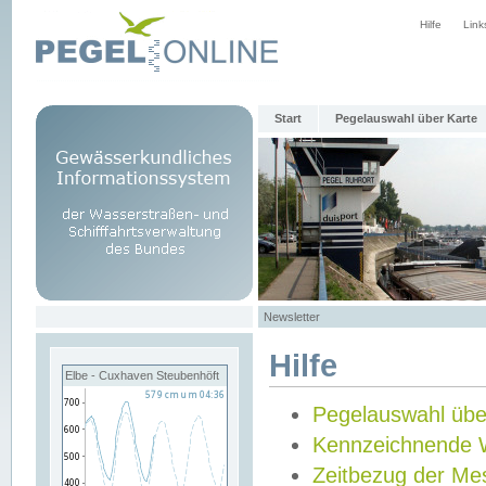
Hilfe
Link
Start
Pegelauswahl über Karte
Newsletter
Hilfe
Elbe - Cuxhaven Steubenhöft
Pegelauswahl übe
Kennzeichnende 
Zeitbezug der Me