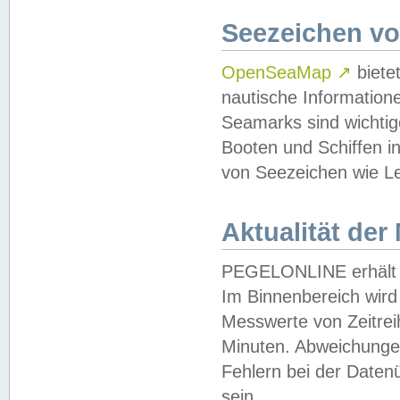
Seezeichen v
OpenSeaMap
↗
biete
nautische Information
Seamarks sind wichtig
Booten und Schiffen i
von Seezeichen wie Le
Aktualität der
PEGELONLINE erhält u
Im Binnenbereich wird 
Messwerte von Zeitreih
Minuten. Abweichungen
Fehlern bei der Daten
sein.