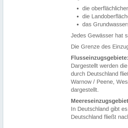
die oberflächlich
die Landoberfläc
das Grundwasser
Jedes Gewässer hat se
Die Grenze des Einzug
Flusseinzugsgebiete
Dargestellt werden die
durch Deutschland fli
Warnow / Peene, Weser
dargestellt.
Meereseinzugsgebiet
In Deutschland gibt 
Deutschland fließt n