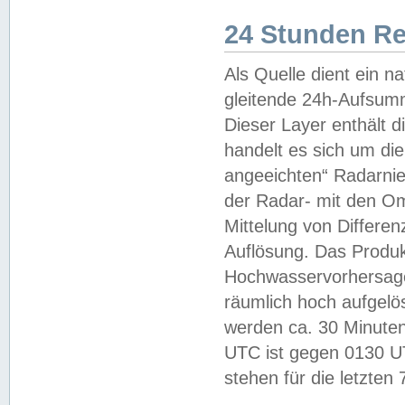
24 Stunden R
Als Quelle dient ein n
gleitende 24h-Aufsum
Dieser Layer enthält
handelt es sich um di
angeeichten“ Radarnie
der Radar- mit den O
Mittelung von Differe
Auflösung. Das Produk
Hochwasservorhersagez
räumlich hoch aufgelö
werden ca. 30 Minuten
UTC ist gegen 0130 UTC
stehen für die letzten