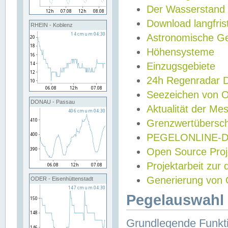
Der Wasserstand
Download langfris
RHEIN - Koblenz
Astronomische Gez
Höhensysteme
Einzugsgebiete
24h Regenradar
Seezeichen von 
DONAU - Passau
Aktualität der Me
Grenzwertübersch
PEGELONLINE-Di
Open Source Projek
Projektarbeit zur
Generierung von 
ODER - Eisenhüttenstadt
Pegelauswahl 
Grundlegende Funkti