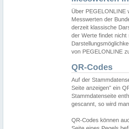
Über PEGELONLINE wer
Messwerten der Bundes
derzeit klassische Da
der Werte findet nicht 
Darstellungsmöglichkei
von PEGELONLINE zu 
QR-Codes
Auf der Stammdatensei
Seite anzeigen" ein Q
Stammdatenseite enthä
gescannt, so wird man
QR-Codes können auc
Seite eines Pegels be