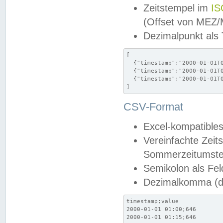
Zeitstempel im
IS
(Offset von MEZ
Dezimalpunkt als
[

  {"timestamp":"2000-01-01T0
  {"timestamp":"2000-01-01T0
  {"timestamp":"2000-01-01T0
]
CSV-Format
Excel-kompatibles
Vereinfachte Zeit
Sommerzeitumstel
Semikolon als Fel
Dezimalkomma (de
timestamp;value

2000-01-01 01:00;646

2000-01-01 01:15;646
