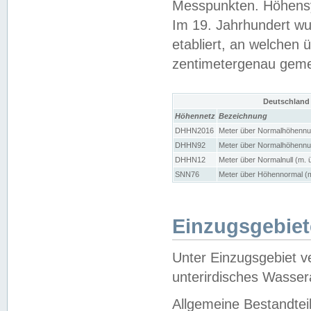
Messpunkten. Höhensy
Im 19. Jahrhundert wu
etabliert, an welchen 
zentimetergenau gem
Deutschland
Höhennetz
Bezeichnung
DHHN2016
Meter über Normalhöhennul
DHHN92
Meter über Normalhöhennul
DHHN12
Meter über Normalnull (m. 
SNN76
Meter über Höhennormal (m
Einzugsgebiet
Unter Einzugsgebiet v
unterirdisches Wasser
Allgemeine Bestandtei