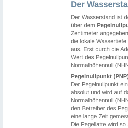
Der Wasserst
Der Wasserstand ist d
über dem
Pegelnullp
Zentimeter angegeben
die lokale Wassertie
aus. Erst durch die A
Wert des Pegelnullpun
Normalhöhennull (NHN
Pegelnullpunkt (PNP)
Der Pegelnullpunkt ei
absolut und wird auf
Normalhöhennull (NHN
den Betreiber des Pege
eine lange Zeit geme
Die Pegellatte wird s