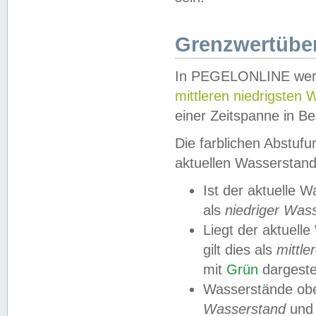
Grenzwertüber
In PEGELONLINE werde
mittleren niedrigsten
einer Zeitspanne in Be
Die farblichen Abstuf
aktuellen Wasserstand
Ist der aktuelle 
als
niedriger Was
Liegt der aktue
gilt dies als
mittle
mit
Grün
dargestel
Wasserstände obe
Wasserstand
und