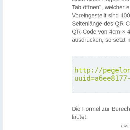
Tab öffnen", welcher 
Voreingestellt sind 4
Seitenlänge des QR-C
QR-Code von 4cm × 4c
ausdrucken, so setzt 
http://pegelo
uuid=a6ee8177
Die Formel zur Berech
lautet:
			(DPI × Druckkantenlänge in cm) ÷ 2,54 = Kantenlänge in Pixel
