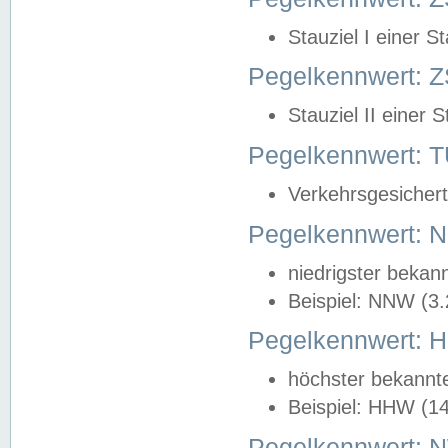
Stauziel I einer S
Pegelkennwert: Z
Stauziel II einer 
Pegelkennwert:
Verkehrsgesichert
Pegelkennwert:
niedrigster bekan
Beispiel: NNW (3
Pegelkennwert:
höchster bekannt
Beispiel: HHW (1
Pegelkennwert: 