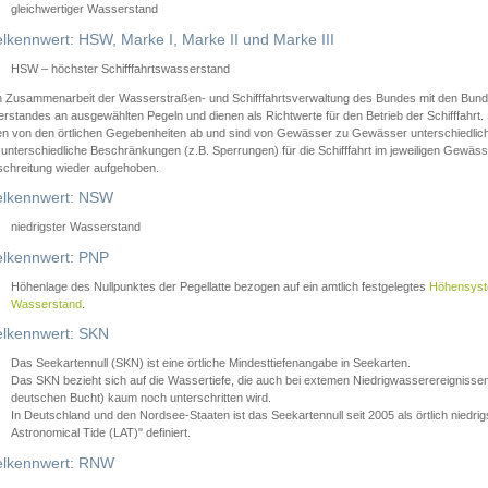
gleichwertiger Wasserstand
lkennwert: HSW, Marke I, Marke II und Marke III
HSW – höchster Schifffahrtswasserstand
in Zusammenarbeit der Wasserstraßen- und Schifffahrtsverwaltung des Bundes mit den Bund
standes an ausgewählten Pegeln und dienen als Richtwerte für den Betrieb der Schifffahrt. 
n von den örtlichen Gegebenheiten ab und sind von Gewässer zu Gewässer unterschiedlich
 unterschiedliche Beschränkungen (z.B. Sperrungen) für die Schifffahrt im jeweiligen Gewäss
schreitung wieder aufgehoben.
lkennwert: NSW
niedrigster Wasserstand
lkennwert: PNP
Höhenlage des Nullpunktes der Pegellatte bezogen auf ein amtlich festgelegtes
Höhensys
Wasserstand
.
lkennwert: SKN
Das Seekartennull (SKN) ist eine örtliche Mindesttiefenangabe in Seekarten.
Das SKN bezieht sich auf die Wassertiefe, die auch bei extemen Niedrigwasserereignissen
deutschen Bucht) kaum noch unterschritten wird.
In Deutschland und den Nordsee-Staaten ist das Seekartennull seit 2005 als örtlich nie
Astronomical Tide (LAT)" definiert.
lkennwert: RNW