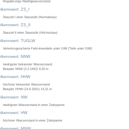
Regulierungs-Niedrigwasserstand
lkennwert: ZS_I
Stauziel I einer Staustufe (Normalstau)
lkennwert: ZS_II
Stauziel II einer Staustufe (Höchststau)
elkennwert: TUGLW
Verkehrsgesicherte Fahrrinnentiefe unter GlW (Tiefe unter GlW)
lkennwert: NNW
niedrigster bekannter Wasserstand
Beispiel: NNW (3.2.1942) 9,30 m
lkennwert: HHW
höchster bekannter Wasserstand
Beispiel: HHW (14.8.2001) 14,31 m
lkennwert: NW
niedrigster Wasserstand in einer Zeitspanne
lkennwert: HW
höchster Wasserstand in einer Zeitspanne
elkennwert: MNW