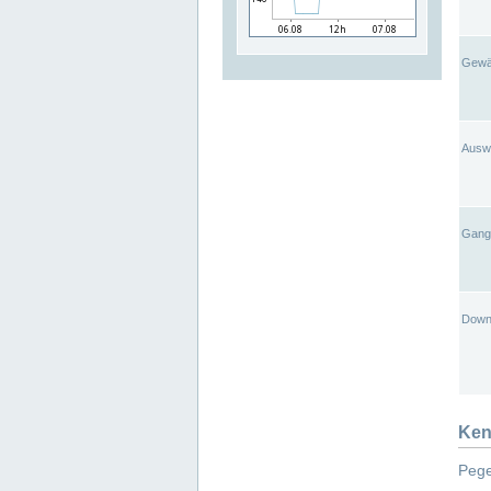
Gewä
Ausw
Gangl
Down
Ken
Pege