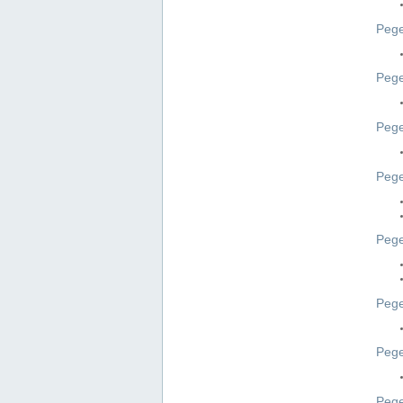
Pege
Pege
Peg
Pege
Pege
Pege
Pege
Peg