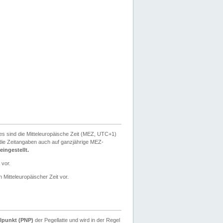
ies sind die Mitteleuropäische Zeit (MEZ, UTC+1)
ie Zeitangaben auch auf ganzjährige MEZ-
ingestellt.
 vor.
 Mitteleuropäischer Zeit vor.
lpunkt (PNP)
der Pegellatte und wird in der Regel