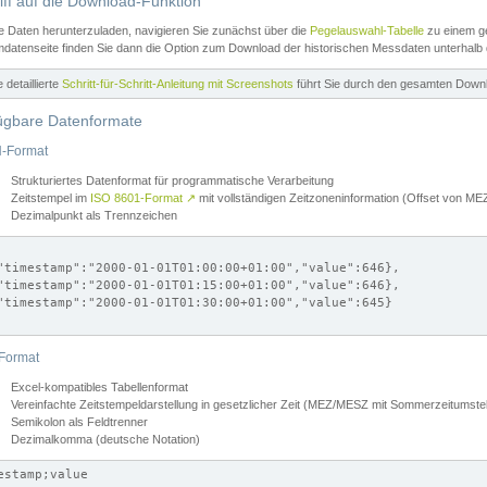
iff auf die Download-Funktion
e Daten herunterzuladen, navigieren Sie zunächst über die
Pegelauswahl-Tabelle
zu einem ge
datenseite finden Sie dann die Option zum Download der historischen Messdaten unterhalb
ne detaillierte
Schritt-für-Schritt-Anleitung mit Screenshots
führt Sie durch den gesamten Down
ügbare Datenformate
-Format
Strukturiertes Datenformat für programmatische Verarbeitung
Zeitstempel im
ISO 8601-Format
↗
mit vollständigen Zeitzoneninformation (Offset von 
Dezimalpunkt als Trennzeichen
"timestamp":"2000-01-01T01:00:00+01:00","value":646},

"timestamp":"2000-01-01T01:15:00+01:00","value":646},

"timestamp":"2000-01-01T01:30:00+01:00","value":645}

Format
Excel-kompatibles Tabellenformat
Vereinfachte Zeitstempeldarstellung in gesetzlicher Zeit (MEZ/MESZ mit Sommerzeitumstel
Semikolon als Feldtrenner
Dezimalkomma (deutsche Notation)
estamp;value
