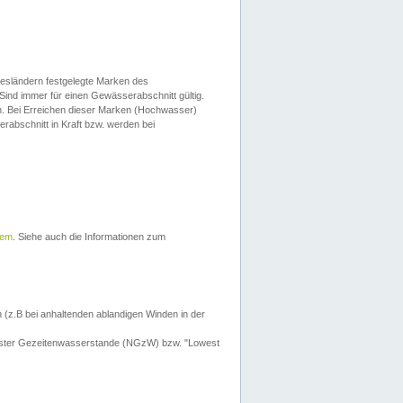
esländern festgelegte Marken des
Sind immer für einen Gewässerabschnitt gültig.
. Bei Erreichen dieser Marken (Hochwasser)
erabschnitt in Kraft bzw. werden bei
tem
. Siehe auch die Informationen zum
 (z.B bei anhaltenden ablandigen Winden in der
drigster Gezeitenwasserstande (NGzW) bzw. "Lowest