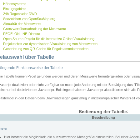
Höhensysteme
Einzugsgebiete
24h Regenradar DWD
Seezeichen von OpenSeaMap.org
Aktualität der Messwerte
Grenzwertüberschreitung der Messwerte
PEGELONLINE-Dienste
Open Source Projekt für die interaktive Online Visualisierung
Projektarbeit zur dynamischen Visualisierung von Messwerten
Generierung von QR-Codes für Pegelstammdatenseiten
elauswahl über Tabelle
legende Funktionsweise der Tabelle
die Tabelle können Pegel gefunden werden und deren Messwerte heruntergeladen oder visuali
vascript deaktiviert oder nicht verfügbar so muss jede Änderung mit der Bestätigung des "Filt
int nur bei deaktiviertem Javascript. Bei eingeschaltetem Javascript aktualisieren sich alle 
itstempel in den Dateien beim Download liegen ganzjährig in mitteleuropäischer Winterzeit vo
Bedienung der Tabelle:
Beschreibung
meter
Hier besteht die Möglichkeit, die auszuwertende Messgröße einzustellen. Bei einer Ände