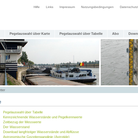
Hilfe
Links
Impressum
Nutzungsbedingungen
Datenschutz
Pegelauswahl über Karte
Pegelauswahl über Tabelle
Abo
Down
tter
e
Pegelauswahl über Tabelle
Kennzeichnende Wasserstände und Pegelkennwerte
Zeitbezug der Messwerte
Der Wasserstand
Download langfristiger Wasserstände und Abflüsse
Astronomische Gezeitenganglinie (Astrotide)