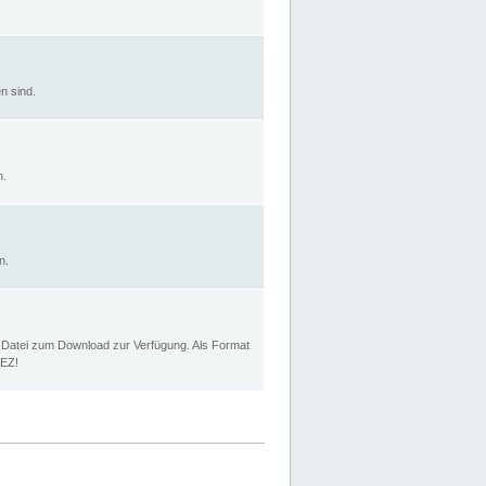
n sind.
n.
n.
p Datei zum Download zur Verfügung. Als Format
MEZ!