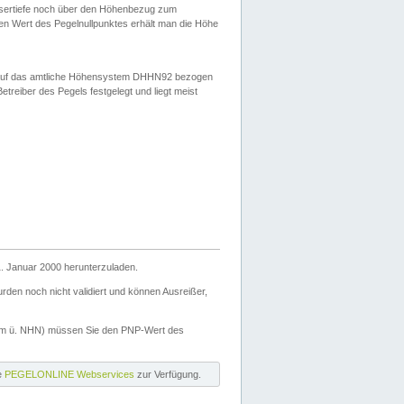
ssertiefe noch über den Höhenbezug zum
en Wert des Pegelnullpunktes erhält man die Höhe
d auf das amtliche Höhensystem DHHN92 bezogen
reiber des Pegels festgelegt und liegt meist
. Januar 2000 herunterzuladen.
den noch nicht validiert und können Ausreißer,
(m ü. NHN) müssen Sie den PNP-Wert des
ie
PEGELONLINE Webservices
zur Verfügung.