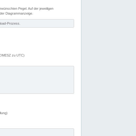
wünschten Pegel. Auf der jeweiligen
 der Diagrammanzeige.
load-Prozess.
MEZ/MESZ zu UTC)
lung)