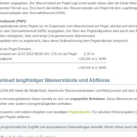
ntimeter angegeben. Der Wasserstand am Pegel sagt somit weder etwas über die lokale Wa
enden Terrain aus. Erst durch die Addition des Wasserstandes am Pegel mit dem zugehörig
asserspiegels über Normalhöhennull (NHN).
nullpunkt (PNP):
egelnullpunkt eines Pegels ist, im Gegensatz zum Wasserstand am Pegel, absolut und wir
ter über Normalhöhennull (NHN) angegeben. Der Wert des Pegelnullpunktes wird durch den Bet
 dem niedrigsten, über eine lange Zeit gemessenen Wasserstand.
gellatte wird so angebracht, dass deren Nullmarkierung dem Pegelnullpunkt entspricht.
iel am Pegel Dresden:
rstand am 16.07.2013 08:00 Uhr: 176 cm am Pegel
1,76
m
ullpunkt
+
102,68
m ü. NHN
=
104,44
m ü. NHN
nload langfristiger Wasserstände und Abflüsse
ONLINE bietet die Möglichkeit, historische Wasserstandsdaten und Abflusswerte seit dem 1
en heruntergeladenen Daten handelt es sich um
ungeprüfte Rohdaten
. Diese Messwerte wur
ehler oder andere Unregelmäßigkeiten enthalten.
esswerte sind relative Angaben zum jeweiligen
Pegelnullpunkt
. Für absolute Höhenangaben 
igen Pegels addieren.
ür programmatische Zugriffe und automatisierte Datenabfragen aktueller Werte stehen auch d