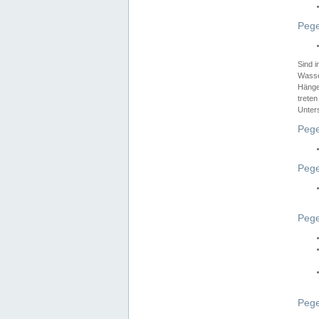
Pege
Sind 
Wasser
Hänge
treten
Unter
Pege
Pege
Pege
Pege