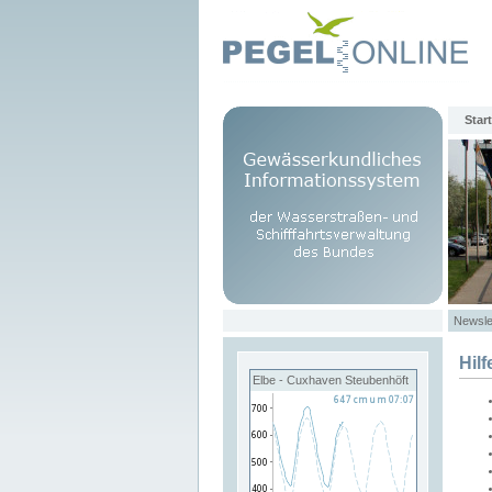
Start
Newsle
Hilf
Elbe - Cuxhaven Steubenhöft