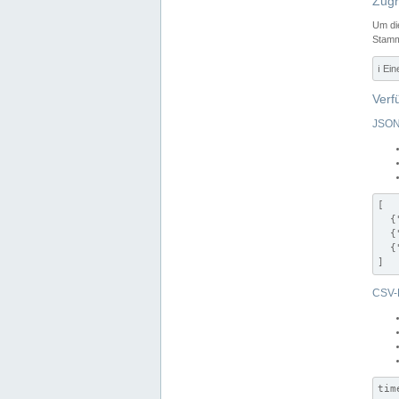
Zugr
Um di
Stamm
ℹ️ Ei
Verf
JSON
[

  {
  {
  {
]
CSV-
tim