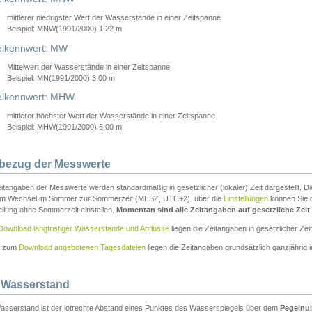
mittlerer niedrigster Wert der Wasserstände in einer Zeitspanne
Beispiel: MNW(1991/2000) 1,22 m
lkennwert: MW
Mittelwert der Wasserstände in einer Zeitspanne
Beispiel: MN(1991/2000) 3,00 m
elkennwert: MHW
mittlerer höchster Wert der Wasserstände in einer Zeitspanne
Beispiel: MHW(1991/2000) 6,00 m
tbezug der Messwerte
itangaben der Messwerte werden standardmäßig in gesetzlicher (lokaler) Zeit dargestellt. D
em Wechsel im Sommer zur Sommerzeit (MESZ, UTC+2). über die
Einstellungen
können Sie d
ellung ohne Sommerzeit einstellen.
Momentan sind alle Zeitangaben auf gesetzliche Zeit e
Download langfristiger Wasserstände und Abflüsse
liegen die Zeitangaben in gesetzlicher Zeit
n zum
Download angebotenen Tagesdateien
liegen die Zeitangaben grundsätzlich ganzjährig in
 Wasserstand
asserstand ist der lotrechte Abstand eines Punktes des Wasserspiegels über dem
Pegelnul