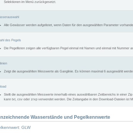
Selektionen im Menü zurückgesetzt.
sserauswahl
Alle Gewässer werden aufgelistet, wenn Daten für den ausgewählten Parameter vorhande
ahl des Pegels
Die Pegellisten zeigen alle verfügbaren Pegel einmal mit Namen und einmal mit Nummer a
inien
Zeigt die ausgewählten Messwerte als Ganglinie. Es können maximal 6 ausgewählt werde
load
Stellt die ausgewählten Messwerte innerhalb eines auswählbaren Zeitbereichs in einer Zi
kann txt, csv oder zrxp verwendet werden. Die Zeitangabe in den Download-Dateien ist 
nzeichnende Wasserstände und Pegelkennwerte
lkennwert: GLW