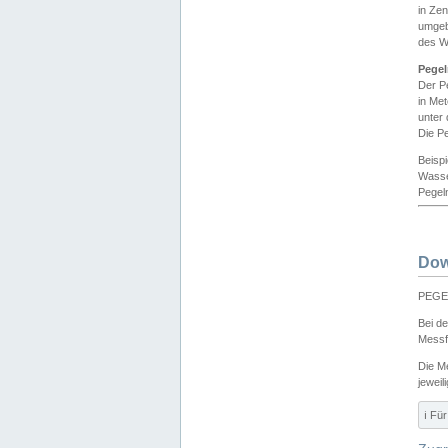
in Ze
umgeb
des W
Pegel
Der P
in Me
unter
Die Pe
Beisp
Wasse
Pegeln
Dow
PEGEL
Bei d
Messf
Die M
jeweil
ℹ️ F