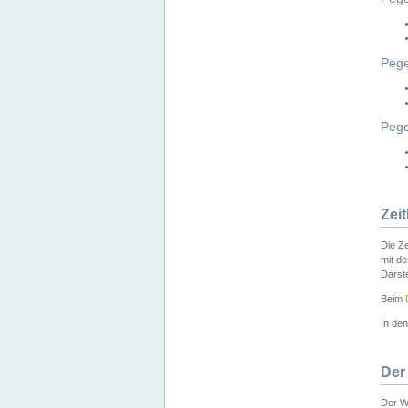
Pege
Peg
Zei
Die Ze
mit d
Darst
Beim
In de
Der
Der W