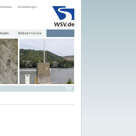
hinweise
Einstellungen
loads
Webservices