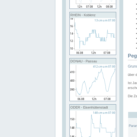
RHEIN - Koblenz
Peg
DONAU - Passau
Grund
über 
Ist Ja
ersche
Die Ze
ODER - Eisenhüttenstadt
Para