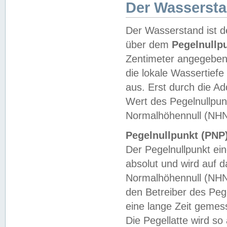
Der Wasserst
Der Wasserstand ist d
über dem
Pegelnullp
Zentimeter angegeben
die lokale Wassertie
aus. Erst durch die A
Wert des Pegelnullpun
Normalhöhennull (NHN
Pegelnullpunkt (PNP)
Der Pegelnullpunkt ei
absolut und wird auf
Normalhöhennull (NHN
den Betreiber des Pege
eine lange Zeit geme
Die Pegellatte wird s