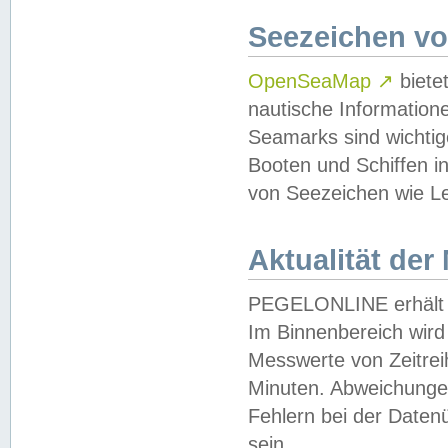
Seezeichen v
OpenSeaMap
↗
biete
nautische Information
Seamarks sind wichtig
Booten und Schiffen i
von Seezeichen wie Le
Aktualität der
PEGELONLINE erhält u
Im Binnenbereich wird 
Messwerte von Zeitreih
Minuten. Abweichungen
Fehlern bei der Daten
sein.