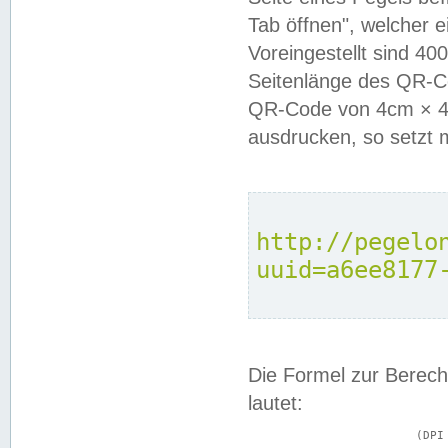
Tab öffnen", welcher 
Voreingestellt sind 4
Seitenlänge des QR-C
QR-Code von 4cm × 4c
ausdrucken, so setzt 
http://pegelo
uuid=a6ee8177
Die Formel zur Berech
lautet:
			(DPI × Druckkantenlänge in cm) ÷ 2,54 = Kantenlänge in Pixel
