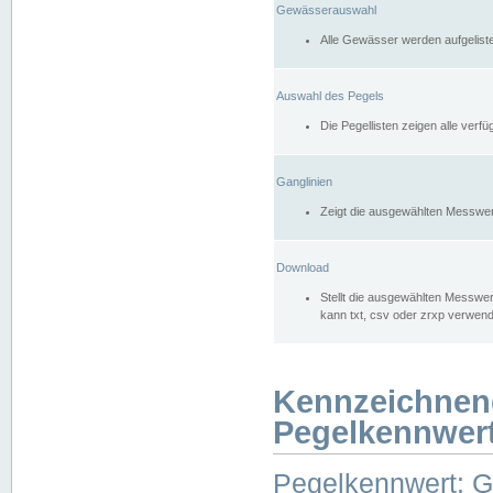
Gewässerauswahl
Alle Gewässer werden aufgelist
Auswahl des Pegels
Die Pegellisten zeigen alle ver
Ganglinien
Zeigt die ausgewählten Messwer
Download
Stellt die ausgewählten Messwer
kann txt, csv oder zrxp verwen
Kennzeichnen
Pegelkennwer
Pegelkennwert: 