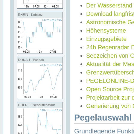
Der Wasserstand
Download langfris
RHEIN - Koblenz
Astronomische Gez
Höhensysteme
Einzugsgebiete
24h Regenradar
Seezeichen von 
DONAU - Passau
Aktualität der Me
Grenzwertübersch
PEGELONLINE-Di
Open Source Projek
Projektarbeit zur
Generierung von 
ODER - Eisenhüttenstadt
Pegelauswahl 
Grundlegende Funkti