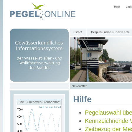
Hilfe
Link
Start
Pegelauswahl über Karte
Newsletter
Hilfe
Elbe - Cuxhaven Steubenhöft
Pegelauswahl übe
Kennzeichnende 
Zeitbezug der Me