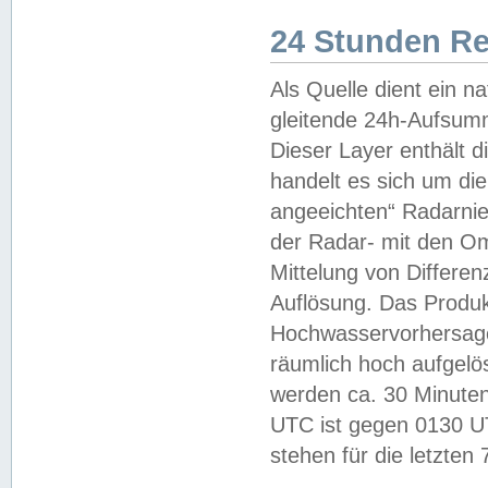
24 Stunden R
Als Quelle dient ein n
gleitende 24h-Aufsum
Dieser Layer enthält
handelt es sich um di
angeeichten“ Radarnie
der Radar- mit den O
Mittelung von Differe
Auflösung. Das Produk
Hochwasservorhersagez
räumlich hoch aufgelö
werden ca. 30 Minuten
UTC ist gegen 0130 UTC
stehen für die letzten