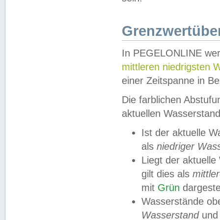
Grenzwertüber
In PEGELONLINE werde
mittleren niedrigsten
einer Zeitspanne in Be
Die farblichen Abstuf
aktuellen Wasserstand
Ist der aktuelle 
als
niedriger Was
Liegt der aktue
gilt dies als
mittle
mit
Grün
dargestel
Wasserstände obe
Wasserstand
und