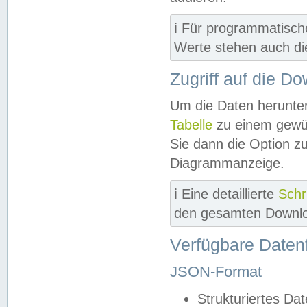
ℹ️ Für programmatisch
Werte stehen auch d
Zugriff auf die D
Um die Daten herunter
Tabelle
zu einem gewün
Sie dann die Option z
Diagrammanzeige.
ℹ️ Eine detaillierte
Schr
den gesamten Downlo
Verfügbare Daten
JSON-Format
Strukturiertes Da