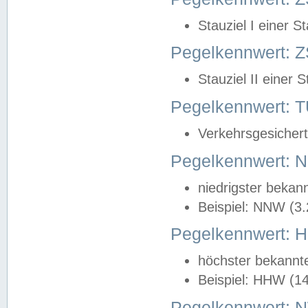
Stauziel I einer S
Pegelkennwert: Z
Stauziel II einer 
Pegelkennwert:
Verkehrsgesichert
Pegelkennwert:
niedrigster bekan
Beispiel: NNW (3
Pegelkennwert:
höchster bekannt
Beispiel: HHW (1
Pegelkennwert: 