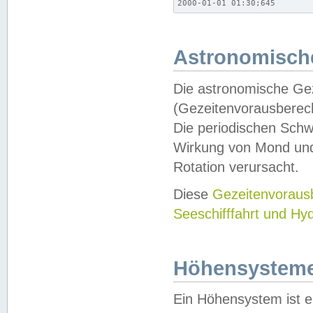
2000-01-01 01:30;645
Astronomische
Die astronomische Gez
(Gezeitenvorausberec
Die periodischen Schw
Wirkung von Mond und
Rotation verursacht.
Diese
Gezeitenvorau
Seeschifffahrt und Hy
Höhensystem
Ein Höhensystem ist e