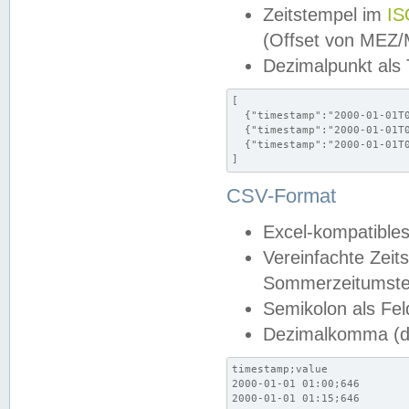
Zeitstempel im
IS
(Offset von MEZ
Dezimalpunkt als
[

  {"timestamp":"2000-01-01T0
  {"timestamp":"2000-01-01T0
  {"timestamp":"2000-01-01T0
]
CSV-Format
Excel-kompatibles
Vereinfachte Zeit
Sommerzeitumstel
Semikolon als Fel
Dezimalkomma (de
timestamp;value

2000-01-01 01:00;646

2000-01-01 01:15;646
