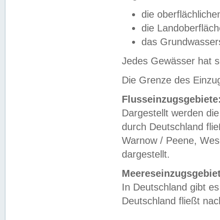
die oberflächlich
die Landoberfläc
das Grundwasser
Jedes Gewässer hat se
Die Grenze des Einzug
Flusseinzugsgebiete
Dargestellt werden die
durch Deutschland fli
Warnow / Peene, Weser
dargestellt.
Meereseinzugsgebiet
In Deutschland gibt 
Deutschland fließt n