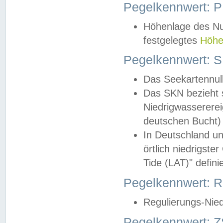
Pegelkennwert: 
Höhenlage des Nul
festgelegtes
Höhe
Pegelkennwert: 
Das Seekartennull
Das SKN bezieht s
Niedrigwassererei
deutschen Bucht) 
In Deutschland un
örtlich niedrigst
Tide (LAT)" definie
Pegelkennwert:
Regulierungs-Nie
Pegelkennwert: Z