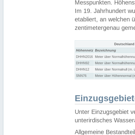
Messpunkten. Höhensy
Im 19. Jahrhundert wu
etabliert, an welchen 
zentimetergenau gem
Deutschland
Höhennetz
Bezeichnung
DHHN2016
Meter über Normalhöhennul
DHHN92
Meter über Normalhöhennul
DHHN12
Meter über Normalnull (m. 
SNN76
Meter über Höhennormal (m
Einzugsgebiet
Unter Einzugsgebiet v
unterirdisches Wasser
Allgemeine Bestandtei