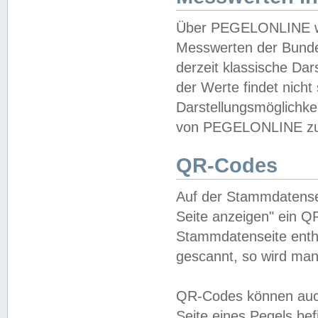
Über PEGELONLINE wer
Messwerten der Bundes
derzeit klassische Da
der Werte findet nicht 
Darstellungsmöglichkei
von PEGELONLINE zu 
QR-Codes
Auf der Stammdatensei
Seite anzeigen" ein Q
Stammdatenseite enthä
gescannt, so wird man
QR-Codes können auc
Seite eines Pegels be