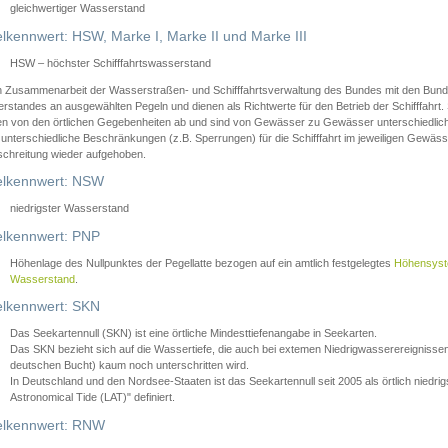
gleichwertiger Wasserstand
lkennwert: HSW, Marke I, Marke II und Marke III
HSW – höchster Schifffahrtswasserstand
in Zusammenarbeit der Wasserstraßen- und Schifffahrtsverwaltung des Bundes mit den Bund
standes an ausgewählten Pegeln und dienen als Richtwerte für den Betrieb der Schifffahrt. 
n von den örtlichen Gegebenheiten ab und sind von Gewässer zu Gewässer unterschiedlich
 unterschiedliche Beschränkungen (z.B. Sperrungen) für die Schifffahrt im jeweiligen Gewäss
schreitung wieder aufgehoben.
lkennwert: NSW
niedrigster Wasserstand
lkennwert: PNP
Höhenlage des Nullpunktes der Pegellatte bezogen auf ein amtlich festgelegtes
Höhensys
Wasserstand
.
lkennwert: SKN
Das Seekartennull (SKN) ist eine örtliche Mindesttiefenangabe in Seekarten.
Das SKN bezieht sich auf die Wassertiefe, die auch bei extemen Niedrigwasserereignissen
deutschen Bucht) kaum noch unterschritten wird.
In Deutschland und den Nordsee-Staaten ist das Seekartennull seit 2005 als örtlich nie
Astronomical Tide (LAT)" definiert.
lkennwert: RNW