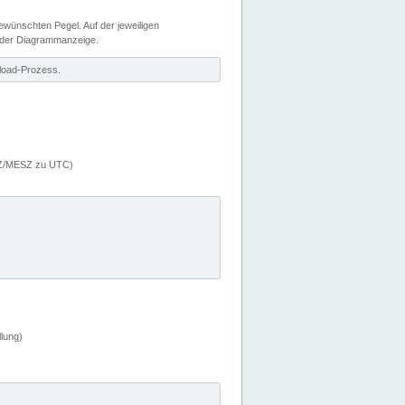
wünschten Pegel. Auf der jeweiligen
 der Diagrammanzeige.
load-Prozess.
MEZ/MESZ zu UTC)
lung)