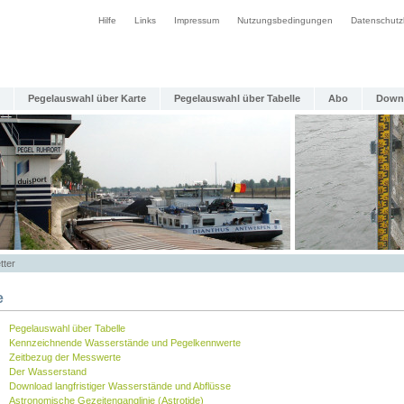
Hilfe
Links
Impressum
Nutzungsbedingungen
Datenschutz
Pegelauswahl über Karte
Pegelauswahl über Tabelle
Abo
Down
tter
e
Pegelauswahl über Tabelle
Kennzeichnende Wasserstände und Pegelkennwerte
Zeitbezug der Messwerte
Der Wasserstand
Download langfristiger Wasserstände und Abflüsse
Astronomische Gezeitenganglinie (Astrotide)