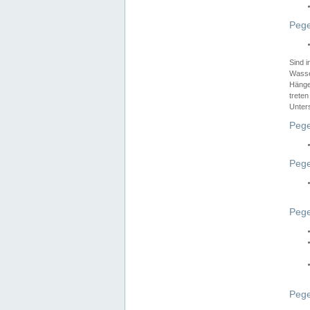
Pege
Sind 
Wasser
Hänge
treten
Unter
Pege
Pege
Pege
Pege