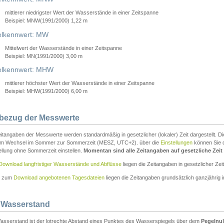
mittlerer niedrigster Wert der Wasserstände in einer Zeitspanne
Beispiel: MNW(1991/2000) 1,22 m
lkennwert: MW
Mittelwert der Wasserstände in einer Zeitspanne
Beispiel: MN(1991/2000) 3,00 m
elkennwert: MHW
mittlerer höchster Wert der Wasserstände in einer Zeitspanne
Beispiel: MHW(1991/2000) 6,00 m
tbezug der Messwerte
itangaben der Messwerte werden standardmäßig in gesetzlicher (lokaler) Zeit dargestellt. D
em Wechsel im Sommer zur Sommerzeit (MESZ, UTC+2). über die
Einstellungen
können Sie d
ellung ohne Sommerzeit einstellen.
Momentan sind alle Zeitangaben auf gesetzliche Zeit e
Download langfristiger Wasserstände und Abflüsse
liegen die Zeitangaben in gesetzlicher Zeit
n zum
Download angebotenen Tagesdateien
liegen die Zeitangaben grundsätzlich ganzjährig in
 Wasserstand
asserstand ist der lotrechte Abstand eines Punktes des Wasserspiegels über dem
Pegelnul