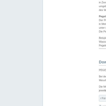
in Ze
umgeb
des W
Pegel
Der P
in Me
unter
Die Pe
Beisp
Wasse
Pegeln
Dow
PEGEL
Bei d
Messf
Die M
jeweil
ℹ️ F