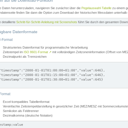
iff auf die Download-Funktion
e Daten herunterzuladen, navigieren Sie zunächst über die
Pegelauswahl-Tabelle
zu einem ge
datenseite finden Sie dann die Option zum Download der historischen Messdaten unterhalb
ne detaillierte
Schritt-für-Schritt-Anleitung mit Screenshots
führt Sie durch den gesamten Down
ügbare Datenformate
-Format
Strukturiertes Datenformat für programmatische Verarbeitung
Zeitstempel im
ISO 8601-Format
↗
mit vollständigen Zeitzoneninformation (Offset von 
Dezimalpunkt als Trennzeichen
"timestamp":"2000-01-01T01:00:00+01:00","value":646},

"timestamp":"2000-01-01T01:15:00+01:00","value":646},

"timestamp":"2000-01-01T01:30:00+01:00","value":645}

Format
Excel-kompatibles Tabellenformat
Vereinfachte Zeitstempeldarstellung in gesetzlicher Zeit (MEZ/MESZ mit Sommerzeitumstel
Semikolon als Feldtrenner
Dezimalkomma (deutsche Notation)
estamp;value
