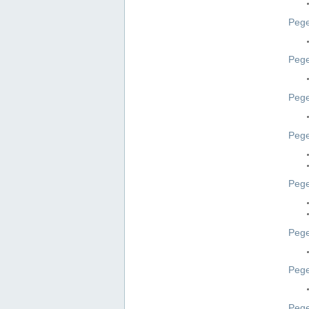
Pege
Pege
Peg
Pege
Pege
Pege
Pege
Peg