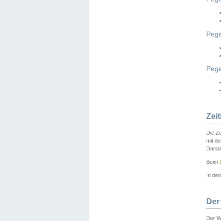
Pege
Peg
Zei
Die Ze
mit d
Darst
Beim
In de
Der
Der W