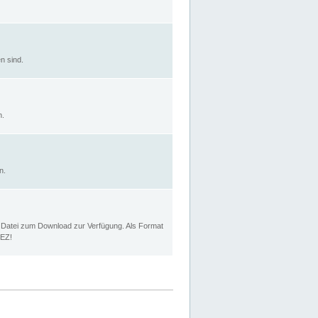
n sind.
n.
n.
p Datei zum Download zur Verfügung. Als Format
MEZ!