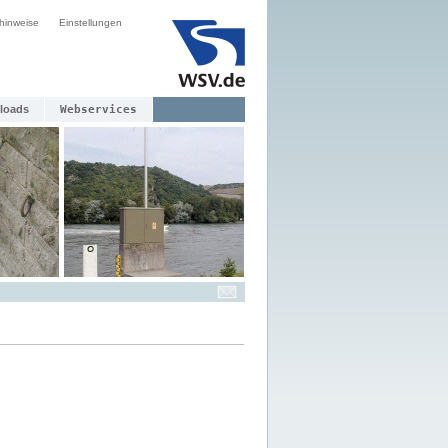
hinweise
Einstellungen
loads
Webservices