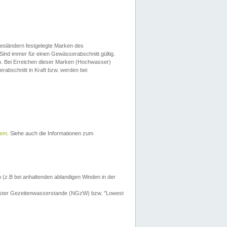
esländern festgelegte Marken des
Sind immer für einen Gewässerabschnitt gültig.
. Bei Erreichen dieser Marken (Hochwasser)
erabschnitt in Kraft bzw. werden bei
tem
. Siehe auch die Informationen zum
 (z.B bei anhaltenden ablandigen Winden in der
drigster Gezeitenwasserstande (NGzW) bzw. "Lowest