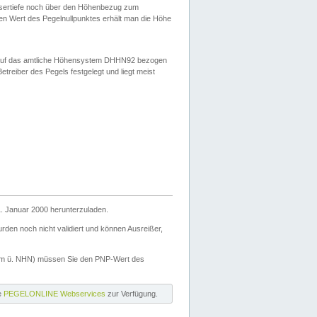
ssertiefe noch über den Höhenbezug zum
en Wert des Pegelnullpunktes erhält man die Höhe
d auf das amtliche Höhensystem DHHN92 bezogen
reiber des Pegels festgelegt und liegt meist
. Januar 2000 herunterzuladen.
den noch nicht validiert und können Ausreißer,
(m ü. NHN) müssen Sie den PNP-Wert des
ie
PEGELONLINE Webservices
zur Verfügung.