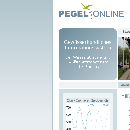
Start
Newsle
Hilf
Elbe - Cuxhaven Steubenhöft