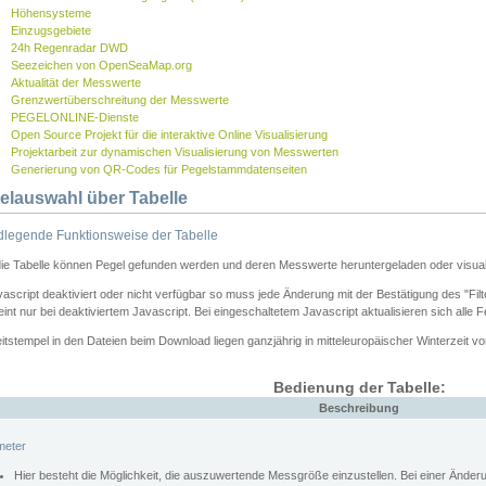
Höhensysteme
Einzugsgebiete
24h Regenradar DWD
Seezeichen von OpenSeaMap.org
Aktualität der Messwerte
Grenzwertüberschreitung der Messwerte
PEGELONLINE-Dienste
Open Source Projekt für die interaktive Online Visualisierung
Projektarbeit zur dynamischen Visualisierung von Messwerten
Generierung von QR-Codes für Pegelstammdatenseiten
elauswahl über Tabelle
legende Funktionsweise der Tabelle
die Tabelle können Pegel gefunden werden und deren Messwerte heruntergeladen oder visuali
vascript deaktiviert oder nicht verfügbar so muss jede Änderung mit der Bestätigung des "Filt
int nur bei deaktiviertem Javascript. Bei eingeschaltetem Javascript aktualisieren sich alle 
itstempel in den Dateien beim Download liegen ganzjährig in mitteleuropäischer Winterzeit vo
Bedienung der Tabelle:
Beschreibung
meter
Hier besteht die Möglichkeit, die auszuwertende Messgröße einzustellen. Bei einer Ände