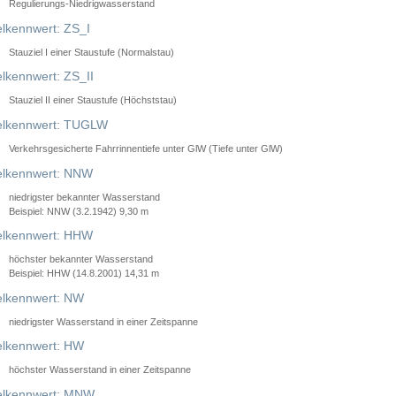
Regulierungs-Niedrigwasserstand
lkennwert: ZS_I
Stauziel I einer Staustufe (Normalstau)
lkennwert: ZS_II
Stauziel II einer Staustufe (Höchststau)
elkennwert: TUGLW
Verkehrsgesicherte Fahrrinnentiefe unter GlW (Tiefe unter GlW)
lkennwert: NNW
niedrigster bekannter Wasserstand
Beispiel: NNW (3.2.1942) 9,30 m
lkennwert: HHW
höchster bekannter Wasserstand
Beispiel: HHW (14.8.2001) 14,31 m
lkennwert: NW
niedrigster Wasserstand in einer Zeitspanne
lkennwert: HW
höchster Wasserstand in einer Zeitspanne
elkennwert: MNW