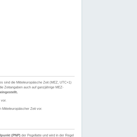
ies sind die Mitteleuropäische Zeit (MEZ, UTC+1)
ie Zeitangaben auch auf ganzjährige MEZ-
ingestellt.
 vor.
 Mitteleuropäischer Zeit vor.
lpunkt (PNP)
der Pegellatte und wird in der Regel