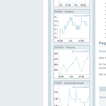
RHEIN - Koblenz
Peg
DONAU - Passau
Grund
über 
Ist Ja
ersche
Die Ze
ODER - Eisenhüttenstadt
Para