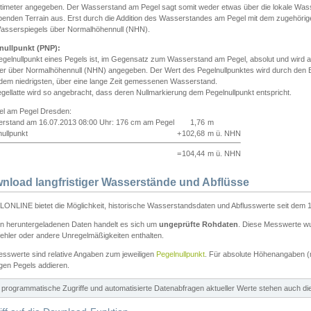
ntimeter angegeben. Der Wasserstand am Pegel sagt somit weder etwas über die lokale Wa
enden Terrain aus. Erst durch die Addition des Wasserstandes am Pegel mit dem zugehörig
asserspiegels über Normalhöhennull (NHN).
nullpunkt (PNP):
egelnullpunkt eines Pegels ist, im Gegensatz zum Wasserstand am Pegel, absolut und wir
ter über Normalhöhennull (NHN) angegeben. Der Wert des Pegelnullpunktes wird durch den Bet
 dem niedrigsten, über eine lange Zeit gemessenen Wasserstand.
gellatte wird so angebracht, dass deren Nullmarkierung dem Pegelnullpunkt entspricht.
iel am Pegel Dresden:
rstand am 16.07.2013 08:00 Uhr: 176 cm am Pegel
1,76
m
ullpunkt
+
102,68
m ü. NHN
=
104,44
m ü. NHN
nload langfristiger Wasserstände und Abflüsse
ONLINE bietet die Möglichkeit, historische Wasserstandsdaten und Abflusswerte seit dem 1
en heruntergeladenen Daten handelt es sich um
ungeprüfte Rohdaten
. Diese Messwerte wur
ehler oder andere Unregelmäßigkeiten enthalten.
esswerte sind relative Angaben zum jeweiligen
Pegelnullpunkt
. Für absolute Höhenangaben 
igen Pegels addieren.
ür programmatische Zugriffe und automatisierte Datenabfragen aktueller Werte stehen auch d