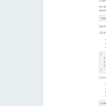
Zugr
Um di
Stamm
ℹ️ Ei
Verf
JSON
[

  {
  {
  {
]
CSV-
tim