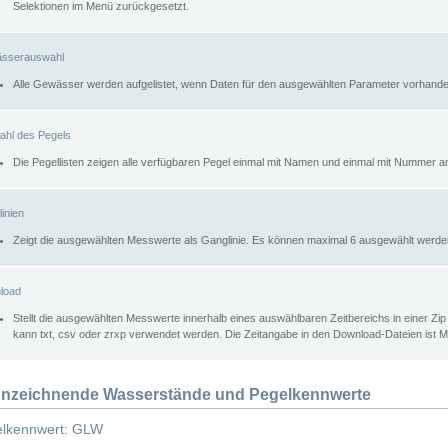
Selektionen im Menü zurückgesetzt.
sserauswahl
Alle Gewässer werden aufgelistet, wenn Daten für den ausgewählten Parameter vorhande
ahl des Pegels
Die Pegellisten zeigen alle verfügbaren Pegel einmal mit Namen und einmal mit Nummer a
inien
Zeigt die ausgewählten Messwerte als Ganglinie. Es können maximal 6 ausgewählt werde
load
Stellt die ausgewählten Messwerte innerhalb eines auswählbaren Zeitbereichs in einer Zi
kann txt, csv oder zrxp verwendet werden. Die Zeitangabe in den Download-Dateien ist 
nzeichnende Wasserstände und Pegelkennwerte
lkennwert: GLW