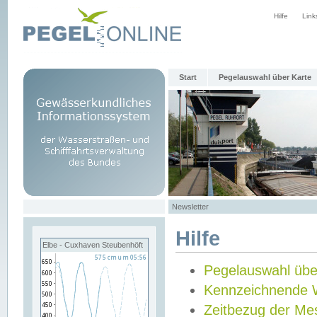
Hilfe
Link
Start
Pegelauswahl über Karte
Newsletter
Hilfe
Elbe - Cuxhaven Steubenhöft
Pegelauswahl übe
Kennzeichnende 
Zeitbezug der Me