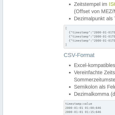
Zeitstempel im
IS
(Offset von MEZ
Dezimalpunkt als
[

  {"timestamp":"2000-01-01T0
  {"timestamp":"2000-01-01T0
  {"timestamp":"2000-01-01T0
]
CSV-Format
Excel-kompatibles
Vereinfachte Zeit
Sommerzeitumstel
Semikolon als Fel
Dezimalkomma (de
timestamp;value

2000-01-01 01:00;646

2000-01-01 01:15;646
