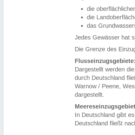
die oberflächlich
die Landoberfläc
das Grundwasser
Jedes Gewässer hat se
Die Grenze des Einzug
Flusseinzugsgebiete
Dargestellt werden die
durch Deutschland fli
Warnow / Peene, Weser
dargestellt.
Meereseinzugsgebiet
In Deutschland gibt 
Deutschland fließt n