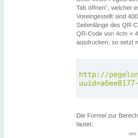
Tab öffnen", welcher 
Voreingestellt sind 4
Seitenlänge des QR-C
QR-Code von 4cm × 4c
ausdrucken, so setzt 
http://pegelo
uuid=a6ee8177
Die Formel zur Berech
lautet:
			(DPI × Druckkantenlänge in cm) ÷ 2,54 = Kantenlänge in Pixel
