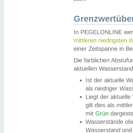
Grenzwertüber
In PEGELONLINE werde
mittleren niedrigsten
einer Zeitspanne in Be
Die farblichen Abstuf
aktuellen Wasserstand
Ist der aktuelle 
als
niedriger Was
Liegt der aktue
gilt dies als
mittle
mit
Grün
dargestel
Wasserstände obe
Wasserstand
und