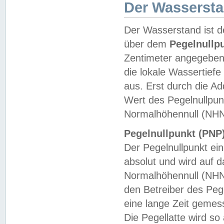
Der Wasserst
Der Wasserstand ist d
über dem
Pegelnullp
Zentimeter angegeben
die lokale Wassertie
aus. Erst durch die A
Wert des Pegelnullpun
Normalhöhennull (NHN
Pegelnullpunkt (PNP)
Der Pegelnullpunkt ei
absolut und wird auf
Normalhöhennull (NHN
den Betreiber des Pege
eine lange Zeit geme
Die Pegellatte wird s