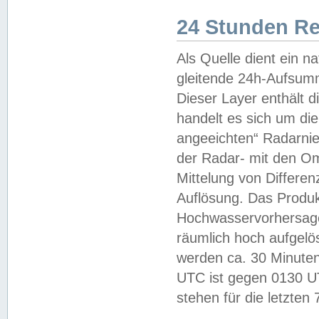
24 Stunden R
Als Quelle dient ein n
gleitende 24h-Aufsum
Dieser Layer enthält
handelt es sich um di
angeeichten“ Radarnie
der Radar- mit den O
Mittelung von Differe
Auflösung. Das Produk
Hochwasservorhersagez
räumlich hoch aufgelö
werden ca. 30 Minuten
UTC ist gegen 0130 UTC
stehen für die letzten