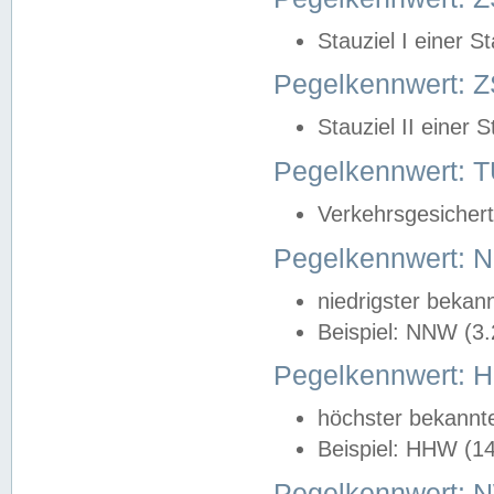
Stauziel I einer S
Pegelkennwert: Z
Stauziel II einer 
Pegelkennwert:
Verkehrsgesichert
Pegelkennwert:
niedrigster bekan
Beispiel: NNW (3
Pegelkennwert:
höchster bekannt
Beispiel: HHW (1
Pegelkennwert: 