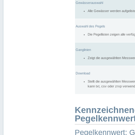
Gewässerauswahl
Alle Gewässer werden aufgelist
Auswahl des Pegels
Die Pegellisten zeigen alle ver
Ganglinien
Zeigt die ausgewählten Messwer
Download
Stellt die ausgewählten Messwer
kann txt, csv oder zrxp verwen
Kennzeichnen
Pegelkennwer
Pegelkennwert: 