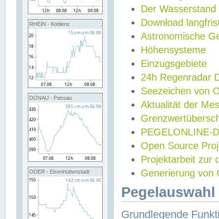
Der Wasserstand
Download langfris
RHEIN - Koblenz
Astronomische Gez
Höhensysteme
Einzugsgebiete
24h Regenradar
Seezeichen von 
DONAU - Passau
Aktualität der Me
Grenzwertübersch
PEGELONLINE-Di
Open Source Projek
Projektarbeit zur
Generierung von 
ODER - Eisenhüttenstadt
Pegelauswahl 
Grundlegende Funkti