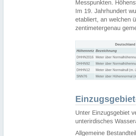
Messpunkten. Höhensy
Im 19. Jahrhundert wu
etabliert, an welchen 
zentimetergenau gem
Deutschland
Höhennetz
Bezeichnung
DHHN2016
Meter über Normalhöhennul
DHHN92
Meter über Normalhöhennul
DHHN12
Meter über Normalnull (m. 
SNN76
Meter über Höhennormal (m
Einzugsgebiet
Unter Einzugsgebiet v
unterirdisches Wasser
Allgemeine Bestandtei