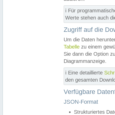
ℹ️ Für programmatisch
Werte stehen auch d
Zugriff auf die D
Um die Daten herunter
Tabelle
zu einem gewün
Sie dann die Option z
Diagrammanzeige.
ℹ️ Eine detaillierte
Schr
den gesamten Downlo
Verfügbare Daten
JSON-Format
Strukturiertes Da