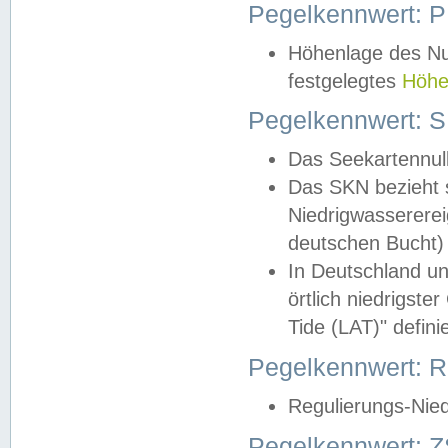
Pegelkennwert: 
Höhenlage des Nul
festgelegtes
Höhe
Pegelkennwert: 
Das Seekartennull
Das SKN bezieht s
Niedrigwassererei
deutschen Bucht) 
In Deutschland un
örtlich niedrigst
Tide (LAT)" definie
Pegelkennwert:
Regulierungs-Nie
Pegelkennwert: Z