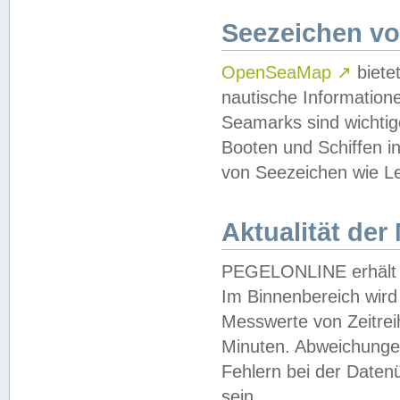
Seezeichen v
OpenSeaMap
↗
biete
nautische Information
Seamarks sind wichtig
Booten und Schiffen i
von Seezeichen wie Le
Aktualität der
PEGELONLINE erhält u
Im Binnenbereich wird 
Messwerte von Zeitreih
Minuten. Abweichungen
Fehlern bei der Daten
sein.