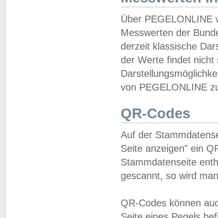
Über PEGELONLINE wer
Messwerten der Bundes
derzeit klassische Da
der Werte findet nicht 
Darstellungsmöglichkei
von PEGELONLINE zu 
QR-Codes
Auf der Stammdatensei
Seite anzeigen" ein Q
Stammdatenseite enthä
gescannt, so wird man
QR-Codes können auc
Seite eines Pegels be