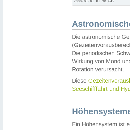
2000-01-01 01:30;645
Astronomische
Die astronomische Gez
(Gezeitenvorausberec
Die periodischen Schw
Wirkung von Mond und
Rotation verursacht.
Diese
Gezeitenvorau
Seeschifffahrt und Hy
Höhensystem
Ein Höhensystem ist e