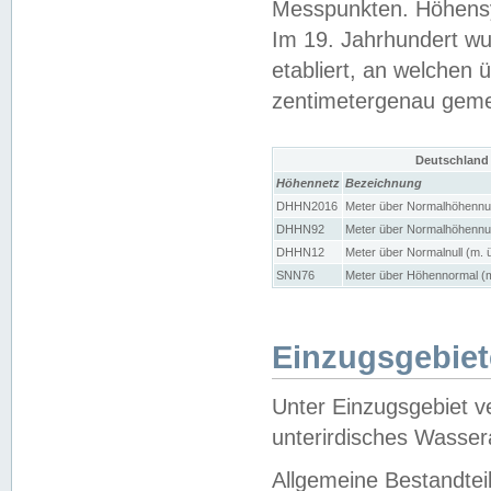
Messpunkten. Höhensy
Im 19. Jahrhundert wu
etabliert, an welchen 
zentimetergenau gem
Deutschland
Höhennetz
Bezeichnung
DHHN2016
Meter über Normalhöhennul
DHHN92
Meter über Normalhöhennul
DHHN12
Meter über Normalnull (m. 
SNN76
Meter über Höhennormal (m
Einzugsgebiet
Unter Einzugsgebiet v
unterirdisches Wasser
Allgemeine Bestandtei