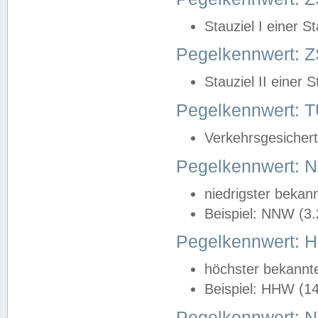
Stauziel I einer S
Pegelkennwert: Z
Stauziel II einer 
Pegelkennwert:
Verkehrsgesichert
Pegelkennwert:
niedrigster bekan
Beispiel: NNW (3
Pegelkennwert:
höchster bekannt
Beispiel: HHW (1
Pegelkennwert: 