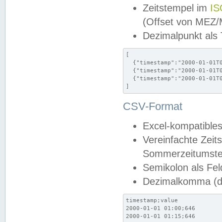
Zeitstempel im
IS
(Offset von MEZ
Dezimalpunkt als
[

  {"timestamp":"2000-01-01T0
  {"timestamp":"2000-01-01T0
  {"timestamp":"2000-01-01T0
]
CSV-Format
Excel-kompatibles
Vereinfachte Zeit
Sommerzeitumstel
Semikolon als Fel
Dezimalkomma (de
timestamp;value

2000-01-01 01:00;646

2000-01-01 01:15;646
