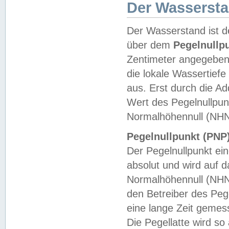
Der Wasserst
Der Wasserstand ist d
über dem
Pegelnullp
Zentimeter angegeben
die lokale Wassertie
aus. Erst durch die A
Wert des Pegelnullpun
Normalhöhennull (NHN
Pegelnullpunkt (PNP)
Der Pegelnullpunkt ei
absolut und wird auf
Normalhöhennull (NHN
den Betreiber des Pege
eine lange Zeit geme
Die Pegellatte wird s