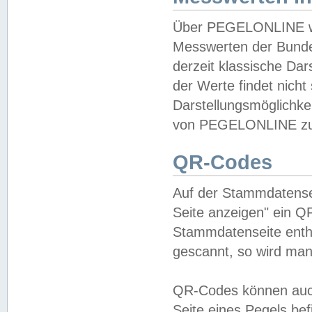
Über PEGELONLINE wer
Messwerten der Bundes
derzeit klassische Da
der Werte findet nicht 
Darstellungsmöglichkei
von PEGELONLINE zu 
QR-Codes
Auf der Stammdatensei
Seite anzeigen" ein Q
Stammdatenseite enthä
gescannt, so wird man
QR-Codes können auc
Seite eines Pegels be