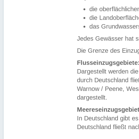
die oberflächlich
die Landoberfläc
das Grundwasser
Jedes Gewässer hat se
Die Grenze des Einzug
Flusseinzugsgebiete
Dargestellt werden die
durch Deutschland fli
Warnow / Peene, Weser
dargestellt.
Meereseinzugsgebiet
In Deutschland gibt 
Deutschland fließt n