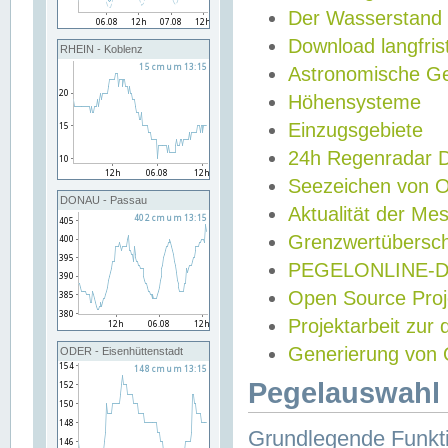
Der Wasserstand
Download langfris
RHEIN - Koblenz
Astronomische Gez
Höhensysteme
Einzugsgebiete
24h Regenradar
Seezeichen von 
DONAU - Passau
Aktualität der Me
Grenzwertübersch
PEGELONLINE-Di
Open Source Projek
Projektarbeit zur
Generierung von 
ODER - Eisenhüttenstadt
Pegelauswahl 
Grundlegende Funkti