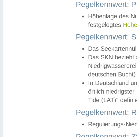
Pegelkennwert: 
Höhenlage des Nul
festgelegtes
Höhe
Pegelkennwert: 
Das Seekartennull
Das SKN bezieht s
Niedrigwassererei
deutschen Bucht) 
In Deutschland un
örtlich niedrigst
Tide (LAT)" definie
Pegelkennwert:
Regulierungs-Nie
Pegelkennwert: Z