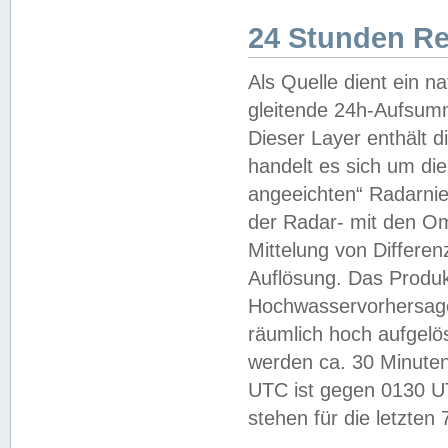
24 Stunden R
Als Quelle dient ein n
gleitende 24h-Aufsum
Dieser Layer enthält
handelt es sich um di
angeeichten“ Radarnie
der Radar- mit den O
Mittelung von Differe
Auflösung. Das Produk
Hochwasservorhersagez
räumlich hoch aufgelö
werden ca. 30 Minuten
UTC ist gegen 0130 UTC
stehen für die letzten