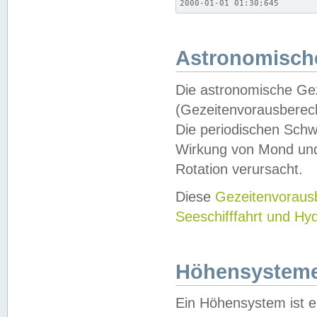
2000-01-01 01:30;645
Astronomische
Die astronomische Gez
(Gezeitenvorausberec
Die periodischen Schw
Wirkung von Mond und
Rotation verursacht.
Diese
Gezeitenvorau
Seeschifffahrt und Hy
Höhensystem
Ein Höhensystem ist e