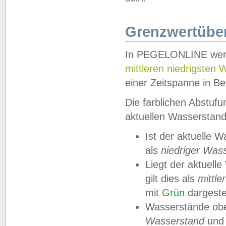
Grenzwertüber
In PEGELONLINE werde
mittleren niedrigsten
einer Zeitspanne in Be
Die farblichen Abstuf
aktuellen Wasserstand
Ist der aktuelle 
als
niedriger Was
Liegt der aktue
gilt dies als
mittle
mit
Grün
dargestel
Wasserstände obe
Wasserstand
und