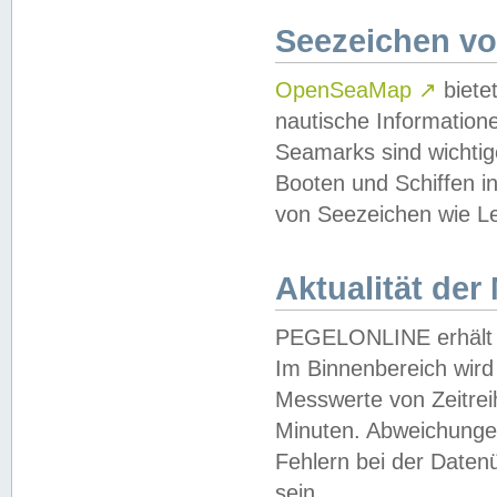
Seezeichen v
OpenSeaMap
↗
biete
nautische Information
Seamarks sind wichtig
Booten und Schiffen i
von Seezeichen wie Le
Aktualität der
PEGELONLINE erhält u
Im Binnenbereich wird 
Messwerte von Zeitreih
Minuten. Abweichungen
Fehlern bei der Daten
sein.