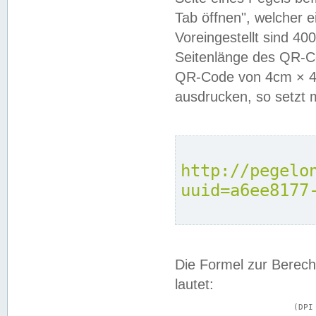
Tab öffnen", welcher 
Voreingestellt sind 4
Seitenlänge des QR-C
QR-Code von 4cm × 4c
ausdrucken, so setzt 
http://pegelo
uuid=a6ee8177
Die Formel zur Berech
lautet:
			(DPI × Druckkantenlänge in cm) ÷ 2,54 = Kantenlänge in Pixel
