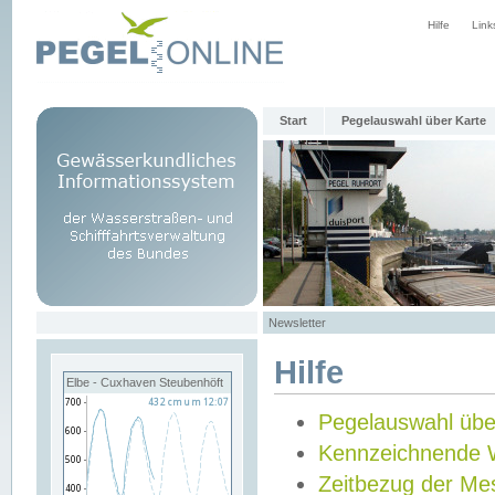
Hilfe
Link
Start
Pegelauswahl über Karte
Newsletter
Hilfe
Elbe - Cuxhaven Steubenhöft
Pegelauswahl übe
Kennzeichnende 
Zeitbezug der Me