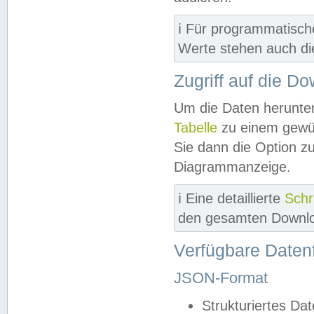
ℹ️ Für programmatisch
Werte stehen auch d
Zugriff auf die D
Um die Daten herunter
Tabelle
zu einem gewün
Sie dann die Option z
Diagrammanzeige.
ℹ️ Eine detaillierte
Schr
den gesamten Downlo
Verfügbare Daten
JSON-Format
Strukturiertes Da