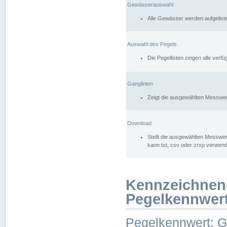
Gewässerauswahl
Alle Gewässer werden aufgelist
Auswahl des Pegels
Die Pegellisten zeigen alle ver
Ganglinien
Zeigt die ausgewählten Messwer
Download
Stellt die ausgewählten Messwer
kann txt, csv oder zrxp verwen
Kennzeichnen
Pegelkennwer
Pegelkennwert: 