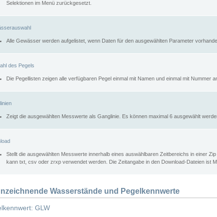
Selektionen im Menü zurückgesetzt.
sserauswahl
Alle Gewässer werden aufgelistet, wenn Daten für den ausgewählten Parameter vorhande
ahl des Pegels
Die Pegellisten zeigen alle verfügbaren Pegel einmal mit Namen und einmal mit Nummer a
inien
Zeigt die ausgewählten Messwerte als Ganglinie. Es können maximal 6 ausgewählt werde
load
Stellt die ausgewählten Messwerte innerhalb eines auswählbaren Zeitbereichs in einer Zi
kann txt, csv oder zrxp verwendet werden. Die Zeitangabe in den Download-Dateien ist 
nzeichnende Wasserstände und Pegelkennwerte
lkennwert: GLW