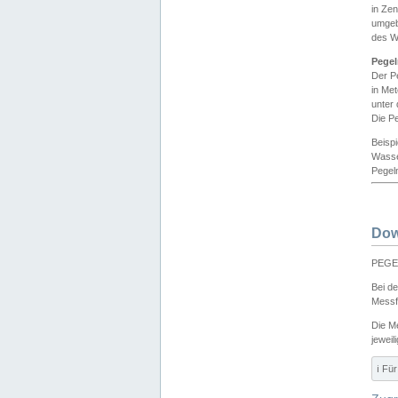
in Ze
umgeb
des W
Pegel
Der P
in Me
unter
Die Pe
Beisp
Wasse
Pegeln
Dow
PEGEL
Bei d
Messf
Die M
jeweil
ℹ️ F