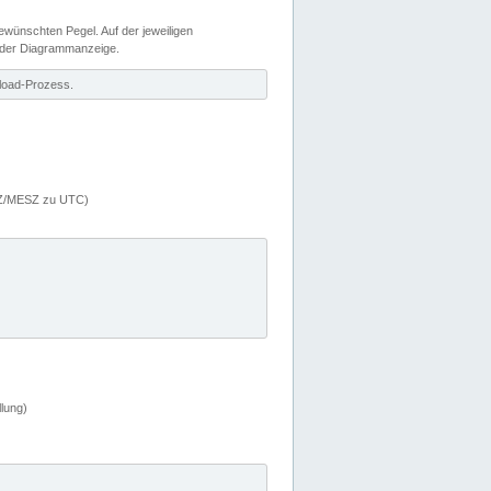
wünschten Pegel. Auf der jeweiligen
 der Diagrammanzeige.
load-Prozess.
MEZ/MESZ zu UTC)
lung)