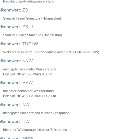
Regulierungs-Niedrigwasserstand
lkennwert: ZS_I
Stauziel I einer Staustufe (Normalstau)
lkennwert: ZS_II
Stauziel II einer Staustufe (Höchststau)
elkennwert: TUGLW
Verkehrsgesicherte Fahrrinnentiefe unter GlW (Tiefe unter GlW)
lkennwert: NNW
niedrigster bekannter Wasserstand
Beispiel: NNW (3.2.1942) 9,30 m
lkennwert: HHW
höchster bekannter Wasserstand
Beispiel: HHW (14.8.2001) 14,31 m
lkennwert: NW
niedrigster Wasserstand in einer Zeitspanne
lkennwert: HW
höchster Wasserstand in einer Zeitspanne
elkennwert: MNW