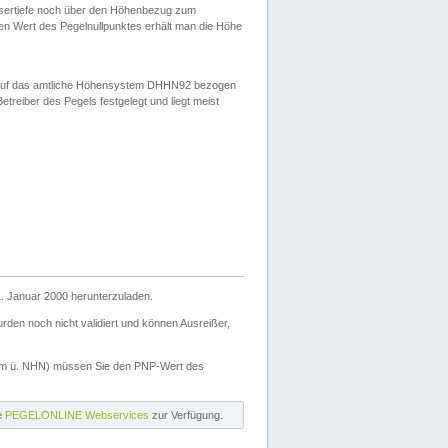
ssertiefe noch über den Höhenbezug zum
en Wert des Pegelnullpunktes erhält man die Höhe
d auf das amtliche Höhensystem DHHN92 bezogen
reiber des Pegels festgelegt und liegt meist
. Januar 2000 herunterzuladen.
den noch nicht validiert und können Ausreißer,
(m ü. NHN) müssen Sie den PNP-Wert des
ie
PEGELONLINE Webservices
zur Verfügung.