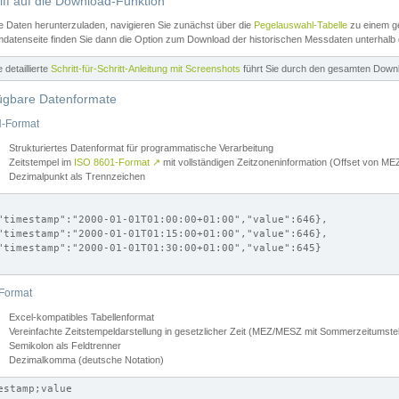
iff auf die Download-Funktion
e Daten herunterzuladen, navigieren Sie zunächst über die
Pegelauswahl-Tabelle
zu einem ge
datenseite finden Sie dann die Option zum Download der historischen Messdaten unterhalb
ne detaillierte
Schritt-für-Schritt-Anleitung mit Screenshots
führt Sie durch den gesamten Down
ügbare Datenformate
-Format
Strukturiertes Datenformat für programmatische Verarbeitung
Zeitstempel im
ISO 8601-Format
↗
mit vollständigen Zeitzoneninformation (Offset von 
Dezimalpunkt als Trennzeichen
"timestamp":"2000-01-01T01:00:00+01:00","value":646},

"timestamp":"2000-01-01T01:15:00+01:00","value":646},

"timestamp":"2000-01-01T01:30:00+01:00","value":645}

Format
Excel-kompatibles Tabellenformat
Vereinfachte Zeitstempeldarstellung in gesetzlicher Zeit (MEZ/MESZ mit Sommerzeitumstel
Semikolon als Feldtrenner
Dezimalkomma (deutsche Notation)
estamp;value
