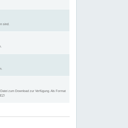
n sind.
n.
n.
p Datei zum Download zur Verfügung. Als Format
MEZ!