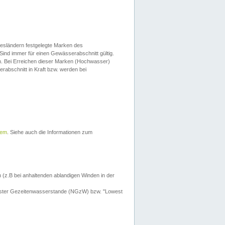
esländern festgelegte Marken des
Sind immer für einen Gewässerabschnitt gültig.
. Bei Erreichen dieser Marken (Hochwasser)
erabschnitt in Kraft bzw. werden bei
tem
. Siehe auch die Informationen zum
 (z.B bei anhaltenden ablandigen Winden in der
drigster Gezeitenwasserstande (NGzW) bzw. "Lowest