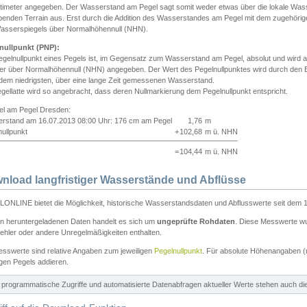
ntimeter angegeben. Der Wasserstand am Pegel sagt somit weder etwas über die lokale Wa
enden Terrain aus. Erst durch die Addition des Wasserstandes am Pegel mit dem zugehörig
asserspiegels über Normalhöhennull (NHN).
nullpunkt (PNP):
egelnullpunkt eines Pegels ist, im Gegensatz zum Wasserstand am Pegel, absolut und wir
ter über Normalhöhennull (NHN) angegeben. Der Wert des Pegelnullpunktes wird durch den Bet
 dem niedrigsten, über eine lange Zeit gemessenen Wasserstand.
gellatte wird so angebracht, dass deren Nullmarkierung dem Pegelnullpunkt entspricht.
iel am Pegel Dresden:
rstand am 16.07.2013 08:00 Uhr: 176 cm am Pegel
1,76
m
ullpunkt
+
102,68
m ü. NHN
=
104,44
m ü. NHN
nload langfristiger Wasserstände und Abflüsse
ONLINE bietet die Möglichkeit, historische Wasserstandsdaten und Abflusswerte seit dem 1
en heruntergeladenen Daten handelt es sich um
ungeprüfte Rohdaten
. Diese Messwerte wur
ehler oder andere Unregelmäßigkeiten enthalten.
esswerte sind relative Angaben zum jeweiligen
Pegelnullpunkt
. Für absolute Höhenangaben 
igen Pegels addieren.
ür programmatische Zugriffe und automatisierte Datenabfragen aktueller Werte stehen auch d