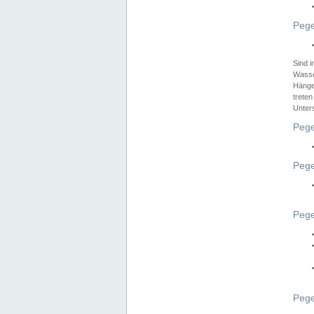
Pege
Sind 
Wasser
Hänge
treten
Unter
Pege
Pege
Pege
Pege