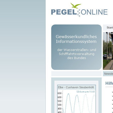
Start
Newsle
Hilf
Elbe - Cuxhaven Steubenhöft