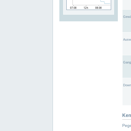
Gewä
Ausw
Gangl
Down
Ken
Pege