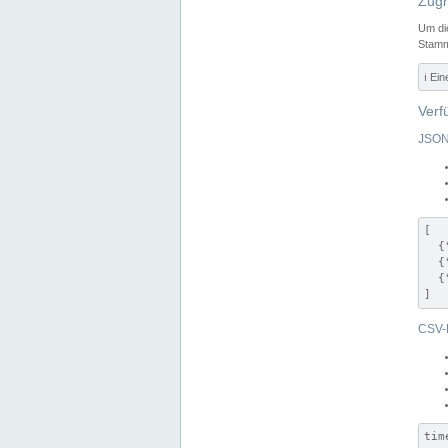
Zugr
Um di
Stamm
ℹ️ Ei
Verf
JSON
[

  {
  {
  {
]
CSV-
tim