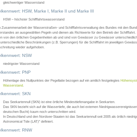
gleichwertiger Wasserstand
lkennwert: HSW, Marke I, Marke II und Marke III
HSW – höchster Schifffahrtswasserstand
in Zusammenarbeit der Wasserstraßen- und Schifffahrtsverwaltung des Bundes mit den Bund
standes an ausgewählten Pegeln und dienen als Richtwerte für den Betrieb der Schifffahrt. 
n von den örtlichen Gegebenheiten ab und sind von Gewässer zu Gewässer unterschiedlich
 unterschiedliche Beschränkungen (z.B. Sperrungen) für die Schifffahrt im jeweiligen Gewäss
schreitung wieder aufgehoben.
lkennwert: NSW
niedrigster Wasserstand
lkennwert: PNP
Höhenlage des Nullpunktes der Pegellatte bezogen auf ein amtlich festgelegtes
Höhensys
Wasserstand
.
lkennwert: SKN
Das Seekartennull (SKN) ist eine örtliche Mindesttiefenangabe in Seekarten.
Das SKN bezieht sich auf die Wassertiefe, die auch bei extemen Niedrigwasserereignissen
deutschen Bucht) kaum noch unterschritten wird.
In Deutschland und den Nordsee-Staaten ist das Seekartennull seit 2005 als örtlich nie
Astronomical Tide (LAT)" definiert.
lkennwert: RNW