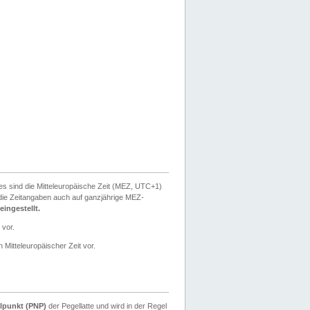
ies sind die Mitteleuropäische Zeit (MEZ, UTC+1)
ie Zeitangaben auch auf ganzjährige MEZ-
ingestellt.
 vor.
 Mitteleuropäischer Zeit vor.
lpunkt (PNP)
der Pegellatte und wird in der Regel