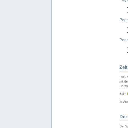
Pege
Peg
Zei
Die Ze
mit d
Darst
Beim
In de
Der
Der W