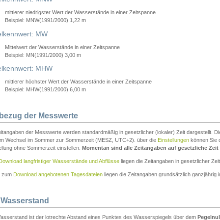
mittlerer niedrigster Wert der Wasserstände in einer Zeitspanne
Beispiel: MNW(1991/2000) 1,22 m
lkennwert: MW
Mittelwert der Wasserstände in einer Zeitspanne
Beispiel: MN(1991/2000) 3,00 m
elkennwert: MHW
mittlerer höchster Wert der Wasserstände in einer Zeitspanne
Beispiel: MHW(1991/2000) 6,00 m
tbezug der Messwerte
itangaben der Messwerte werden standardmäßig in gesetzlicher (lokaler) Zeit dargestellt. D
em Wechsel im Sommer zur Sommerzeit (MESZ, UTC+2). über die
Einstellungen
können Sie d
ellung ohne Sommerzeit einstellen.
Momentan sind alle Zeitangaben auf gesetzliche Zeit e
Download langfristiger Wasserstände und Abflüsse
liegen die Zeitangaben in gesetzlicher Zeit
n zum
Download angebotenen Tagesdateien
liegen die Zeitangaben grundsätzlich ganzjährig in
 Wasserstand
asserstand ist der lotrechte Abstand eines Punktes des Wasserspiegels über dem
Pegelnul