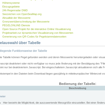
Höhensysteme
Einzugsgebiete
24h Regenradar DWD
Seezeichen von OpenSeaMap.org
Aktualität der Messwerte
Grenzwertüberschreitung der Messwerte
PEGELONLINE-Dienste
Open Source Projekt für die interaktive Online Visualisierung
Projektarbeit zur dynamischen Visualisierung von Messwerten
Generierung von QR-Codes für Pegelstammdatenseiten
elauswahl über Tabelle
legende Funktionsweise der Tabelle
die Tabelle können Pegel gefunden werden und deren Messwerte heruntergeladen oder visuali
vascript deaktiviert oder nicht verfügbar so muss jede Änderung mit der Bestätigung des "Filt
int nur bei deaktiviertem Javascript. Bei eingeschaltetem Javascript aktualisieren sich alle 
itstempel in den Dateien beim Download liegen ganzjährig in mitteleuropäischer Winterzeit vo
Bedienung der Tabelle:
Beschreibung
meter
Hier besteht die Möglichkeit, die auszuwertende Messgröße einzustellen. Bei einer Ände