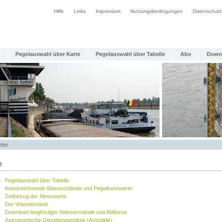
Hilfe
Links
Impressum
Nutzungsbedingungen
Datenschutz
Pegelauswahl über Karte
Pegelauswahl über Tabelle
Abo
Down
tter
e
Pegelauswahl über Tabelle
Kennzeichnende Wasserstände und Pegelkennwerte
Zeitbezug der Messwerte
Der Wasserstand
Download langfristiger Wasserstände und Abflüsse
Astronomische Gezeitenganglinie (Astrotide)