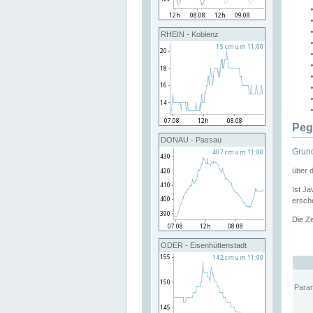
RHEIN - Koblenz
Peg
DONAU - Passau
Grund
über 
Ist Ja
ersche
Die Ze
ODER - Eisenhüttenstadt
Para