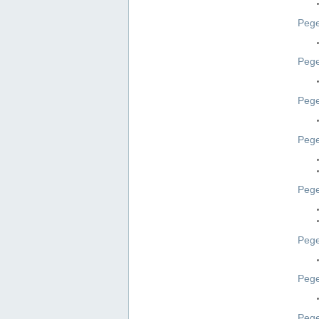
Pege
Pege
Peg
Pege
Pege
Pege
Pege
Peg