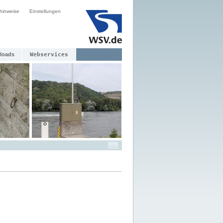
hinweise
Einstellungen
loads
Webservices