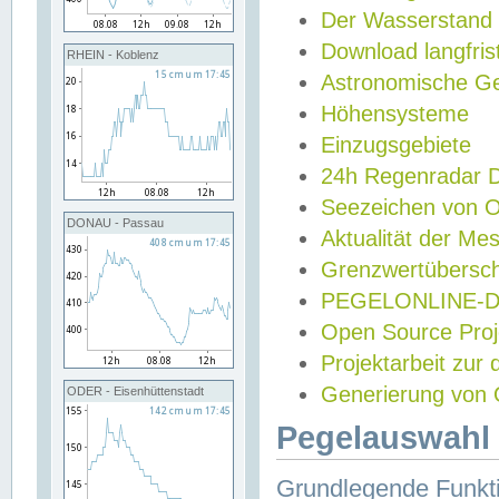
Der Wasserstand
Download langfris
RHEIN - Koblenz
Astronomische Gez
Höhensysteme
Einzugsgebiete
24h Regenradar
Seezeichen von 
DONAU - Passau
Aktualität der Me
Grenzwertübersch
PEGELONLINE-Di
Open Source Projek
Projektarbeit zur
Generierung von 
ODER - Eisenhüttenstadt
Pegelauswahl 
Grundlegende Funkti