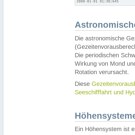
2000-01-01 01:30;645
Astronomische
Die astronomische Gez
(Gezeitenvorausberec
Die periodischen Schw
Wirkung von Mond und
Rotation verursacht.
Diese
Gezeitenvorau
Seeschifffahrt und Hy
Höhensystem
Ein Höhensystem ist e