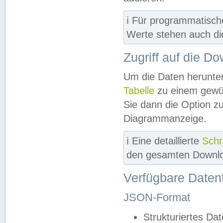
ℹ️ Für programmatisch
Werte stehen auch d
Zugriff auf die D
Um die Daten herunter
Tabelle
zu einem gewün
Sie dann die Option z
Diagrammanzeige.
ℹ️ Eine detaillierte
Schr
den gesamten Downlo
Verfügbare Daten
JSON-Format
Strukturiertes Da