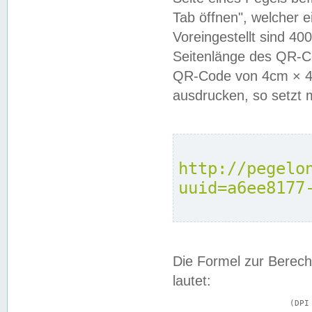
Tab öffnen", welcher 
Voreingestellt sind 4
Seitenlänge des QR-C
QR-Code von 4cm × 4c
ausdrucken, so setzt 
http://pegelo
uuid=a6ee8177
Die Formel zur Berech
lautet:
			(DPI × Druckkantenlänge in cm) ÷ 2,54 = Kantenlänge in Pixel
