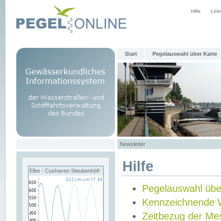
Hilfe
Link
Start
Pegelauswahl über Karte
Newsletter
Hilfe
Elbe - Cuxhaven Steubenhöft
Pegelauswahl übe
Kennzeichnende 
Zeitbezug der Me