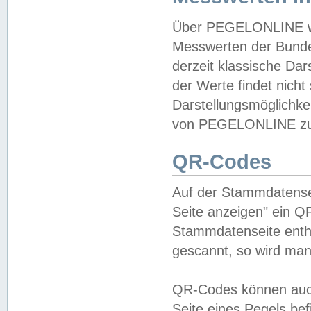
Über PEGELONLINE wer
Messwerten der Bundes
derzeit klassische Da
der Werte findet nicht 
Darstellungsmöglichkei
von PEGELONLINE zu 
QR-Codes
Auf der Stammdatensei
Seite anzeigen" ein Q
Stammdatenseite enthä
gescannt, so wird man
QR-Codes können auc
Seite eines Pegels be