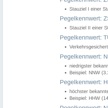
Stauziel I einer S
Pegelkennwert: Z
Stauziel II einer 
Pegelkennwert:
Verkehrsgesichert
Pegelkennwert:
niedrigster bekan
Beispiel: NNW (3
Pegelkennwert:
höchster bekannt
Beispiel: HHW (1
Pegelkennwert: 