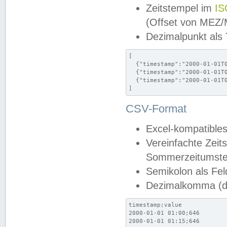
Zeitstempel im
IS
(Offset von MEZ
Dezimalpunkt als
[

  {"timestamp":"2000-01-01T0
  {"timestamp":"2000-01-01T0
  {"timestamp":"2000-01-01T0
]
CSV-Format
Excel-kompatibles
Vereinfachte Zeit
Sommerzeitumstel
Semikolon als Fel
Dezimalkomma (de
timestamp;value

2000-01-01 01:00;646

2000-01-01 01:15;646
