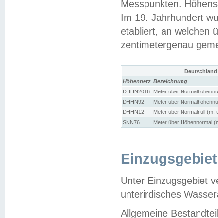
Messpunkten. Höhensy
Im 19. Jahrhundert wu
etabliert, an welchen 
zentimetergenau gem
Deutschland
Höhennetz
Bezeichnung
DHHN2016
Meter über Normalhöhennul
DHHN92
Meter über Normalhöhennul
DHHN12
Meter über Normalnull (m. 
SNN76
Meter über Höhennormal (m
Einzugsgebiet
Unter Einzugsgebiet v
unterirdisches Wasser
Allgemeine Bestandtei