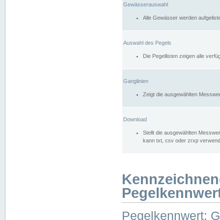
Gewässerauswahl
Alle Gewässer werden aufgelist
Auswahl des Pegels
Die Pegellisten zeigen alle ver
Ganglinien
Zeigt die ausgewählten Messwer
Download
Stellt die ausgewählten Messwer
kann txt, csv oder zrxp verwen
Kennzeichnen
Pegelkennwer
Pegelkennwert: 