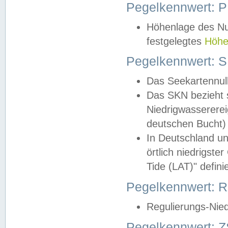
Pegelkennwert: 
Höhenlage des Nul
festgelegtes
Höhe
Pegelkennwert: 
Das Seekartennull
Das SKN bezieht s
Niedrigwassererei
deutschen Bucht) 
In Deutschland un
örtlich niedrigst
Tide (LAT)" definie
Pegelkennwert:
Regulierungs-Nie
Pegelkennwert: Z