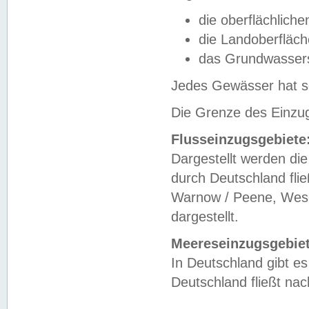
die oberflächlich
die Landoberfläc
das Grundwasser
Jedes Gewässer hat se
Die Grenze des Einzug
Flusseinzugsgebiete
Dargestellt werden die
durch Deutschland fli
Warnow / Peene, Weser
dargestellt.
Meereseinzugsgebiet
In Deutschland gibt 
Deutschland fließt n