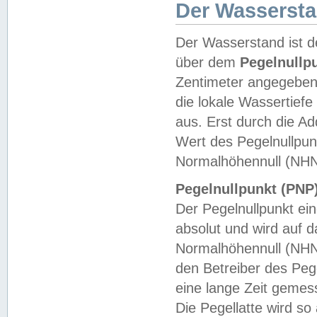
Der Wasserst
Der Wasserstand ist d
über dem
Pegelnullp
Zentimeter angegeben
die lokale Wassertie
aus. Erst durch die A
Wert des Pegelnullpun
Normalhöhennull (NHN
Pegelnullpunkt (PNP)
Der Pegelnullpunkt ei
absolut und wird auf
Normalhöhennull (NHN
den Betreiber des Pege
eine lange Zeit geme
Die Pegellatte wird s