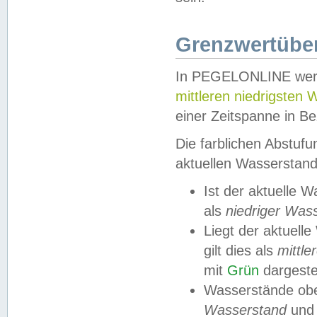
Grenzwertüber
In PEGELONLINE werde
mittleren niedrigsten
einer Zeitspanne in Be
Die farblichen Abstuf
aktuellen Wasserstand
Ist der aktuelle 
als
niedriger Was
Liegt der aktue
gilt dies als
mittle
mit
Grün
dargestel
Wasserstände obe
Wasserstand
und