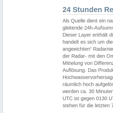
24 Stunden R
Als Quelle dient ein n
gleitende 24h-Aufsum
Dieser Layer enthält
handelt es sich um di
angeeichten“ Radarnie
der Radar- mit den O
Mittelung von Differe
Auflösung. Das Produk
Hochwasservorhersagez
räumlich hoch aufgelö
werden ca. 30 Minuten
UTC ist gegen 0130 UTC
stehen für die letzten