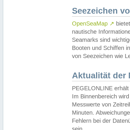
Seezeichen v
OpenSeaMap
↗
biete
nautische Information
Seamarks sind wichtig
Booten und Schiffen i
von Seezeichen wie Le
Aktualität der
PEGELONLINE erhält u
Im Binnenbereich wird 
Messwerte von Zeitreih
Minuten. Abweichungen
Fehlern bei der Daten
sein.