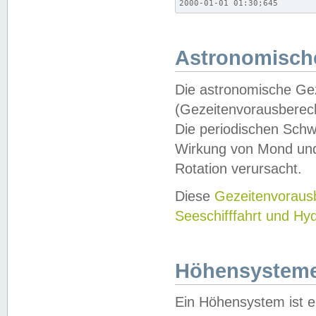
2000-01-01 01:30;645
Astronomische
Die astronomische Gez
(Gezeitenvorausberec
Die periodischen Schw
Wirkung von Mond und
Rotation verursacht.
Diese
Gezeitenvorau
Seeschifffahrt und Hy
Höhensystem
Ein Höhensystem ist e