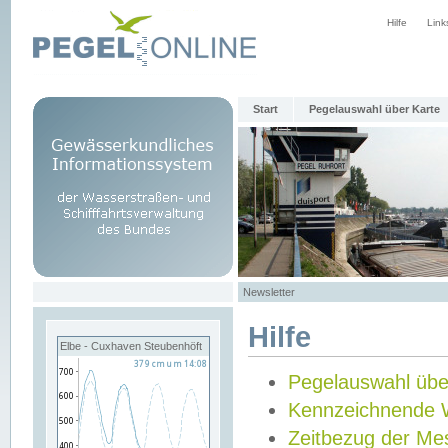
Hilfe
Link
Start
Pegelauswahl über Karte
Newsletter
Hilfe
Elbe - Cuxhaven Steubenhöft
Pegelauswahl übe
Kennzeichnende 
Zeitbezug der Me