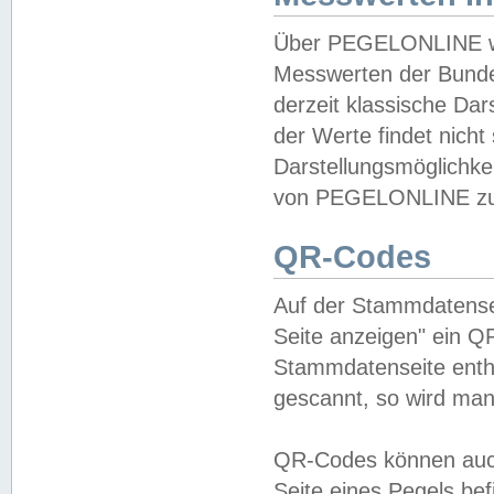
Über PEGELONLINE wer
Messwerten der Bundes
derzeit klassische Da
der Werte findet nicht 
Darstellungsmöglichkei
von PEGELONLINE zu 
QR-Codes
Auf der Stammdatensei
Seite anzeigen" ein Q
Stammdatenseite enthä
gescannt, so wird man
QR-Codes können auc
Seite eines Pegels be