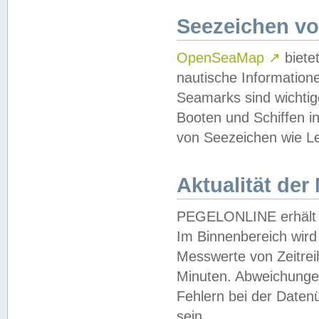
Seezeichen v
OpenSeaMap
↗
biete
nautische Information
Seamarks sind wichtig
Booten und Schiffen i
von Seezeichen wie Le
Aktualität der
PEGELONLINE erhält u
Im Binnenbereich wird 
Messwerte von Zeitreih
Minuten. Abweichungen
Fehlern bei der Daten
sein.