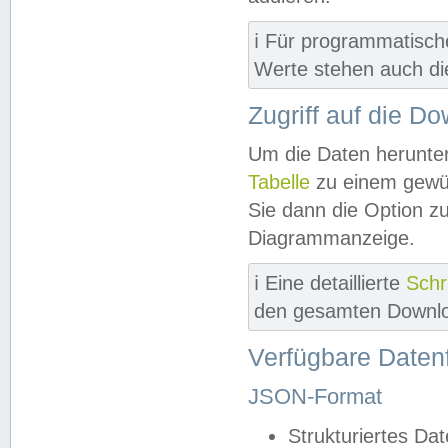
ℹ️ Für programmatisch
Werte stehen auch d
Zugriff auf die D
Um die Daten herunter
Tabelle
zu einem gewün
Sie dann die Option z
Diagrammanzeige.
ℹ️ Eine detaillierte
Schr
den gesamten Downlo
Verfügbare Daten
JSON-Format
Strukturiertes Da