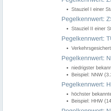
Stauziel I einer S
Pegelkennwert: Z
Stauziel II einer 
Pegelkennwert:
Verkehrsgesichert
Pegelkennwert:
niedrigster bekan
Beispiel: NNW (3
Pegelkennwert:
höchster bekannt
Beispiel: HHW (1
Pegelkennwert: 