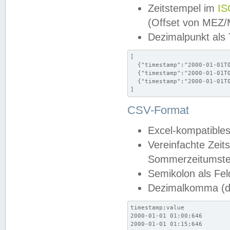
Zeitstempel im
IS
(Offset von MEZ
Dezimalpunkt als
[

  {"timestamp":"2000-01-01T0
  {"timestamp":"2000-01-01T0
  {"timestamp":"2000-01-01T0
]
CSV-Format
Excel-kompatibles
Vereinfachte Zeit
Sommerzeitumstel
Semikolon als Fel
Dezimalkomma (de
timestamp;value

2000-01-01 01:00;646

2000-01-01 01:15;646
