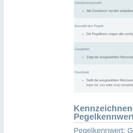
Gewässerauswahl
Alle Gewässer werden aufgelist
Auswahl des Pegels
Die Pegellisten zeigen alle ver
Ganglinien
Zeigt die ausgewählten Messwer
Download
Stellt die ausgewählten Messwer
kann txt, csv oder zrxp verwen
Kennzeichnen
Pegelkennwer
Pegelkennwert: 