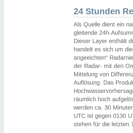
24 Stunden R
Als Quelle dient ein n
gleitende 24h-Aufsum
Dieser Layer enthält
handelt es sich um di
angeeichten“ Radarnie
der Radar- mit den O
Mittelung von Differe
Auflösung. Das Produk
Hochwasservorhersagez
räumlich hoch aufgelö
werden ca. 30 Minuten
UTC ist gegen 0130 UTC
stehen für die letzten