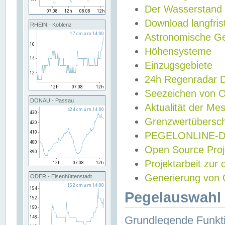
Der Wasserstand
Download langfris
RHEIN - Koblenz
Astronomische Gez
Höhensysteme
Einzugsgebiete
24h Regenradar
Seezeichen von 
DONAU - Passau
Aktualität der Me
Grenzwertübersch
PEGELONLINE-Di
Open Source Projek
Projektarbeit zur
Generierung von 
ODER - Eisenhüttenstadt
Pegelauswahl 
Grundlegende Funkti