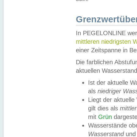
Grenzwertüber
In PEGELONLINE werde
mittleren niedrigsten
einer Zeitspanne in Be
Die farblichen Abstuf
aktuellen Wasserstand
Ist der aktuelle 
als
niedriger Was
Liegt der aktue
gilt dies als
mittle
mit
Grün
dargestel
Wasserstände obe
Wasserstand
und