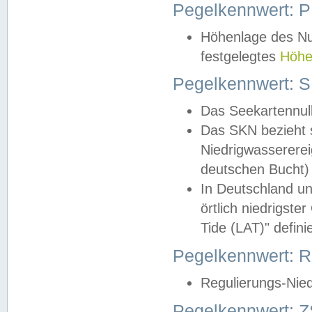
Pegelkennwert: 
Höhenlage des Nul
festgelegtes
Höhe
Pegelkennwert: 
Das Seekartennull
Das SKN bezieht s
Niedrigwassererei
deutschen Bucht) 
In Deutschland un
örtlich niedrigst
Tide (LAT)" definie
Pegelkennwert:
Regulierungs-Nie
Pegelkennwert: Z