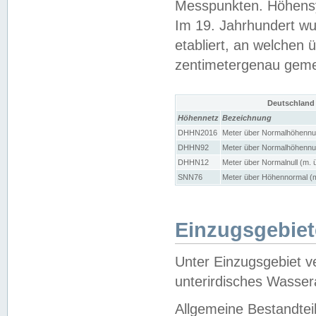
Messpunkten. Höhensy
Im 19. Jahrhundert wu
etabliert, an welchen 
zentimetergenau gem
Deutschland
Höhennetz
Bezeichnung
DHHN2016
Meter über Normalhöhennul
DHHN92
Meter über Normalhöhennul
DHHN12
Meter über Normalnull (m. 
SNN76
Meter über Höhennormal (m
Einzugsgebiet
Unter Einzugsgebiet v
unterirdisches Wasser
Allgemeine Bestandtei