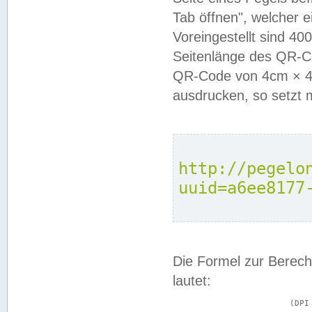
Tab öffnen", welcher 
Voreingestellt sind 4
Seitenlänge des QR-C
QR-Code von 4cm × 4c
ausdrucken, so setzt 
http://pegelo
uuid=a6ee8177
Die Formel zur Berech
lautet:
			(DPI × Druckkantenlänge in cm) ÷ 2,54 = Kantenlänge in Pixel
