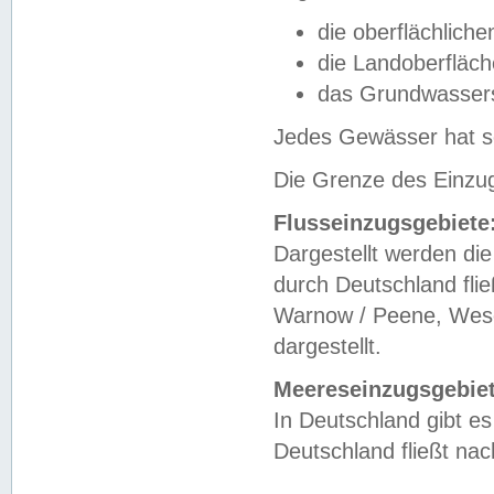
die oberflächlich
die Landoberfläc
das Grundwasser
Jedes Gewässer hat se
Die Grenze des Einzug
Flusseinzugsgebiete
Dargestellt werden die
durch Deutschland fli
Warnow / Peene, Weser
dargestellt.
Meereseinzugsgebiet
In Deutschland gibt 
Deutschland fließt n