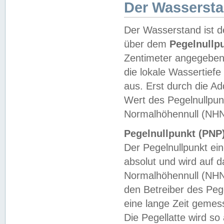
Der Wasserst
Der Wasserstand ist d
über dem
Pegelnullp
Zentimeter angegeben
die lokale Wassertie
aus. Erst durch die A
Wert des Pegelnullpun
Normalhöhennull (NHN
Pegelnullpunkt (PNP)
Der Pegelnullpunkt ei
absolut und wird auf
Normalhöhennull (NHN
den Betreiber des Pege
eine lange Zeit geme
Die Pegellatte wird s