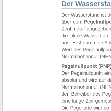
Der Wasserst
Der Wasserstand ist d
über dem
Pegelnullp
Zentimeter angegeben
die lokale Wassertie
aus. Erst durch die A
Wert des Pegelnullpun
Normalhöhennull (NHN
Pegelnullpunkt (PNP)
Der Pegelnullpunkt ei
absolut und wird auf
Normalhöhennull (NHN
den Betreiber des Pege
eine lange Zeit geme
Die Pegellatte wird s