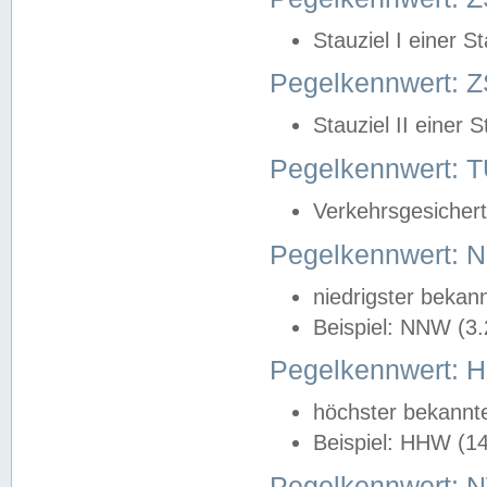
Stauziel I einer S
Pegelkennwert: Z
Stauziel II einer 
Pegelkennwert:
Verkehrsgesichert
Pegelkennwert:
niedrigster bekan
Beispiel: NNW (3
Pegelkennwert:
höchster bekannt
Beispiel: HHW (1
Pegelkennwert: 