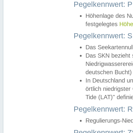
Pegelkennwert: 
Höhenlage des Nul
festgelegtes
Höhe
Pegelkennwert: 
Das Seekartennull
Das SKN bezieht s
Niedrigwassererei
deutschen Bucht) 
In Deutschland un
örtlich niedrigst
Tide (LAT)" definie
Pegelkennwert:
Regulierungs-Nie
Pegelkennwert: Z