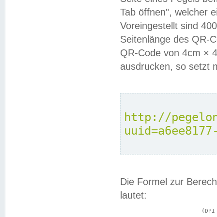
Tab öffnen", welcher 
Voreingestellt sind 4
Seitenlänge des QR-C
QR-Code von 4cm × 4c
ausdrucken, so setzt 
http://pegelo
uuid=a6ee8177
Die Formel zur Berech
lautet:
			(DPI × Druckkantenlänge in cm) ÷ 2,54 = Kantenlänge in Pixel
