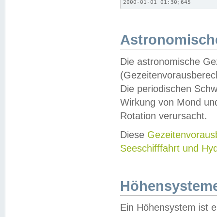
2000-01-01 01:30;645
Astronomische
Die astronomische Gez
(Gezeitenvorausberec
Die periodischen Schw
Wirkung von Mond und
Rotation verursacht.
Diese
Gezeitenvorau
Seeschifffahrt und Hy
Höhensystem
Ein Höhensystem ist e