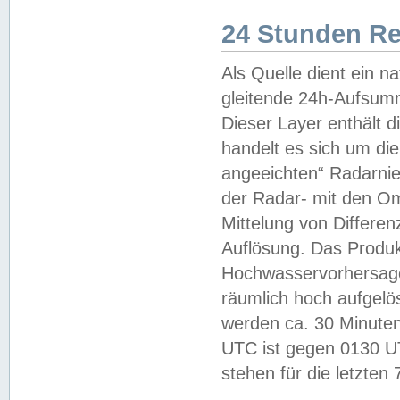
24 Stunden R
Als Quelle dient ein n
gleitende 24h-Aufsum
Dieser Layer enthält
handelt es sich um di
angeeichten“ Radarnie
der Radar- mit den O
Mittelung von Differe
Auflösung. Das Produk
Hochwasservorhersagez
räumlich hoch aufgelö
werden ca. 30 Minuten
UTC ist gegen 0130 UTC
stehen für die letzten