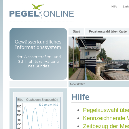
Hilfe
Link
Start
Pegelauswahl über Karte
Newsletter
Hilfe
Elbe - Cuxhaven Steubenhöft
Pegelauswahl übe
Kennzeichnende 
Zeitbezug der Me