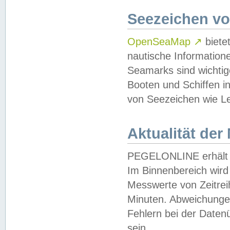
Seezeichen v
OpenSeaMap
↗
biete
nautische Information
Seamarks sind wichtig
Booten und Schiffen i
von Seezeichen wie Le
Aktualität der
PEGELONLINE erhält u
Im Binnenbereich wird 
Messwerte von Zeitreih
Minuten. Abweichungen
Fehlern bei der Daten
sein.