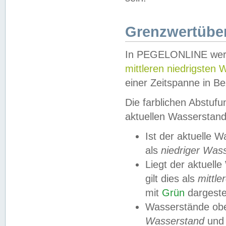
Grenzwertüber
In PEGELONLINE werde
mittleren niedrigsten
einer Zeitspanne in Be
Die farblichen Abstuf
aktuellen Wasserstand
Ist der aktuelle 
als
niedriger Was
Liegt der aktue
gilt dies als
mittle
mit
Grün
dargestel
Wasserstände obe
Wasserstand
und