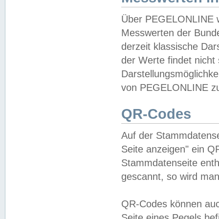
Über PEGELONLINE wer
Messwerten der Bundes
derzeit klassische Da
der Werte findet nicht 
Darstellungsmöglichkei
von PEGELONLINE zu 
QR-Codes
Auf der Stammdatensei
Seite anzeigen" ein Q
Stammdatenseite enthä
gescannt, so wird man
QR-Codes können auc
Seite eines Pegels be