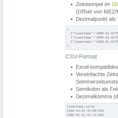
Zeitstempel im
IS
(Offset von MEZ
Dezimalpunkt als
[

  {"timestamp":"2000-01-01T0
  {"timestamp":"2000-01-01T0
  {"timestamp":"2000-01-01T0
]
CSV-Format
Excel-kompatibles
Vereinfachte Zeit
Sommerzeitumstel
Semikolon als Fel
Dezimalkomma (de
timestamp;value

2000-01-01 01:00;646

2000-01-01 01:15;646
