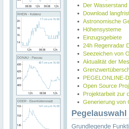
Der Wasserstand
Download langfris
RHEIN - Koblenz
Astronomische Gez
Höhensysteme
Einzugsgebiete
24h Regenradar
Seezeichen von 
DONAU - Passau
Aktualität der Me
Grenzwertübersch
PEGELONLINE-Di
Open Source Projek
Projektarbeit zur
Generierung von 
ODER - Eisenhüttenstadt
Pegelauswahl 
Grundlegende Funkti