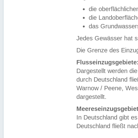
die oberflächlich
die Landoberfläc
das Grundwasser
Jedes Gewässer hat se
Die Grenze des Einzug
Flusseinzugsgebiete
Dargestellt werden die
durch Deutschland fli
Warnow / Peene, Weser
dargestellt.
Meereseinzugsgebiet
In Deutschland gibt 
Deutschland fließt n