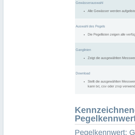
Gewässerauswahl
Alle Gewässer werden aufgelist
Auswahl des Pegels
Die Pegellisten zeigen alle ver
Ganglinien
Zeigt die ausgewählten Messwer
Download
Stellt die ausgewählten Messwer
kann txt, csv oder zrxp verwen
Kennzeichnen
Pegelkennwer
Pegelkennwert: 