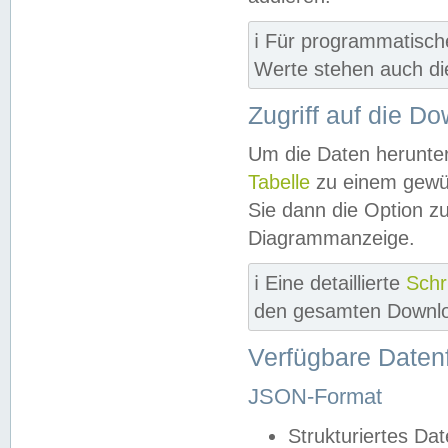
ℹ️ Für programmatisch
Werte stehen auch d
Zugriff auf die D
Um die Daten herunter
Tabelle
zu einem gewün
Sie dann die Option z
Diagrammanzeige.
ℹ️ Eine detaillierte
Schr
den gesamten Downlo
Verfügbare Daten
JSON-Format
Strukturiertes Da