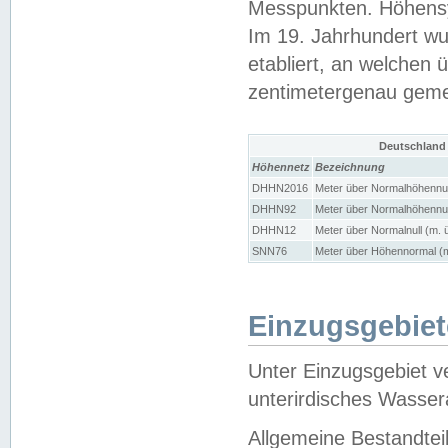
Messpunkten. Höhensy
Im 19. Jahrhundert wu
etabliert, an welchen 
zentimetergenau gem
Deutschland
Höhennetz
Bezeichnung
DHHN2016
Meter über Normalhöhennul
DHHN92
Meter über Normalhöhennul
DHHN12
Meter über Normalnull (m. 
SNN76
Meter über Höhennormal (m
Einzugsgebiet
Unter Einzugsgebiet v
unterirdisches Wasser
Allgemeine Bestandtei