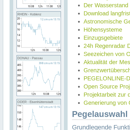
Der Wasserstand
Download langfris
RHEIN - Koblenz
Astronomische Gez
Höhensysteme
Einzugsgebiete
24h Regenradar
Seezeichen von 
DONAU - Passau
Aktualität der Me
Grenzwertübersch
PEGELONLINE-Di
Open Source Projek
Projektarbeit zur
Generierung von 
ODER - Eisenhüttenstadt
Pegelauswahl 
Grundlegende Funkti