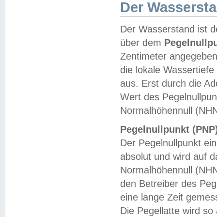
Der Wasserst
Der Wasserstand ist d
über dem
Pegelnullp
Zentimeter angegeben
die lokale Wassertie
aus. Erst durch die A
Wert des Pegelnullpun
Normalhöhennull (NHN
Pegelnullpunkt (PNP)
Der Pegelnullpunkt ei
absolut und wird auf
Normalhöhennull (NHN
den Betreiber des Pege
eine lange Zeit geme
Die Pegellatte wird s