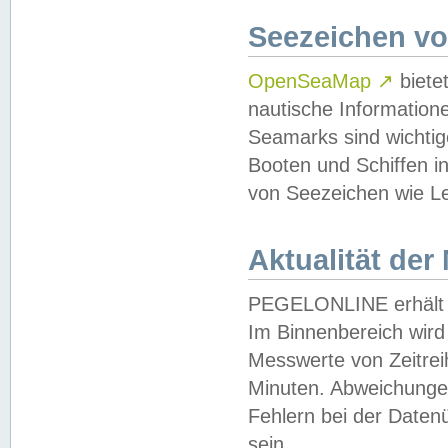
Seezeichen v
OpenSeaMap
↗
biete
nautische Information
Seamarks sind wichtig
Booten und Schiffen i
von Seezeichen wie Le
Aktualität der
PEGELONLINE erhält u
Im Binnenbereich wird 
Messwerte von Zeitreih
Minuten. Abweichungen
Fehlern bei der Daten
sein.