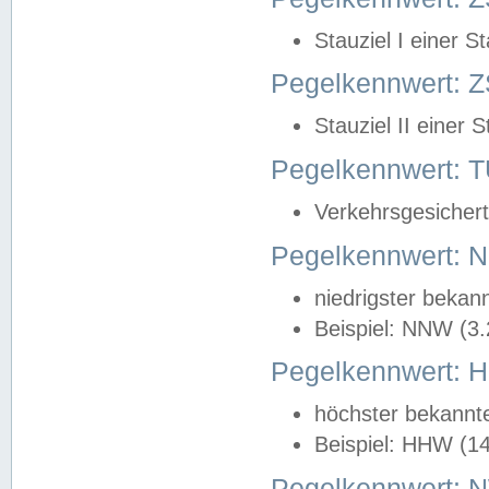
Stauziel I einer S
Pegelkennwert: Z
Stauziel II einer 
Pegelkennwert:
Verkehrsgesichert
Pegelkennwert:
niedrigster bekan
Beispiel: NNW (3
Pegelkennwert:
höchster bekannt
Beispiel: HHW (1
Pegelkennwert: 