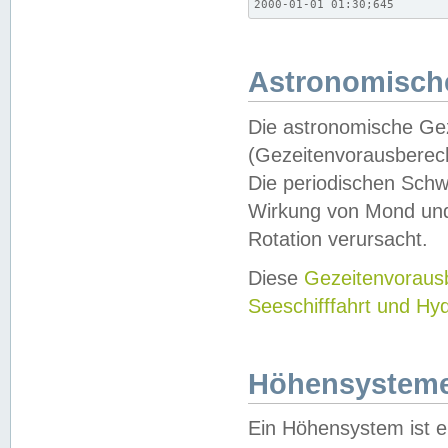
2000-01-01 01:30;645
Astronomische
Die astronomische Gez
(Gezeitenvorausberec
Die periodischen Schw
Wirkung von Mond und
Rotation verursacht.
Diese
Gezeitenvorau
Seeschifffahrt und Hy
Höhensystem
Ein Höhensystem ist e