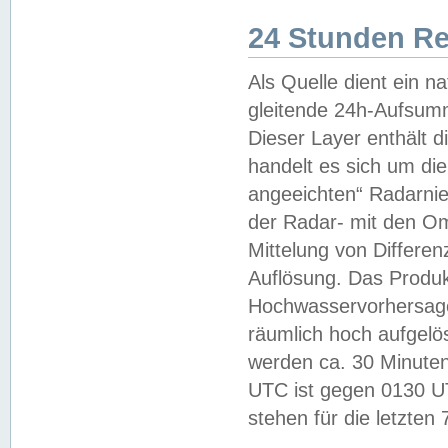
24 Stunden R
Als Quelle dient ein n
gleitende 24h-Aufsum
Dieser Layer enthält
handelt es sich um di
angeeichten“ Radarnie
der Radar- mit den O
Mittelung von Differe
Auflösung. Das Produk
Hochwasservorhersagez
räumlich hoch aufgelö
werden ca. 30 Minuten
UTC ist gegen 0130 UTC
stehen für die letzten