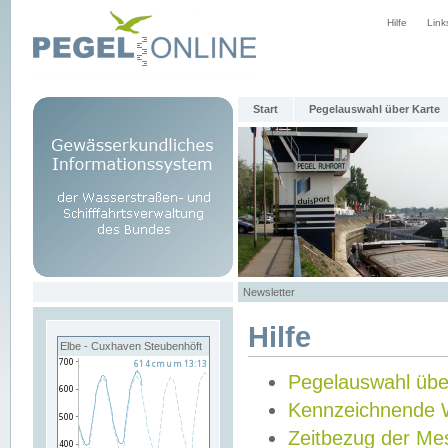
Hilfe
Link
Start
Pegelauswahl über Karte
Newsletter
Hilfe
Elbe - Cuxhaven Steubenhöft
Pegelauswahl übe
Kennzeichnende 
Zeitbezug der Me