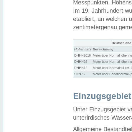
Messpunkten. Höhensy
Im 19. Jahrhundert wu
etabliert, an welchen 
zentimetergenau gem
Deutschland
Höhennetz
Bezeichnung
DHHN2016
Meter über Normalhöhennul
DHHN92
Meter über Normalhöhennul
DHHN12
Meter über Normalnull (m. 
SNN76
Meter über Höhennormal (m
Einzugsgebiet
Unter Einzugsgebiet v
unterirdisches Wasser
Allgemeine Bestandtei