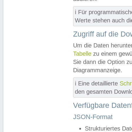
ℹ️ Für programmatisch
Werte stehen auch d
Zugriff auf die D
Um die Daten herunter
Tabelle
zu einem gewün
Sie dann die Option z
Diagrammanzeige.
ℹ️ Eine detaillierte
Schr
den gesamten Downlo
Verfügbare Daten
JSON-Format
Strukturiertes Da