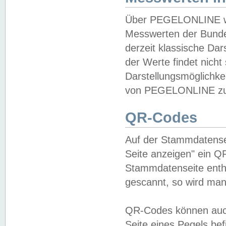
Über PEGELONLINE wer
Messwerten der Bundes
derzeit klassische Da
der Werte findet nicht 
Darstellungsmöglichkei
von PEGELONLINE zu 
QR-Codes
Auf der Stammdatensei
Seite anzeigen" ein Q
Stammdatenseite enthä
gescannt, so wird man
QR-Codes können auc
Seite eines Pegels be