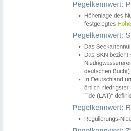
Pegelkennwert: 
Höhenlage des Nul
festgelegtes
Höhe
Pegelkennwert: 
Das Seekartennull
Das SKN bezieht s
Niedrigwassererei
deutschen Bucht) 
In Deutschland un
örtlich niedrigst
Tide (LAT)" definie
Pegelkennwert:
Regulierungs-Nie
Pegelkennwert: Z