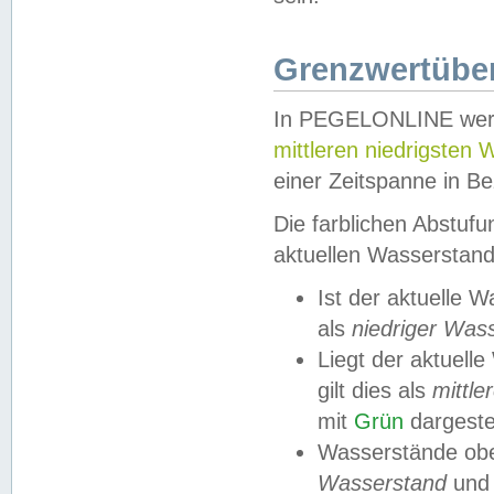
Grenzwertüber
In PEGELONLINE werde
mittleren niedrigsten
einer Zeitspanne in Be
Die farblichen Abstuf
aktuellen Wasserstand
Ist der aktuelle 
als
niedriger Was
Liegt der aktue
gilt dies als
mittle
mit
Grün
dargestel
Wasserstände obe
Wasserstand
und