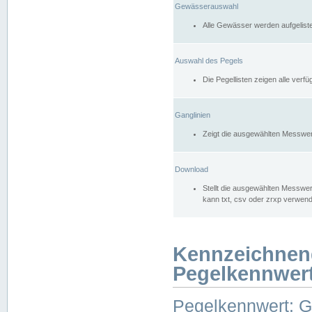
Gewässerauswahl
Alle Gewässer werden aufgelist
Auswahl des Pegels
Die Pegellisten zeigen alle ver
Ganglinien
Zeigt die ausgewählten Messwer
Download
Stellt die ausgewählten Messwer
kann txt, csv oder zrxp verwen
Kennzeichnen
Pegelkennwer
Pegelkennwert: 