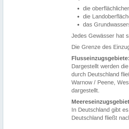
die oberflächlich
die Landoberfläc
das Grundwasser
Jedes Gewässer hat se
Die Grenze des Einzug
Flusseinzugsgebiete
Dargestellt werden die
durch Deutschland fli
Warnow / Peene, Weser
dargestellt.
Meereseinzugsgebiet
In Deutschland gibt 
Deutschland fließt n