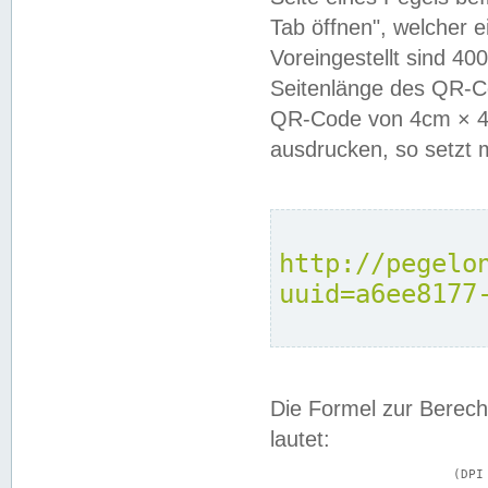
Tab öffnen", welcher 
Voreingestellt sind 4
Seitenlänge des QR-C
QR-Code von 4cm × 4c
ausdrucken, so setzt 
http://pegelo
uuid=a6ee8177
Die Formel zur Berech
lautet:
			(DPI × Druckkantenlänge in cm) ÷ 2,54 = Kantenlänge in Pixel
