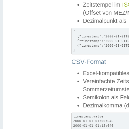
Zeitstempel im
IS
(Offset von MEZ
Dezimalpunkt als
[

  {"timestamp":"2000-01-01T0
  {"timestamp":"2000-01-01T0
  {"timestamp":"2000-01-01T0
]
CSV-Format
Excel-kompatibles
Vereinfachte Zeit
Sommerzeitumstel
Semikolon als Fel
Dezimalkomma (de
timestamp;value

2000-01-01 01:00;646

2000-01-01 01:15;646
