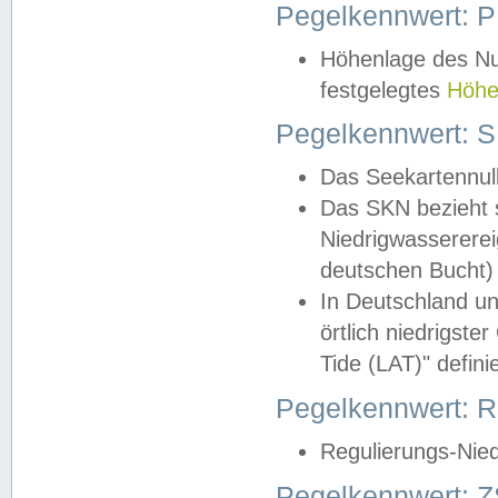
Pegelkennwert: 
Höhenlage des Nul
festgelegtes
Höhe
Pegelkennwert: 
Das Seekartennull
Das SKN bezieht s
Niedrigwassererei
deutschen Bucht) 
In Deutschland un
örtlich niedrigst
Tide (LAT)" definie
Pegelkennwert:
Regulierungs-Nie
Pegelkennwert: Z