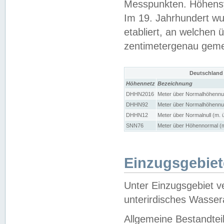
Messpunkten. Höhensy
Im 19. Jahrhundert wu
etabliert, an welchen 
zentimetergenau gem
Deutschland
Höhennetz
Bezeichnung
DHHN2016
Meter über Normalhöhennul
DHHN92
Meter über Normalhöhennul
DHHN12
Meter über Normalnull (m. 
SNN76
Meter über Höhennormal (m
Einzugsgebiet
Unter Einzugsgebiet v
unterirdisches Wasser
Allgemeine Bestandtei