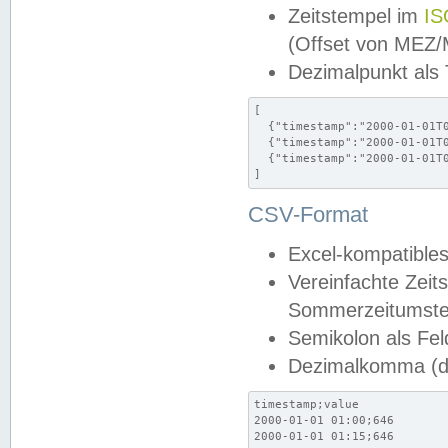
Zeitstempel im
IS
(Offset von MEZ
Dezimalpunkt als
[

  {"timestamp":"2000-01-01T0
  {"timestamp":"2000-01-01T0
  {"timestamp":"2000-01-01T0
]
CSV-Format
Excel-kompatibles
Vereinfachte Zeit
Sommerzeitumstel
Semikolon als Fel
Dezimalkomma (de
timestamp;value

2000-01-01 01:00;646

2000-01-01 01:15;646
