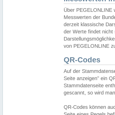
Über PEGELONLINE wer
Messwerten der Bundes
derzeit klassische Da
der Werte findet nicht 
Darstellungsmöglichkei
von PEGELONLINE zu 
QR-Codes
Auf der Stammdatensei
Seite anzeigen" ein Q
Stammdatenseite enthä
gescannt, so wird man
QR-Codes können auc
Seite eines Pegels be