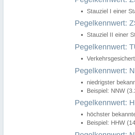
Stauziel I einer S
Pegelkennwert: Z
Stauziel II einer 
Pegelkennwert:
Verkehrsgesichert
Pegelkennwert:
niedrigster bekan
Beispiel: NNW (3
Pegelkennwert:
höchster bekannt
Beispiel: HHW (1
Pegelkennwert: 