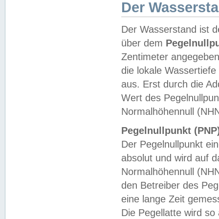
Der Wasserst
Der Wasserstand ist d
über dem
Pegelnullp
Zentimeter angegeben
die lokale Wassertie
aus. Erst durch die A
Wert des Pegelnullpun
Normalhöhennull (NHN
Pegelnullpunkt (PNP)
Der Pegelnullpunkt ei
absolut und wird auf
Normalhöhennull (NHN
den Betreiber des Pege
eine lange Zeit geme
Die Pegellatte wird s