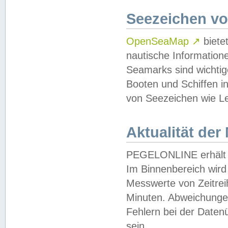
Seezeichen v
OpenSeaMap
↗
biete
nautische Information
Seamarks sind wichtig
Booten und Schiffen i
von Seezeichen wie Le
Aktualität der
PEGELONLINE erhält u
Im Binnenbereich wird 
Messwerte von Zeitreih
Minuten. Abweichungen
Fehlern bei der Daten
sein.