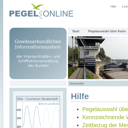
Hilfe
Link
Start
Pegelauswahl über Karte
Newsletter
Hilfe
Elbe - Cuxhaven Steubenhöft
Pegelauswahl übe
Kennzeichnende 
Zeitbezug der Me