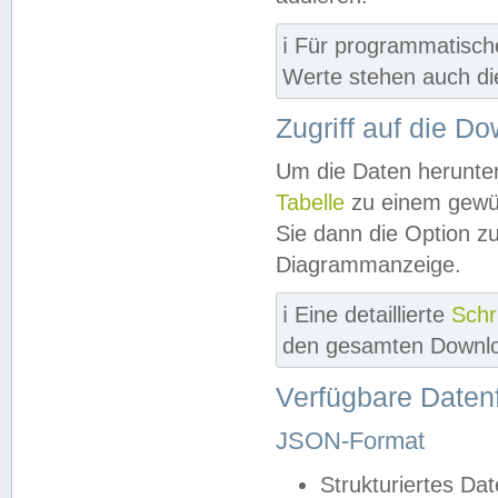
ℹ️ Für programmatisch
Werte stehen auch d
Zugriff auf die D
Um die Daten herunter
Tabelle
zu einem gewün
Sie dann die Option z
Diagrammanzeige.
ℹ️ Eine detaillierte
Schr
den gesamten Downlo
Verfügbare Daten
JSON-Format
Strukturiertes Da