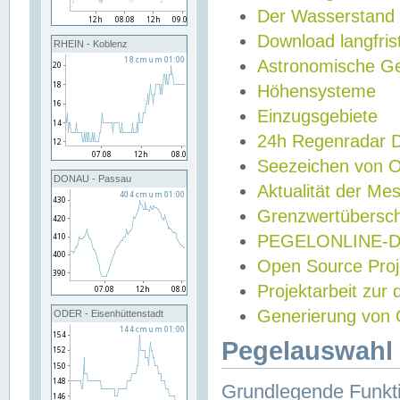
Der Wasserstand
Download langfris
RHEIN - Koblenz
Astronomische Gez
Höhensysteme
Einzugsgebiete
24h Regenradar
Seezeichen von 
DONAU - Passau
Aktualität der Me
Grenzwertübersch
PEGELONLINE-Di
Open Source Projek
Projektarbeit zur
Generierung von 
ODER - Eisenhüttenstadt
Pegelauswahl 
Grundlegende Funkti