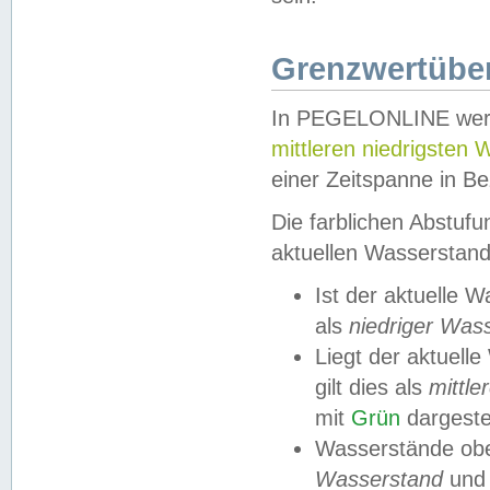
Grenzwertüber
In PEGELONLINE werde
mittleren niedrigsten
einer Zeitspanne in Be
Die farblichen Abstuf
aktuellen Wasserstand
Ist der aktuelle 
als
niedriger Was
Liegt der aktue
gilt dies als
mittle
mit
Grün
dargestel
Wasserstände obe
Wasserstand
und