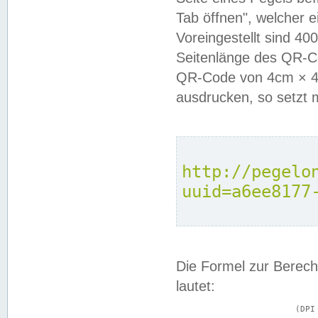
Tab öffnen", welcher 
Voreingestellt sind 4
Seitenlänge des QR-C
QR-Code von 4cm × 4c
ausdrucken, so setzt 
http://pegelo
uuid=a6ee8177
Die Formel zur Berech
lautet:
			(DPI × Druckkantenlänge in cm) ÷ 2,54 = Kantenlänge in Pixel
