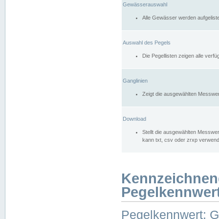
Gewässerauswahl
Alle Gewässer werden aufgelist
Auswahl des Pegels
Die Pegellisten zeigen alle ver
Ganglinien
Zeigt die ausgewählten Messwer
Download
Stellt die ausgewählten Messwer
kann txt, csv oder zrxp verwen
Kennzeichnen
Pegelkennwer
Pegelkennwert: 