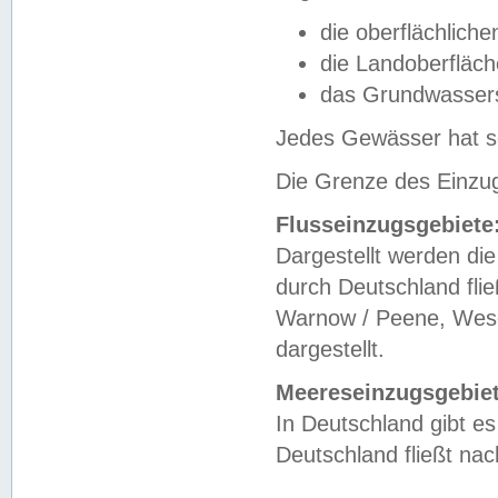
die oberflächlich
die Landoberfläc
das Grundwasser
Jedes Gewässer hat se
Die Grenze des Einzug
Flusseinzugsgebiete
Dargestellt werden die
durch Deutschland fli
Warnow / Peene, Weser
dargestellt.
Meereseinzugsgebiet
In Deutschland gibt 
Deutschland fließt n