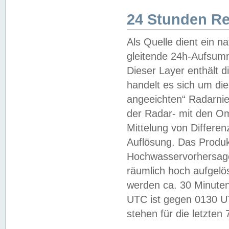
24 Stunden R
Als Quelle dient ein n
gleitende 24h-Aufsum
Dieser Layer enthält
handelt es sich um di
angeeichten“ Radarnie
der Radar- mit den O
Mittelung von Differe
Auflösung. Das Produk
Hochwasservorhersagez
räumlich hoch aufgelö
werden ca. 30 Minuten
UTC ist gegen 0130 UTC
stehen für die letzten