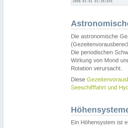
2000-01-01 01:30;645
Astronomische
Die astronomische Gez
(Gezeitenvorausberec
Die periodischen Schw
Wirkung von Mond und
Rotation verursacht.
Diese
Gezeitenvorau
Seeschifffahrt und Hy
Höhensystem
Ein Höhensystem ist e