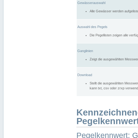
Gewässerauswahl
Alle Gewässer werden aufgelist
Auswahl des Pegels
Die Pegellisten zeigen alle ver
Ganglinien
Zeigt die ausgewählten Messwer
Download
Stellt die ausgewählten Messwer
kann txt, csv oder zrxp verwen
Kennzeichnen
Pegelkennwer
Pegelkennwert: 