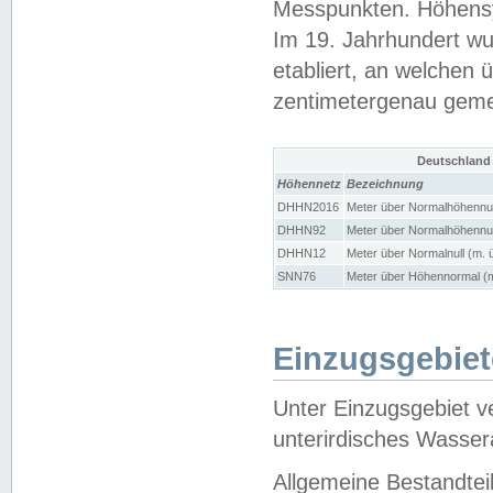
Messpunkten. Höhensy
Im 19. Jahrhundert wu
etabliert, an welchen 
zentimetergenau gem
Deutschland
Höhennetz
Bezeichnung
DHHN2016
Meter über Normalhöhennul
DHHN92
Meter über Normalhöhennul
DHHN12
Meter über Normalnull (m. 
SNN76
Meter über Höhennormal (m
Einzugsgebiet
Unter Einzugsgebiet v
unterirdisches Wasser
Allgemeine Bestandtei