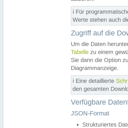
ℹ️ Für programmatisch
Werte stehen auch d
Zugriff auf die D
Um die Daten herunter
Tabelle
zu einem gewün
Sie dann die Option z
Diagrammanzeige.
ℹ️ Eine detaillierte
Schr
den gesamten Downlo
Verfügbare Daten
JSON-Format
Strukturiertes Da