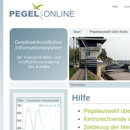
Hilfe
Link
Start
Pegelauswahl über Karte
Newsletter
Hilfe
Elbe - Cuxhaven Steubenhöft
Pegelauswahl übe
Kennzeichnende 
Zeitbezug der Me