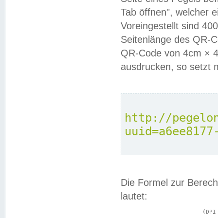
Tab öffnen", welcher 
Voreingestellt sind 4
Seitenlänge des QR-C
QR-Code von 4cm × 4c
ausdrucken, so setzt 
http://pegelo
uuid=a6ee8177
Die Formel zur Berech
lautet:
			(DPI × Druckkantenlänge in cm) ÷ 2,54 = Kantenlänge in Pixel
