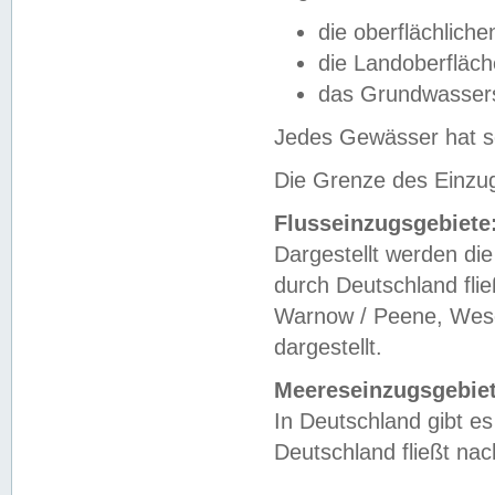
die oberflächlich
die Landoberfläc
das Grundwasser
Jedes Gewässer hat se
Die Grenze des Einzug
Flusseinzugsgebiete
Dargestellt werden die
durch Deutschland fli
Warnow / Peene, Weser
dargestellt.
Meereseinzugsgebiet
In Deutschland gibt 
Deutschland fließt n