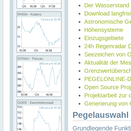
Der Wasserstand
Download langfris
RHEIN - Koblenz
Astronomische Gez
Höhensysteme
Einzugsgebiete
24h Regenradar
Seezeichen von 
DONAU - Passau
Aktualität der Me
Grenzwertübersch
PEGELONLINE-Di
Open Source Projek
Projektarbeit zur
Generierung von 
ODER - Eisenhüttenstadt
Pegelauswahl 
Grundlegende Funkti