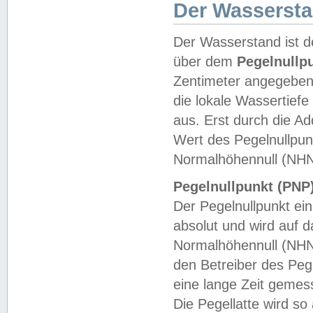
Der Wasserst
Der Wasserstand ist d
über dem
Pegelnullp
Zentimeter angegeben
die lokale Wassertie
aus. Erst durch die A
Wert des Pegelnullpun
Normalhöhennull (NHN
Pegelnullpunkt (PNP)
Der Pegelnullpunkt ei
absolut und wird auf
Normalhöhennull (NHN
den Betreiber des Pege
eine lange Zeit geme
Die Pegellatte wird s