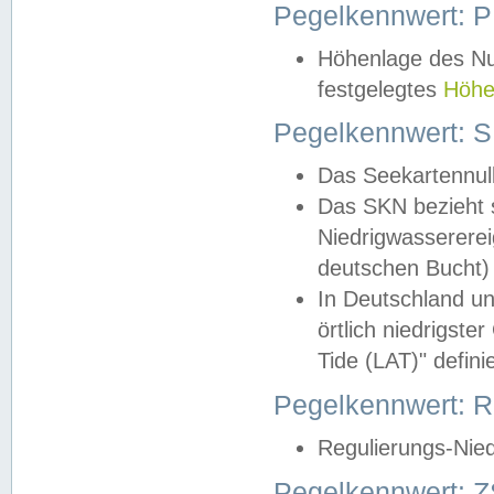
Pegelkennwert: 
Höhenlage des Nul
festgelegtes
Höhe
Pegelkennwert: 
Das Seekartennull
Das SKN bezieht s
Niedrigwassererei
deutschen Bucht) 
In Deutschland un
örtlich niedrigst
Tide (LAT)" definie
Pegelkennwert:
Regulierungs-Nie
Pegelkennwert: Z