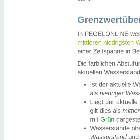
Grenzwertüber
In PEGELONLINE werde
mittleren niedrigsten
einer Zeitspanne in Be
Die farblichen Abstuf
aktuellen Wasserstand
Ist der aktuelle 
als
niedriger Was
Liegt der aktue
gilt dies als
mittle
mit
Grün
dargestel
Wasserstände obe
Wasserstand
und