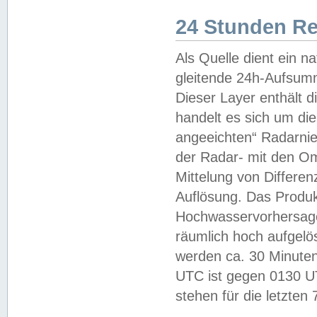
24 Stunden R
Als Quelle dient ein n
gleitende 24h-Aufsum
Dieser Layer enthält
handelt es sich um di
angeeichten“ Radarnie
der Radar- mit den O
Mittelung von Differe
Auflösung. Das Produk
Hochwasservorhersagez
räumlich hoch aufgelö
werden ca. 30 Minuten
UTC ist gegen 0130 UTC
stehen für die letzten