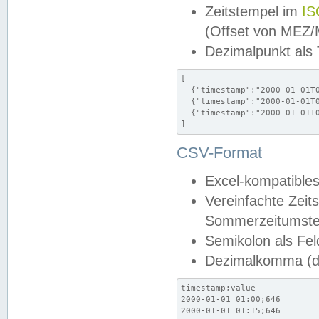
Zeitstempel im
IS
(Offset von MEZ
Dezimalpunkt als
[

  {"timestamp":"2000-01-01T0
  {"timestamp":"2000-01-01T0
  {"timestamp":"2000-01-01T0
]
CSV-Format
Excel-kompatibles
Vereinfachte Zeit
Sommerzeitumstel
Semikolon als Fel
Dezimalkomma (de
timestamp;value

2000-01-01 01:00;646

2000-01-01 01:15;646
