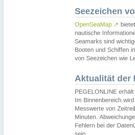
Seezeichen v
OpenSeaMap
↗
biete
nautische Information
Seamarks sind wichtig
Booten und Schiffen i
von Seezeichen wie Le
Aktualität der
PEGELONLINE erhält u
Im Binnenbereich wird 
Messwerte von Zeitreih
Minuten. Abweichungen
Fehlern bei der Daten
sein.