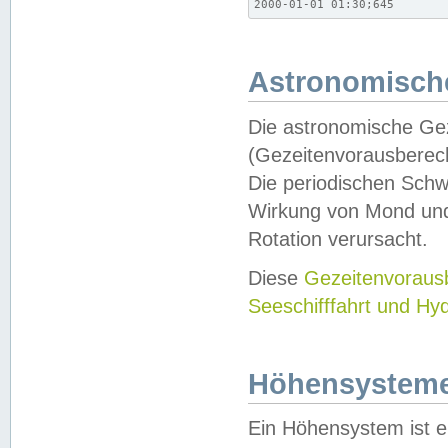
2000-01-01 01:30;645
Astronomische
Die astronomische Gez
(Gezeitenvorausberec
Die periodischen Schw
Wirkung von Mond und
Rotation verursacht.
Diese
Gezeitenvorau
Seeschifffahrt und Hy
Höhensystem
Ein Höhensystem ist e