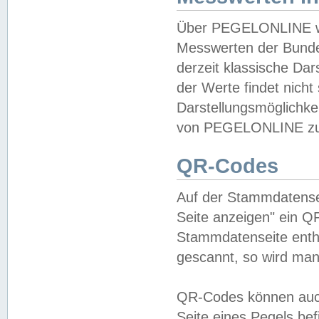
Über PEGELONLINE wer
Messwerten der Bundes
derzeit klassische Da
der Werte findet nicht 
Darstellungsmöglichkei
von PEGELONLINE zu 
QR-Codes
Auf der Stammdatensei
Seite anzeigen" ein Q
Stammdatenseite enthä
gescannt, so wird man
QR-Codes können auc
Seite eines Pegels be