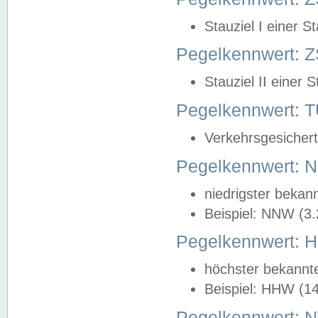
Stauziel I einer S
Pegelkennwert: Z
Stauziel II einer 
Pegelkennwert:
Verkehrsgesichert
Pegelkennwert:
niedrigster bekan
Beispiel: NNW (3
Pegelkennwert:
höchster bekannt
Beispiel: HHW (1
Pegelkennwert: 