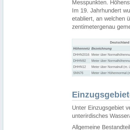
Messpunkten. Höhensy
Im 19. Jahrhundert wu
etabliert, an welchen 
zentimetergenau gem
Deutschland
Höhennetz
Bezeichnung
DHHN2016
Meter über Normalhöhennul
DHHN92
Meter über Normalhöhennul
DHHN12
Meter über Normalnull (m. 
SNN76
Meter über Höhennormal (m
Einzugsgebiet
Unter Einzugsgebiet v
unterirdisches Wasser
Allgemeine Bestandtei