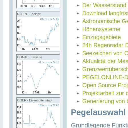
Der Wasserstand
Download langfris
RHEIN - Koblenz
Astronomische Gez
Höhensysteme
Einzugsgebiete
24h Regenradar
Seezeichen von 
DONAU - Passau
Aktualität der Me
Grenzwertübersch
PEGELONLINE-Di
Open Source Projek
Projektarbeit zur
Generierung von 
ODER - Eisenhüttenstadt
Pegelauswahl 
Grundlegende Funkti