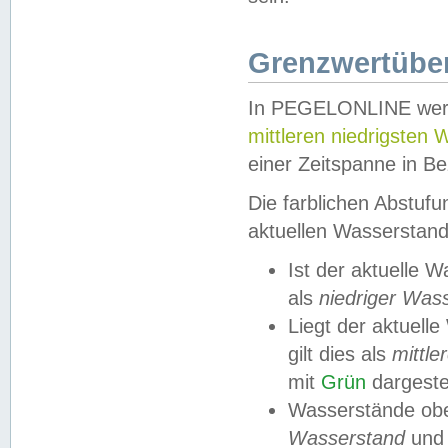
Grenzwertüber
In PEGELONLINE werde
mittleren niedrigsten
einer Zeitspanne in Be
Die farblichen Abstuf
aktuellen Wasserstand
Ist der aktuelle 
als
niedriger Was
Liegt der aktue
gilt dies als
mittle
mit
Grün
dargestel
Wasserstände obe
Wasserstand
und