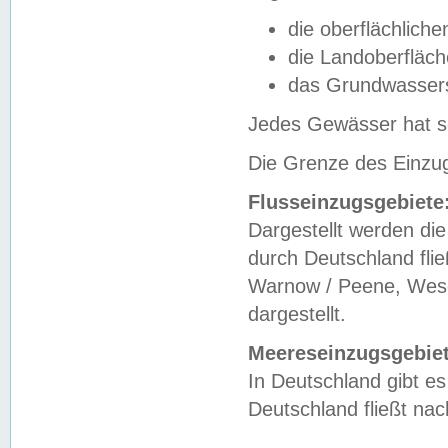
die oberflächlich
die Landoberfläc
das Grundwasser
Jedes Gewässer hat se
Die Grenze des Einzug
Flusseinzugsgebiete
Dargestellt werden die
durch Deutschland fli
Warnow / Peene, Weser
dargestellt.
Meereseinzugsgebiet
In Deutschland gibt 
Deutschland fließt n