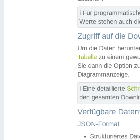
ℹ️ Für programmatisch
Werte stehen auch d
Zugriff auf die D
Um die Daten herunter
Tabelle
zu einem gewün
Sie dann die Option z
Diagrammanzeige.
ℹ️ Eine detaillierte
Schr
den gesamten Downlo
Verfügbare Daten
JSON-Format
Strukturiertes Da