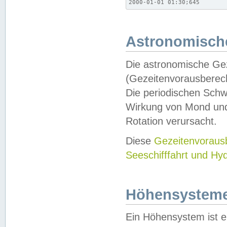
2000-01-01 01:30;645
Astronomische
Die astronomische Gez
(Gezeitenvorausberec
Die periodischen Schw
Wirkung von Mond und
Rotation verursacht.
Diese
Gezeitenvorau
Seeschifffahrt und Hy
Höhensystem
Ein Höhensystem ist e