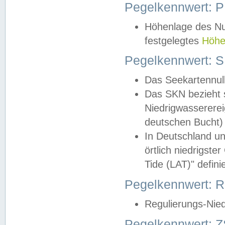
Pegelkennwert: 
Höhenlage des Nul
festgelegtes
Höhe
Pegelkennwert: 
Das Seekartennull
Das SKN bezieht s
Niedrigwassererei
deutschen Bucht) 
In Deutschland un
örtlich niedrigst
Tide (LAT)" definie
Pegelkennwert:
Regulierungs-Nie
Pegelkennwert: Z