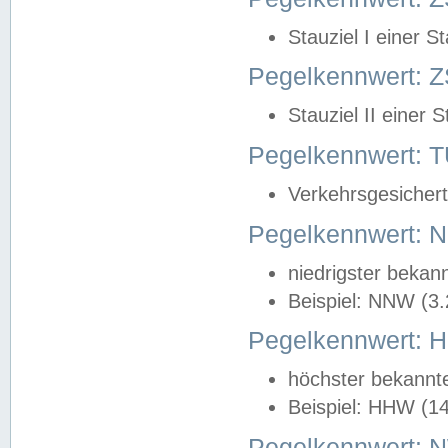
Stauziel I einer S
Pegelkennwert: Z
Stauziel II einer 
Pegelkennwert:
Verkehrsgesichert
Pegelkennwert:
niedrigster bekan
Beispiel: NNW (3
Pegelkennwert:
höchster bekannt
Beispiel: HHW (1
Pegelkennwert: 