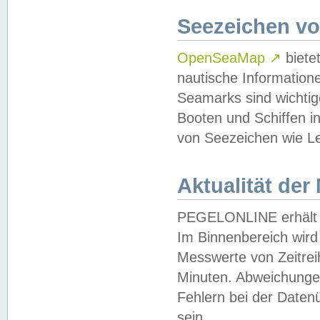
Seezeichen v
OpenSeaMap
↗
biete
nautische Information
Seamarks sind wichtig
Booten und Schiffen i
von Seezeichen wie Le
Aktualität der
PEGELONLINE erhält u
Im Binnenbereich wird 
Messwerte von Zeitreih
Minuten. Abweichungen
Fehlern bei der Daten
sein.