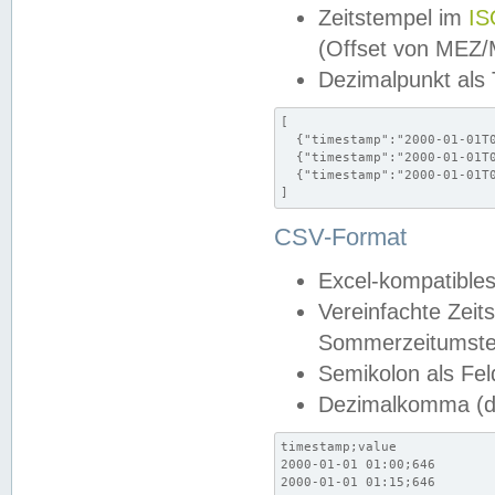
Zeitstempel im
IS
(Offset von MEZ
Dezimalpunkt als
[

  {"timestamp":"2000-01-01T0
  {"timestamp":"2000-01-01T0
  {"timestamp":"2000-01-01T0
]
CSV-Format
Excel-kompatibles
Vereinfachte Zeit
Sommerzeitumstel
Semikolon als Fel
Dezimalkomma (de
timestamp;value

2000-01-01 01:00;646

2000-01-01 01:15;646
