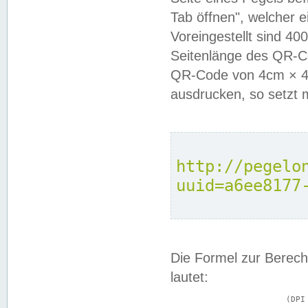
Tab öffnen", welcher 
Voreingestellt sind 4
Seitenlänge des QR-C
QR-Code von 4cm × 4c
ausdrucken, so setzt 
http://pegelo
uuid=a6ee8177
Die Formel zur Berech
lautet:
			(DPI × Druckkantenlänge in cm) ÷ 2,54 = Kantenlänge in Pixel
