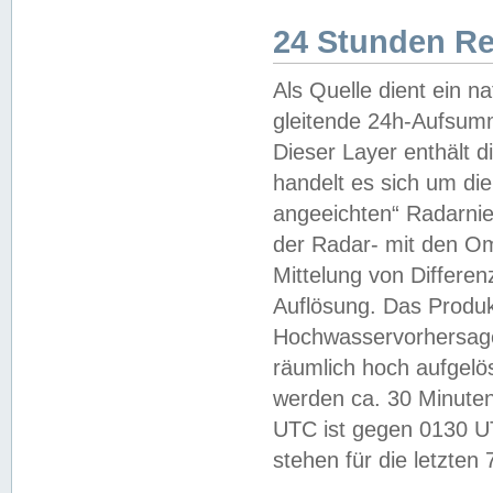
24 Stunden R
Als Quelle dient ein n
gleitende 24h-Aufsum
Dieser Layer enthält
handelt es sich um di
angeeichten“ Radarnie
der Radar- mit den O
Mittelung von Differe
Auflösung. Das Produk
Hochwasservorhersagez
räumlich hoch aufgelö
werden ca. 30 Minuten
UTC ist gegen 0130 UTC
stehen für die letzten