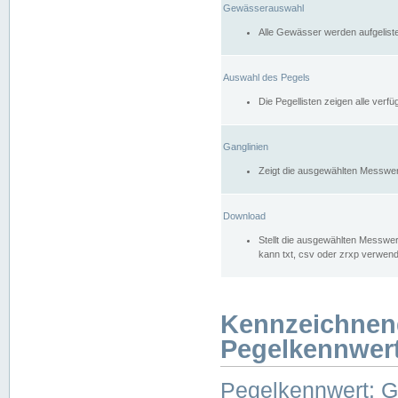
Gewässerauswahl
Alle Gewässer werden aufgelist
Auswahl des Pegels
Die Pegellisten zeigen alle ver
Ganglinien
Zeigt die ausgewählten Messwer
Download
Stellt die ausgewählten Messwer
kann txt, csv oder zrxp verwen
Kennzeichnen
Pegelkennwer
Pegelkennwert: 