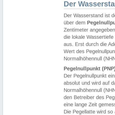
Der Wasserst
Der Wasserstand ist d
über dem
Pegelnullp
Zentimeter angegeben
die lokale Wassertie
aus. Erst durch die A
Wert des Pegelnullpun
Normalhöhennull (NHN
Pegelnullpunkt (PNP)
Der Pegelnullpunkt ei
absolut und wird auf
Normalhöhennull (NHN
den Betreiber des Pege
eine lange Zeit geme
Die Pegellatte wird s