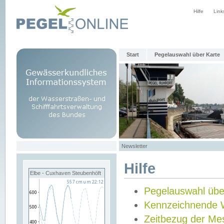
Hilfe
Link
Start
Pegelauswahl über Karte
Newsletter
Hilfe
Elbe - Cuxhaven Steubenhöft
Pegelauswahl übe
Kennzeichnende 
Zeitbezug der Me