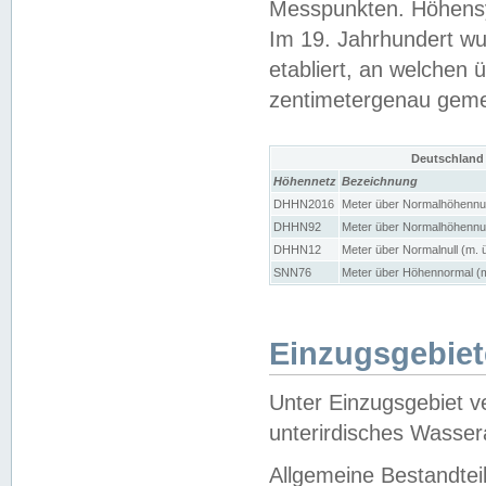
Messpunkten. Höhensy
Im 19. Jahrhundert wu
etabliert, an welchen 
zentimetergenau gem
Deutschland
Höhennetz
Bezeichnung
DHHN2016
Meter über Normalhöhennul
DHHN92
Meter über Normalhöhennul
DHHN12
Meter über Normalnull (m. 
SNN76
Meter über Höhennormal (m
Einzugsgebiet
Unter Einzugsgebiet v
unterirdisches Wasser
Allgemeine Bestandtei