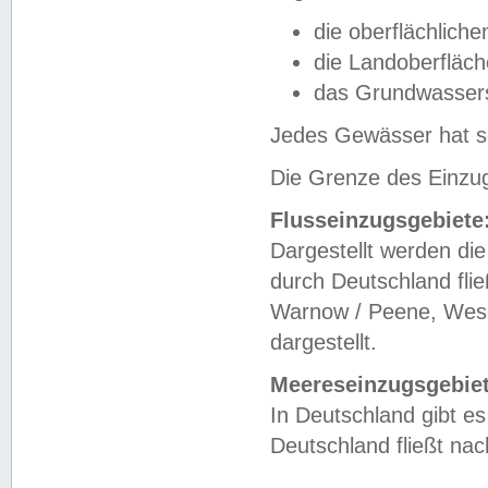
die oberflächlich
die Landoberfläc
das Grundwasser
Jedes Gewässer hat se
Die Grenze des Einzug
Flusseinzugsgebiete
Dargestellt werden die
durch Deutschland fli
Warnow / Peene, Weser
dargestellt.
Meereseinzugsgebiet
In Deutschland gibt 
Deutschland fließt n