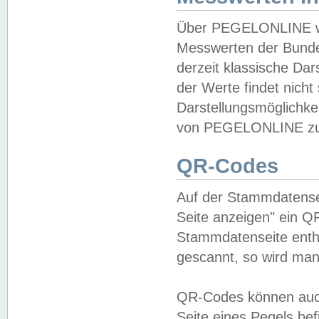
Über PEGELONLINE wer
Messwerten der Bundes
derzeit klassische Da
der Werte findet nicht 
Darstellungsmöglichkei
von PEGELONLINE zu 
QR-Codes
Auf der Stammdatensei
Seite anzeigen" ein Q
Stammdatenseite enthä
gescannt, so wird man
QR-Codes können auc
Seite eines Pegels be