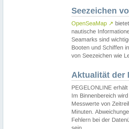
Seezeichen v
OpenSeaMap
↗
biete
nautische Information
Seamarks sind wichtig
Booten und Schiffen i
von Seezeichen wie Le
Aktualität der
PEGELONLINE erhält u
Im Binnenbereich wird 
Messwerte von Zeitreih
Minuten. Abweichungen
Fehlern bei der Daten
sein.