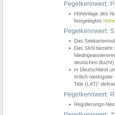
Pegelkennwert: 
Höhenlage des Nul
festgelegtes
Höhe
Pegelkennwert: 
Das Seekartennull
Das SKN bezieht s
Niedrigwassererei
deutschen Bucht) 
In Deutschland un
örtlich niedrigst
Tide (LAT)" definie
Pegelkennwert:
Regulierungs-Nie
Pegelkennwert: Z