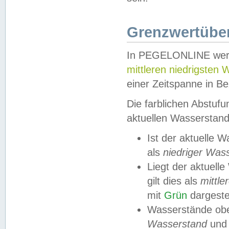
Grenzwertüber
In PEGELONLINE werde
mittleren niedrigsten
einer Zeitspanne in Be
Die farblichen Abstuf
aktuellen Wasserstand
Ist der aktuelle 
als
niedriger Was
Liegt der aktue
gilt dies als
mittle
mit
Grün
dargestel
Wasserstände obe
Wasserstand
und