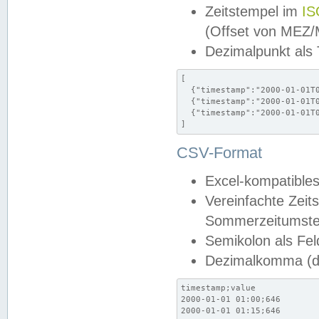
Zeitstempel im
IS
(Offset von MEZ
Dezimalpunkt als
[

  {"timestamp":"2000-01-01T0
  {"timestamp":"2000-01-01T0
  {"timestamp":"2000-01-01T0
]
CSV-Format
Excel-kompatibles
Vereinfachte Zeit
Sommerzeitumstel
Semikolon als Fel
Dezimalkomma (de
timestamp;value

2000-01-01 01:00;646

2000-01-01 01:15;646
