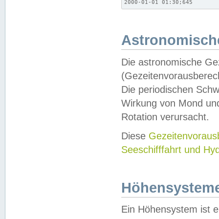
2000-01-01 01:30;645
Astronomische
Die astronomische Gez
(Gezeitenvorausberec
Die periodischen Schw
Wirkung von Mond und
Rotation verursacht.
Diese
Gezeitenvorau
Seeschifffahrt und Hy
Höhensystem
Ein Höhensystem ist e