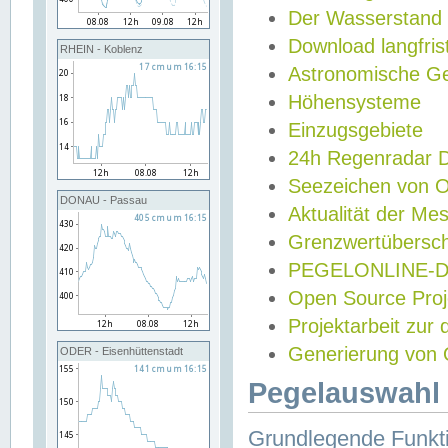
Der Wasserstand
Download langfris
RHEIN - Koblenz
Astronomische Gez
Höhensysteme
Einzugsgebiete
24h Regenradar
Seezeichen von 
DONAU - Passau
Aktualität der Me
Grenzwertübersch
PEGELONLINE-Di
Open Source Projek
Projektarbeit zur
Generierung von 
ODER - Eisenhüttenstadt
Pegelauswahl 
Grundlegende Funkti