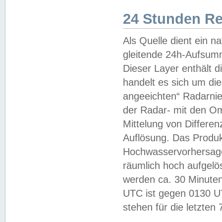
24 Stunden R
Als Quelle dient ein n
gleitende 24h-Aufsum
Dieser Layer enthält
handelt es sich um di
angeeichten“ Radarnie
der Radar- mit den O
Mittelung von Differe
Auflösung. Das Produk
Hochwasservorhersagez
räumlich hoch aufgelö
werden ca. 30 Minuten
UTC ist gegen 0130 UTC
stehen für die letzten