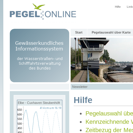
Hilfe
Link
Start
Pegelauswahl über Karte
Newsletter
Hilfe
Elbe - Cuxhaven Steubenhöft
Pegelauswahl übe
Kennzeichnende 
Zeitbezug der Me