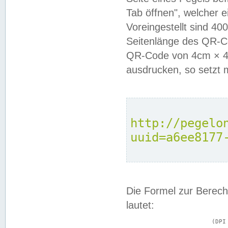
Tab öffnen", welcher 
Voreingestellt sind 4
Seitenlänge des QR-C
QR-Code von 4cm × 4c
ausdrucken, so setzt 
http://pegelo
uuid=a6ee8177
Die Formel zur Berech
lautet:
			(DPI × Druckkantenlänge in cm) ÷ 2,54 = Kantenlänge in Pixel
