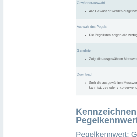
Gewässerauswahl
Alle Gewässer werden aufgelist
Auswahl des Pegels
Die Pegellisten zeigen alle ver
Ganglinien
Zeigt die ausgewählten Messwer
Download
Stellt die ausgewählten Messwer
kann txt, csv oder zrxp verwen
Kennzeichnen
Pegelkennwer
Pegelkennwert: 