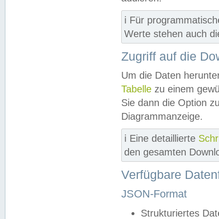
ℹ️ Für programmatisch
Werte stehen auch d
Zugriff auf die D
Um die Daten herunter
Tabelle
zu einem gewün
Sie dann die Option z
Diagrammanzeige.
ℹ️ Eine detaillierte
Schr
den gesamten Downlo
Verfügbare Daten
JSON-Format
Strukturiertes Da