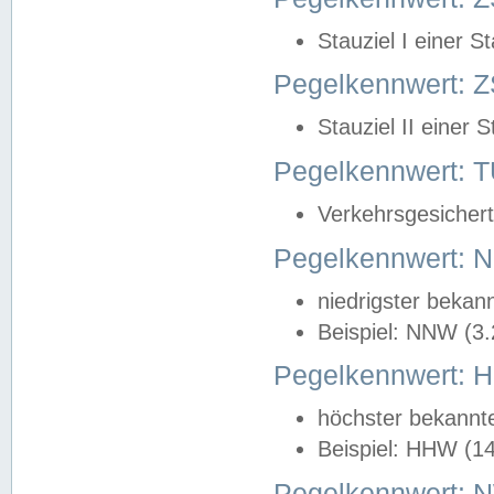
Stauziel I einer S
Pegelkennwert: Z
Stauziel II einer 
Pegelkennwert:
Verkehrsgesichert
Pegelkennwert:
niedrigster bekan
Beispiel: NNW (3
Pegelkennwert:
höchster bekannt
Beispiel: HHW (1
Pegelkennwert: 