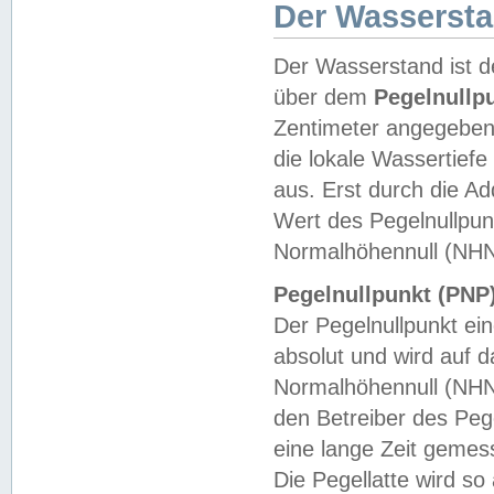
Der Wasserst
Der Wasserstand ist d
über dem
Pegelnullp
Zentimeter angegeben
die lokale Wassertie
aus. Erst durch die A
Wert des Pegelnullpun
Normalhöhennull (NHN
Pegelnullpunkt (PNP)
Der Pegelnullpunkt ei
absolut und wird auf
Normalhöhennull (NHN
den Betreiber des Pege
eine lange Zeit geme
Die Pegellatte wird s