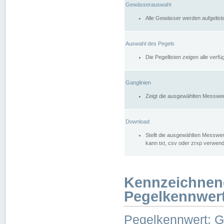
Gewässerauswahl
Alle Gewässer werden aufgelist
Auswahl des Pegels
Die Pegellisten zeigen alle ver
Ganglinien
Zeigt die ausgewählten Messwer
Download
Stellt die ausgewählten Messwer
kann txt, csv oder zrxp verwen
Kennzeichnen
Pegelkennwer
Pegelkennwert: 