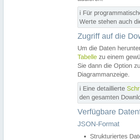
ℹ️ Für programmatisch
Werte stehen auch d
Zugriff auf die D
Um die Daten herunter
Tabelle
zu einem gewün
Sie dann die Option z
Diagrammanzeige.
ℹ️ Eine detaillierte
Schr
den gesamten Downlo
Verfügbare Daten
JSON-Format
Strukturiertes Da