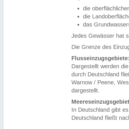
die oberflächlich
die Landoberfläc
das Grundwasser
Jedes Gewässer hat se
Die Grenze des Einzug
Flusseinzugsgebiete
Dargestellt werden die
durch Deutschland fli
Warnow / Peene, Weser
dargestellt.
Meereseinzugsgebiet
In Deutschland gibt 
Deutschland fließt n