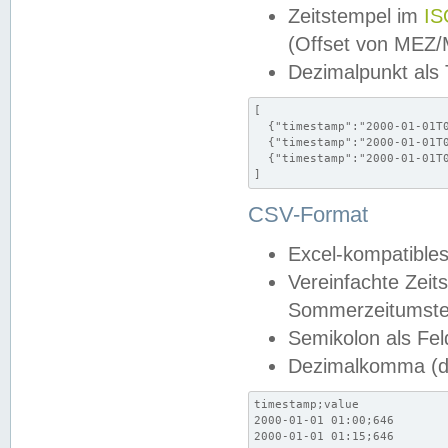
Zeitstempel im
IS
(Offset von MEZ
Dezimalpunkt als
[

  {"timestamp":"2000-01-01T0
  {"timestamp":"2000-01-01T0
  {"timestamp":"2000-01-01T0
]
CSV-Format
Excel-kompatibles
Vereinfachte Zeit
Sommerzeitumstel
Semikolon als Fel
Dezimalkomma (de
timestamp;value

2000-01-01 01:00;646

2000-01-01 01:15;646
