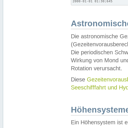
2000-01-01 01:30;645
Astronomische
Die astronomische Gez
(Gezeitenvorausberec
Die periodischen Schw
Wirkung von Mond und
Rotation verursacht.
Diese
Gezeitenvorau
Seeschifffahrt und Hy
Höhensystem
Ein Höhensystem ist e