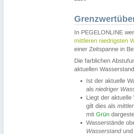
Grenzwertüber
In PEGELONLINE werde
mittleren niedrigsten
einer Zeitspanne in Be
Die farblichen Abstuf
aktuellen Wasserstand
Ist der aktuelle 
als
niedriger Was
Liegt der aktue
gilt dies als
mittle
mit
Grün
dargestel
Wasserstände obe
Wasserstand
und