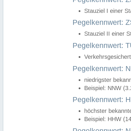
Stauziel I einer S
Pegelkennwert: Z
Stauziel II einer 
Pegelkennwert:
Verkehrsgesichert
Pegelkennwert:
niedrigster bekan
Beispiel: NNW (3
Pegelkennwert:
höchster bekannt
Beispiel: HHW (1
Pegelkennwert: 