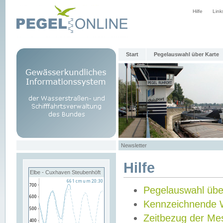
Hilfe
Link
Start
Pegelauswahl über Karte
Newsletter
Hilfe
Elbe - Cuxhaven Steubenhöft
Pegelauswahl übe
Kennzeichnende 
Zeitbezug der Me