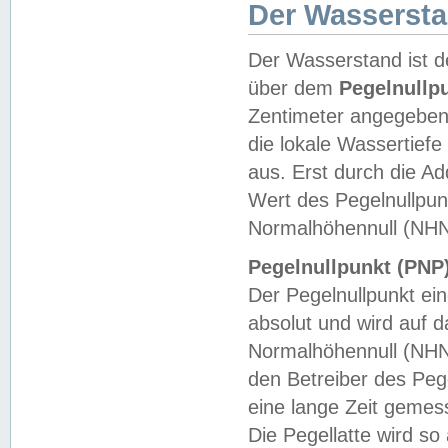
Der Wasserst
Der Wasserstand ist d
über dem
Pegelnullp
Zentimeter angegeben
die lokale Wassertie
aus. Erst durch die A
Wert des Pegelnullpun
Normalhöhennull (NHN
Pegelnullpunkt (PNP)
Der Pegelnullpunkt ei
absolut und wird auf
Normalhöhennull (NHN
den Betreiber des Pege
eine lange Zeit geme
Die Pegellatte wird s