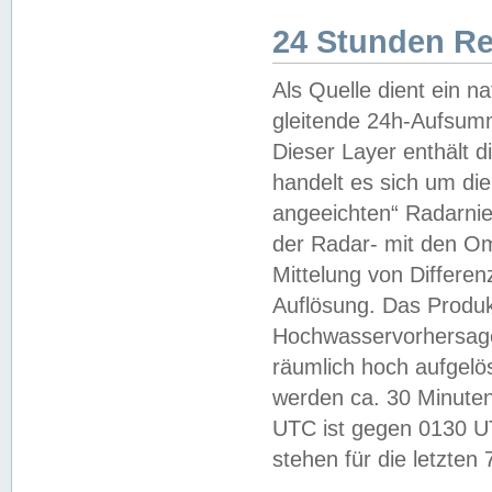
24 Stunden R
Als Quelle dient ein n
gleitende 24h-Aufsum
Dieser Layer enthält
handelt es sich um di
angeeichten“ Radarnie
der Radar- mit den O
Mittelung von Differe
Auflösung. Das Produk
Hochwasservorhersagez
räumlich hoch aufgelö
werden ca. 30 Minuten
UTC ist gegen 0130 UTC
stehen für die letzten