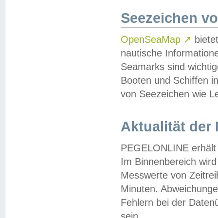
Seezeichen v
OpenSeaMap
↗
biete
nautische Information
Seamarks sind wichtig
Booten und Schiffen i
von Seezeichen wie Le
Aktualität der
PEGELONLINE erhält u
Im Binnenbereich wird 
Messwerte von Zeitreih
Minuten. Abweichungen
Fehlern bei der Daten
sein.