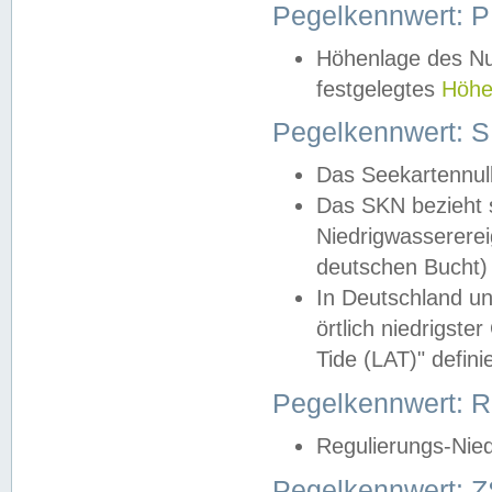
Pegelkennwert: 
Höhenlage des Nul
festgelegtes
Höhe
Pegelkennwert: 
Das Seekartennull
Das SKN bezieht s
Niedrigwassererei
deutschen Bucht) 
In Deutschland un
örtlich niedrigst
Tide (LAT)" definie
Pegelkennwert:
Regulierungs-Nie
Pegelkennwert: Z