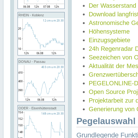
Der Wasserstand
Download langfris
RHEIN - Koblenz
Astronomische Gez
Höhensysteme
Einzugsgebiete
24h Regenradar
Seezeichen von 
DONAU - Passau
Aktualität der Me
Grenzwertübersch
PEGELONLINE-Di
Open Source Projek
Projektarbeit zur
Generierung von 
ODER - Eisenhüttenstadt
Pegelauswahl 
Grundlegende Funkti