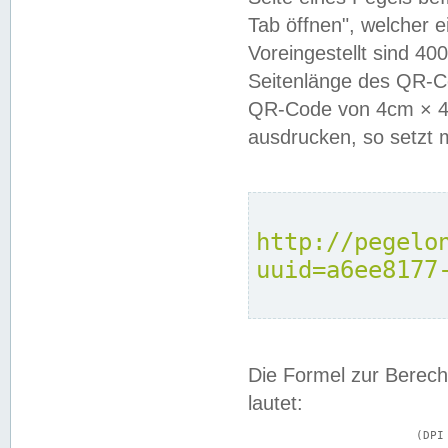
Tab öffnen", welcher 
Voreingestellt sind 4
Seitenlänge des QR-C
QR-Code von 4cm × 4c
ausdrucken, so setzt 
http://pegelo
uuid=a6ee8177
Die Formel zur Berech
lautet:
			(DPI × Druckkantenlänge in cm) ÷ 2,54 = Kantenlänge in Pixel
