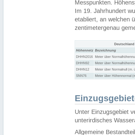
Messpunkten. Höhensy
Im 19. Jahrhundert wu
etabliert, an welchen 
zentimetergenau gem
Deutschland
Höhennetz
Bezeichnung
DHHN2016
Meter über Normalhöhennul
DHHN92
Meter über Normalhöhennul
DHHN12
Meter über Normalnull (m. 
SNN76
Meter über Höhennormal (m
Einzugsgebiet
Unter Einzugsgebiet v
unterirdisches Wasser
Allgemeine Bestandtei