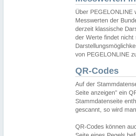
Über PEGELONLINE wer
Messwerten der Bundes
derzeit klassische Da
der Werte findet nicht 
Darstellungsmöglichkei
von PEGELONLINE zu 
QR-Codes
Auf der Stammdatensei
Seite anzeigen" ein Q
Stammdatenseite enthä
gescannt, so wird man
QR-Codes können auc
Seite eines Pegels be