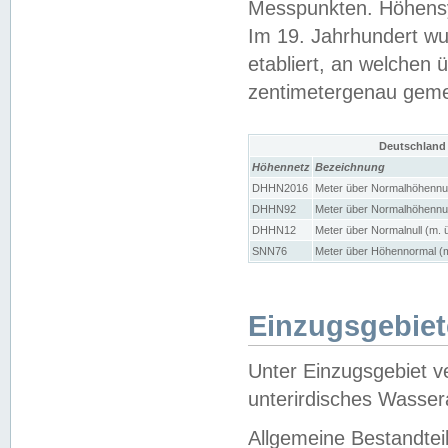
Messpunkten. Höhensy
Im 19. Jahrhundert wu
etabliert, an welchen 
zentimetergenau gem
Deutschland
Höhennetz
Bezeichnung
DHHN2016
Meter über Normalhöhennul
DHHN92
Meter über Normalhöhennul
DHHN12
Meter über Normalnull (m. 
SNN76
Meter über Höhennormal (m
Einzugsgebiet
Unter Einzugsgebiet v
unterirdisches Wasser
Allgemeine Bestandtei