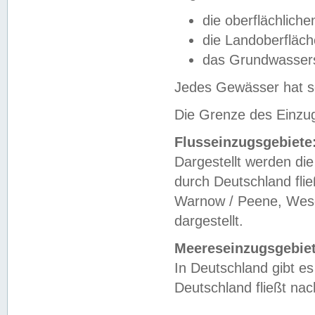
die oberflächlich
die Landoberfläc
das Grundwasser
Jedes Gewässer hat se
Die Grenze des Einzug
Flusseinzugsgebiete
Dargestellt werden die
durch Deutschland fli
Warnow / Peene, Weser
dargestellt.
Meereseinzugsgebiet
In Deutschland gibt 
Deutschland fließt n