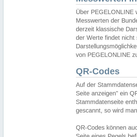
Über PEGELONLINE wer
Messwerten der Bundes
derzeit klassische Da
der Werte findet nicht 
Darstellungsmöglichkei
von PEGELONLINE zu 
QR-Codes
Auf der Stammdatensei
Seite anzeigen" ein Q
Stammdatenseite enthä
gescannt, so wird man
QR-Codes können auc
Seite eines Pegels be