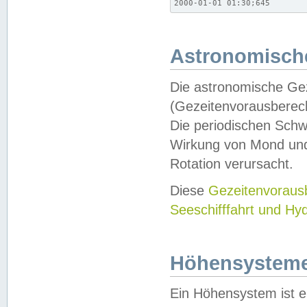
2000-01-01 01:30;645
Astronomische
Die astronomische Gez
(Gezeitenvorausberec
Die periodischen Schw
Wirkung von Mond und
Rotation verursacht.
Diese
Gezeitenvorau
Seeschifffahrt und Hy
Höhensystem
Ein Höhensystem ist e