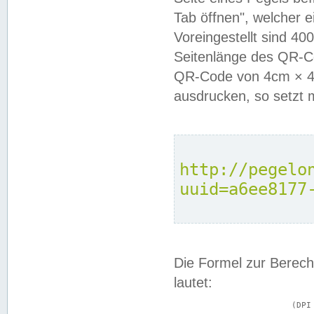
Tab öffnen", welcher 
Voreingestellt sind 4
Seitenlänge des QR-C
QR-Code von 4cm × 4c
ausdrucken, so setzt 
http://pegelo
uuid=a6ee8177
Die Formel zur Berech
lautet:
			(DPI × Druckkantenlänge in cm) ÷ 2,54 = Kantenlänge in Pixel
