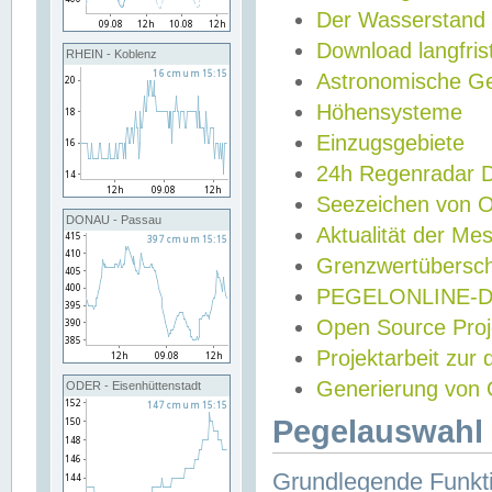
Der Wasserstand
Download langfris
RHEIN - Koblenz
Astronomische Gez
Höhensysteme
Einzugsgebiete
24h Regenradar
Seezeichen von 
DONAU - Passau
Aktualität der Me
Grenzwertübersch
PEGELONLINE-Di
Open Source Projek
Projektarbeit zur
Generierung von 
ODER - Eisenhüttenstadt
Pegelauswahl 
Grundlegende Funkti