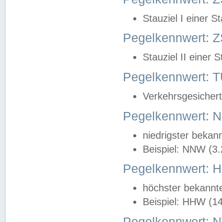
Stauziel I einer S
Pegelkennwert: Z
Stauziel II einer 
Pegelkennwert:
Verkehrsgesichert
Pegelkennwert:
niedrigster bekan
Beispiel: NNW (3
Pegelkennwert:
höchster bekannt
Beispiel: HHW (1
Pegelkennwert: 