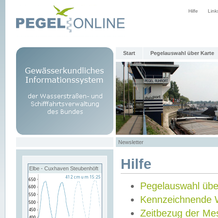
Hilfe
Link
Start
Pegelauswahl über Karte
Newsletter
Hilfe
Elbe - Cuxhaven Steubenhöft
Pegelauswahl übe
Kennzeichnende 
Zeitbezug der Me