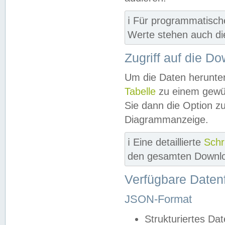
ℹ️ Für programmatisch
Werte stehen auch d
Zugriff auf die D
Um die Daten herunter
Tabelle
zu einem gewün
Sie dann die Option z
Diagrammanzeige.
ℹ️ Eine detaillierte
Schr
den gesamten Downlo
Verfügbare Daten
JSON-Format
Strukturiertes Da