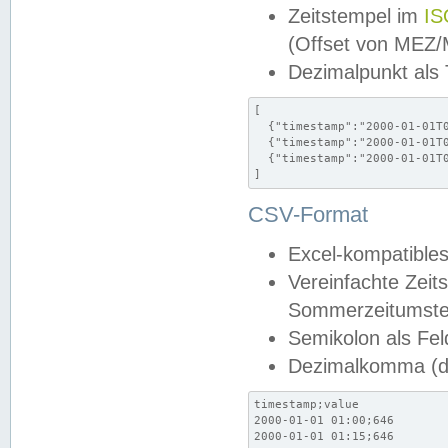
Zeitstempel im
IS
(Offset von MEZ
Dezimalpunkt als
[

  {"timestamp":"2000-01-01T0
  {"timestamp":"2000-01-01T0
  {"timestamp":"2000-01-01T0
]
CSV-Format
Excel-kompatibles
Vereinfachte Zeit
Sommerzeitumstel
Semikolon als Fel
Dezimalkomma (de
timestamp;value

2000-01-01 01:00;646

2000-01-01 01:15;646
