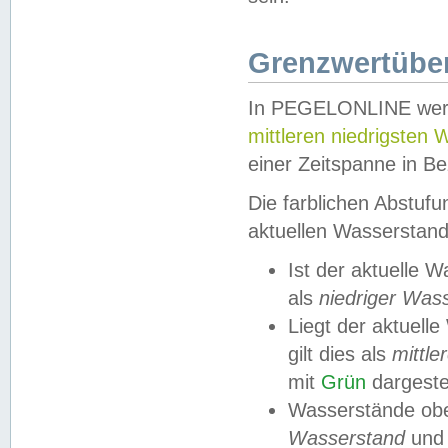
Grenzwertüber
In PEGELONLINE werde
mittleren niedrigsten
einer Zeitspanne in Be
Die farblichen Abstuf
aktuellen Wasserstand
Ist der aktuelle 
als
niedriger Was
Liegt der aktue
gilt dies als
mittle
mit
Grün
dargestel
Wasserstände obe
Wasserstand
und