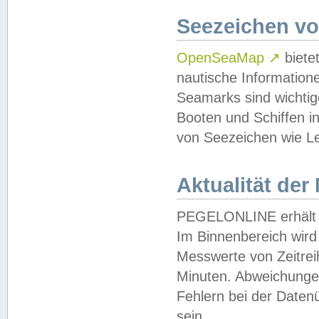
Seezeichen v
OpenSeaMap
↗
biete
nautische Information
Seamarks sind wichtig
Booten und Schiffen i
von Seezeichen wie Le
Aktualität der
PEGELONLINE erhält u
Im Binnenbereich wird 
Messwerte von Zeitreih
Minuten. Abweichungen
Fehlern bei der Daten
sein.