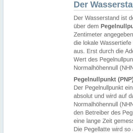
Der Wasserst
Der Wasserstand ist d
über dem
Pegelnullp
Zentimeter angegeben
die lokale Wassertie
aus. Erst durch die A
Wert des Pegelnullpun
Normalhöhennull (NHN
Pegelnullpunkt (PNP)
Der Pegelnullpunkt ei
absolut und wird auf
Normalhöhennull (NHN
den Betreiber des Pege
eine lange Zeit geme
Die Pegellatte wird s