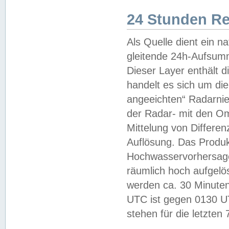
24 Stunden R
Als Quelle dient ein n
gleitende 24h-Aufsum
Dieser Layer enthält
handelt es sich um di
angeeichten“ Radarnie
der Radar- mit den O
Mittelung von Differe
Auflösung. Das Produk
Hochwasservorhersagez
räumlich hoch aufgelö
werden ca. 30 Minuten
UTC ist gegen 0130 UTC
stehen für die letzten