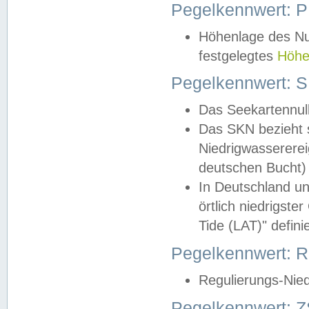
Pegelkennwert: 
Höhenlage des Nul
festgelegtes
Höhe
Pegelkennwert: 
Das Seekartennull
Das SKN bezieht s
Niedrigwassererei
deutschen Bucht) 
In Deutschland un
örtlich niedrigst
Tide (LAT)" definie
Pegelkennwert:
Regulierungs-Nie
Pegelkennwert: Z