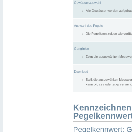
Gewässerauswahl
Alle Gewässer werden aufgelist
Auswahl des Pegels
Die Pegellisten zeigen alle ver
Ganglinien
Zeigt die ausgewählten Messwer
Download
Stellt die ausgewählten Messwer
kann txt, csv oder zrxp verwen
Kennzeichnen
Pegelkennwer
Pegelkennwert: 