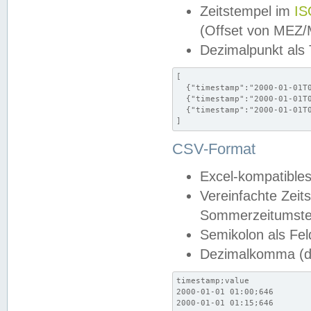
Zeitstempel im
IS
(Offset von MEZ
Dezimalpunkt als
[

  {"timestamp":"2000-01-01T0
  {"timestamp":"2000-01-01T0
  {"timestamp":"2000-01-01T0
]
CSV-Format
Excel-kompatibles
Vereinfachte Zeit
Sommerzeitumstel
Semikolon als Fel
Dezimalkomma (de
timestamp;value

2000-01-01 01:00;646

2000-01-01 01:15;646
