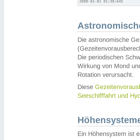
2000-01-01 01:30;645
Astronomische
Die astronomische Gez
(Gezeitenvorausberec
Die periodischen Schw
Wirkung von Mond und
Rotation verursacht.
Diese
Gezeitenvorau
Seeschifffahrt und Hy
Höhensystem
Ein Höhensystem ist e