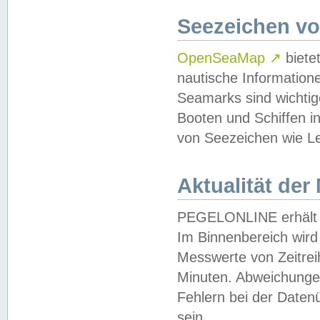
Seezeichen v
OpenSeaMap
↗
biete
nautische Information
Seamarks sind wichtig
Booten und Schiffen i
von Seezeichen wie Le
Aktualität der
PEGELONLINE erhält u
Im Binnenbereich wird 
Messwerte von Zeitreih
Minuten. Abweichungen
Fehlern bei der Daten
sein.