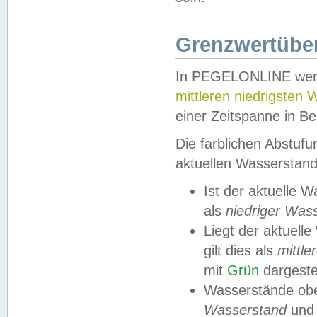
Grenzwertüber
In PEGELONLINE werde
mittleren niedrigsten
einer Zeitspanne in Be
Die farblichen Abstuf
aktuellen Wasserstand
Ist der aktuelle 
als
niedriger Was
Liegt der aktue
gilt dies als
mittle
mit
Grün
dargestel
Wasserstände obe
Wasserstand
und