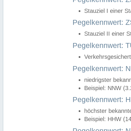
Stauziel I einer S
Pegelkennwert: Z
Stauziel II einer 
Pegelkennwert:
Verkehrsgesichert
Pegelkennwert:
niedrigster bekan
Beispiel: NNW (3
Pegelkennwert:
höchster bekannt
Beispiel: HHW (1
Pegelkennwert: 