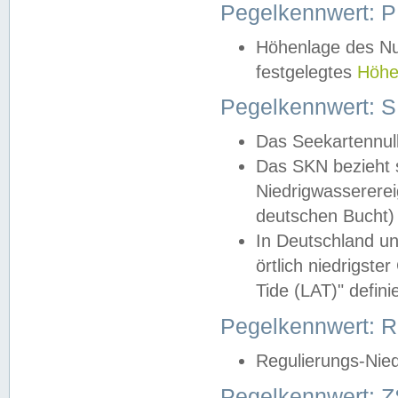
Pegelkennwert: 
Höhenlage des Nul
festgelegtes
Höhe
Pegelkennwert: 
Das Seekartennull
Das SKN bezieht s
Niedrigwassererei
deutschen Bucht) 
In Deutschland un
örtlich niedrigst
Tide (LAT)" definie
Pegelkennwert:
Regulierungs-Nie
Pegelkennwert: Z