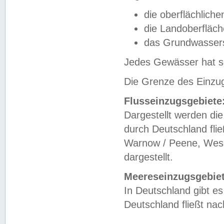
die oberflächlich
die Landoberfläc
das Grundwasser
Jedes Gewässer hat se
Die Grenze des Einzug
Flusseinzugsgebiete
Dargestellt werden die
durch Deutschland fli
Warnow / Peene, Weser
dargestellt.
Meereseinzugsgebiet
In Deutschland gibt 
Deutschland fließt n