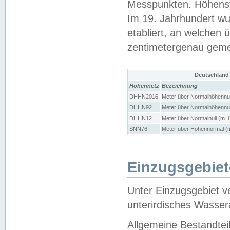
Messpunkten. Höhensy
Im 19. Jahrhundert wu
etabliert, an welchen 
zentimetergenau gem
Deutschland
Höhennetz
Bezeichnung
DHHN2016
Meter über Normalhöhennul
DHHN92
Meter über Normalhöhennul
DHHN12
Meter über Normalnull (m. 
SNN76
Meter über Höhennormal (m
Einzugsgebiet
Unter Einzugsgebiet v
unterirdisches Wasser
Allgemeine Bestandtei