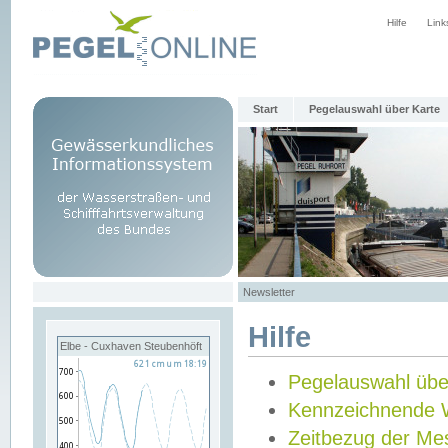
Hilfe
Link
Start
Pegelauswahl über Karte
Newsletter
Hilfe
Elbe - Cuxhaven Steubenhöft
Pegelauswahl übe
Kennzeichnende 
Zeitbezug der Me