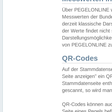
Über PEGELONLINE wer
Messwerten der Bundes
derzeit klassische Da
der Werte findet nicht 
Darstellungsmöglichkei
von PEGELONLINE zu 
QR-Codes
Auf der Stammdatensei
Seite anzeigen" ein Q
Stammdatenseite enthä
gescannt, so wird man
QR-Codes können auc
Seite eines Pegels be