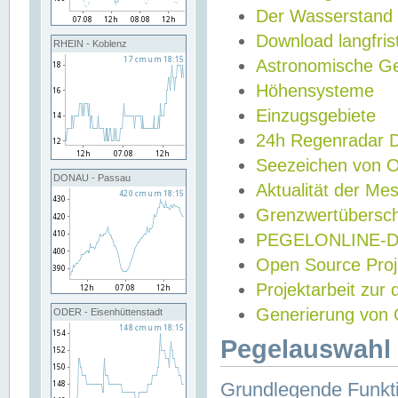
Der Wasserstand
Download langfris
RHEIN - Koblenz
Astronomische Gez
Höhensysteme
Einzugsgebiete
24h Regenradar
Seezeichen von 
DONAU - Passau
Aktualität der Me
Grenzwertübersch
PEGELONLINE-Di
Open Source Projek
Projektarbeit zur
Generierung von 
ODER - Eisenhüttenstadt
Pegelauswahl 
Grundlegende Funkti