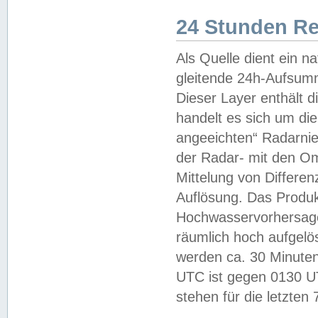
24 Stunden R
Als Quelle dient ein n
gleitende 24h-Aufsum
Dieser Layer enthält
handelt es sich um di
angeeichten“ Radarnie
der Radar- mit den O
Mittelung von Differe
Auflösung. Das Produk
Hochwasservorhersagez
räumlich hoch aufgelö
werden ca. 30 Minuten
UTC ist gegen 0130 UTC
stehen für die letzten