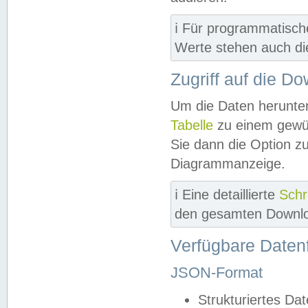
ℹ️ Für programmatisch
Werte stehen auch d
Zugriff auf die D
Um die Daten herunter
Tabelle
zu einem gewün
Sie dann die Option z
Diagrammanzeige.
ℹ️ Eine detaillierte
Schr
den gesamten Downlo
Verfügbare Daten
JSON-Format
Strukturiertes Da