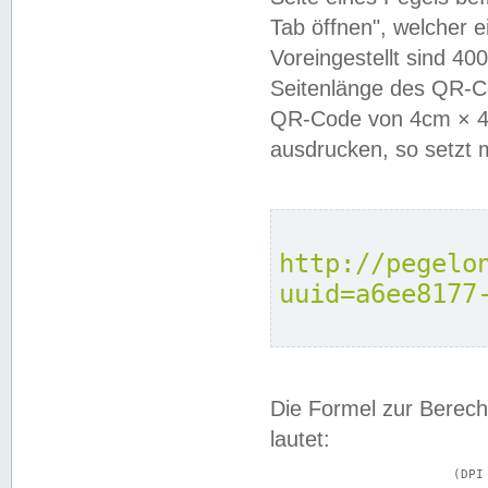
Tab öffnen", welcher 
Voreingestellt sind 4
Seitenlänge des QR-C
QR-Code von 4cm × 4c
ausdrucken, so setzt 
http://pegelo
uuid=a6ee8177
Die Formel zur Berech
lautet:
			(DPI × Druckkantenlänge in cm) ÷ 2,54 = Kantenlänge in Pixel
