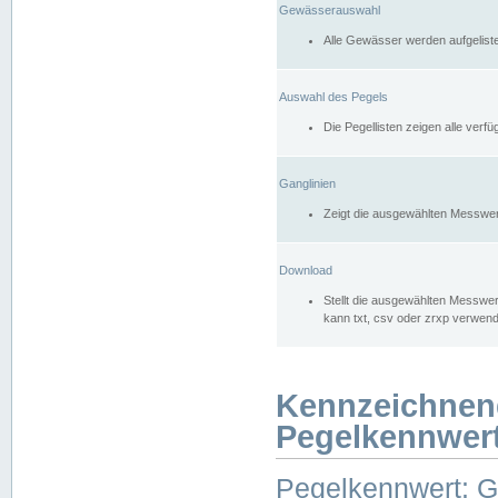
Gewässerauswahl
Alle Gewässer werden aufgelist
Auswahl des Pegels
Die Pegellisten zeigen alle ver
Ganglinien
Zeigt die ausgewählten Messwer
Download
Stellt die ausgewählten Messwer
kann txt, csv oder zrxp verwen
Kennzeichnen
Pegelkennwer
Pegelkennwert: 