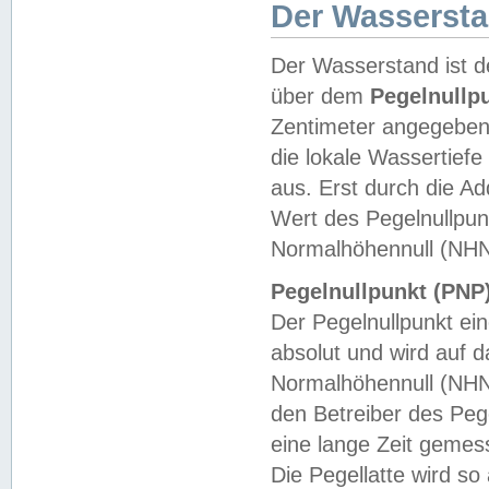
Der Wasserst
Der Wasserstand ist d
über dem
Pegelnullp
Zentimeter angegeben
die lokale Wassertie
aus. Erst durch die A
Wert des Pegelnullpun
Normalhöhennull (NHN
Pegelnullpunkt (PNP)
Der Pegelnullpunkt ei
absolut und wird auf
Normalhöhennull (NHN
den Betreiber des Pege
eine lange Zeit geme
Die Pegellatte wird s