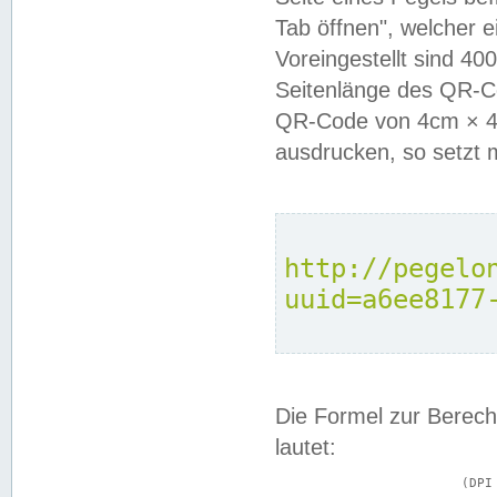
Tab öffnen", welcher 
Voreingestellt sind 4
Seitenlänge des QR-C
QR-Code von 4cm × 4c
ausdrucken, so setzt 
http://pegelo
uuid=a6ee8177
Die Formel zur Berech
lautet:
			(DPI × Druckkantenlänge in cm) ÷ 2,54 = Kantenlänge in Pixel
