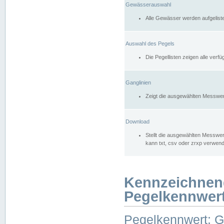
Gewässerauswahl
Alle Gewässer werden aufgelist
Auswahl des Pegels
Die Pegellisten zeigen alle ver
Ganglinien
Zeigt die ausgewählten Messwer
Download
Stellt die ausgewählten Messwer
kann txt, csv oder zrxp verwen
Kennzeichnen
Pegelkennwer
Pegelkennwert: 