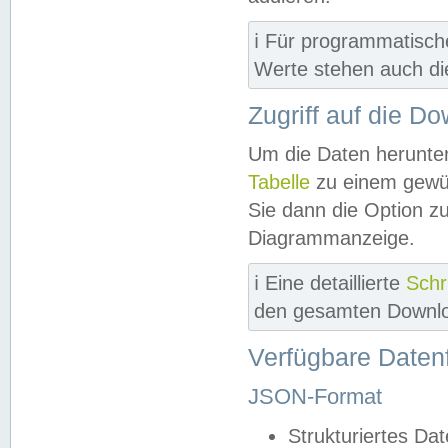
ℹ️ Für programmatisch
Werte stehen auch d
Zugriff auf die D
Um die Daten herunter
Tabelle
zu einem gewün
Sie dann die Option z
Diagrammanzeige.
ℹ️ Eine detaillierte
Schr
den gesamten Downlo
Verfügbare Daten
JSON-Format
Strukturiertes Da