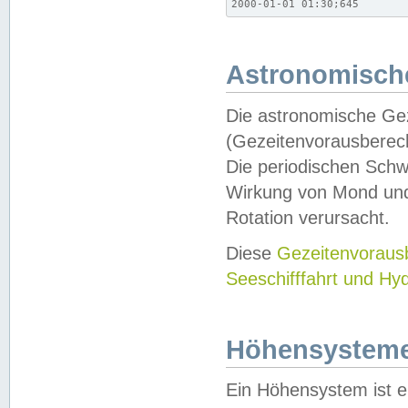
2000-01-01 01:30;645
Astronomische
Die astronomische Gez
(Gezeitenvorausberec
Die periodischen Schw
Wirkung von Mond und
Rotation verursacht.
Diese
Gezeitenvorau
Seeschifffahrt und Hy
Höhensystem
Ein Höhensystem ist e