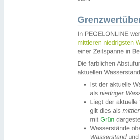
Grenzwertüber
In PEGELONLINE werde
mittleren niedrigsten
einer Zeitspanne in Be
Die farblichen Abstuf
aktuellen Wasserstand
Ist der aktuelle 
als
niedriger Was
Liegt der aktue
gilt dies als
mittle
mit
Grün
dargestel
Wasserstände obe
Wasserstand
und