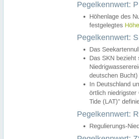
Pegelkennwert: 
Höhenlage des Nul
festgelegtes
Höhe
Pegelkennwert: 
Das Seekartennull
Das SKN bezieht s
Niedrigwassererei
deutschen Bucht) 
In Deutschland un
örtlich niedrigst
Tide (LAT)" definie
Pegelkennwert:
Regulierungs-Nie
Pegelkennwert: Z