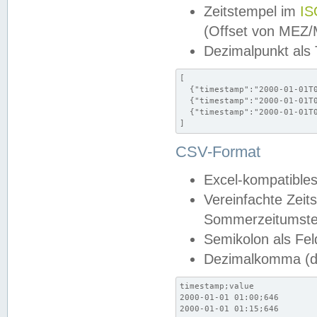
Zeitstempel im
IS
(Offset von MEZ
Dezimalpunkt als
[

  {"timestamp":"2000-01-01T0
  {"timestamp":"2000-01-01T0
  {"timestamp":"2000-01-01T0
]
CSV-Format
Excel-kompatibles
Vereinfachte Zeit
Sommerzeitumstel
Semikolon als Fel
Dezimalkomma (de
timestamp;value

2000-01-01 01:00;646

2000-01-01 01:15;646
