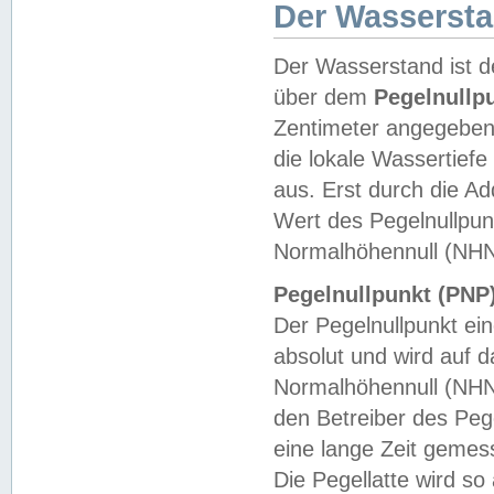
Der Wasserst
Der Wasserstand ist d
über dem
Pegelnullp
Zentimeter angegeben
die lokale Wassertie
aus. Erst durch die A
Wert des Pegelnullpun
Normalhöhennull (NHN
Pegelnullpunkt (PNP)
Der Pegelnullpunkt ei
absolut und wird auf
Normalhöhennull (NHN
den Betreiber des Pege
eine lange Zeit geme
Die Pegellatte wird s