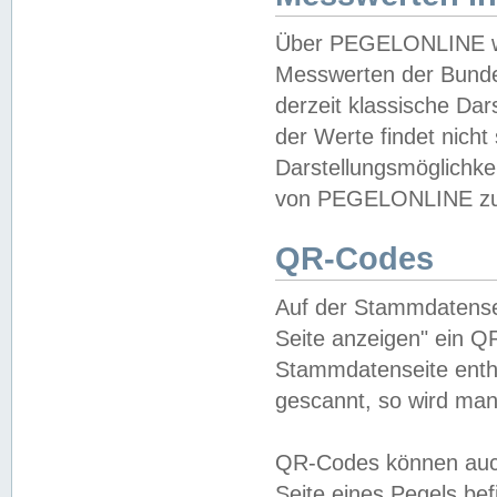
Über PEGELONLINE wer
Messwerten der Bundes
derzeit klassische Da
der Werte findet nicht 
Darstellungsmöglichkei
von PEGELONLINE zu 
QR-Codes
Auf der Stammdatensei
Seite anzeigen" ein Q
Stammdatenseite enthä
gescannt, so wird man
QR-Codes können auc
Seite eines Pegels be