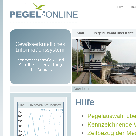
Hilfe
Link
Start
Pegelauswahl über Karte
Newsletter
Hilfe
Elbe - Cuxhaven Steubenhöft
Pegelauswahl übe
Kennzeichnende 
Zeitbezug der Me