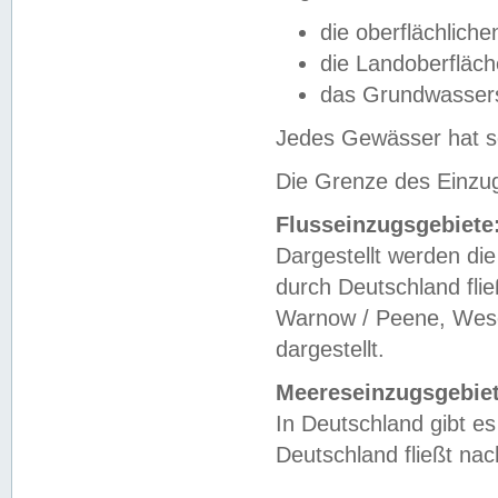
die oberflächlich
die Landoberfläc
das Grundwasser
Jedes Gewässer hat se
Die Grenze des Einzug
Flusseinzugsgebiete
Dargestellt werden die
durch Deutschland fli
Warnow / Peene, Weser
dargestellt.
Meereseinzugsgebiet
In Deutschland gibt 
Deutschland fließt n