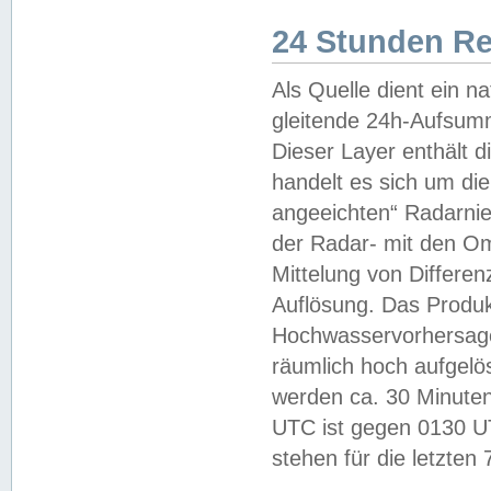
24 Stunden R
Als Quelle dient ein n
gleitende 24h-Aufsum
Dieser Layer enthält
handelt es sich um di
angeeichten“ Radarnie
der Radar- mit den O
Mittelung von Differe
Auflösung. Das Produk
Hochwasservorhersagez
räumlich hoch aufgelö
werden ca. 30 Minuten
UTC ist gegen 0130 UTC
stehen für die letzten