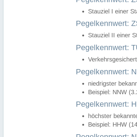
Stauziel I einer S
Pegelkennwert: Z
Stauziel II einer 
Pegelkennwert:
Verkehrsgesichert
Pegelkennwert:
niedrigster bekan
Beispiel: NNW (3
Pegelkennwert:
höchster bekannt
Beispiel: HHW (1
Pegelkennwert: 