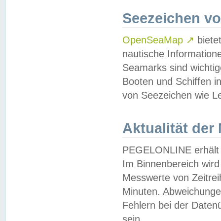
Seezeichen v
OpenSeaMap
↗
biete
nautische Information
Seamarks sind wichtig
Booten und Schiffen i
von Seezeichen wie Le
Aktualität der
PEGELONLINE erhält u
Im Binnenbereich wird 
Messwerte von Zeitreih
Minuten. Abweichungen
Fehlern bei der Daten
sein.