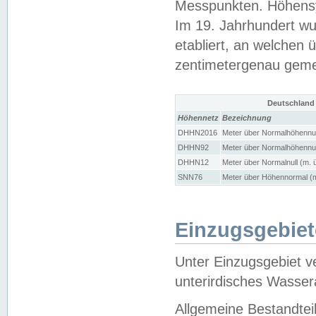
Messpunkten. Höhensy
Im 19. Jahrhundert wu
etabliert, an welchen 
zentimetergenau gem
Deutschland
Höhennetz
Bezeichnung
DHHN2016
Meter über Normalhöhennul
DHHN92
Meter über Normalhöhennul
DHHN12
Meter über Normalnull (m. 
SNN76
Meter über Höhennormal (m
Einzugsgebiet
Unter Einzugsgebiet v
unterirdisches Wasser
Allgemeine Bestandtei