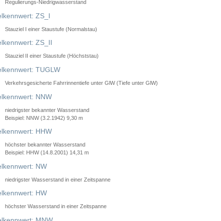
Regulierungs-Niedrigwasserstand
lkennwert: ZS_I
Stauziel I einer Staustufe (Normalstau)
lkennwert: ZS_II
Stauziel II einer Staustufe (Höchststau)
elkennwert: TUGLW
Verkehrsgesicherte Fahrrinnentiefe unter GlW (Tiefe unter GlW)
lkennwert: NNW
niedrigster bekannter Wasserstand
Beispiel: NNW (3.2.1942) 9,30 m
lkennwert: HHW
höchster bekannter Wasserstand
Beispiel: HHW (14.8.2001) 14,31 m
lkennwert: NW
niedrigster Wasserstand in einer Zeitspanne
lkennwert: HW
höchster Wasserstand in einer Zeitspanne
elkennwert: MNW