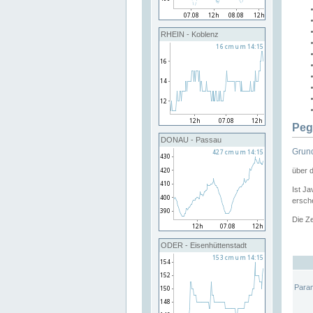
RHEIN - Koblenz
Peg
DONAU - Passau
Grund
über 
Ist Ja
ersche
Die Ze
ODER - Eisenhüttenstadt
Para