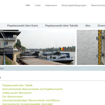
Hilfe
Links
Impressum
Nutzungsbedingungen
Datenschutz
Pegelauswahl über Karte
Pegelauswahl über Tabelle
Abo
Down
tter
e
Pegelauswahl über Tabelle
Kennzeichnende Wasserstände und Pegelkennwerte
Zeitbezug der Messwerte
Der Wasserstand
Download langfristiger Wasserstände und Abflüsse
Astronomische Gezeitenganglinie (Astrotide)