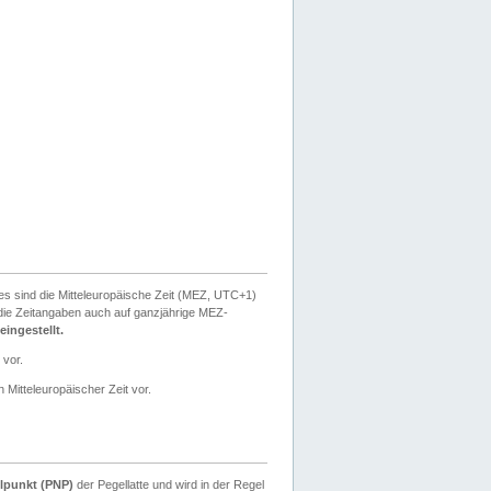
ies sind die Mitteleuropäische Zeit (MEZ, UTC+1)
ie Zeitangaben auch auf ganzjährige MEZ-
ingestellt.
 vor.
 Mitteleuropäischer Zeit vor.
lpunkt (PNP)
der Pegellatte und wird in der Regel