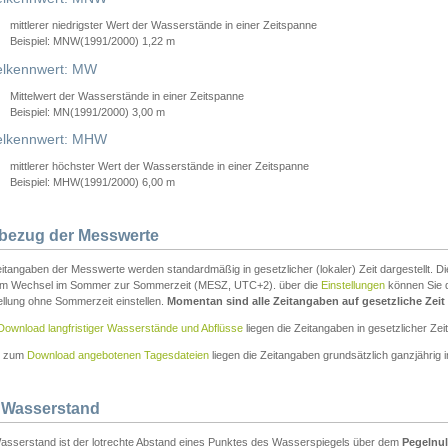
mittlerer niedrigster Wert der Wasserstände in einer Zeitspanne
Beispiel: MNW(1991/2000) 1,22 m
lkennwert: MW
Mittelwert der Wasserstände in einer Zeitspanne
Beispiel: MN(1991/2000) 3,00 m
elkennwert: MHW
mittlerer höchster Wert der Wasserstände in einer Zeitspanne
Beispiel: MHW(1991/2000) 6,00 m
tbezug der Messwerte
itangaben der Messwerte werden standardmäßig in gesetzlicher (lokaler) Zeit dargestellt. D
em Wechsel im Sommer zur Sommerzeit (MESZ, UTC+2). über die
Einstellungen
können Sie d
ellung ohne Sommerzeit einstellen.
Momentan sind alle Zeitangaben auf gesetzliche Zeit e
Download langfristiger Wasserstände und Abflüsse
liegen die Zeitangaben in gesetzlicher Zeit
n zum
Download angebotenen Tagesdateien
liegen die Zeitangaben grundsätzlich ganzjährig in
 Wasserstand
asserstand ist der lotrechte Abstand eines Punktes des Wasserspiegels über dem
Pegelnul