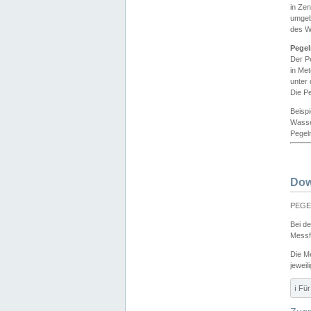
in Ze
umgeb
des W
Pegel
Der P
in Me
unter
Die Pe
Beisp
Wasse
Pegeln
Dow
PEGEL
Bei d
Messf
Die M
jeweil
ℹ️ F