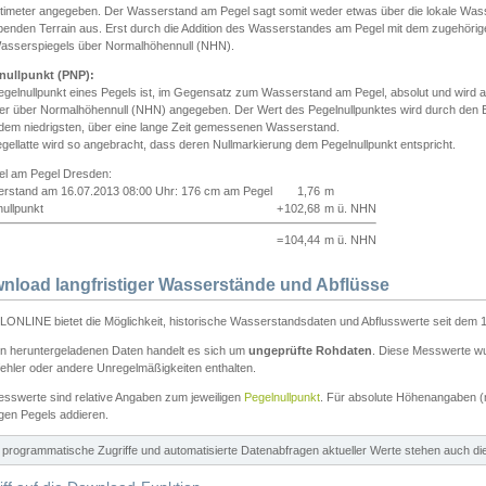
ntimeter angegeben. Der Wasserstand am Pegel sagt somit weder etwas über die lokale Wa
enden Terrain aus. Erst durch die Addition des Wasserstandes am Pegel mit dem zugehörig
asserspiegels über Normalhöhennull (NHN).
nullpunkt (PNP):
egelnullpunkt eines Pegels ist, im Gegensatz zum Wasserstand am Pegel, absolut und wir
ter über Normalhöhennull (NHN) angegeben. Der Wert des Pegelnullpunktes wird durch den Bet
 dem niedrigsten, über eine lange Zeit gemessenen Wasserstand.
gellatte wird so angebracht, dass deren Nullmarkierung dem Pegelnullpunkt entspricht.
iel am Pegel Dresden:
rstand am 16.07.2013 08:00 Uhr: 176 cm am Pegel
1,76
m
ullpunkt
+
102,68
m ü. NHN
=
104,44
m ü. NHN
nload langfristiger Wasserstände und Abflüsse
ONLINE bietet die Möglichkeit, historische Wasserstandsdaten und Abflusswerte seit dem 1
en heruntergeladenen Daten handelt es sich um
ungeprüfte Rohdaten
. Diese Messwerte wur
ehler oder andere Unregelmäßigkeiten enthalten.
esswerte sind relative Angaben zum jeweiligen
Pegelnullpunkt
. Für absolute Höhenangaben 
igen Pegels addieren.
ür programmatische Zugriffe und automatisierte Datenabfragen aktueller Werte stehen auch d