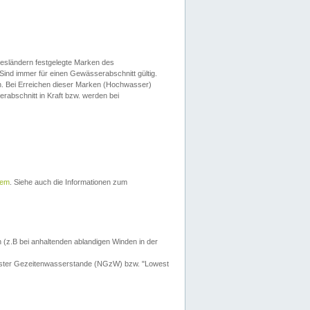
esländern festgelegte Marken des
Sind immer für einen Gewässerabschnitt gültig.
. Bei Erreichen dieser Marken (Hochwasser)
erabschnitt in Kraft bzw. werden bei
tem
. Siehe auch die Informationen zum
 (z.B bei anhaltenden ablandigen Winden in der
drigster Gezeitenwasserstande (NGzW) bzw. "Lowest