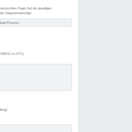
wünschten Pegel. Auf der jeweiligen
 der Diagrammanzeige.
load-Prozess.
MEZ/MESZ zu UTC)
lung)