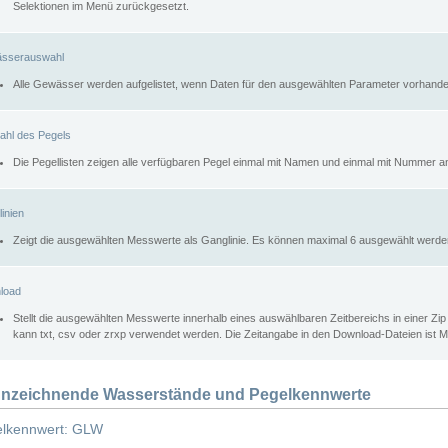
Selektionen im Menü zurückgesetzt.
sserauswahl
Alle Gewässer werden aufgelistet, wenn Daten für den ausgewählten Parameter vorhande
ahl des Pegels
Die Pegellisten zeigen alle verfügbaren Pegel einmal mit Namen und einmal mit Nummer a
inien
Zeigt die ausgewählten Messwerte als Ganglinie. Es können maximal 6 ausgewählt werde
load
Stellt die ausgewählten Messwerte innerhalb eines auswählbaren Zeitbereichs in einer Zi
kann txt, csv oder zrxp verwendet werden. Die Zeitangabe in den Download-Dateien ist 
nzeichnende Wasserstände und Pegelkennwerte
lkennwert: GLW