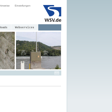
hinweise
Einstellungen
loads
Webservices