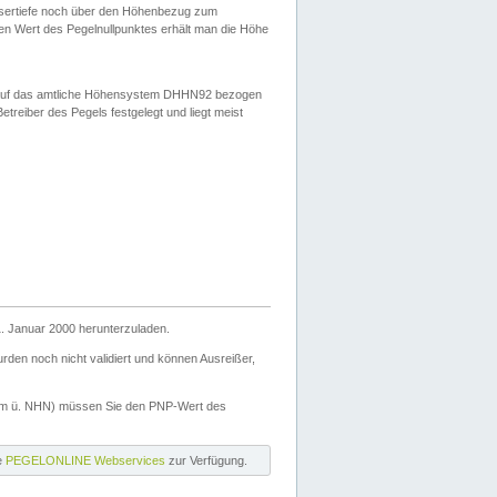
ssertiefe noch über den Höhenbezug zum
en Wert des Pegelnullpunktes erhält man die Höhe
d auf das amtliche Höhensystem DHHN92 bezogen
reiber des Pegels festgelegt und liegt meist
. Januar 2000 herunterzuladen.
den noch nicht validiert und können Ausreißer,
(m ü. NHN) müssen Sie den PNP-Wert des
ie
PEGELONLINE Webservices
zur Verfügung.