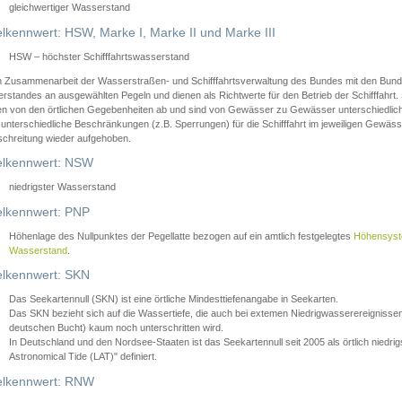
gleichwertiger Wasserstand
lkennwert: HSW, Marke I, Marke II und Marke III
HSW – höchster Schifffahrtswasserstand
in Zusammenarbeit der Wasserstraßen- und Schifffahrtsverwaltung des Bundes mit den Bund
standes an ausgewählten Pegeln und dienen als Richtwerte für den Betrieb der Schifffahrt. 
n von den örtlichen Gegebenheiten ab und sind von Gewässer zu Gewässer unterschiedlich
 unterschiedliche Beschränkungen (z.B. Sperrungen) für die Schifffahrt im jeweiligen Gewäss
schreitung wieder aufgehoben.
lkennwert: NSW
niedrigster Wasserstand
lkennwert: PNP
Höhenlage des Nullpunktes der Pegellatte bezogen auf ein amtlich festgelegtes
Höhensys
Wasserstand
.
lkennwert: SKN
Das Seekartennull (SKN) ist eine örtliche Mindesttiefenangabe in Seekarten.
Das SKN bezieht sich auf die Wassertiefe, die auch bei extemen Niedrigwasserereignissen
deutschen Bucht) kaum noch unterschritten wird.
In Deutschland und den Nordsee-Staaten ist das Seekartennull seit 2005 als örtlich nie
Astronomical Tide (LAT)" definiert.
lkennwert: RNW