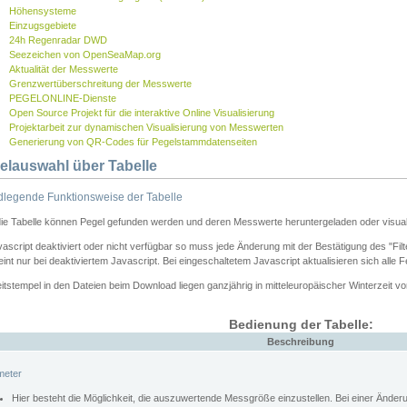
Höhensysteme
Einzugsgebiete
24h Regenradar DWD
Seezeichen von OpenSeaMap.org
Aktualität der Messwerte
Grenzwertüberschreitung der Messwerte
PEGELONLINE-Dienste
Open Source Projekt für die interaktive Online Visualisierung
Projektarbeit zur dynamischen Visualisierung von Messwerten
Generierung von QR-Codes für Pegelstammdatenseiten
elauswahl über Tabelle
legende Funktionsweise der Tabelle
die Tabelle können Pegel gefunden werden und deren Messwerte heruntergeladen oder visuali
vascript deaktiviert oder nicht verfügbar so muss jede Änderung mit der Bestätigung des "Filt
int nur bei deaktiviertem Javascript. Bei eingeschaltetem Javascript aktualisieren sich alle 
itstempel in den Dateien beim Download liegen ganzjährig in mitteleuropäischer Winterzeit vo
Bedienung der Tabelle:
Beschreibung
meter
Hier besteht die Möglichkeit, die auszuwertende Messgröße einzustellen. Bei einer Ände