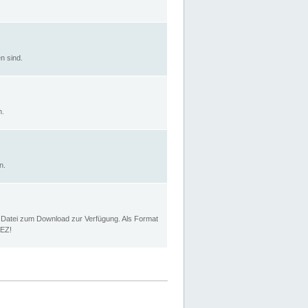
n sind.
n.
n.
p Datei zum Download zur Verfügung. Als Format
MEZ!