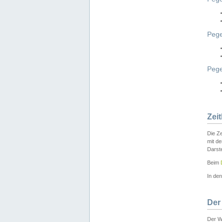
Pege
Peg
Zei
Die Ze
mit d
Darst
Beim
In de
Der
Der W