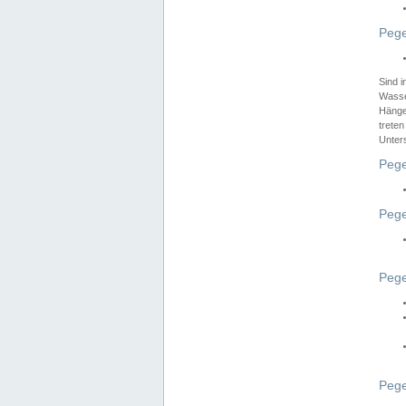
Pege
Sind 
Wasser
Hänge
treten
Unter
Pege
Pege
Pege
Pege