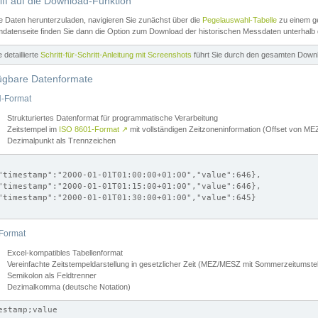
iff auf die Download-Funktion
e Daten herunterzuladen, navigieren Sie zunächst über die
Pegelauswahl-Tabelle
zu einem ge
datenseite finden Sie dann die Option zum Download der historischen Messdaten unterhalb
ne detaillierte
Schritt-für-Schritt-Anleitung mit Screenshots
führt Sie durch den gesamten Down
ügbare Datenformate
-Format
Strukturiertes Datenformat für programmatische Verarbeitung
Zeitstempel im
ISO 8601-Format
↗
mit vollständigen Zeitzoneninformation (Offset von 
Dezimalpunkt als Trennzeichen
"timestamp":"2000-01-01T01:00:00+01:00","value":646},

"timestamp":"2000-01-01T01:15:00+01:00","value":646},

"timestamp":"2000-01-01T01:30:00+01:00","value":645}

Format
Excel-kompatibles Tabellenformat
Vereinfachte Zeitstempeldarstellung in gesetzlicher Zeit (MEZ/MESZ mit Sommerzeitumstel
Semikolon als Feldtrenner
Dezimalkomma (deutsche Notation)
estamp;value
