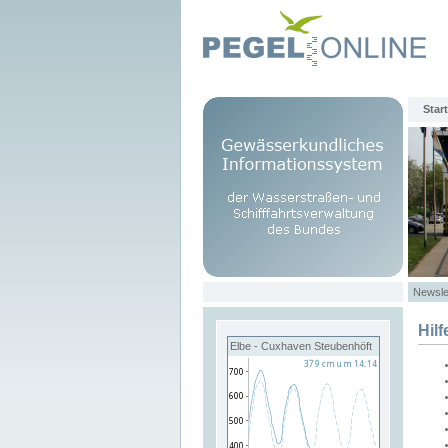
Start
Newsle
Hilf
Elbe - Cuxhaven Steubenhöft