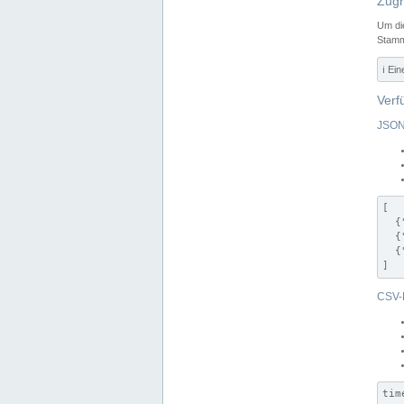
Zugr
Um di
Stamm
ℹ️ Ei
Verf
JSON
[

  {
  {
  {
]
CSV-
tim