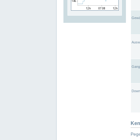
Gewä
Ausw
Gangl
Down
Ken
Pege