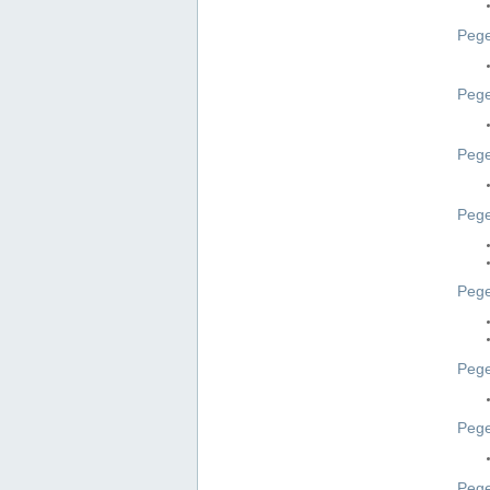
Pege
Pege
Peg
Pege
Pege
Pege
Pege
Peg