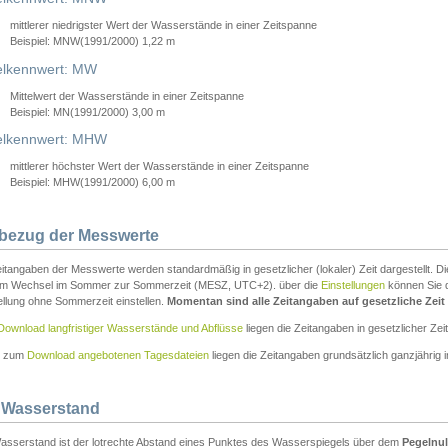
mittlerer niedrigster Wert der Wasserstände in einer Zeitspanne
Beispiel: MNW(1991/2000) 1,22 m
lkennwert: MW
Mittelwert der Wasserstände in einer Zeitspanne
Beispiel: MN(1991/2000) 3,00 m
elkennwert: MHW
mittlerer höchster Wert der Wasserstände in einer Zeitspanne
Beispiel: MHW(1991/2000) 6,00 m
tbezug der Messwerte
itangaben der Messwerte werden standardmäßig in gesetzlicher (lokaler) Zeit dargestellt. D
em Wechsel im Sommer zur Sommerzeit (MESZ, UTC+2). über die
Einstellungen
können Sie d
ellung ohne Sommerzeit einstellen.
Momentan sind alle Zeitangaben auf gesetzliche Zeit e
Download langfristiger Wasserstände und Abflüsse
liegen die Zeitangaben in gesetzlicher Zeit
n zum
Download angebotenen Tagesdateien
liegen die Zeitangaben grundsätzlich ganzjährig in
 Wasserstand
asserstand ist der lotrechte Abstand eines Punktes des Wasserspiegels über dem
Pegelnul