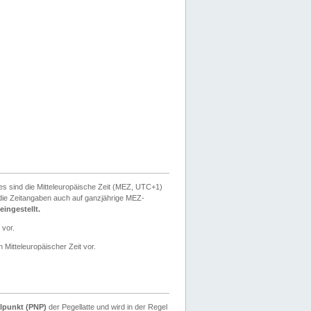
ies sind die Mitteleuropäische Zeit (MEZ, UTC+1)
ie Zeitangaben auch auf ganzjährige MEZ-
ingestellt.
 vor.
 Mitteleuropäischer Zeit vor.
lpunkt (PNP)
der Pegellatte und wird in der Regel