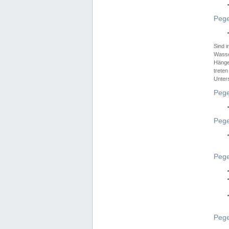
Pege
Sind 
Wasser
Hänge
treten
Unter
Pege
Pege
Pege
Pege