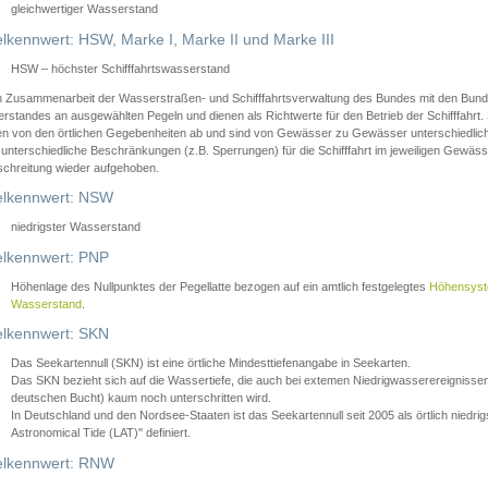
gleichwertiger Wasserstand
lkennwert: HSW, Marke I, Marke II und Marke III
HSW – höchster Schifffahrtswasserstand
in Zusammenarbeit der Wasserstraßen- und Schifffahrtsverwaltung des Bundes mit den Bund
standes an ausgewählten Pegeln und dienen als Richtwerte für den Betrieb der Schifffahrt. 
n von den örtlichen Gegebenheiten ab und sind von Gewässer zu Gewässer unterschiedlich
 unterschiedliche Beschränkungen (z.B. Sperrungen) für die Schifffahrt im jeweiligen Gewäss
schreitung wieder aufgehoben.
lkennwert: NSW
niedrigster Wasserstand
lkennwert: PNP
Höhenlage des Nullpunktes der Pegellatte bezogen auf ein amtlich festgelegtes
Höhensys
Wasserstand
.
lkennwert: SKN
Das Seekartennull (SKN) ist eine örtliche Mindesttiefenangabe in Seekarten.
Das SKN bezieht sich auf die Wassertiefe, die auch bei extemen Niedrigwasserereignissen
deutschen Bucht) kaum noch unterschritten wird.
In Deutschland und den Nordsee-Staaten ist das Seekartennull seit 2005 als örtlich nie
Astronomical Tide (LAT)" definiert.
lkennwert: RNW