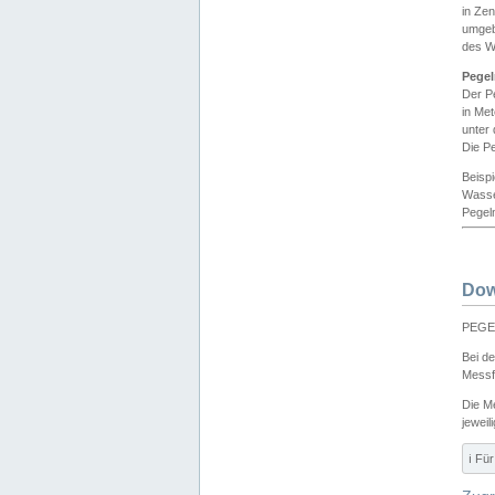
in Ze
umgeb
des W
Pegel
Der P
in Me
unter
Die Pe
Beisp
Wasse
Pegeln
Dow
PEGEL
Bei d
Messf
Die M
jeweil
ℹ️ F