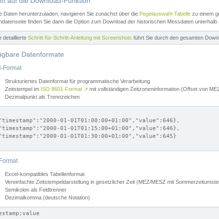
iff auf die Download-Funktion
e Daten herunterzuladen, navigieren Sie zunächst über die
Pegelauswahl-Tabelle
zu einem ge
datenseite finden Sie dann die Option zum Download der historischen Messdaten unterhalb
ne detaillierte
Schritt-für-Schritt-Anleitung mit Screenshots
führt Sie durch den gesamten Down
ügbare Datenformate
-Format
Strukturiertes Datenformat für programmatische Verarbeitung
Zeitstempel im
ISO 8601-Format
↗
mit vollständigen Zeitzoneninformation (Offset von 
Dezimalpunkt als Trennzeichen
"timestamp":"2000-01-01T01:00:00+01:00","value":646},

"timestamp":"2000-01-01T01:15:00+01:00","value":646},

"timestamp":"2000-01-01T01:30:00+01:00","value":645}

Format
Excel-kompatibles Tabellenformat
Vereinfachte Zeitstempeldarstellung in gesetzlicher Zeit (MEZ/MESZ mit Sommerzeitumstel
Semikolon als Feldtrenner
Dezimalkomma (deutsche Notation)
estamp;value
