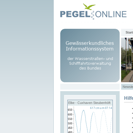
Start
Newsle
Hilf
Elbe - Cuxhaven Steubenhöft