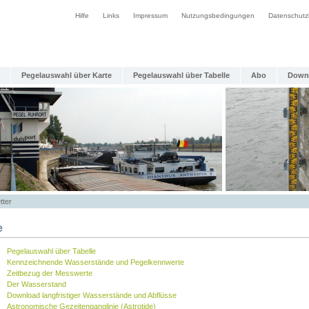
Hilfe
Links
Impressum
Nutzungsbedingungen
Datenschutz
Pegelauswahl über Karte
Pegelauswahl über Tabelle
Abo
Down
tter
e
Pegelauswahl über Tabelle
Kennzeichnende Wasserstände und Pegelkennwerte
Zeitbezug der Messwerte
Der Wasserstand
Download langfristiger Wasserstände und Abflüsse
Astronomische Gezeitenganglinie (Astrotide)