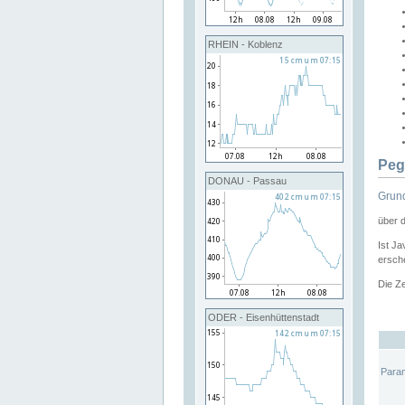
RHEIN - Koblenz
Peg
DONAU - Passau
Grund
über 
Ist Ja
ersche
Die Ze
ODER - Eisenhüttenstadt
Para