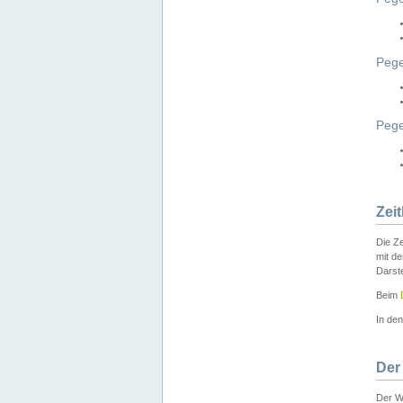
Pege
Peg
Zei
Die Ze
mit d
Darst
Beim
In de
Der
Der W