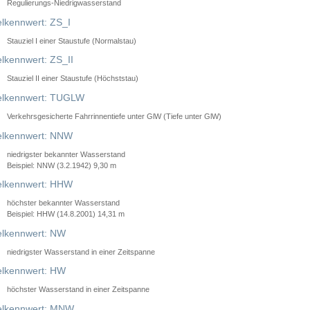
Regulierungs-Niedrigwasserstand
lkennwert: ZS_I
Stauziel I einer Staustufe (Normalstau)
lkennwert: ZS_II
Stauziel II einer Staustufe (Höchststau)
elkennwert: TUGLW
Verkehrsgesicherte Fahrrinnentiefe unter GlW (Tiefe unter GlW)
lkennwert: NNW
niedrigster bekannter Wasserstand
Beispiel: NNW (3.2.1942) 9,30 m
lkennwert: HHW
höchster bekannter Wasserstand
Beispiel: HHW (14.8.2001) 14,31 m
lkennwert: NW
niedrigster Wasserstand in einer Zeitspanne
lkennwert: HW
höchster Wasserstand in einer Zeitspanne
elkennwert: MNW