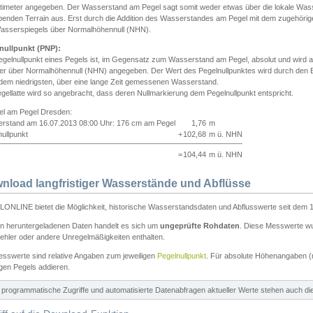
ntimeter angegeben. Der Wasserstand am Pegel sagt somit weder etwas über die lokale Wa
enden Terrain aus. Erst durch die Addition des Wasserstandes am Pegel mit dem zugehörig
asserspiegels über Normalhöhennull (NHN).
nullpunkt (PNP):
egelnullpunkt eines Pegels ist, im Gegensatz zum Wasserstand am Pegel, absolut und wir
ter über Normalhöhennull (NHN) angegeben. Der Wert des Pegelnullpunktes wird durch den Bet
 dem niedrigsten, über eine lange Zeit gemessenen Wasserstand.
gellatte wird so angebracht, dass deren Nullmarkierung dem Pegelnullpunkt entspricht.
iel am Pegel Dresden:
rstand am 16.07.2013 08:00 Uhr: 176 cm am Pegel
1,76
m
ullpunkt
+
102,68
m ü. NHN
=
104,44
m ü. NHN
nload langfristiger Wasserstände und Abflüsse
ONLINE bietet die Möglichkeit, historische Wasserstandsdaten und Abflusswerte seit dem 1
en heruntergeladenen Daten handelt es sich um
ungeprüfte Rohdaten
. Diese Messwerte wur
ehler oder andere Unregelmäßigkeiten enthalten.
esswerte sind relative Angaben zum jeweiligen
Pegelnullpunkt
. Für absolute Höhenangaben 
igen Pegels addieren.
ür programmatische Zugriffe und automatisierte Datenabfragen aktueller Werte stehen auch d