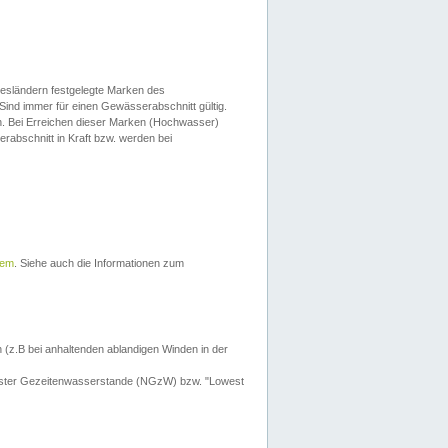
esländern festgelegte Marken des
Sind immer für einen Gewässerabschnitt gültig.
. Bei Erreichen dieser Marken (Hochwasser)
erabschnitt in Kraft bzw. werden bei
tem
. Siehe auch die Informationen zum
 (z.B bei anhaltenden ablandigen Winden in der
drigster Gezeitenwasserstande (NGzW) bzw. "Lowest