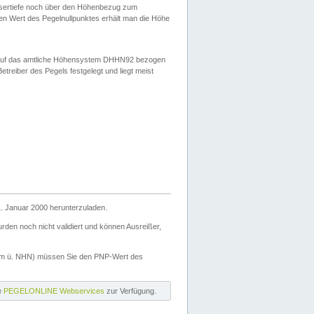
ssertiefe noch über den Höhenbezug zum
en Wert des Pegelnullpunktes erhält man die Höhe
d auf das amtliche Höhensystem DHHN92 bezogen
reiber des Pegels festgelegt und liegt meist
. Januar 2000 herunterzuladen.
den noch nicht validiert und können Ausreißer,
(m ü. NHN) müssen Sie den PNP-Wert des
ie
PEGELONLINE Webservices
zur Verfügung.