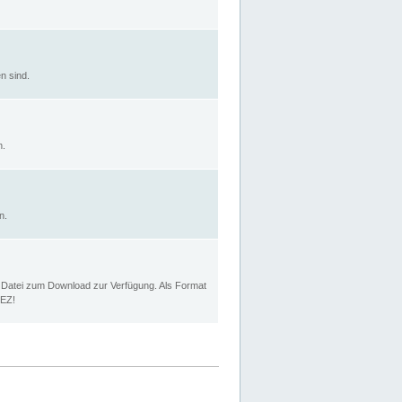
n sind.
n.
n.
p Datei zum Download zur Verfügung. Als Format
MEZ!