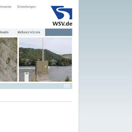
hinweise
Einstellungen
loads
Webservices