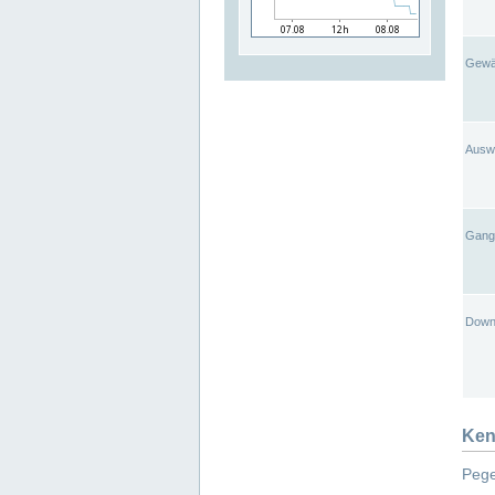
Gewä
Ausw
Gangl
Down
Ken
Pege