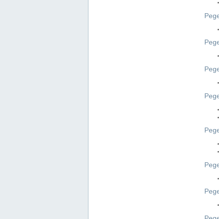
Pege
Pege
Peg
Pege
Pege
Pege
Pege
Peg