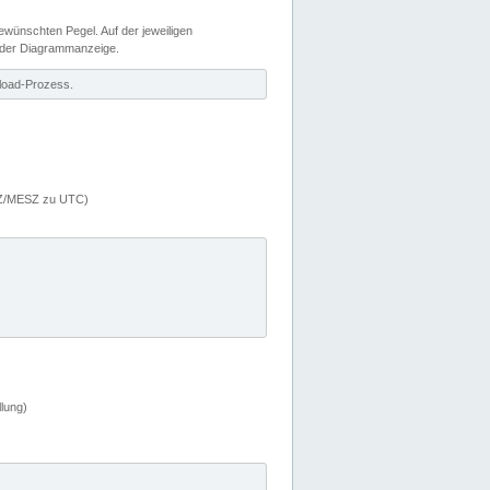
wünschten Pegel. Auf der jeweiligen
 der Diagrammanzeige.
load-Prozess.
MEZ/MESZ zu UTC)
lung)