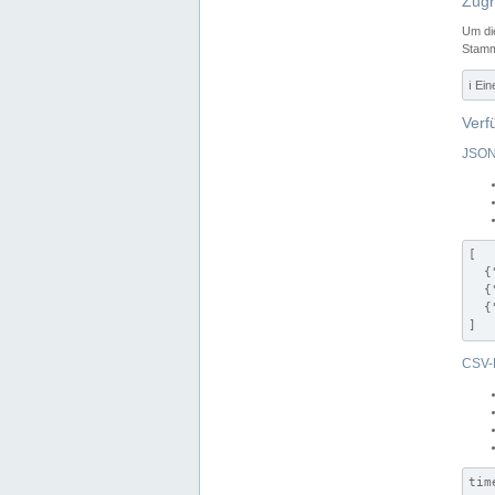
Zugr
Um di
Stamm
ℹ️ Ei
Verf
JSON
[

  {
  {
  {
]
CSV-
tim