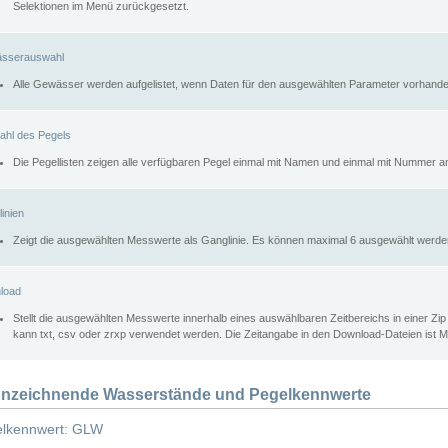
Selektionen im Menü zurückgesetzt.
sserauswahl
Alle Gewässer werden aufgelistet, wenn Daten für den ausgewählten Parameter vorhande
ahl des Pegels
Die Pegellisten zeigen alle verfügbaren Pegel einmal mit Namen und einmal mit Nummer a
inien
Zeigt die ausgewählten Messwerte als Ganglinie. Es können maximal 6 ausgewählt werde
load
Stellt die ausgewählten Messwerte innerhalb eines auswählbaren Zeitbereichs in einer Zi
kann txt, csv oder zrxp verwendet werden. Die Zeitangabe in den Download-Dateien ist 
nzeichnende Wasserstände und Pegelkennwerte
lkennwert: GLW