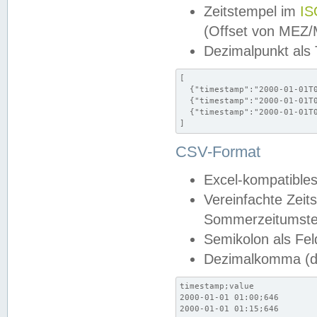
Zeitstempel im
IS
(Offset von MEZ
Dezimalpunkt als
[

  {"timestamp":"2000-01-01T0
  {"timestamp":"2000-01-01T0
  {"timestamp":"2000-01-01T0
]
CSV-Format
Excel-kompatibles
Vereinfachte Zeit
Sommerzeitumstel
Semikolon als Fel
Dezimalkomma (de
timestamp;value

2000-01-01 01:00;646

2000-01-01 01:15;646
