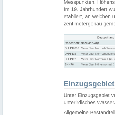
Messpunkten. Höhensy
Im 19. Jahrhundert wu
etabliert, an welchen 
zentimetergenau gem
Deutschland
Höhennetz
Bezeichnung
DHHN2016
Meter über Normalhöhennul
DHHN92
Meter über Normalhöhennul
DHHN12
Meter über Normalnull (m. 
SNN76
Meter über Höhennormal (m
Einzugsgebiet
Unter Einzugsgebiet v
unterirdisches Wasser
Allgemeine Bestandtei