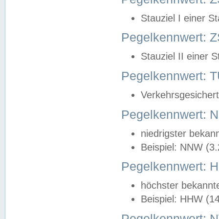
Stauziel I einer S
Pegelkennwert: Z
Stauziel II einer 
Pegelkennwert:
Verkehrsgesichert
Pegelkennwert:
niedrigster bekan
Beispiel: NNW (3
Pegelkennwert:
höchster bekannt
Beispiel: HHW (1
Pegelkennwert: 