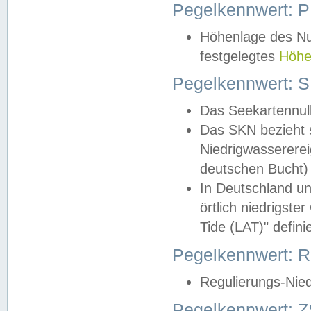
Pegelkennwert: 
Höhenlage des Nul
festgelegtes
Höhe
Pegelkennwert: 
Das Seekartennull
Das SKN bezieht s
Niedrigwassererei
deutschen Bucht) 
In Deutschland un
örtlich niedrigst
Tide (LAT)" definie
Pegelkennwert:
Regulierungs-Nie
Pegelkennwert: Z