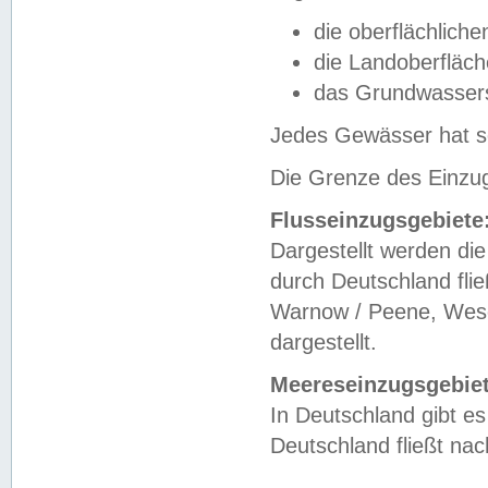
die oberflächlich
die Landoberfläc
das Grundwasser
Jedes Gewässer hat se
Die Grenze des Einzug
Flusseinzugsgebiete
Dargestellt werden die
durch Deutschland fli
Warnow / Peene, Weser
dargestellt.
Meereseinzugsgebiet
In Deutschland gibt 
Deutschland fließt n