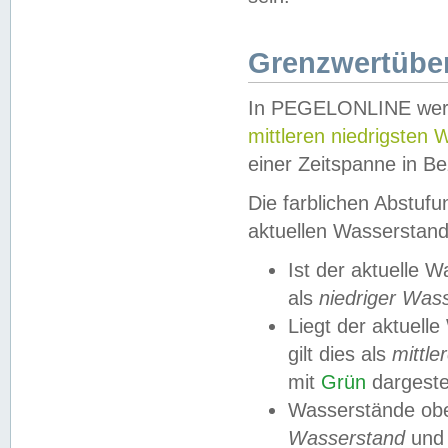
Grenzwertüber
In PEGELONLINE werde
mittleren niedrigsten
einer Zeitspanne in Be
Die farblichen Abstuf
aktuellen Wasserstand
Ist der aktuelle 
als
niedriger Was
Liegt der aktue
gilt dies als
mittle
mit
Grün
dargestel
Wasserstände obe
Wasserstand
und