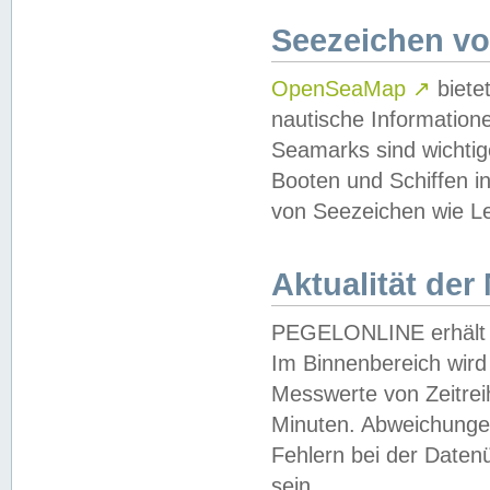
Seezeichen v
OpenSeaMap
↗
biete
nautische Information
Seamarks sind wichtig
Booten und Schiffen i
von Seezeichen wie Le
Aktualität der
PEGELONLINE erhält u
Im Binnenbereich wird 
Messwerte von Zeitreih
Minuten. Abweichungen
Fehlern bei der Daten
sein.