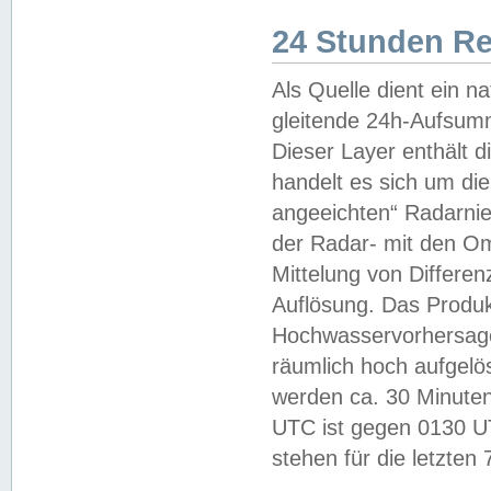
24 Stunden R
Als Quelle dient ein n
gleitende 24h-Aufsum
Dieser Layer enthält
handelt es sich um di
angeeichten“ Radarnie
der Radar- mit den O
Mittelung von Differe
Auflösung. Das Produk
Hochwasservorhersagez
räumlich hoch aufgelö
werden ca. 30 Minuten
UTC ist gegen 0130 UTC
stehen für die letzten