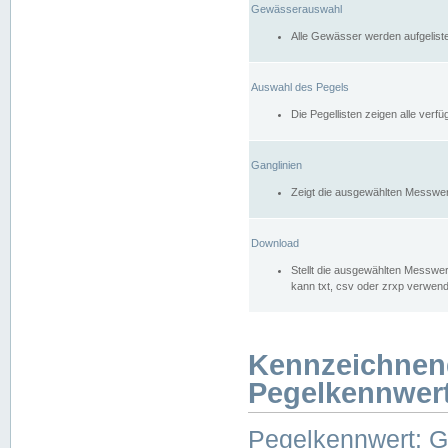
Gewässerauswahl
Alle Gewässer werden aufgelist
Auswahl des Pegels
Die Pegellisten zeigen alle ver
Ganglinien
Zeigt die ausgewählten Messwer
Download
Stellt die ausgewählten Messwer
kann txt, csv oder zrxp verwen
Kennzeichnen
Pegelkennwer
Pegelkennwert: 