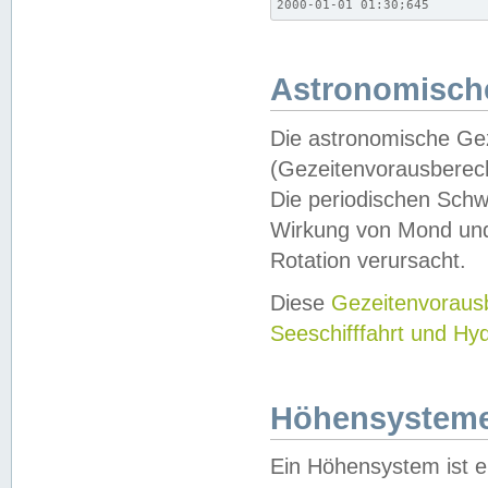
2000-01-01 01:30;645
Astronomische
Die astronomische Gez
(Gezeitenvorausberec
Die periodischen Schw
Wirkung von Mond und
Rotation verursacht.
Diese
Gezeitenvorau
Seeschifffahrt und Hy
Höhensystem
Ein Höhensystem ist e