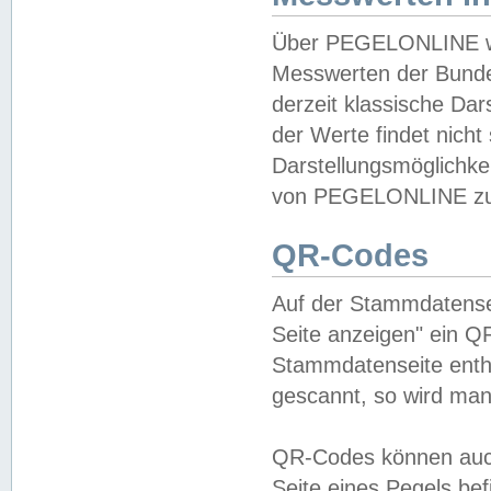
Über PEGELONLINE wer
Messwerten der Bundes
derzeit klassische Da
der Werte findet nicht 
Darstellungsmöglichkei
von PEGELONLINE zu 
QR-Codes
Auf der Stammdatensei
Seite anzeigen" ein Q
Stammdatenseite enthä
gescannt, so wird man
QR-Codes können auc
Seite eines Pegels be