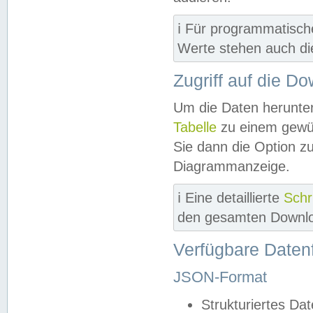
ℹ️ Für programmatisch
Werte stehen auch d
Zugriff auf die D
Um die Daten herunter
Tabelle
zu einem gewün
Sie dann die Option z
Diagrammanzeige.
ℹ️ Eine detaillierte
Schr
den gesamten Downlo
Verfügbare Daten
JSON-Format
Strukturiertes Da