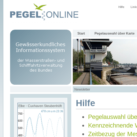
Hilfe
Link
Start
Pegelauswahl über Karte
Newsletter
Hilfe
Elbe - Cuxhaven Steubenhöft
Pegelauswahl übe
Kennzeichnende 
Zeitbezug der Me