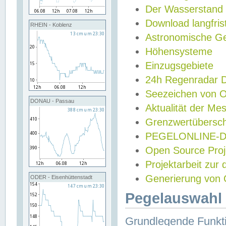
Der Wasserstand
Download langfris
RHEIN - Koblenz
Astronomische Gez
Höhensysteme
Einzugsgebiete
24h Regenradar
Seezeichen von 
DONAU - Passau
Aktualität der Me
Grenzwertübersch
PEGELONLINE-Di
Open Source Projek
Projektarbeit zur
Generierung von 
ODER - Eisenhüttenstadt
Pegelauswahl 
Grundlegende Funkti