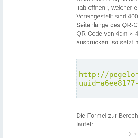
Tab öffnen", welcher 
Voreingestellt sind 4
Seitenlänge des QR-C
QR-Code von 4cm × 4c
ausdrucken, so setzt 
http://pegelo
uuid=a6ee8177
Die Formel zur Berech
lautet:
			(DPI × Druckkantenlänge in cm) ÷ 2,54 = Kantenlänge in Pixel
