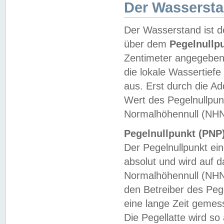
Der Wasserst
Der Wasserstand ist d
über dem
Pegelnullp
Zentimeter angegeben
die lokale Wassertie
aus. Erst durch die A
Wert des Pegelnullpun
Normalhöhennull (NHN
Pegelnullpunkt (PNP)
Der Pegelnullpunkt ei
absolut und wird auf
Normalhöhennull (NHN
den Betreiber des Pege
eine lange Zeit geme
Die Pegellatte wird s