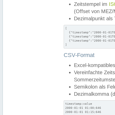
Zeitstempel im
IS
(Offset von MEZ
Dezimalpunkt als
[

  {"timestamp":"2000-01-01T0
  {"timestamp":"2000-01-01T0
  {"timestamp":"2000-01-01T0
]
CSV-Format
Excel-kompatibles
Vereinfachte Zeit
Sommerzeitumstel
Semikolon als Fel
Dezimalkomma (de
timestamp;value

2000-01-01 01:00;646

2000-01-01 01:15;646
