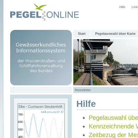
Hilfe
Link
Start
Pegelauswahl über Karte
Newsletter
Hilfe
Elbe - Cuxhaven Steubenhöft
Pegelauswahl übe
Kennzeichnende 
Zeitbezug der Me