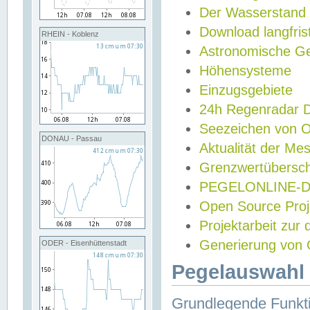
Der Wasserstand
Download langfris
RHEIN - Koblenz
Astronomische Gez
Höhensysteme
Einzugsgebiete
24h Regenradar
Seezeichen von 
DONAU - Passau
Aktualität der Me
Grenzwertübersch
PEGELONLINE-Di
Open Source Projek
Projektarbeit zur
Generierung von 
ODER - Eisenhüttenstadt
Pegelauswahl 
Grundlegende Funkti