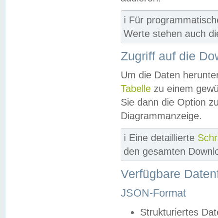
ℹ️ Für programmatisch
Werte stehen auch d
Zugriff auf die D
Um die Daten herunter
Tabelle
zu einem gewün
Sie dann die Option z
Diagrammanzeige.
ℹ️ Eine detaillierte
Schr
den gesamten Downlo
Verfügbare Daten
JSON-Format
Strukturiertes Da