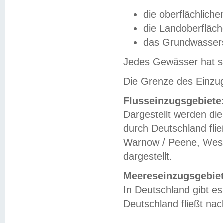
die oberflächlich
die Landoberfläc
das Grundwasser
Jedes Gewässer hat se
Die Grenze des Einzug
Flusseinzugsgebiete
Dargestellt werden die
durch Deutschland fli
Warnow / Peene, Weser
dargestellt.
Meereseinzugsgebiet
In Deutschland gibt 
Deutschland fließt n