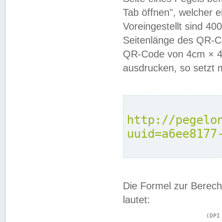
Tab öffnen", welcher 
Voreingestellt sind 4
Seitenlänge des QR-C
QR-Code von 4cm × 4c
ausdrucken, so setzt 
http://pegelo
uuid=a6ee8177
Die Formel zur Berech
lautet:
			(DPI × Druckkantenlänge in cm) ÷ 2,54 = Kantenlänge in Pixel
