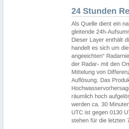
24 Stunden R
Als Quelle dient ein n
gleitende 24h-Aufsum
Dieser Layer enthält
handelt es sich um di
angeeichten“ Radarnie
der Radar- mit den O
Mittelung von Differe
Auflösung. Das Produk
Hochwasservorhersagez
räumlich hoch aufgelö
werden ca. 30 Minuten
UTC ist gegen 0130 UTC
stehen für die letzten