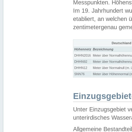
Messpunkten. Höhensy
Im 19. Jahrhundert wu
etabliert, an welchen 
zentimetergenau gem
Deutschland
Höhennetz
Bezeichnung
DHHN2016
Meter über Normalhöhennul
DHHN92
Meter über Normalhöhennul
DHHN12
Meter über Normalnull (m. 
SNN76
Meter über Höhennormal (m
Einzugsgebiet
Unter Einzugsgebiet v
unterirdisches Wasser
Allgemeine Bestandtei