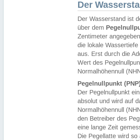
Der Wasserst
Der Wasserstand ist d
über dem
Pegelnullp
Zentimeter angegeben
die lokale Wassertie
aus. Erst durch die A
Wert des Pegelnullpun
Normalhöhennull (NHN
Pegelnullpunkt (PNP)
Der Pegelnullpunkt ei
absolut und wird auf
Normalhöhennull (NHN
den Betreiber des Pege
eine lange Zeit geme
Die Pegellatte wird s