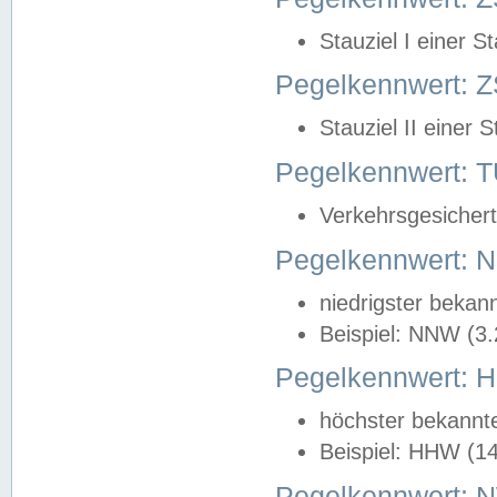
Stauziel I einer S
Pegelkennwert: Z
Stauziel II einer 
Pegelkennwert:
Verkehrsgesichert
Pegelkennwert:
niedrigster bekan
Beispiel: NNW (3
Pegelkennwert:
höchster bekannt
Beispiel: HHW (1
Pegelkennwert: 