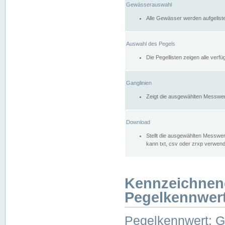
Gewässerauswahl
Alle Gewässer werden aufgelist
Auswahl des Pegels
Die Pegellisten zeigen alle ver
Ganglinien
Zeigt die ausgewählten Messwer
Download
Stellt die ausgewählten Messwer
kann txt, csv oder zrxp verwen
Kennzeichnen
Pegelkennwer
Pegelkennwert: 