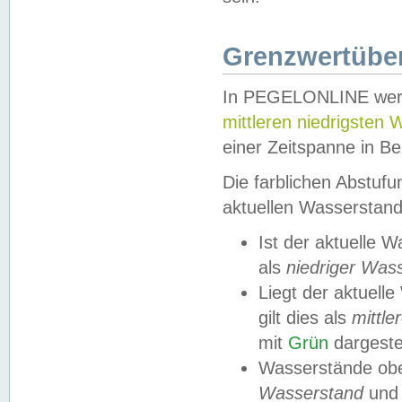
Grenzwertüber
In PEGELONLINE werde
mittleren niedrigsten
einer Zeitspanne in Be
Die farblichen Abstuf
aktuellen Wasserstand
Ist der aktuelle 
als
niedriger Was
Liegt der aktue
gilt dies als
mittle
mit
Grün
dargestel
Wasserstände obe
Wasserstand
und