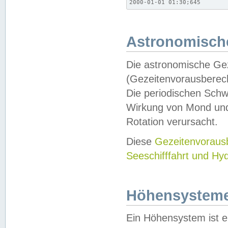
2000-01-01 01:30;645
Astronomische
Die astronomische Gez
(Gezeitenvorausberec
Die periodischen Schw
Wirkung von Mond und
Rotation verursacht.
Diese
Gezeitenvorau
Seeschifffahrt und Hy
Höhensystem
Ein Höhensystem ist e