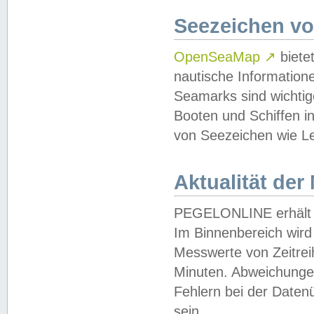
Seezeichen v
OpenSeaMap
↗
biete
nautische Information
Seamarks sind wichtig
Booten und Schiffen i
von Seezeichen wie Le
Aktualität der
PEGELONLINE erhält u
Im Binnenbereich wird 
Messwerte von Zeitreih
Minuten. Abweichungen
Fehlern bei der Daten
sein.