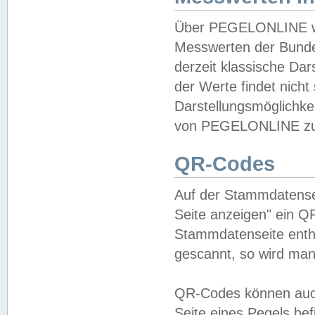
Über PEGELONLINE wer
Messwerten der Bundes
derzeit klassische Da
der Werte findet nicht 
Darstellungsmöglichkei
von PEGELONLINE zu 
QR-Codes
Auf der Stammdatensei
Seite anzeigen" ein Q
Stammdatenseite enthä
gescannt, so wird man
QR-Codes können auc
Seite eines Pegels be