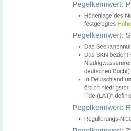
Pegelkennwert: 
Höhenlage des Nul
festgelegtes
Höhe
Pegelkennwert: 
Das Seekartennull
Das SKN bezieht s
Niedrigwassererei
deutschen Bucht) 
In Deutschland un
örtlich niedrigst
Tide (LAT)" definie
Pegelkennwert:
Regulierungs-Nie
Pegelkennwert: Z