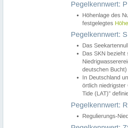
Pegelkennwert: 
Höhenlage des Nul
festgelegtes
Höhe
Pegelkennwert: 
Das Seekartennull
Das SKN bezieht s
Niedrigwassererei
deutschen Bucht) 
In Deutschland un
örtlich niedrigst
Tide (LAT)" definie
Pegelkennwert:
Regulierungs-Nie
Pegelkennwert: Z