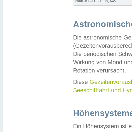
2000-01-01 01:30;645
Astronomische
Die astronomische Gez
(Gezeitenvorausberec
Die periodischen Schw
Wirkung von Mond und
Rotation verursacht.
Diese
Gezeitenvorau
Seeschifffahrt und Hy
Höhensystem
Ein Höhensystem ist e