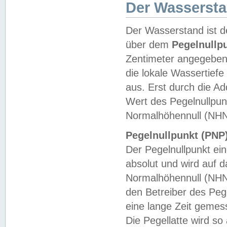
Der Wasserst
Der Wasserstand ist d
über dem
Pegelnullp
Zentimeter angegeben
die lokale Wassertie
aus. Erst durch die A
Wert des Pegelnullpun
Normalhöhennull (NHN
Pegelnullpunkt (PNP)
Der Pegelnullpunkt ei
absolut und wird auf
Normalhöhennull (NHN
den Betreiber des Pege
eine lange Zeit geme
Die Pegellatte wird s