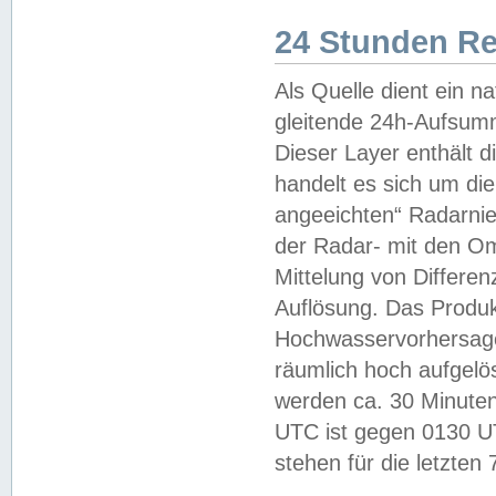
24 Stunden R
Als Quelle dient ein n
gleitende 24h-Aufsum
Dieser Layer enthält
handelt es sich um di
angeeichten“ Radarnie
der Radar- mit den O
Mittelung von Differe
Auflösung. Das Produk
Hochwasservorhersagez
räumlich hoch aufgelö
werden ca. 30 Minuten
UTC ist gegen 0130 UTC
stehen für die letzten