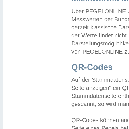
Über PEGELONLINE wer
Messwerten der Bundes
derzeit klassische Da
der Werte findet nicht 
Darstellungsmöglichkei
von PEGELONLINE zu 
QR-Codes
Auf der Stammdatensei
Seite anzeigen" ein Q
Stammdatenseite enthä
gescannt, so wird man
QR-Codes können auc
Seite eines Pegels be