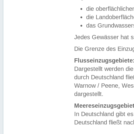
die oberflächlich
die Landoberfläc
das Grundwasser
Jedes Gewässer hat se
Die Grenze des Einzug
Flusseinzugsgebiete
Dargestellt werden die
durch Deutschland fli
Warnow / Peene, Weser
dargestellt.
Meereseinzugsgebiet
In Deutschland gibt 
Deutschland fließt n