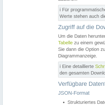
ℹ️ Für programmatisch
Werte stehen auch d
Zugriff auf die D
Um die Daten herunter
Tabelle
zu einem gewün
Sie dann die Option z
Diagrammanzeige.
ℹ️ Eine detaillierte
Schr
den gesamten Downlo
Verfügbare Daten
JSON-Format
Strukturiertes Da