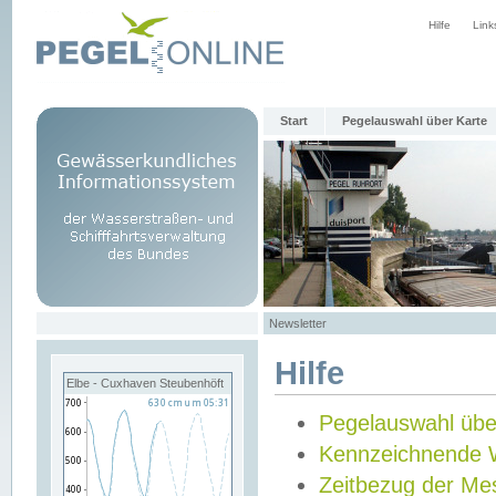
Hilfe
Link
Start
Pegelauswahl über Karte
Newsletter
Hilfe
Elbe - Cuxhaven Steubenhöft
Pegelauswahl übe
Kennzeichnende 
Zeitbezug der Me