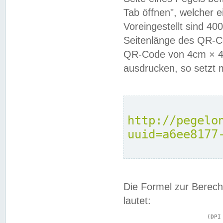
Tab öffnen", welcher 
Voreingestellt sind 4
Seitenlänge des QR-C
QR-Code von 4cm × 4c
ausdrucken, so setzt 
http://pegelo
uuid=a6ee8177
Die Formel zur Berech
lautet:
			(DPI × Druckkantenlänge in cm) ÷ 2,54 = Kantenlänge in Pixel
