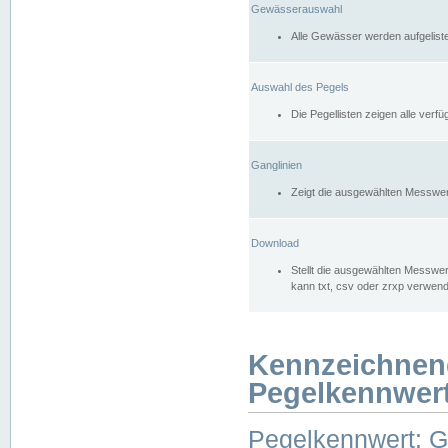
Gewässerauswahl
Alle Gewässer werden aufgelist
Auswahl des Pegels
Die Pegellisten zeigen alle ver
Ganglinien
Zeigt die ausgewählten Messwer
Download
Stellt die ausgewählten Messwer
kann txt, csv oder zrxp verwen
Kennzeichnen
Pegelkennwer
Pegelkennwert: 