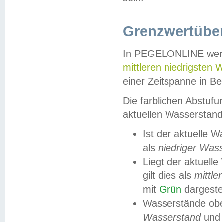
Grenzwertüber
In PEGELONLINE werde
mittleren niedrigsten
einer Zeitspanne in Be
Die farblichen Abstuf
aktuellen Wasserstand
Ist der aktuelle 
als
niedriger Was
Liegt der aktue
gilt dies als
mittle
mit
Grün
dargestel
Wasserstände obe
Wasserstand
und