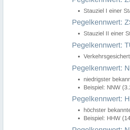
Stauziel I einer S
Pegelkennwert: Z
Stauziel II einer 
Pegelkennwert:
Verkehrsgesichert
Pegelkennwert:
niedrigster bekan
Beispiel: NNW (3
Pegelkennwert:
höchster bekannt
Beispiel: HHW (1
Pegelkennwert: 