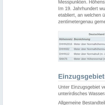
Messpunkten. Höhensy
Im 19. Jahrhundert wu
etabliert, an welchen 
zentimetergenau gem
Deutschland
Höhennetz
Bezeichnung
DHHN2016
Meter über Normalhöhennul
DHHN92
Meter über Normalhöhennul
DHHN12
Meter über Normalnull (m. 
SNN76
Meter über Höhennormal (m
Einzugsgebiet
Unter Einzugsgebiet v
unterirdisches Wasser
Allgemeine Bestandtei