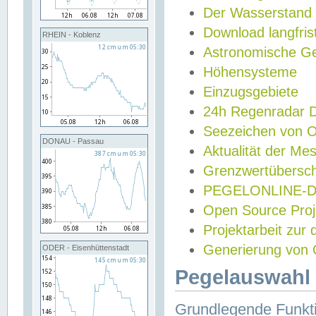
Der Wasserstand
Download langfris
RHEIN - Koblenz
Astronomische Gez
Höhensysteme
Einzugsgebiete
24h Regenradar
Seezeichen von 
DONAU - Passau
Aktualität der Me
Grenzwertübersch
PEGELONLINE-Di
Open Source Projek
Projektarbeit zur
Generierung von 
ODER - Eisenhüttenstadt
Pegelauswahl 
Grundlegende Funkti