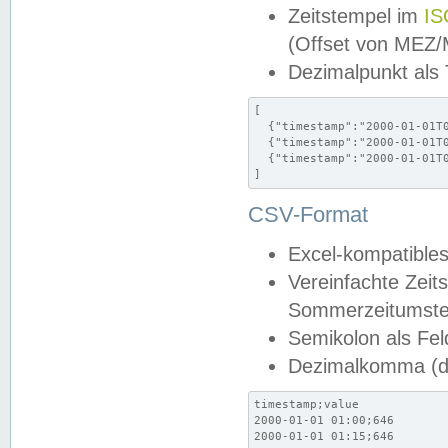
Zeitstempel im
IS
(Offset von MEZ
Dezimalpunkt als
[

  {"timestamp":"2000-01-01T0
  {"timestamp":"2000-01-01T0
  {"timestamp":"2000-01-01T0
]
CSV-Format
Excel-kompatibles
Vereinfachte Zeit
Sommerzeitumstel
Semikolon als Fel
Dezimalkomma (de
timestamp;value

2000-01-01 01:00;646

2000-01-01 01:15;646
