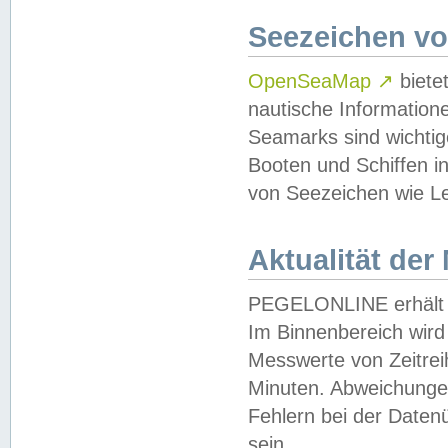
Seezeichen v
OpenSeaMap
↗
biete
nautische Information
Seamarks sind wichtig
Booten und Schiffen i
von Seezeichen wie Le
Aktualität der
PEGELONLINE erhält u
Im Binnenbereich wird 
Messwerte von Zeitreih
Minuten. Abweichungen
Fehlern bei der Daten
sein.