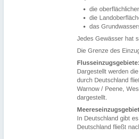
die oberflächlich
die Landoberfläc
das Grundwasser
Jedes Gewässer hat se
Die Grenze des Einzug
Flusseinzugsgebiete
Dargestellt werden die
durch Deutschland fli
Warnow / Peene, Weser
dargestellt.
Meereseinzugsgebiet
In Deutschland gibt 
Deutschland fließt n