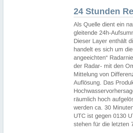
24 Stunden R
Als Quelle dient ein n
gleitende 24h-Aufsum
Dieser Layer enthält
handelt es sich um di
angeeichten“ Radarnie
der Radar- mit den O
Mittelung von Differe
Auflösung. Das Produk
Hochwasservorhersagez
räumlich hoch aufgelö
werden ca. 30 Minuten
UTC ist gegen 0130 UTC
stehen für die letzten