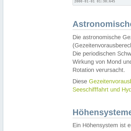
2000-01-01 01:30;645
Astronomische
Die astronomische Gez
(Gezeitenvorausberec
Die periodischen Schw
Wirkung von Mond und
Rotation verursacht.
Diese
Gezeitenvorau
Seeschifffahrt und Hy
Höhensystem
Ein Höhensystem ist e