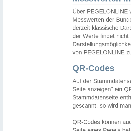
Über PEGELONLINE wer
Messwerten der Bundes
derzeit klassische Da
der Werte findet nicht 
Darstellungsmöglichkei
von PEGELONLINE zu 
QR-Codes
Auf der Stammdatensei
Seite anzeigen" ein Q
Stammdatenseite enthä
gescannt, so wird man
QR-Codes können auc
Seite eines Pegels be