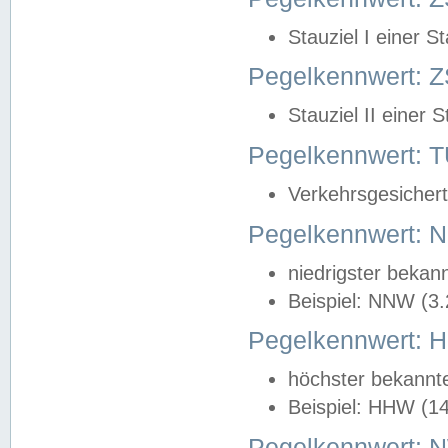
Stauziel I einer S
Pegelkennwert: Z
Stauziel II einer 
Pegelkennwert:
Verkehrsgesichert
Pegelkennwert:
niedrigster bekan
Beispiel: NNW (3
Pegelkennwert:
höchster bekannt
Beispiel: HHW (1
Pegelkennwert: 