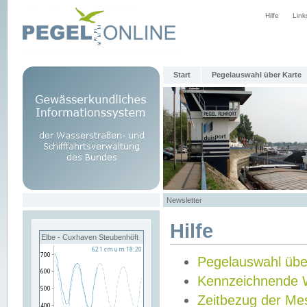
Hilfe
Link
Start
Pegelauswahl über Karte
Newsletter
Hilfe
Elbe - Cuxhaven Steubenhöft
Pegelauswahl übe
Kennzeichnende 
Zeitbezug der Me