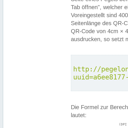
Tab öffnen", welcher 
Voreingestellt sind 4
Seitenlänge des QR-C
QR-Code von 4cm × 4c
ausdrucken, so setzt 
http://pegelo
uuid=a6ee8177
Die Formel zur Berech
lautet:
			(DPI × Druckkantenlänge in cm) ÷ 2,54 = Kantenlänge in Pixel
