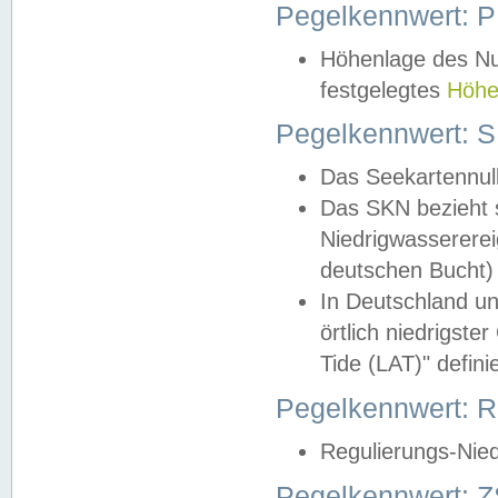
Pegelkennwert: 
Höhenlage des Nul
festgelegtes
Höhe
Pegelkennwert: 
Das Seekartennull
Das SKN bezieht s
Niedrigwassererei
deutschen Bucht) 
In Deutschland un
örtlich niedrigst
Tide (LAT)" definie
Pegelkennwert:
Regulierungs-Nie
Pegelkennwert: Z