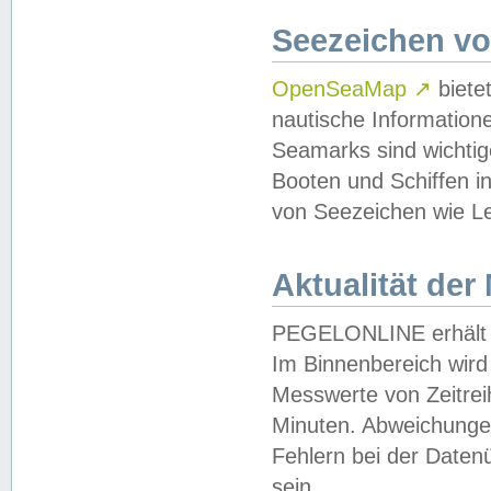
Seezeichen v
OpenSeaMap
↗
biete
nautische Information
Seamarks sind wichtig
Booten und Schiffen i
von Seezeichen wie Le
Aktualität der
PEGELONLINE erhält u
Im Binnenbereich wird 
Messwerte von Zeitreih
Minuten. Abweichungen
Fehlern bei der Daten
sein.