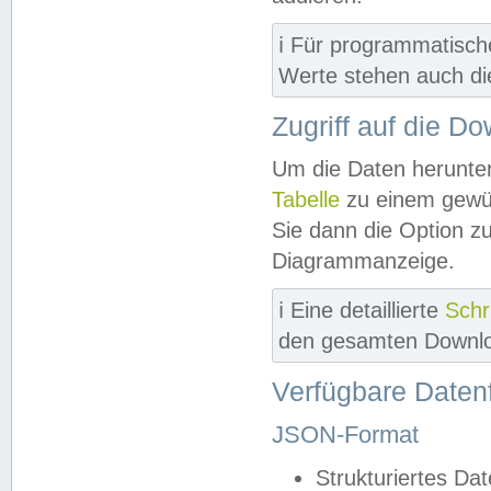
ℹ️ Für programmatisch
Werte stehen auch d
Zugriff auf die D
Um die Daten herunter
Tabelle
zu einem gewün
Sie dann die Option z
Diagrammanzeige.
ℹ️ Eine detaillierte
Schr
den gesamten Downlo
Verfügbare Daten
JSON-Format
Strukturiertes Da