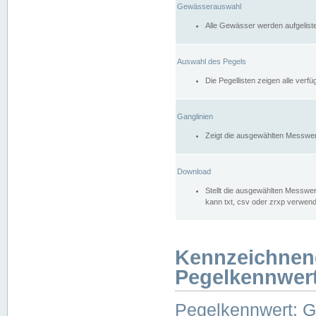
Gewässerauswahl
Alle Gewässer werden aufgelist
Auswahl des Pegels
Die Pegellisten zeigen alle ver
Ganglinien
Zeigt die ausgewählten Messwer
Download
Stellt die ausgewählten Messwer
kann txt, csv oder zrxp verwen
Kennzeichnen
Pegelkennwer
Pegelkennwert: 