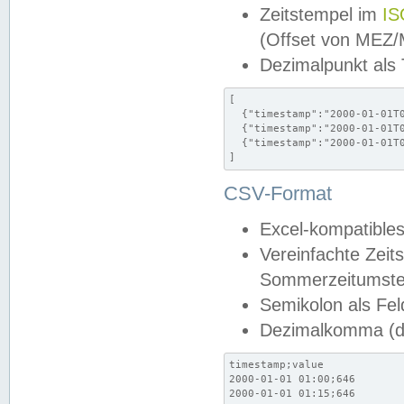
Zeitstempel im
IS
(Offset von MEZ
Dezimalpunkt als
[

  {"timestamp":"2000-01-01T0
  {"timestamp":"2000-01-01T0
  {"timestamp":"2000-01-01T0
]
CSV-Format
Excel-kompatibles
Vereinfachte Zeit
Sommerzeitumstel
Semikolon als Fel
Dezimalkomma (de
timestamp;value

2000-01-01 01:00;646

2000-01-01 01:15;646
