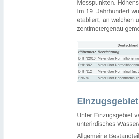
Messpunkten. Höhensy
Im 19. Jahrhundert wu
etabliert, an welchen 
zentimetergenau gem
Deutschland
Höhennetz
Bezeichnung
DHHN2016
Meter über Normalhöhennul
DHHN92
Meter über Normalhöhennul
DHHN12
Meter über Normalnull (m. 
SNN76
Meter über Höhennormal (m
Einzugsgebiet
Unter Einzugsgebiet v
unterirdisches Wasser
Allgemeine Bestandtei