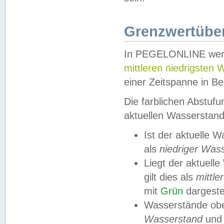
Grenzwertüber
In PEGELONLINE werde
mittleren niedrigsten
einer Zeitspanne in Be
Die farblichen Abstuf
aktuellen Wasserstand
Ist der aktuelle 
als
niedriger Was
Liegt der aktue
gilt dies als
mittle
mit
Grün
dargestel
Wasserstände obe
Wasserstand
und