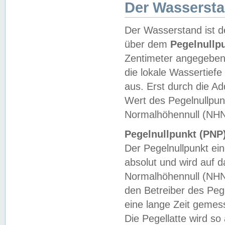
Der Wasserst
Der Wasserstand ist d
über dem
Pegelnullp
Zentimeter angegeben
die lokale Wassertie
aus. Erst durch die A
Wert des Pegelnullpun
Normalhöhennull (NHN
Pegelnullpunkt (PNP)
Der Pegelnullpunkt ei
absolut und wird auf
Normalhöhennull (NHN
den Betreiber des Pege
eine lange Zeit geme
Die Pegellatte wird s