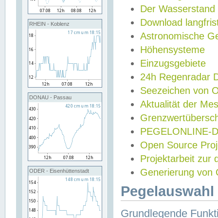
Der Wasserstand
Download langfris
RHEIN - Koblenz
Astronomische Gez
Höhensysteme
Einzugsgebiete
24h Regenradar
Seezeichen von 
DONAU - Passau
Aktualität der Me
Grenzwertübersch
PEGELONLINE-Di
Open Source Projek
Projektarbeit zur
Generierung von 
ODER - Eisenhüttenstadt
Pegelauswahl 
Grundlegende Funkti