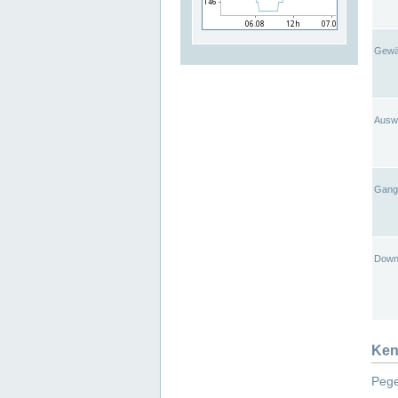
Gewä
Ausw
Gangl
Down
Ken
Pege