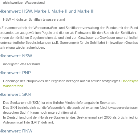
gleichwertiger Wasserstand
lkennwert: HSW, Marke I, Marke II und Marke III
HSW – höchster Schifffahrtswasserstand
in Zusammenarbeit der Wasserstraßen- und Schifffahrtsverwaltung des Bundes mit den Bund
standes an ausgewählten Pegeln und dienen als Richtwerte für den Betrieb der Schifffahrt. 
n von den örtlichen Gegebenheiten ab und sind von Gewässer zu Gewässer unterschiedlich
 unterschiedliche Beschränkungen (z.B. Sperrungen) für die Schifffahrt im jeweiligen Gewäss
schreitung wieder aufgehoben.
lkennwert: NSW
niedrigster Wasserstand
lkennwert: PNP
Höhenlage des Nullpunktes der Pegellatte bezogen auf ein amtlich festgelegtes
Höhensys
Wasserstand
.
lkennwert: SKN
Das Seekartennull (SKN) ist eine örtliche Mindesttiefenangabe in Seekarten.
Das SKN bezieht sich auf die Wassertiefe, die auch bei extemen Niedrigwasserereignissen
deutschen Bucht) kaum noch unterschritten wird.
In Deutschland und den Nordsee-Staaten ist das Seekartennull seit 2005 als örtlich nie
Astronomical Tide (LAT)" definiert.
lkennwert: RNW