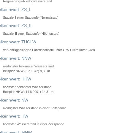
Regulierungs-Niedrigwasserstand
lkennwert: ZS_I
Stauziel I einer Staustufe (Normalstau)
lkennwert: ZS_II
Stauziel II einer Staustufe (Höchststau)
elkennwert: TUGLW
Verkehrsgesicherte Fahrrinnentiefe unter GlW (Tiefe unter GlW)
lkennwert: NNW
niedrigster bekannter Wasserstand
Beispiel: NNW (3.2.1942) 9,30 m
lkennwert: HHW
höchster bekannter Wasserstand
Beispiel: HHW (14.8.2001) 14,31 m
lkennwert: NW
niedrigster Wasserstand in einer Zeitspanne
lkennwert: HW
höchster Wasserstand in einer Zeitspanne
elkennwert: MNW