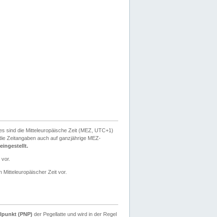
ies sind die Mitteleuropäische Zeit (MEZ, UTC+1)
ie Zeitangaben auch auf ganzjährige MEZ-
ingestellt.
 vor.
 Mitteleuropäischer Zeit vor.
lpunkt (PNP)
der Pegellatte und wird in der Regel