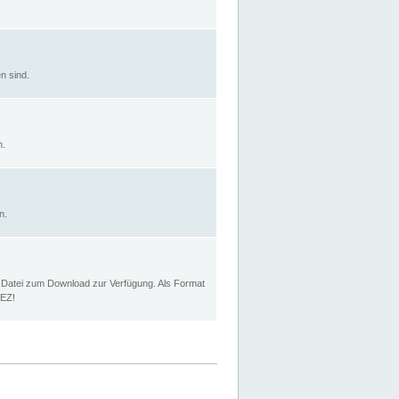
n sind.
n.
n.
p Datei zum Download zur Verfügung. Als Format
MEZ!