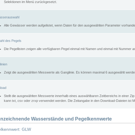
Selektionen im Menü zurückgesetzt.
sserauswahl
Alle Gewässer werden aufgelistet, wenn Daten für den ausgewählten Parameter vorhande
ahl des Pegels
Die Pegellisten zeigen alle verfügbaren Pegel einmal mit Namen und einmal mit Nummer a
inien
Zeigt die ausgewählten Messwerte als Ganglinie. Es können maximal 6 ausgewählt werde
load
Stellt die ausgewählten Messwerte innerhalb eines auswählbaren Zeitbereichs in einer Zi
kann txt, csv oder zrxp verwendet werden. Die Zeitangabe in den Download-Dateien ist 
nzeichnende Wasserstände und Pegelkennwerte
lkennwert: GLW