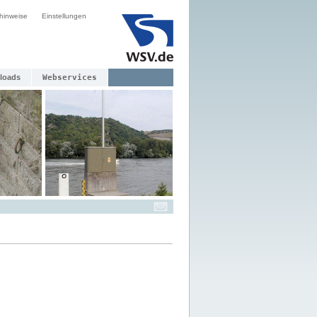
hinweise
Einstellungen
loads
Webservices