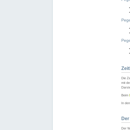
Pege
Peg
Zei
Die Ze
mit d
Darst
Beim
In de
Der
Der W