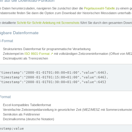
iff auf die Download-Funktion
e Daten herunterzuladen, navigieren Sie zunächst über die
Pegelauswahl-Tabelle
zu einem ge
datenseite finden Sie dann die Option zum Download der historischen Messdaten unterhalb
ne detaillierte
Schritt-für-Schritt-Anleitung mit Screenshots
führt Sie durch den gesamten Down
ügbare Datenformate
-Format
Strukturiertes Datenformat für programmatische Verarbeitung
Zeitstempel im
ISO 8601-Format
↗
mit vollständigen Zeitzoneninformation (Offset von 
Dezimalpunkt als Trennzeichen
"timestamp":"2000-01-01T01:00:00+01:00","value":646},

"timestamp":"2000-01-01T01:15:00+01:00","value":646},

"timestamp":"2000-01-01T01:30:00+01:00","value":645}

Format
Excel-kompatibles Tabellenformat
Vereinfachte Zeitstempeldarstellung in gesetzlicher Zeit (MEZ/MESZ mit Sommerzeitumstel
Semikolon als Feldtrenner
Dezimalkomma (deutsche Notation)
estamp;value
