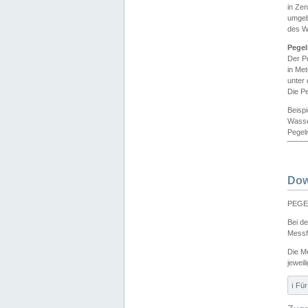
in Ze
umgeb
des W
Pegel
Der P
in Me
unter
Die Pe
Beisp
Wasse
Pegeln
Dow
PEGEL
Bei d
Messf
Die M
jeweil
ℹ️ F