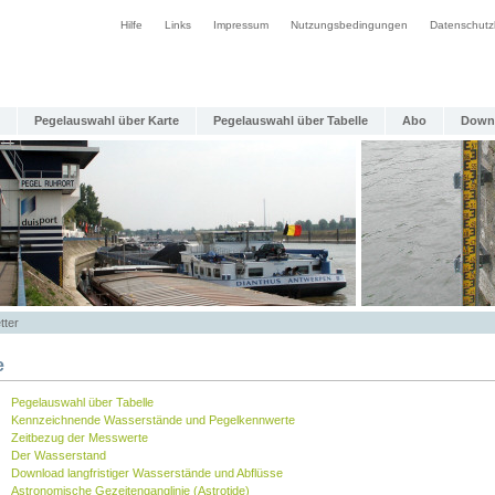
Hilfe
Links
Impressum
Nutzungsbedingungen
Datenschutz
Pegelauswahl über Karte
Pegelauswahl über Tabelle
Abo
Down
tter
e
Pegelauswahl über Tabelle
Kennzeichnende Wasserstände und Pegelkennwerte
Zeitbezug der Messwerte
Der Wasserstand
Download langfristiger Wasserstände und Abflüsse
Astronomische Gezeitenganglinie (Astrotide)