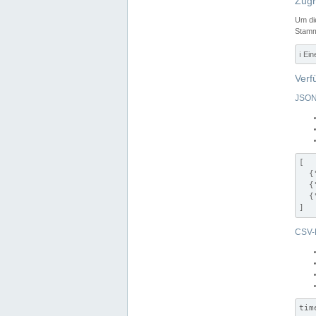
Zugr
Um di
Stamm
ℹ️ Ei
Verf
JSON
[

  {
  {
  {
]
CSV-
tim