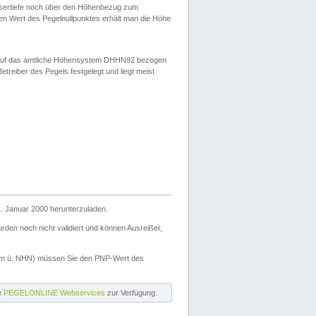
ssertiefe noch über den Höhenbezug zum
en Wert des Pegelnullpunktes erhält man die Höhe
d auf das amtliche Höhensystem DHHN92 bezogen
reiber des Pegels festgelegt und liegt meist
. Januar 2000 herunterzuladen.
den noch nicht validiert und können Ausreißer,
(m ü. NHN) müssen Sie den PNP-Wert des
ie
PEGELONLINE Webservices
zur Verfügung.