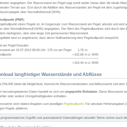
ntimeter angegeben. Der Wasserstand am Pegel sagt somit weder etwas über die lokale Wa
enden Terrain aus. Erst durch die Addition des Wasserstandes am Pegel mit dem zugehörig
asserspiegels über Normalhöhennull (NHN).
nullpunkt (PNP):
egelnullpunkt eines Pegels ist, im Gegensatz zum Wasserstand am Pegel, absolut und wir
ter über Normalhöhennull (NHN) angegeben. Der Wert des Pegelnullpunktes wird durch den Bet
 dem niedrigsten, über eine lange Zeit gemessenen Wasserstand.
gellatte wird so angebracht, dass deren Nullmarkierung dem Pegelnullpunkt entspricht.
iel am Pegel Dresden:
rstand am 16.07.2013 08:00 Uhr: 176 cm am Pegel
1,76
m
ullpunkt
+
102,68
m ü. NHN
=
104,44
m ü. NHN
nload langfristiger Wasserstände und Abflüsse
ONLINE bietet die Möglichkeit, historische Wasserstandsdaten und Abflusswerte seit dem 1
en heruntergeladenen Daten handelt es sich um
ungeprüfte Rohdaten
. Diese Messwerte wur
ehler oder andere Unregelmäßigkeiten enthalten.
esswerte sind relative Angaben zum jeweiligen
Pegelnullpunkt
. Für absolute Höhenangaben 
igen Pegels addieren.
ür programmatische Zugriffe und automatisierte Datenabfragen aktueller Werte stehen auch d