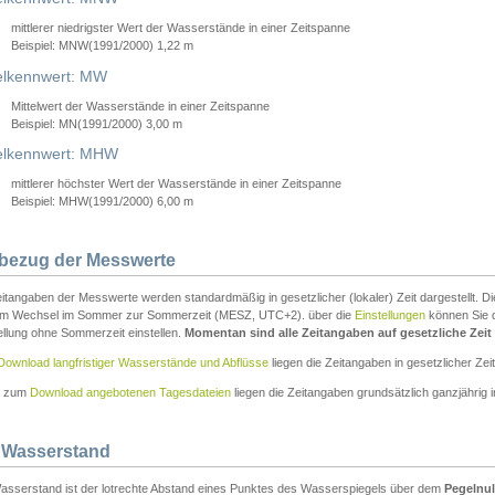
mittlerer niedrigster Wert der Wasserstände in einer Zeitspanne
Beispiel: MNW(1991/2000) 1,22 m
lkennwert: MW
Mittelwert der Wasserstände in einer Zeitspanne
Beispiel: MN(1991/2000) 3,00 m
elkennwert: MHW
mittlerer höchster Wert der Wasserstände in einer Zeitspanne
Beispiel: MHW(1991/2000) 6,00 m
tbezug der Messwerte
itangaben der Messwerte werden standardmäßig in gesetzlicher (lokaler) Zeit dargestellt. D
em Wechsel im Sommer zur Sommerzeit (MESZ, UTC+2). über die
Einstellungen
können Sie d
ellung ohne Sommerzeit einstellen.
Momentan sind alle Zeitangaben auf gesetzliche Zeit e
Download langfristiger Wasserstände und Abflüsse
liegen die Zeitangaben in gesetzlicher Zeit
n zum
Download angebotenen Tagesdateien
liegen die Zeitangaben grundsätzlich ganzjährig in
 Wasserstand
asserstand ist der lotrechte Abstand eines Punktes des Wasserspiegels über dem
Pegelnul