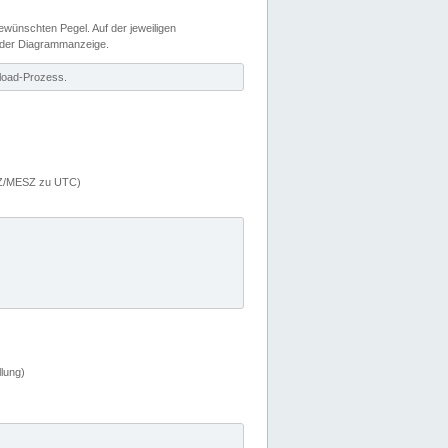
wünschten Pegel. Auf der jeweiligen
 der Diagrammanzeige.
load-Prozess.
MEZ/MESZ zu UTC)
lung)