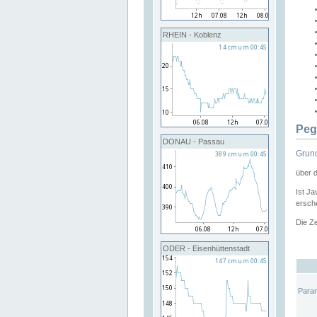
RHEIN - Koblenz
Peg
DONAU - Passau
Grund
über 
Ist Ja
ersche
Die Ze
ODER - Eisenhüttenstadt
Para