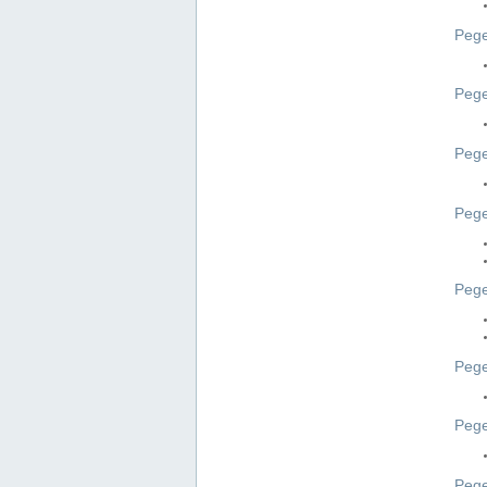
Pege
Pege
Peg
Pege
Pege
Pege
Pege
Peg