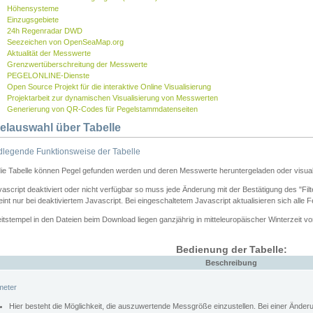
Höhensysteme
Einzugsgebiete
24h Regenradar DWD
Seezeichen von OpenSeaMap.org
Aktualität der Messwerte
Grenzwertüberschreitung der Messwerte
PEGELONLINE-Dienste
Open Source Projekt für die interaktive Online Visualisierung
Projektarbeit zur dynamischen Visualisierung von Messwerten
Generierung von QR-Codes für Pegelstammdatenseiten
elauswahl über Tabelle
legende Funktionsweise der Tabelle
die Tabelle können Pegel gefunden werden und deren Messwerte heruntergeladen oder visuali
vascript deaktiviert oder nicht verfügbar so muss jede Änderung mit der Bestätigung des "Filt
int nur bei deaktiviertem Javascript. Bei eingeschaltetem Javascript aktualisieren sich alle 
itstempel in den Dateien beim Download liegen ganzjährig in mitteleuropäischer Winterzeit vo
Bedienung der Tabelle:
Beschreibung
meter
Hier besteht die Möglichkeit, die auszuwertende Messgröße einzustellen. Bei einer Ände