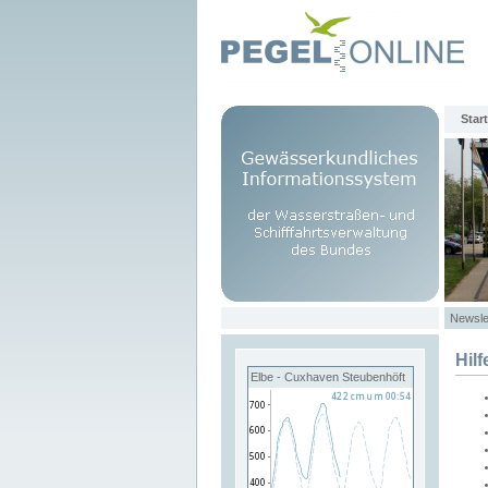
Start
Newsle
Hilf
Elbe - Cuxhaven Steubenhöft