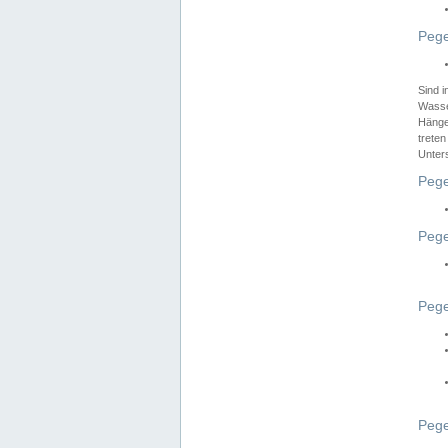
Pege
Sind 
Wasser
Hänge
treten
Unter
Pege
Pege
Pege
Pege