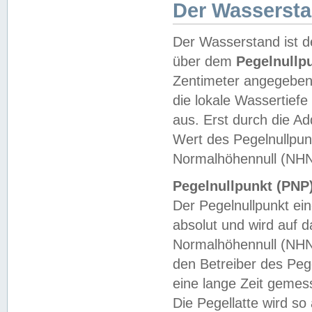
Der Wasserst
Der Wasserstand ist d
über dem
Pegelnullp
Zentimeter angegeben
die lokale Wassertie
aus. Erst durch die A
Wert des Pegelnullpun
Normalhöhennull (NHN
Pegelnullpunkt (PNP)
Der Pegelnullpunkt ei
absolut und wird auf
Normalhöhennull (NHN
den Betreiber des Pege
eine lange Zeit geme
Die Pegellatte wird s