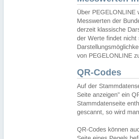
Über PEGELONLINE wer
Messwerten der Bundes
derzeit klassische Da
der Werte findet nicht 
Darstellungsmöglichkei
von PEGELONLINE zu 
QR-Codes
Auf der Stammdatensei
Seite anzeigen" ein Q
Stammdatenseite enthä
gescannt, so wird man
QR-Codes können auc
Seite eines Pegels be