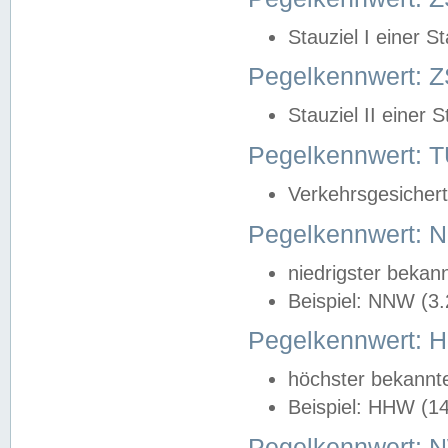
Stauziel I einer S
Pegelkennwert: Z
Stauziel II einer 
Pegelkennwert:
Verkehrsgesichert
Pegelkennwert:
niedrigster bekan
Beispiel: NNW (3
Pegelkennwert:
höchster bekannt
Beispiel: HHW (1
Pegelkennwert: 