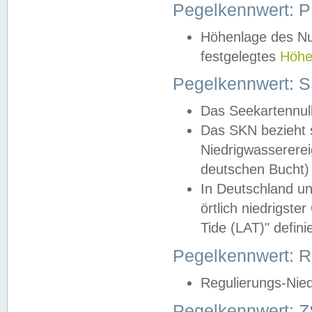
Pegelkennwert: 
Höhenlage des Nul
festgelegtes
Höhe
Pegelkennwert: 
Das Seekartennull
Das SKN bezieht s
Niedrigwassererei
deutschen Bucht) 
In Deutschland un
örtlich niedrigst
Tide (LAT)" definie
Pegelkennwert:
Regulierungs-Nie
Pegelkennwert: Z