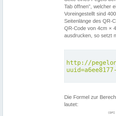
Tab öffnen", welcher 
Voreingestellt sind 4
Seitenlänge des QR-C
QR-Code von 4cm × 4c
ausdrucken, so setzt 
http://pegelo
uuid=a6ee8177
Die Formel zur Berech
lautet:
			(DPI × Druckkantenlänge in cm) ÷ 2,54 = Kantenlänge in Pixel
