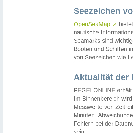
Seezeichen v
OpenSeaMap
↗
biete
nautische Information
Seamarks sind wichtig
Booten und Schiffen i
von Seezeichen wie Le
Aktualität der
PEGELONLINE erhält u
Im Binnenbereich wird 
Messwerte von Zeitreih
Minuten. Abweichungen
Fehlern bei der Daten
sein.