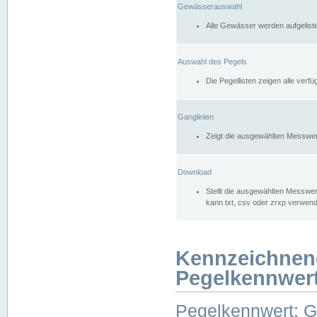
Gewässerauswahl
Alle Gewässer werden aufgelist
Auswahl des Pegels
Die Pegellisten zeigen alle ver
Ganglinien
Zeigt die ausgewählten Messwer
Download
Stellt die ausgewählten Messwer
kann txt, csv oder zrxp verwen
Kennzeichnen
Pegelkennwer
Pegelkennwert: 