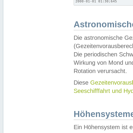
2000-01-01 01:30;645
Astronomische
Die astronomische Gez
(Gezeitenvorausberec
Die periodischen Schw
Wirkung von Mond und
Rotation verursacht.
Diese
Gezeitenvorau
Seeschifffahrt und Hy
Höhensystem
Ein Höhensystem ist e