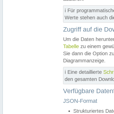
ℹ️ Für programmatisch
Werte stehen auch d
Zugriff auf die D
Um die Daten herunter
Tabelle
zu einem gewün
Sie dann die Option z
Diagrammanzeige.
ℹ️ Eine detaillierte
Schr
den gesamten Downlo
Verfügbare Daten
JSON-Format
Strukturiertes Da