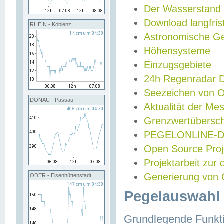
Der Wasserstand
Download langfris
RHEIN - Koblenz
Astronomische Gez
Höhensysteme
Einzugsgebiete
24h Regenradar
Seezeichen von 
DONAU - Passau
Aktualität der Me
Grenzwertübersch
PEGELONLINE-Di
Open Source Projek
Projektarbeit zur
Generierung von 
ODER - Eisenhüttenstadt
Pegelauswahl 
Grundlegende Funkti