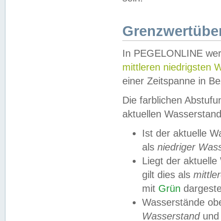
Grenzwertüber
In PEGELONLINE werde
mittleren niedrigsten
einer Zeitspanne in Be
Die farblichen Abstuf
aktuellen Wasserstand
Ist der aktuelle 
als
niedriger Was
Liegt der aktue
gilt dies als
mittle
mit
Grün
dargestel
Wasserstände obe
Wasserstand
und