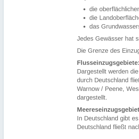
die oberflächlich
die Landoberfläc
das Grundwasser
Jedes Gewässer hat se
Die Grenze des Einzug
Flusseinzugsgebiete
Dargestellt werden die
durch Deutschland fli
Warnow / Peene, Weser
dargestellt.
Meereseinzugsgebiet
In Deutschland gibt 
Deutschland fließt n