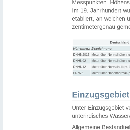
Messpunkten. Höhensy
Im 19. Jahrhundert wu
etabliert, an welchen 
zentimetergenau gem
Deutschland
Höhennetz
Bezeichnung
DHHN2016
Meter über Normalhöhennul
DHHN92
Meter über Normalhöhennul
DHHN12
Meter über Normalnull (m. 
SNN76
Meter über Höhennormal (m
Einzugsgebiet
Unter Einzugsgebiet v
unterirdisches Wasser
Allgemeine Bestandtei