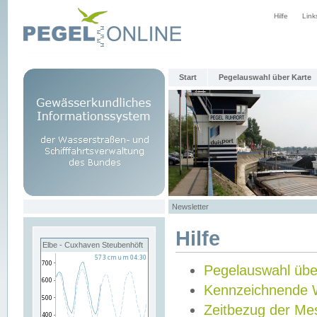
Hilfe
Link
Start
Pegelauswahl über Karte
Newsletter
Hilfe
Elbe - Cuxhaven Steubenhöft
Pegelauswahl übe
Kennzeichnende 
Zeitbezug der Me