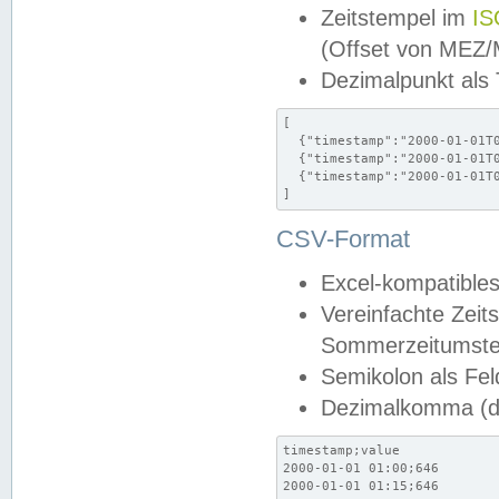
Zeitstempel im
IS
(Offset von MEZ
Dezimalpunkt als
[

  {"timestamp":"2000-01-01T0
  {"timestamp":"2000-01-01T0
  {"timestamp":"2000-01-01T0
]
CSV-Format
Excel-kompatibles
Vereinfachte Zeit
Sommerzeitumstel
Semikolon als Fel
Dezimalkomma (de
timestamp;value

2000-01-01 01:00;646

2000-01-01 01:15;646
