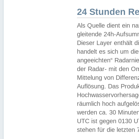
24 Stunden R
Als Quelle dient ein n
gleitende 24h-Aufsum
Dieser Layer enthält
handelt es sich um di
angeeichten“ Radarnie
der Radar- mit den O
Mittelung von Differe
Auflösung. Das Produk
Hochwasservorhersagez
räumlich hoch aufgelö
werden ca. 30 Minuten
UTC ist gegen 0130 UTC
stehen für die letzten